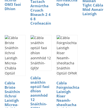
Maolán
Tactach
OM3 faoi
Duplex
Tight Cábla
Armúrtha
Dhíon
Mód Aonair
Cruach
Laistigh
Bíseach 2 4
6 8
Croíleacáin
Cábla
snáithín
Cábla
Cábla
optúil faoi
Briste
Foirgníochta
dhíon
Snáithín
Laistigh
aonmhód
Ilchroí
Riser
12
Laistigh
Neamh-
Snáithín-
Micrea-
sheoltacha