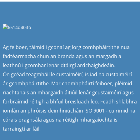
Ag feiboer, táimid i gcónaí ag lorg comhpháirtithe nua
fadtéarmacha chun an branda agus an margadh a
leathnú i gcomhar lenár dtáirgí ardchaighdeáin.
Ón gcéad teagmháil le custaiméirí, is iad na custaiméirí
ár gcomhpháirtithe. Mar chomhpháirtí feiboer, pléimid
riachtanais an mhargaidh áitiúil lenár gcustaiméirí agus
forbraímid réitigh a bhfuil breisluach leo. Feadh shlabhra
iomlán an phróisis deimhniúcháin ISO 9001 - cuirimid na
córais praghsála agus na réitigh mhargaíochta is
tarraingtí ar fáil.