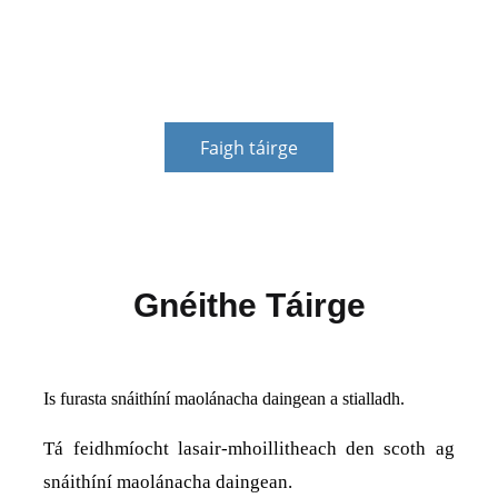
éigeandála a réiteach do chustaiméirí, agus tacaíocht
airgeadais chobhsaí a sholáthar d’fhorbairt na
gcustaiméirí.
Faigh táirge
Gnéithe Táirge
Is furasta snáithíní maolánacha daingean a stialladh.
Tá feidhmíocht lasair-mhoillitheach den scoth ag
snáithíní maolánacha daingean.