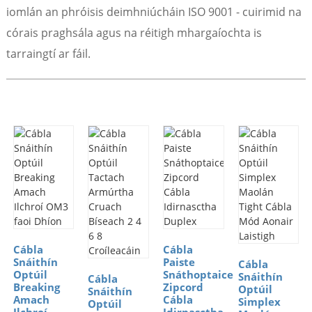
iomlán an phróisis deimhniúcháin ISO 9001 - cuirimid na
córais praghsála agus na réitigh mhargaíochta is
tarraingtí ar fáil.
Cábla
Cábla
Snáithín
Paiste
Cábla
Optúil
Snáthoptaice
Snáithín
Cábla
Breaking
Zipcord
Optúil
Snáithín
Amach
Cábla
Simplex
Optúil
Ilchroí
Idirnasctha