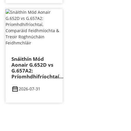
Snáithín Mód
Aonair G.652D vs
G.657A2:
Príomhdhifríochtaí...
2026-07-31