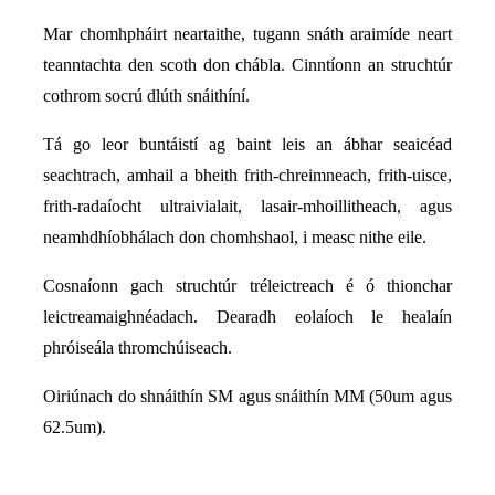
Mar chomhpháirt neartaithe, tugann snáth araimíde neart
teanntachta den scoth don chábla. Cinntíonn an struchtúr
cothrom socrú dlúth snáithíní.
Tá go leor buntáistí ag baint leis an ábhar seaicéad
seachtrach, amhail a bheith frith-chreimneach, frith-uisce,
frith-radaíocht ultraivialait, lasair-mhoillitheach, agus
neamhdhíobhálach don chomhshaol, i measc nithe eile.
Cosnaíonn gach struchtúr tréleictreach é ó thionchar
leictreamaighnéadach. Dearadh eolaíoch le healaín
phróiseála thromchúiseach.
Oiriúnach do shnáithín SM agus snáithín MM (50um agus
62.5um).