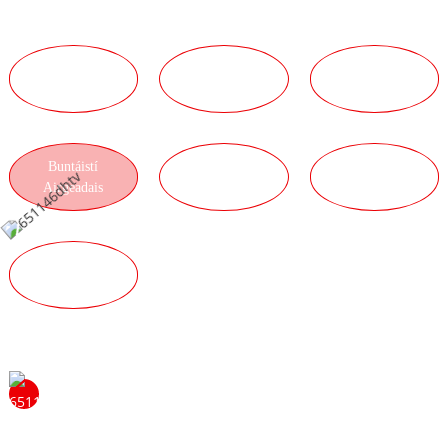
BUNTÁISTÍ
BUNTÁISTÍ
BUNTÁISTÍ
TEICNIÚLA
FOIRNE
SEIRBHÍSE
Buntáistí
BUNTÁISTÍ
BUNTÁISTÍ
Airgeadais
LOIGHISTICE
TÁIRGE
BUNTÁISTÍ
CÁILÍOCHTA
Ná bíodh leisce ort teagmháil a dhéanamh linn le
tuilleadh eolais a fháil faoi na buntáistí a bhaineann le
bheith i do dháileoir againn. Beidh áthas orainn do