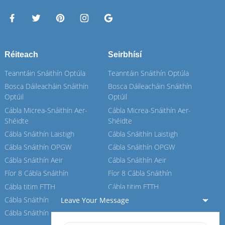
Réiteach
Seirbhísí
Teanntáin Snáithín Optúla
Teanntáin Snáithín Optúla
Bosca Dáileacháin Snáithín
Bosca Dáileacháin Snáithín
Optúil
Optúil
Cábla Micrea-Snáithín Aer-
Cábla Micrea-Snáithín Aer-
Shéidte
Shéidte
Cábla Snáithín Laistigh
Cábla Snáithín Laistigh
Cábla Snáithín OPGW
Cábla Snáithín OPGW
Cábla Snáithín Aeir
Cábla Snáithín Aeir
Fíor 8 Cábla Snáithín
Fíor 8 Cábla Snáithín
Cábla titim FTTH
Cábla titim FTTH
Cábla Snáithín ASU
Cábla Snáithín ASU
Leave Your Message
Cábla Snáithín ADSS
Cábla Snáithín ADSS