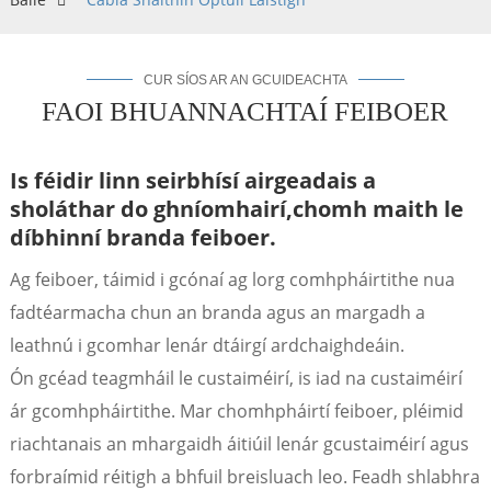
CUR SÍOS AR AN GCUIDEACHTA
FAOI ​​BHUANNACHTAÍ FEIBOER
Is féidir linn seirbhísí airgeadais a
sholáthar do ghníomhairí,
chomh maith le
díbhinní branda feiboer.
Ag feiboer, táimid i gcónaí ag lorg comhpháirtithe nua
fadtéarmacha chun an branda agus an margadh a
a
leathnú i gcomhar lenár dtáirgí ardchaighdeáin.
Ón gcéad teagmháil le custaiméirí, is iad na custaiméirí
ár gcomhpháirtithe. Mar chomhpháirtí feiboer, pléimid
riachtanais an mhargaidh áitiúil lenár gcustaiméirí agus
forbraímid réitigh a bhfuil breisluach leo. Feadh shlabhra