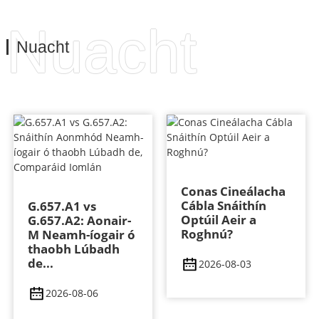
Nuacht
Nuacht
Conas Cineálacha
Cábla Snáithín
G.657.A1 vs
Optúil Aeir a
G.657.A2: Aonair-
Roghnú?
M Neamh-íogair ó
thaobh Lúbadh
de...
2026-08-03
2026-08-06