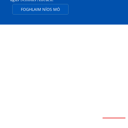
FOGHLAIM NÍOS MÓ
SEACHT
MBUNTÁISTE
FEIBOER
Neart Láidir