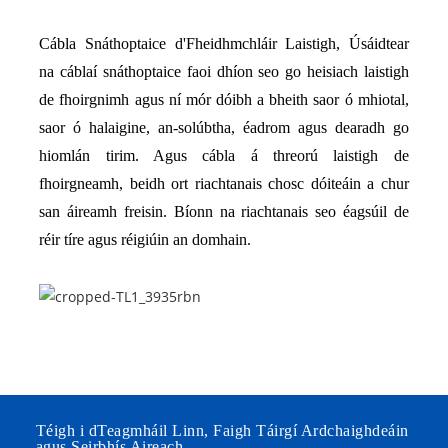
Cábla Snáthoptaice d'Fheidhmchláir Laistigh, Úsáidtear
na cáblaí snáthoptaice faoi dhíon seo go heisiach laistigh
de fhoirgnimh agus ní mór dóibh a bheith saor ó mhiotal,
saor ó halaigine, an-solúbtha, éadrom agus dearadh go
hiomlán tirim. Agus cábla á threorú laistigh de
fhoirgneamh, beidh ort riachtanais chosc dóiteáin a chur
san áireamh freisin. Bíonn na riachtanais seo éagsúil de
réir tíre agus réigiúin an domhain.
Téigh i dTeagmháil Linn, Faigh Táirgí Ardchaighdeáin
agus Seirbhís Aireach.