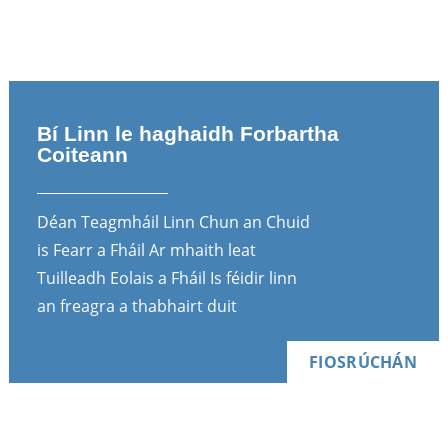
Bí Linn le haghaidh Forbartha
Coiteann
Déan Teagmháil Linn Chun an Chuid
is Fearr a Fháil Ar mhaith leat
Tuilleadh Eolais a Fháil Is féidir linn
an freagra a thabhairt duit
FIOSRÚCHÁN