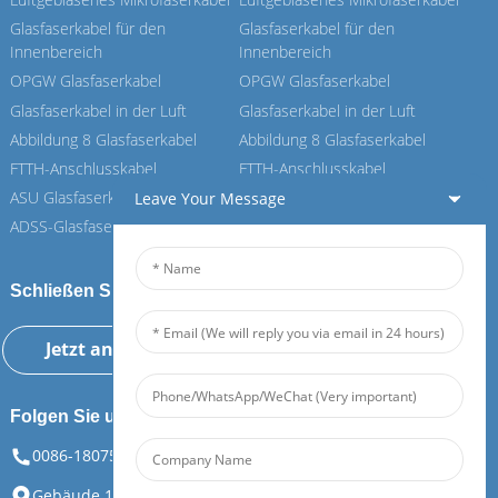
Glasfaserkabel für den
Glasfaserkabel für den
Innenbereich
Innenbereich
OPGW Glasfaserkabel
OPGW Glasfaserkabel
Glasfaserkabel in der Luft
Glasfaserkabel in der Luft
Abbildung 8 Glasfaserkabel
Abbildung 8 Glasfaserkabel
FTTH-Anschlusskabel
FTTH-Anschlusskabel
ASU Glasfaserkabel
ASU Glasfaserkabel
Leave Your Message
ADSS-Glasfaserkabel
ADSS-Glasfaserkabel
Schließen Sie sich unserem Feiboer an
Jetzt anfragen
Folgen Sie uns
0086-18075108880
info@feiboer.com.cn
Gebäude 1, Zhongjianbaobao Mansion, Nr. 30, Lianhu 3rd