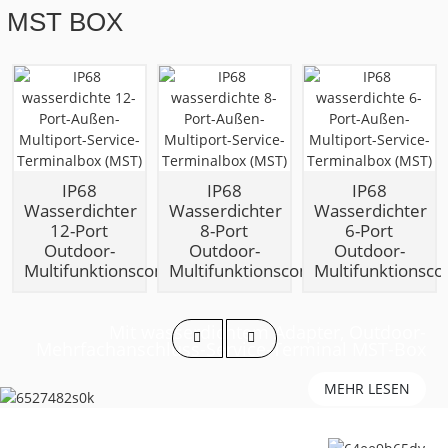
MST BOX
IP68
IP68
IP68
Wasserdichter
Wasserdichter
Wasserdichter
12-Port
8-Port
6-Port
Outdoor-
Outdoor-
Outdoor-
Multifunktionscomputer...
Multifunktionscomputer...
Multifunktionsco
a
Mit wasserdichtem Adapter, Outdoor-
Mehrfachanschluss-Service-Terminal MST-Box
MEHR LESEN