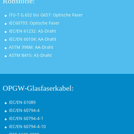
Rohstoffe:
ITU-T G.652 bis G657: Optische Faser
IEC60793: Optische Faser
IEC/EN 61232: AS-Draht
IEC/EN 60104: AA-Draht
ASTM 398M: AA-Draht
ASTM B415: AS-Draht
OPGW-Glasfaserkabel:
IEC/EN 61089
IEC/EN 60794-4
IEC/EN 60794-4-1
IEC/EN 60794-4-10