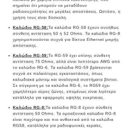
σημαίνει ότι μπορούν να μεταδίδουν
ραδιοσυχνότητες σε μεγάλες αποστάσεις. Ωστόσο, η
χρήση τους είναι δύσκολη.
Καλώδιο RG-58:
Τα καλώδια RG-58 έχουν συνήθως
σύνθετη αντίσταση 50 ή 52 Ohms. Τα καλώδια RG-8
χρησιμοποιούνται συχνά για δίκτυα Ethernet μικρής
απόστασης.
Καλώδιο RG-59:
Το RG-59 έχει επίσης σύνθετη
αντίσταση 75 Ohms, αλλά είναι λεπτότερο AWG από
το καλώδιο RG-6. Τα καλώδια RG-59 βρίσκονται
συχνά σε παλαιότερες εγκαταστάσεις, όπως
καλωδιακά μόντεμ και αναλογικά συστήματα βίντεο.
Σε σύγκριση με τα καλώδια RG-6, το RG59 έχει
χαμηλότερο εύρος ζώνης, επομένως είναι λιγότερο
κατάλληλο για εφαρμογές υψηλής ευκρίνειας.
Καλώδιο RG-8:
Τα καλώδια RG-8 έχουν σύνθετη
αντίσταση 50 Ohms. Τα ομοαξονικά καλώδια RG-8
είναι παχύτερα και πιο ανθεκτικά από τα καλώδια
RG58, κατάλληλα για ραδιοφωνικές κεραίες,