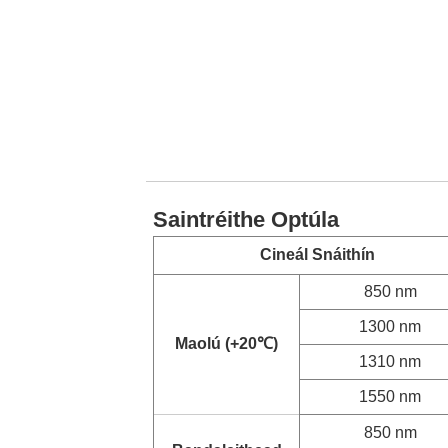
Saintréithe Optúla
Cineál Snáithín
850 nm
1300 nm
Maolú (+20
℃
)
1310 nm
1550 nm
850 nm