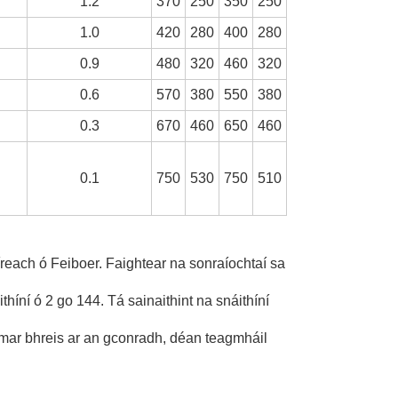
1.2
370
250
350
250
1.0
420
280
400
280
0.9
480
320
460
320
0.6
570
380
550
380
0.3
670
460
650
460
0.1
750
530
750
510
díreach ó Feiboer. Faightear na sonraíochtaí sa
thíní ó 2 go 144. Tá sainaithint na snáithíní
ní mar bhreis ar an gconradh, déan teagmháil