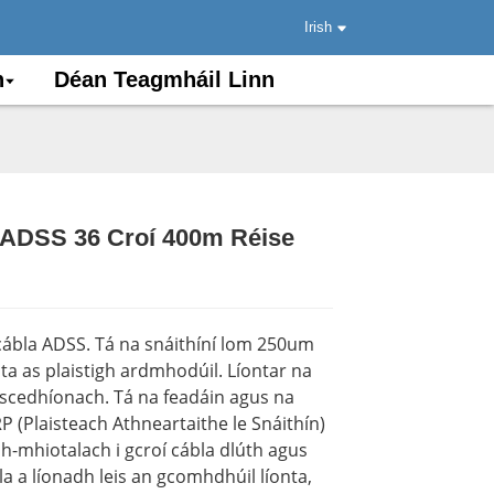
Irish
n
Déan Teagmháil Linn
l ADSS 36 Croí 400m Réise
.
.
Load
Load
 cábla ADSS. Tá na snáithíní lom 250um
ta as plaistigh ardmhodúil. Líontar na
iscedhíonach. Tá na feadáin agus na
RP (Plaisteach Athneartaithe le Snáithín)
h-mhiotalach i gcroí cábla dlúth agus
bla a líonadh leis an gcomhdhúil líonta,