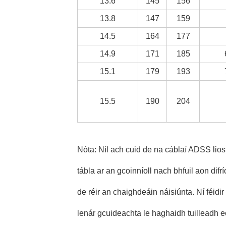
13.6
145
156
13.8
147
159
14.5
164
177
14.9
171
185
15.1
179
193
15.5
190
204
Nóta: Níl ach cuid de na cáblaí ADSS liost
tábla ar an gcoinníoll nach bhfuil aon difr
de réir an chaighdeáin náisiúnta. Ní féidi
lenár gcuideachta le haghaidh tuilleadh e