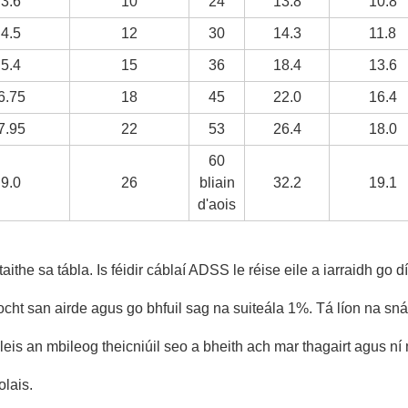
3.6
10
24
13.8
10.8
4.5
12
30
14.3
11.8
5.4
15
36
18.4
13.6
6.75
18
45
22.0
16.4
7.95
22
53
26.4
18.0
60
9.0
26
bliain
32.2
19.1
d'aois
aithe sa tábla. Is féidir cáblaí ADSS le réise eile a iarraidh go 
íocht san airde agus go bhfuil sag na suiteála 1%. Tá líon na snái
r leis an mbileog theicniúil seo a bheith ach mar thagairt agus 
olais.