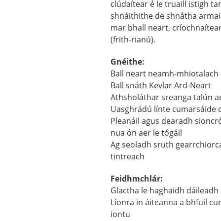
clúdaítear é le truaill istigh ta
shnáithithe de shnátha armaid 
mar bhall neart, críochnaítear
(frith-rianú).
Gnéithe:
Ball neart neamh-mhiotalach
Ball snáth Kevlar Ard-Neart
Athsholáthar sreanga talún a
Uasghrádú línte cumarsáide
Pleanáil agus dearadh sioncr
nua ón aer le tógáil
Ag seoladh sruth gearrchiorca
tintreach
Feidhmchlár:
Glactha le haghaidh dáileadh
Líonra in áiteanna a bhfuil c
iontu