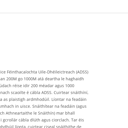
ice Féinthacaíochta Uile-Dhéileictreach (ADSS)
pan 200M go 1000M atá deartha le haghaidh
clúdach réise idir 200 méadar agus 1000
nach scaoilte é cábla ADSS. Cuirtear snáithíní,
a as plaistigh ardmhodúil. Líontar na feadáin
smhach in uisce. Snáithítear na feadáin (agus
each Athneartaithe le Snáithín) mar bhall
gcroílár cábla dlúth agus ciorclach. Tar éis
hdhúil líonta, cuirtear ciseal snáithithe de