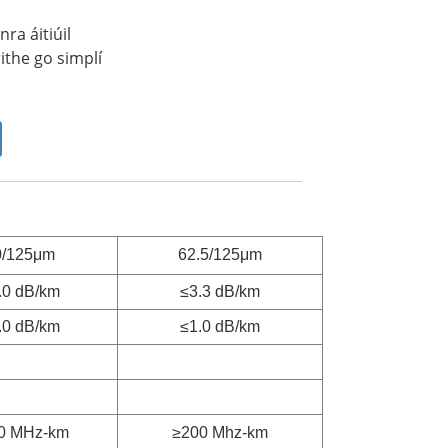
ra áitiúil
rithe go simplí
0/125μm
62.5/125μm
.0 dB/km
≤3.3 dB/km
.0 dB/km
≤1.0 dB/km
0 MHz-km
≥200 Mhz-km