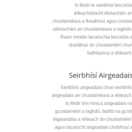
Is féidir le seirbhísí teicniúl
éifeachtúlacht díolacháin a
chustaiméara a fheabhsú agus costai
oibriúcháin an chustaiméara a laghdú
Raon iomlán tacaíochta teicniúla 
sholáthar do chustaiméirí chu
fadhbanna a réiteach
Seirbhísí Airgeadai
Seirbhísí airgeadais chun seirbhís
airgeadais an chustaiméara a réiteach
Is féidir leis riosca airgeadais n
gcustaiméirí a laghdú, fadhb na gcist
éigeandála a réiteach do chustaiméirí
agus tacaíocht airgeadais chobhsaí 