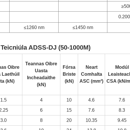
≥50
0.200
≤1260 nm
≤1450 nm
 Teicniúla ADSS-DJ (50-1000M)
Teannas Oibre
as Oibre
Fórsa
Neart
Modúl
Uasta
 Laethúil
Briste
Comhalta
Leaisteac
Incheadaithe
ta (kN)
(kN)
ASC (mm²)
CSA (kN/m
(kN)
1.5
4
10
4.6
7.6
2.25
6
15
7.6
8.3
3.0
8
20
10.35
9.45