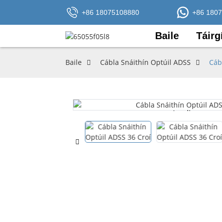
+86 18075108880
+86 180
Baile
Táirg
Baile
Cábla Snáithín Optúil ADSS
Cáb
Loading...
Loading...