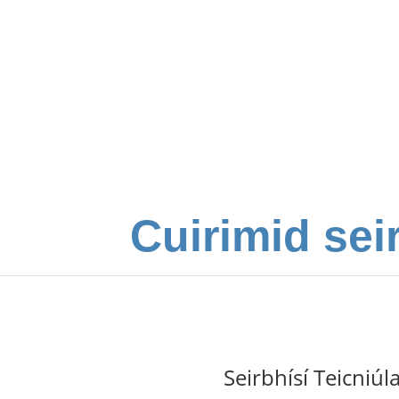
Cuirimid sei
Seirbhísí Teicniúl