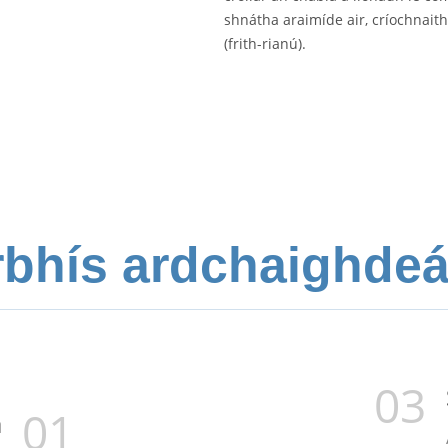
shnátha araimíde air, críochnaith
(frith-rianú).
rbhís ardchaighdeáin
03
01
a