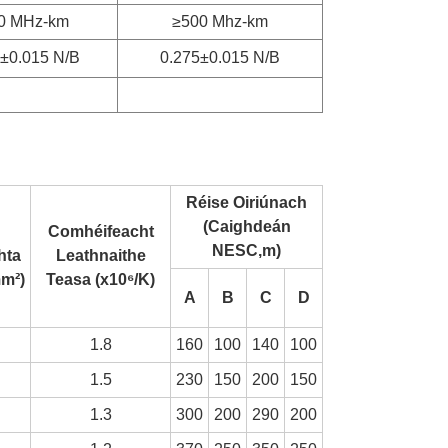
0 MHz-km
≥500 Mhz-km
±0.015 N/B
0.275±0.015 N/B
Réise Oiriúnach
(Caighdeán
Comhéifeacht
NESC,m)
hta
Leathnaithe
m²)
Teasa (x10⁶/K)
A
B
C
D
1.8
160
100
140
100
1.5
230
150
200
150
1.3
300
200
290
200