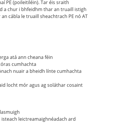
naí PE (poileitiléin). Tar éis sraith
a chur i bhfeidhm thar an truaill istigh
 an cábla le truaill sheachtrach PE nó AT
erga atá ann cheana féin
 córas cumhachta
ónach nuair a bheidh línte cumhachta
id locht mór agus ag soláthar cosaint
 lasmuigh
ur isteach leictreamaighnéadach ard