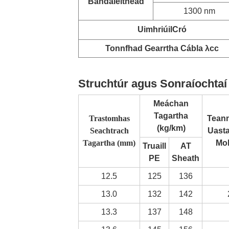
Bandaleithead
1300 nm
Uimhriúil
Cró
Tonnfhad Gearrtha Cábla λcc
Struchtúr agus Sonraíochtaí
Meáchan
Tagartha
Trastomhas
Teann
(kg/km)
Seachtrach
Uasta
Tagartha (mm)
Mol
Truaill
AT
PE
Sheath
12.5
125
136
13.0
132
142
13.3
137
148