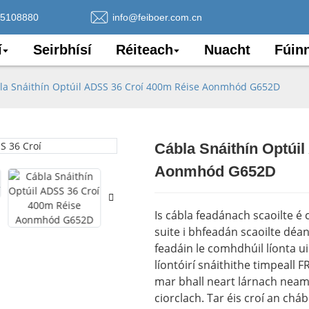
75108880
info@feiboer.com.cn
í
Seirbhísí
Réiteach
Nuacht
Fúin
la Snáithín Optúil ADSS 36 Croí 400m Réise Aonmhód G652D
Cábla Snáithín Optúi
Loading..
Loading..
Aonmhód G652D
Is cábla feadánach scaoilte é
suite i bhfeadán scaoilte déan
feadáin le comhdhúil líonta u
líontóirí snáithithe timpeall F
mar bhall neart lárnach neam
ciorclach. Tar éis croí an chá