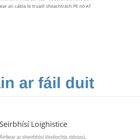
ear an cábla le truaill sheachtrach PE nó AT
 ar fáil duit
Seirbhísí Loighistice
Áirítear ar sheirbhísí lóistíochta stórasú,