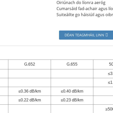
Oiriúnach do líonra aeróg
Cumarsáid fad-achair agus líon
Suiteáilte go háisiúil agus oib
DÉAN TEAGMHÁIL LINN
G.652
G.655
5
≤3
≤1
≤0.36 dB/km
≤0.40 dB/km
≤0.22 dB/km
≤0.23 dB/km
≥50