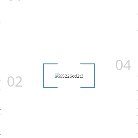
a
n
s
.
a
n
.
04
02
s
í
.
a
í
,
a