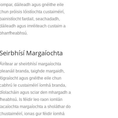
iompar, dáileadh agus gnéithe eile
chun próisis lóistíochta custaiméirí,
bainistíocht fardail, seachadadh,
dáileadh agus imréiteach custaim a
bharrfheabhsú.
Seirbhísí Margaíochta
Áirítear ar sheirbhísí margaíochta
pleanáil branda, taighde margaidh,
fógraíocht agus gnéithe eile chun
cabhrú le custaiméirí íomhá branda,
díolacháin agus sciar den mhargadh a
fheabhsú. Is féidir leo raon iomlán
tacaíochta margaíochta a sholáthar do
chustaiméirí, ionas gur féidir íomhá