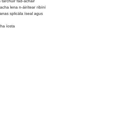
tarchuir fad-achair
acha lena n-áirítear ribíní
anas splicála íseal agus
tha íosta
sí Airgeadais Saor 
(Creidmheas)
ísí airgeadais chun deacracht airgeadais an chustai
 Is féidir leis riosca airgeadais na gcustaiméirí a lag
cistí éigeandála a réiteach do chustaiméirí, agus taca