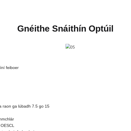
Gnéithe Snáithín Optúil
íní feiboer
 sa raon ga lúbadh 7.5 go 15
dhmchlár
da OESCL