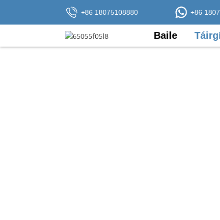
+86 18075108880
+86 180
Baile
Táirg
Dírímid ar na príomhriachtanais tarchu
clúdach cineálacha ginearálta caighd
ó líonraí cnámh droma go cásanna spe