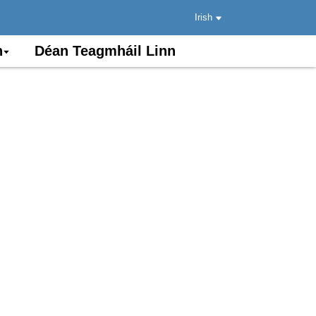
Irish
n
Déan Teagmháil Linn
itrísí táirgí snáithíní optúla, ag
g síneadh ó theaghlaigh go fiontair,