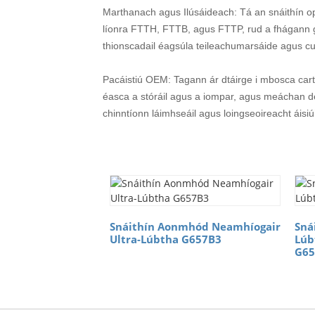
Marthanach agus Ilúsáideach: Tá an snáithín opt
líonra FTTH, FTTB, agus FTTP, rud a fhágann 
thionscadail éagsúla teileachumarsáide agus c
Pacáistiú OEM: Tagann ár dtáirge i mbosca cart
éasca a stóráil agus a iompar, agus meáchan de 
chinntíonn láimhseáil agus loingseoireacht áisiúi
Snáithín Aonmhód Neamhíogair
Sná
Ultra-Lúbtha G657B3
Lúb
G65