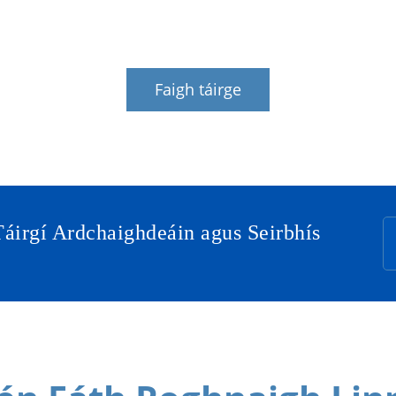
geadais chobhsaí a sholáthar d’fhorbairt na gcustaimé
Faigh táirge
Táirgí Ardchaighdeáin agus Seirbhís