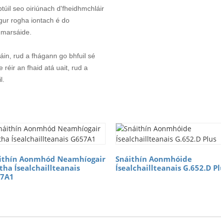
úil seo oiriúnach d'fheidhmchláir
gur rogha iontach é do
umarsáide.
áin, rud a fhágann go bhfuil sé
réir an fhaid atá uait, rud a
l.
ithín Aonmhód Neamhíogair
Snáithín Aonmhóide
tha Ísealchaillteanais
Ísealchaillteanais G.652.D P
7A1