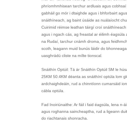
phríomhmhisean tarchur ardluais agus cobhsaí 
gabháil go mór i dtaighde agus i bhforbairt agus
snáithíneach, ag baint úsáide as nuálaíocht chun
Cuirimid réimse leathan táirgí croí snáithíneach 
agus i ngach cás, ag freastal ar éilimh éagsúla a
na Rudaí, tarchur cnámh droma, agus feidhmchl
scoth, leagann muid bunús láidir do bhonneaga
uasghrádú cliste na mílte tionscal.
Snáithín Optúil: Tá ár Snáithín Optúil SM le hú
25KM 50.4KM déanta as snáithíní optúla lom 
ardchaighdeáin, rud a chinntíonn cumarsáid io
cábla optúla.
Fad Inoiriúnaithe: Ar fáil i faid éagsúla, lena n-á
agus roghanna saincheaptha, rud a ligeann duit
do riachtanais shonracha.