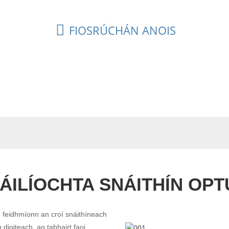
FIOSRÚCHÁN ANOIS
ILÍOCHTA SNÁITHÍN OPT
 feidhmíonn an croí snáithíneach
igiteach, ag tabhairt faoi