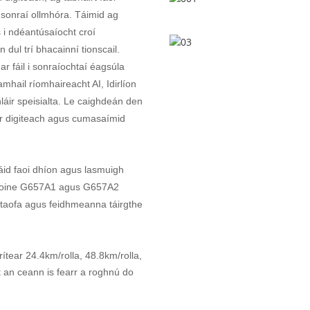
sonraí ollmhóra. Táimid ag
 i ndéantúsaíocht croí
 dul trí bhacainní tionscail.
ar fáil i sonraíochtaí éagsúla
mhail ríomhaireacht AI, Idirlíon
áir speisialta. Le caighdeán den
r digiteach agus cumasaímid
sáid faoi dhíon agus lasmuigh
gloine G657A1 agus G657A2
ntaofa agus feidhmeanna táirgthe
irítear 24.4km/rolla, 48.8km/rolla,
 an ceann is fearr a roghnú do