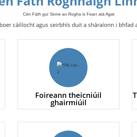
én Fáth Roghnaigh Lin
Cén Fáth gur Sinne an Rogha is Fearr atá Agat
boer cáilíocht agus seirbhís duit a sháraíonn i bhfad 
Foireann theicniúil
T
ghairmiúil