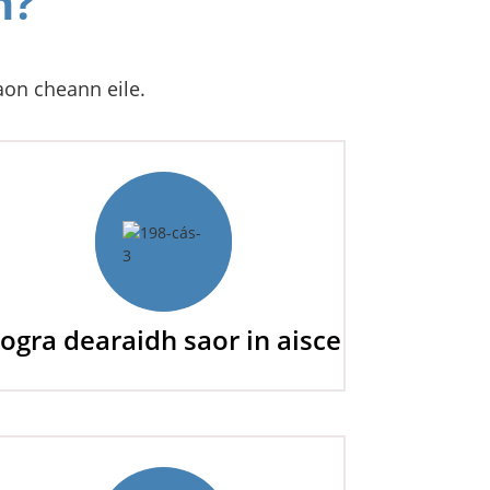
n?
aon cheann eile.
ogra dearaidh saor in aisce