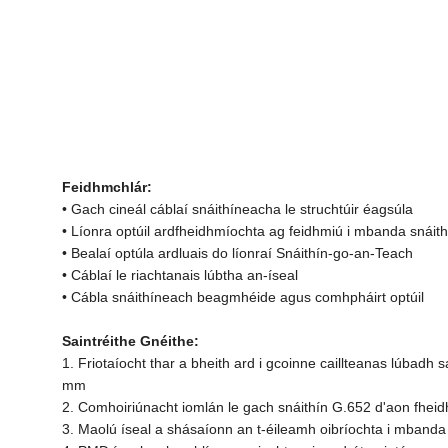
Feidhmchlár:
• Gach cineál cáblaí snáithíneacha le struchtúir éagsúla
• Líonra optúil ardfheidhmíochta ag feidhmiú i mbanda snáith
• Bealaí optúla ardluais do líonraí Snáithín-go-an-Teach
• Cáblaí le riachtanais lúbtha an-íseal
• Cábla snáithíneach beagmhéide agus comhpháirt optúil
Saintréithe Gnéithe:
1. Friotaíocht thar a bheith ard i gcoinne caillteanas lúbadh
mm
2. Comhoiriúnacht iomlán le gach snáithín G.652 d'aon fhei
3. Maolú íseal a shásaíonn an t-éileamh oibríochta i mban