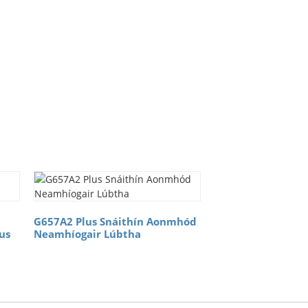
G657A2 Plus Snáithín Aonmhód
lus
Neamhíogair Lúbtha