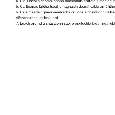
4. PMD íseal a chomhlíonann riachtanais ardráta giotán agus 
5. Caillteanas lúbtha íseal le haghaidh dearaí cábla an-éilithe
6. Paraiméadair gheoiméadracha cruinne a chinntíonn caillte
éifeachtúlacht splicála ard
7. Luach ard-nd a shásaíonn saolré oibríochta fada i nga lúb
Seirbhí
Seirbh
réiteach.
na g