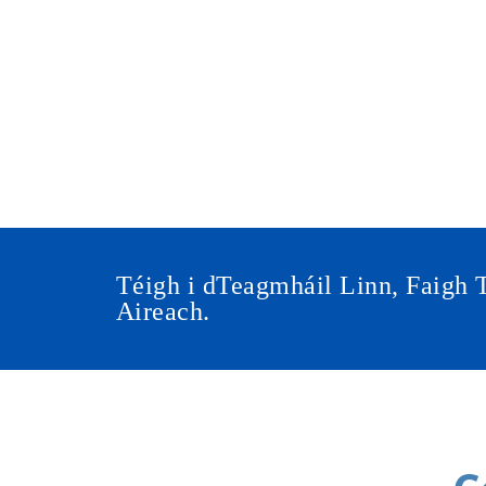
air
Téigh i dTeagmháil Linn, Faigh 
Aireach.