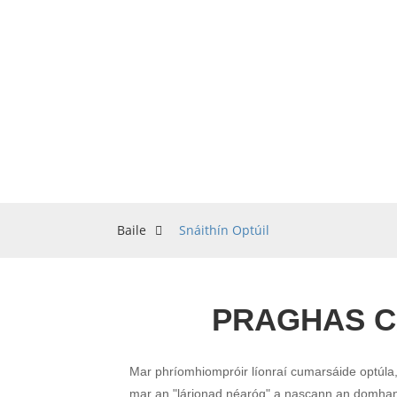
Baile
Snáithín Optúil
PRAGHAS CÁ
Mar phríomhiompróir líonraí cumarsáide optúla,
mar an "lárionad néaróg" a nascann an domhan d