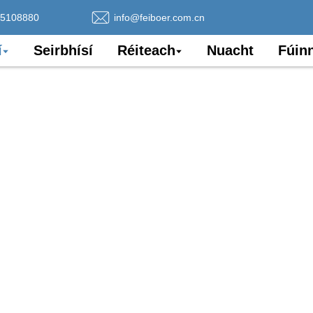
75108880
info@feiboer.com.cn
í
Seirbhísí
Réiteach
Nuacht
Fúin
Snáithín Optúil
ir i dtionscail éagsúla agus cruthaímid raon iomlán ma
eánacha go cineálacha saincheaptha speisialta, agus a
isialta do gach cás iarratais.