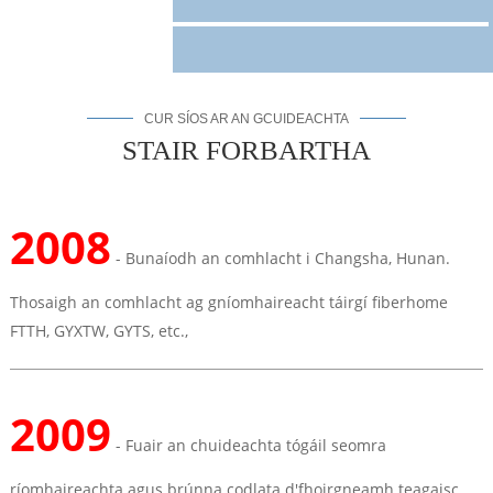
CUR SÍOS AR AN GCUIDEACHTA
STAIR FORBARTHA
2008
- Bunaíodh an comhlacht i Changsha, Hunan.
Thosaigh an comhlacht ag gníomhaireacht táirgí fiberhome
FTTH, GYXTW, GYTS, etc.,
2009
- Fuair ​​an chuideachta tógáil seomra
ríomhaireachta agus brúnna codlata d'fhoirgneamh teagaisc