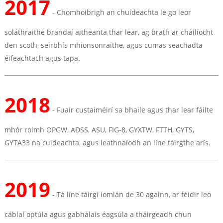
2017
- Chomhoibrigh an chuideachta le go leor
soláthraithe brandaí aitheanta thar lear, ag brath ar cháilíocht
den scoth, seirbhís mhionsonraithe, agus cumas seachadta
éifeachtach agus tapa.
2018
- Fuair ​​custaiméirí sa bhaile agus thar lear fáilte
mhór roimh OPGW, ADSS, ASU, FIG-8, GYXTW, FTTH, GYTS,
GYTA33 na cuideachta, agus leathnaíodh an líne táirgthe arís.
2019
- Tá líne táirgí iomlán de 30 againn, ar féidir leo
cáblaí optúla agus gabhálais éagsúla a tháirgeadh chun