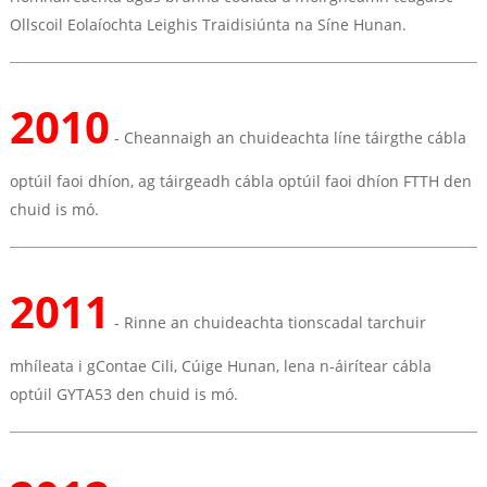
Ollscoil Eolaíochta Leighis Traidisiúnta na Síne Hunan.
2010
- Cheannaigh an chuideachta líne táirgthe cábla
optúil faoi dhíon, ag táirgeadh cábla optúil faoi dhíon FTTH den
chuid is mó.
2011
a
- Rinne an chuideachta tionscadal tarchuir
mhíleata i gContae Cili, Cúige Hunan, lena n-áirítear cábla
optúil GYTA53 den chuid is mó.