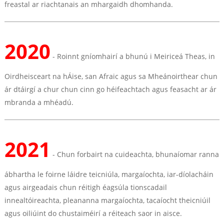
freastal ar riachtanais an mhargaidh dhomhanda.
2020
- Roinnt gníomhairí a bhunú i Meiriceá Theas, in
Oirdheisceart na hÁise, san Afraic agus sa Mheánoirthear chun
ár dtáirgí a chur chun cinn go héifeachtach agus feasacht ar ár
mbranda a mhéadú.
2021
- Chun forbairt na cuideachta, bhunaíomar ranna
ábhartha le foirne láidre teicniúla, margaíochta, iar-díolacháin
agus airgeadais chun réitigh éagsúla tionscadail
innealtóireachta, pleananna margaíochta, tacaíocht theicniúil
agus oiliúint do chustaiméirí a réiteach saor in aisce.