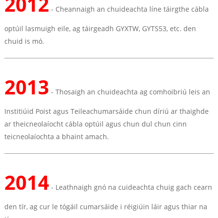
2012
- Cheannaigh an chuideachta líne táirgthe cábla
optúil lasmuigh eile, ag táirgeadh GYXTW, GYTS53, etc. den
chuid is mó.
2013
- Thosaigh an chuideachta ag comhoibriú leis an
Institiúid Poist agus Teileachumarsáide chun díriú ar thaighde
ar theicneolaíocht cábla optúil agus chun dul chun cinn
teicneolaíochta a bhaint amach.
2014
- Leathnaigh gnó na cuideachta chuig gach cearn
den tír, ag cur le tógáil cumarsáide i réigiúin láir agus thiar na