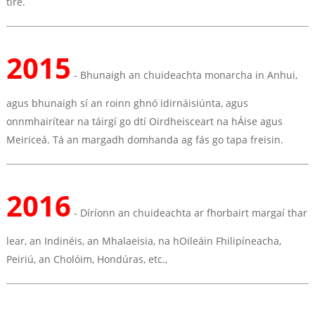
tíre.
2015
- Bhunaigh an chuideachta monarcha in Anhui,
agus bhunaigh sí an roinn ghnó idirnáisiúnta, agus
onnmhairítear na táirgí go dtí Oirdheisceart na hÁise agus
Meiriceá. Tá an margadh domhanda ag fás go tapa freisin.
2016
- Díríonn an chuideachta ar fhorbairt margaí thar
lear, an Indinéis, an Mhalaeisia, na hOileáin Fhilipíneacha,
Peiriú, an Cholóim, Hondúras, etc.,