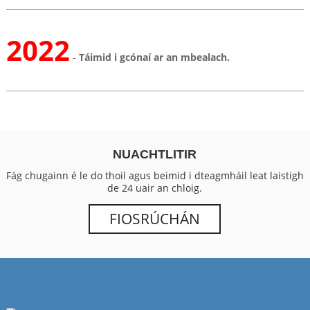
2022
-
Táimid i gcónaí ar an mbealach.
NUACHTLITIR
Fág chugainn é le do thoil agus beimid i dteagmháil leat laistigh
de 24 uair an chloig.
FIOSRÚCHÁN