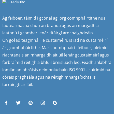
Ag feiboer, táimid i gcónaí ag lorg comhpháirtithe nua
fadtéarmacha chun an branda agus an margadh a
leathnú i gcomhar lenár dtáirgí ardchaighdeáin.
Ón gcéad teagmháil le custaiméirí, is iad na custaiméirí
ár gcomhpháirtithe. Mar chomhpháirtí feiboer, pléimid
riachtanais an mhargaidh áitiúil lenár gcustaiméirí agus
forbraímid réitigh a bhfuil breisluach leo. Feadh shlabhra
iomlán an phróisis deimhniúcháin ISO 9001 - cuirimid na
córais praghsála agus na réitigh mhargaíochta is
tarraingtí ar fáil.