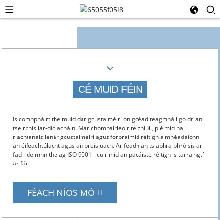
CÉ MUID FÉIN
Is comhpháirtithe muid dár gcustaiméirí ón gcéad teagmháil go dtí an
tseirbhís iar-díolacháin. Mar chomhairleoir teicniúil, pléimid na
riachtanais lenár gcustaiméirí agus forbraímid réitigh a mhéadaíonn
an éifeachtúlacht agus an breisluach. Ar feadh an tslabhra phróisis ar
fad - deimhnithe ag ISO 9001 - cuirimid an pacáiste réitigh is tarraingtí
ar fáil.
FÉACH NÍOS MÓ