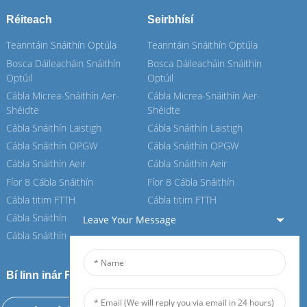
Réiteach
Seirbhísí
Teanntáin Snáithín Optúla
Teanntáin Snáithín Optúla
Bosca Dáileacháin Snáithín
Bosca Dáileacháin Snáithín
Optúil
Optúil
Cábla Micrea-Snáithín Aer-
Cábla Micrea-Snáithín Aer-
Shéidte
Shéidte
Cábla Snáithín Laistigh
Cábla Snáithín Laistigh
Cábla Snáithín OPGW
Cábla Snáithín OPGW
Cábla Snáithín Aeir
Cábla Snáithín Aeir
Fíor 8 Cábla Snáithín
Fíor 8 Cábla Snáithín
Cábla titim FTTH
Cábla titim FTTH
Cábla Snáithín ASU
Cábla Snáithín ASU
Leave Your Message
Cábla Snáithín ADSS
Cábla Snáithín ADSS
Bí linn inár Feiboer