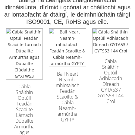
dtáirgí na ceanglais chaighdeánacha
idirnáisiúnta, dírímid i gcónaí ar cháilíocht agus
ar iontaofacht ár dtáirgí, le deimhniúcháin táirgí
ISO9001, CE, RoHS agus eile.
Cábla Optúil
Cábla Optúil
Lasmuigh Armúrtha
Lasmuigh Armúrtha
GYFTA53 96 Croí
GYFTA53 96 Croí
Cábla
Snáithín
Optúil
Ball Neart
Adhlacadh
Neamh-
Díreach
mhiotalach
Cábla
GYTA53 /
Feadán
Snáithín
GYTS53 144
Scaoilte &
Optúil
Croí
Cábla
Feadán
Neamh-
Scaoilte
armúrtha
Lárnach
GYFTY
Dúbailte
Armúrtha
agus