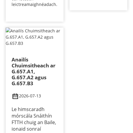
leictreamaighnéadach.
Anailís
Chuimsitheach ar
G.657.A1,
G.657.A2 agus
G.657.B3
2026-07-13
Le himscaradh
mórscála Snáithín
FTTH chuig an Baile,
ionaid sonraí