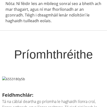
Nóta: Ní féidir leis an mbileog sonraí seo a bheith ach
mar thagairt, agus ní mar fhorlíonadh ar an
gconradh. Téigh i dteagmháil lenár ndíoltóirí le
haghaidh tuilleadh eolais.
Príomhthréithe
Feidhmchlár:
Tá na cáblaí deartha go príomha le haghaidh líonra croí,