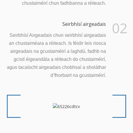
chustaiméirí chun fadhbanna a réiteach.
02
Seirbhísí airgeadais
Seirbhísí Airgeadais chun seirbhísí airgeadais
an chustaiméara a réiteach. Is féidir leis riosca
airgeadais na gcustaiméirí a laghdú, fadhb na
gcistí éigeandála a réiteach do chustaiméirí,
agus tacaíocht airgeadais chobhsaí a sholáthar
d’fhorbairt na gcustaiméirí.