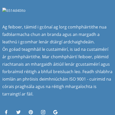
Ag feiboer, táimid i gcónaí ag lorg comhpháirtithe nua
fadtéarmacha chun an branda agus an margadh a
leathnú i gcomhar lenár dtáirgí ardchaighdeáin.
Ón gcéad teagmháil le custaiméirí, is iad na custaiméirí
ár gcomhpháirtithe. Mar chomhpháirtí feiboer, pléimid
riachtanais an mhargaidh áitiúil lenár gcustaiméirí agus
forbraímid réitigh a bhfuil breisluach leo. Feadh shlabhra
iomlán an phróisis deimhniúcháin ISO 9001 - cuirimid na
córais praghsála agus na réitigh mhargaíochta is
tarraingtí ar fáil.