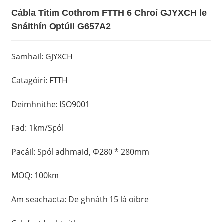
Cábla Titim Cothrom FTTH 6 Chroí GJYXCH le
Snáithín Optúil G657A2
Samhail: GJYXCH
Catagóirí: FTTH
Deimhnithe: ISO9001
Fad: 1km/Spól
Pacáil: Spól adhmaid, Φ280 * 280mm
MOQ: 100km
Am seachadta: De ghnáth 15 lá oibre