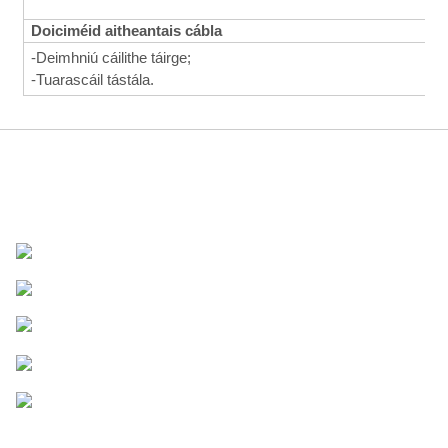
Doiciméid aitheantais cábla
-Deimhniú cáilithe táirge;
-Tuarascáil tástála.