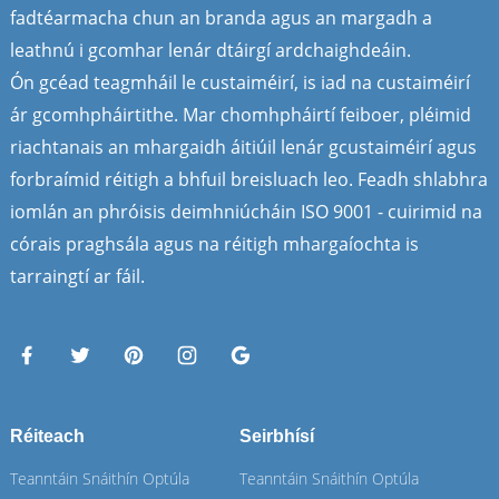
fadtéarmacha chun an branda agus an margadh a
leathnú i gcomhar lenár dtáirgí ardchaighdeáin.
Ón gcéad teagmháil le custaiméirí, is iad na custaiméirí
ár gcomhpháirtithe. Mar chomhpháirtí feiboer, pléimid
riachtanais an mhargaidh áitiúil lenár gcustaiméirí agus
forbraímid réitigh a bhfuil breisluach leo. Feadh shlabhra
iomlán an phróisis deimhniúcháin ISO 9001 - cuirimid na
córais praghsála agus na réitigh mhargaíochta is
tarraingtí ar fáil.
Réiteach
Seirbhísí
Teanntáin Snáithín Optúla
Teanntáin Snáithín Optúla