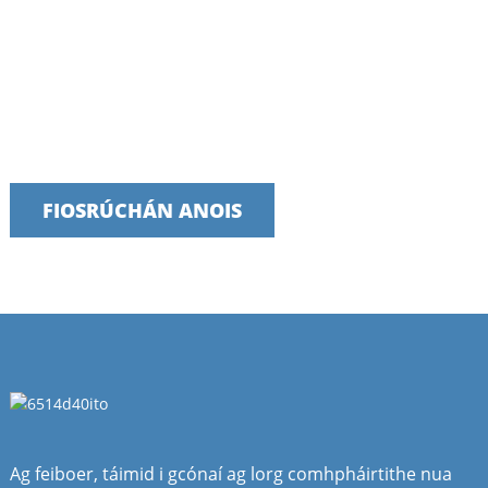
Labhair lenár bhfoireann inniu
Táimid bródúil as seirbhísí tráthúla, iontaofa agus úsáideacha a
sholáthar
FIOSRÚCHÁN ANOIS
Ag feiboer, táimid i gcónaí ag lorg comhpháirtithe nua