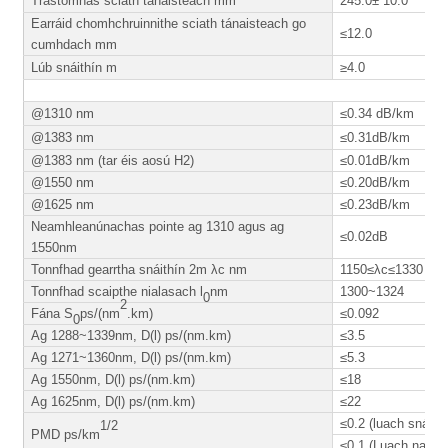
Trastomhas sciath tánaisteach mm
245.0± 10.0
Earráid chomhchruinnithe sciath tánaisteach go
≤12.0
cumhdach mm
Lúb snáithín m
≥4.0
@1310 nm
≤0.34 dB/km
@1383 nm
≤0.31dB/km
@1383 nm (tar éis aosú H2)
≤0.01dB/km
@1550 nm
≤0.20dB/km
@1625 nm
≤0.23dB/km
Neamhleanúnachas pointe ag 1310 agus ag
≤0.02dB
1550nm
Tonnfhad gearrtha snáithín 2m λc nm
1150≤λc≤1330
Tonnfhad scaipthe nialasach l
nm
1300~1324
0
2
Fána S
ps/(nm
.km)
≤0.092
0
Ag 1288~1339nm, D(l) ps/(nm.km)
≤3.5
Ag 1271~1360nm, D(l) ps/(nm.km)
≤5.3
Ag 1550nm, D(l) ps/(nm.km)
≤18
Ag 1625nm, D(l) ps/(nm.km)
≤22
≤0.2 (luach snáithí
1/2
PMD ps/km
≤0.1 (Luach nasc)