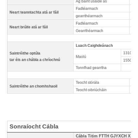
Ag baint úsáide as
15
Fadtéarmach
30
Neart teanntachta atá ar fáil
gearrthéarmach
60
Fadtéarmach
100
Neart brúite atá ar fáil
Gearrthéarmach
200
Luach Caighdeánach
1310nm
Saintréithe optúla
Maolú
tar éis an chábla a chríochnú
1550nm
Tonnfhad gearrtha
Teocht stórála
-4
Saintréithe an chomhshaoil
Teocht oibriúcháin
-3
Sonraíocht Cábla
Cábla Titim FTTH GJYXCH XXC