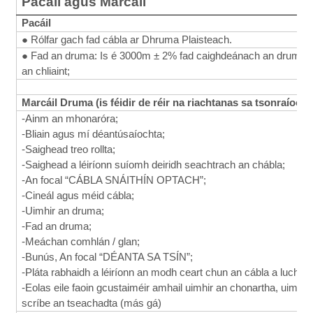
Pacáil agus Marcáil
Pacáil
● Rólfar gach fad cábla ar Dhruma Plaisteach.
● Fad an druma: Is é 3000m ± 2% fad caighdeánach an druma nó
an chliaint;
Marcáil Druma (is féidir de réir na riachtanas sa tsonraíocht 
-Ainm an mhonaróra;
-Bliain agus mí déantúsaíochta;
-Saighead treo rollta;
-Saighead a léiríonn suíomh deiridh seachtrach an chábla;
-An focal “CÁBLA SNÁITHÍN OPTACH”;
-Cineál agus méid cábla;
-Uimhir an druma;
-Fad an druma;
-Meáchan comhlán / glan;
-Bunús, An focal “DÉANTA SA TSÍN”;
-Pláta rabhaidh a léiríonn an modh ceart chun an cábla a luchtú,
-Eolas eile faoin gcustaiméir amhail uimhir an chonartha, uimhir
scríbe an tseachadta (más gá)