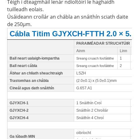
Téigh i dteagmháil lenár ndíoltóirí le haghaidh
tuilleadh eolais.
Úsáideann croílár an chábla an snáithín sciath daite
de 250μm.
Cábla Titim GJYXCH-FTTH 2.0 × 5.
PARAIMÉADAR STRUCHTÚIR
Ainm
Linn
MÉ
Ball neart ualaigh-iompartha
1
1.0
Sreang cruach fosfáitithe
Ball neart cábla
2
0.
Sreang cruach fosfáitithe
Ábhar an chliath sheachtraigh
LSZH
Trastomhas an chábla
(2.0±0.1) x (5.0±0.1)mm
Cineál agus dath snáithín
G.657.A1
GJYXCH-1
1 Snáithín Croí
Go
GJYXCH-2
Snáithín 2 Chroílár
Gor
GJYXCH-4
Snáithín 4 Chroí
Gor
oibríocht
30
Ga lúbadh MIN