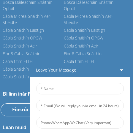
Bosca Dáileacháin Snáithín
Bosca Dáileacháin Snáithín
Optúil
Optúil
Cábla Micrea-Snáithín Aer-
Cábla Micrea-Snáithín Aer-
Shéidte
Shéidte
Cábla Snáithín Laistigh
Cábla Snáithín Laistigh
Cábla Snáithín OPGW
Cábla Snáithín OPGW
Cábla Snáithín Aeir
Cábla Snáithín Aeir
Fíor 8 Cábla Snáithín
Fíor 8 Cábla Snáithín
Cábla titim FTTH
Cábla titim FTTH
Cábla Snáithín ASU
Cábla Snáithín ASU
Leave Your Message
Cábla Snáithín ADSS
Cábla Snáithín ADSS
Bí linn inár Feiboer
Fiosrúchán Anois
Lean muid