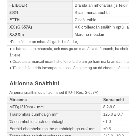
FEIBOER
Branda an mhonaróra (is féidir linn
2024
Bliain monaraíochta
FTTH
Cineál cábla
XX (G.657A)
XX croíleacán snáithín optúil aon
XXXXm
Marc na méadair
*Priontáiltear an mharcáil gach 1 méadar;
● Is bán dath an mharcála, ach más gá an marcáil a dhéanamh, ba chóir an ma
áit eile.
● Ceadaítear marcáil neamhshoiléire faid ó am go ham má tá an dá mharcáil
● Tá caipíní deiridh inchrapadh teasa séalaithe ag an dá cheann cábla chun co
Airíonna Snáithíní
Airíonna snáithín optúil aonmhód (ITU-T Rec. G.657A)
Míreanna
Sonraíocht
MFD
(
1310nm
）
mm
8.2-9.0
Trastomhas cumhdaigh mm
125.0 ± 0.7
% neamhchiorclach cumhdaigh
≤1.0
Earráid chomhchruinnithe cumhdaigh go croí mm
≤0.5