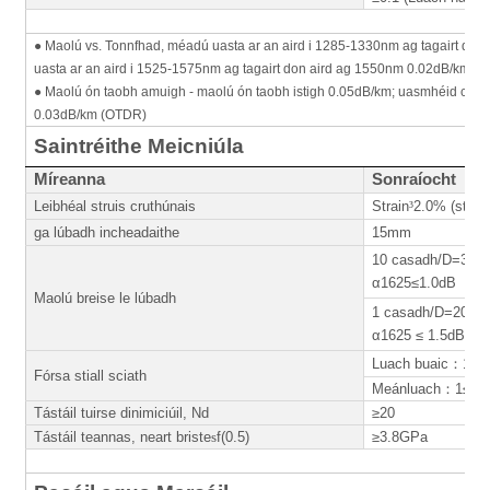
● Maolú vs. Tonnfhad, méadú uasta ar an aird i 1285-1330nm ag tagairt do
uasta ar an aird i 1525-1575nm ag tagairt don aird ag 1550nm 0.02dB/km.
● Maolú ón taobh amuigh - maolú ón taobh istigh 0.05dB/km; uasmhéid caill
0.03dB/km (OTDR)
Saintréithe Meicniúla
Míreanna
Sonraíocht
Leibhéal struis cruthúnais
Strain
³
2.0% (strus
ga lúbadh incheadaithe
15mm
10 casadh/D=30m
α1625≤1.0dB
Maolú breise le lúbadh
1 casadh/D=20mm
α1625 ≤ 1.5dB
Luach buaic
：
1≤F
Fórsa stiall sciath
Meánluach
：
1≤F≤
Tástáil tuirse dinimiciúil, Nd
≥20
Tástáil teannas, neart briste
s
f(0.5)
≥3.8GPa