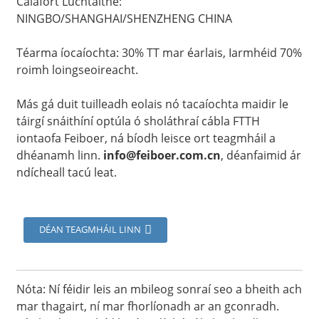
Calafort Luchtaithe:
NINGBO/SHANGHAI/SHENZHENG CHINA
Téarma íocaíochta: 30% TT mar éarlais, Iarmhéid 70%
roimh loingseoireacht.
Más gá duit tuilleadh eolais nó tacaíochta maidir le
táirgí snáithíní optúla ó sholáthraí cábla FTTH
iontaofa Feiboer, ná bíodh leisce ort teagmháil a
dhéanamh linn.
info@feiboer.com.cn
, déanfaimid ár
ndícheall tacú leat.
a
DÉAN TEAGMHÁIL LINN
Nóta: Ní féidir leis an mbileog sonraí seo a bheith ach
mar thagairt, ní mar fhorlíonadh ar an gconradh.