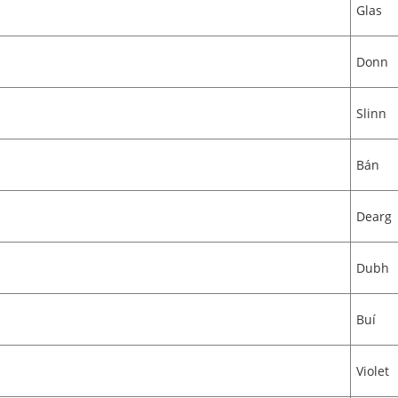
Glas
Donn
Slinn
Bán
Dearg
Dubh
Buí
Violet