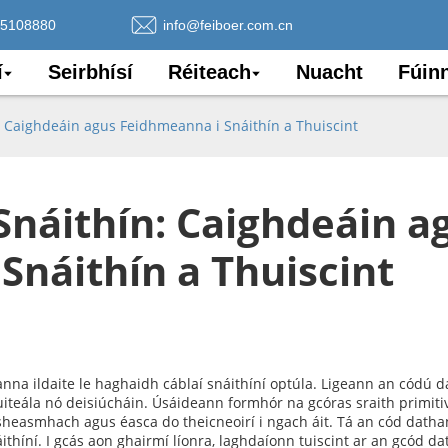
75108880
info@feiboer.com.cn
í
Seirbhísí
Réiteach
Nuacht
Fúin
 Caighdeáin agus Feidhmeanna i Snáithín a Thuiscint
náithín: Caighdeáin a
Snáithín a Thuiscint
na ildaite le haghaidh cáblaí snáithíní optúla. Ligeann an códú d
uiteála nó deisiúcháin. Úsáideann formhór na gcóras sraith primit
sheasmhach agus éasca do theicneoirí i ngach áit. Tá an cód datha
thíní. I gcás aon ghairmí líonra, laghdaíonn tuiscint ar an gcód 