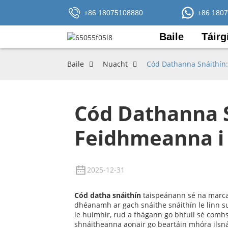
+86 18075108880
+86 180
Baile
Táirg
Baile
Nuacht
Cód Dathanna Snáithín:
Cód Dathanna S
Feidhmeanna i 
2025-12-31
Cód datha snáithín
taispeánann sé na marcan
dhéanamh ar gach snáithe snáithín le linn s
le huimhir, rud a fhágann go bhfuil sé comh
shnáitheanna aonair go beartáin mhóra ilsnái