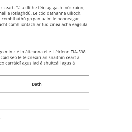
ceart. Tá a dlíthe féin ag gach mór-roinn,
ll a íoslaghdú. Le cód dathanna uilíoch,
PON comhtháthú go gan uaim le bonneagar
anacht comhlíontach ar fud cineálacha éagsúla
o minic é in áiteanna eile. Léiríonn TIA-598
d seo le teicneoirí an snáithín ceart a
o earráidí agus iad á shuiteáil agus á
Dath
e