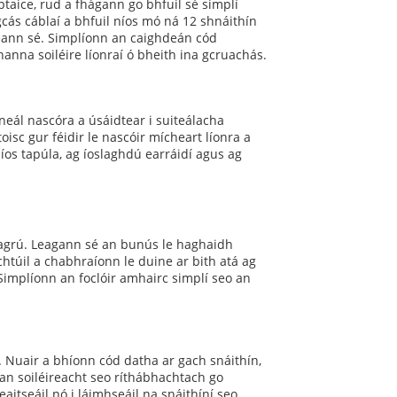
taice, rud a fhágann go bhfuil sé simplí
 gcás cáblaí a bhfuil níos mó ná 12 shnáithín
eann sé. Simplíonn an caighdeán cód
anna soiléire líonraí ó bheith ina gcruachás.
neál nascóra a úsáidtear i suiteálacha
isc gur féidir le nascóir mícheart líonra a
íos tapúla, ag íoslaghdú earráidí agus ag
 eagrú. Leagann sé an bunús le haghaidh
chtúil a chabhraíonn le duine ar bith atá ag
 Simplíonn an foclóir amhairc simplí seo an
 Nuair a bhíonn cód datha ar gach snáithín,
 an soiléireacht seo ríthábhachtach go
eaitseáil nó i láimhseáil na snáithíní seo