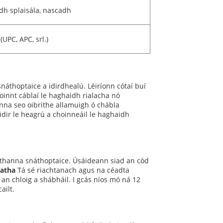
dh splaisála, nascadh
UPC, APC, srl.)
náthoptaice a idirdhealú. Léiríonn cótaí buí
oinnt cáblaí le haghaidh rialacha nó
anna seo oibrithe allamuigh ó chábla
idir le heagrú a choinneáil le haghaidh
athanna snáthoptaice. Úsáideann siad an cód
datha
Tá sé riachtanach agus na céadta
 an chloig a shábháil. I gcás níos mó ná 12
ailt.