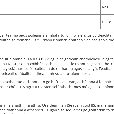
Rós
Uisce
páirteanna agus scileanna a mhalartú idir foirne agus cuideachtaí.
duithe sa todhchaí. Is fiú d'aon ríomhchláraitheoir an cód seo a 
áisiún amháin. Tá IEC 60304 agus caighdeáin chomhchosúla ag teac
ip EN 50173, atá coibhéiseach le ISO/IEC le roinnt coigeartuithe. 
, ag soláthar foclóir coiteann do dathanna agus sreangú. Féadfaid
ch seiceáil dhúbailte a dhéanamh sula dtosaíonn post.
measctha, rud a chinntíonn go bhfuil an teanga chéanna á labhairt
s ar chóid TIA agus IEC araon solúbthacht níos mó agus coinníonn 
a na snáithíní a athrú. Úsáideann an tSeapáin cóid JIS, mar shampl
anna dathanna a athshocrú. Tugann sé seo le fios go gcaithfidh foi