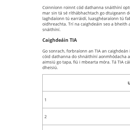
Coinníonn roinnt cód dathanna snáithíní opt
mar sin tá sé ríthábhachtach go dtuigeann d
laghdaíonn tú earráidí, luasghéaraíonn tú f
oidhreachta. Trí na caighdeáin seo a bheith a
snáithíní.
Caighdeáin TIA
Go sonrach, forbraíonn an TIA an caighdeán i 
cóid dathanna do shnáithíní aonmhódacha agu
aimsiú go tapa, fiú i mbearta móra. Tá TIA cá
dheisiú.
U
1
2