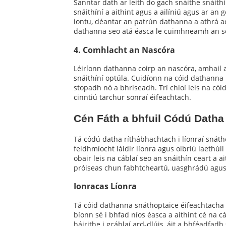
Sanntar dath ar leith do gach snáithe snáit
snáithíní a aithint agus a ailíniú agus ar an 
iontu, déantar an patrún dathanna a athrá a
dathanna seo atá éasca le cuimhneamh an sórt
4. Comhlacht an Nascóra
Léiríonn dathanna coirp an nascóra, amhail a
snáithíní optúla. Cuidíonn na cóid dathanna n
stopadh nó a bhriseadh. Trí chloí leis na cói
cinntiú tarchur sonraí éifeachtach.
Cén Fáth a bhfuil Códú Dath
Tá códú datha ríthábhachtach i líonraí snát
feidhmíocht láidir líonra agus oibriú laethúi
obair leis na cáblaí seo an snáithín ceart a 
próiseas chun fabhtcheartú, uasghrádú agus 
Ionracas Líonra
Tá cóid dathanna snáthoptaice éifeachtacha 
bíonn sé i bhfad níos éasca a aithint cé na 
háirithe i gcáblaí ard-dlúis, áit a bhféadfadh