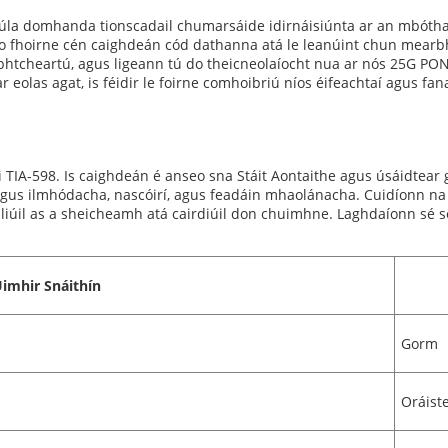
úla domhanda tionscadail chumarsáide idirnáisiúnta ar an mbóthar 
o fhoirne cén caighdeán cód dathanna atá le leanúint chun mearbha
abhtcheartú, agus ligeann tú do theicneolaíocht nua ar nós 25G 
r eolas agat, is féidir le foirne comhoibriú níos éifeachtaí agus f
TIA-598. Is caighdeán é anseo sna Stáit Aontaithe agus úsáidtear g
s ilmhódacha, nascóirí, agus feadáin mhaolánacha. Cuidíonn na cói
iliúil as a sheicheamh atá cairdiúil don chuimhne. Laghdaíonn sé se
imhir Snáithín
Gorm
Oráist