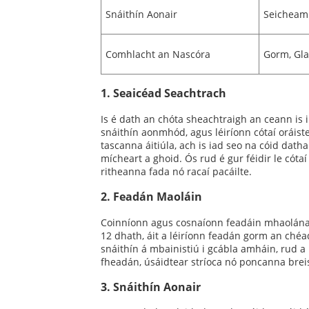
Snáithín Aonair
Seicheamh
Comhlacht an Nascóra
Gorm, Gla
1. Seaicéad Seachtrach
Is é dath an chóta sheachtraigh an ceann is 
snáithín aonmhód, agus léiríonn cótaí oráist
tascanna áitiúla, ach is iad seo na cóid dat
mícheart a ghoid. Ós rud é gur féidir le cót
ritheanna fada nó racaí pacáilte.
2. Feadán Maoláin
Coinníonn agus cosnaíonn feadáin mhaolánach
12 dhath, áit a léiríonn feadán gorm an chéa
snáithín á mbainistiú i gcábla amháin, rud a 
fheadán, úsáidtear stríoca nó poncanna breis
3. Snáithín Aonair