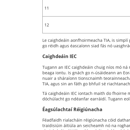
11
12
Le caighdeáin aonfhoirmeacha TIA, is simplí 
go réidh agus éascaíonn siad fás nó uasghrá
Caighdeáin IEC
Tugann an IEC caighdeáin chuig níos mó ná n
beaga iontu. Is gnách go n-úsáideann an Eora
nuair a sháraíonn tionscnaimh teorainneacha
TIA, agus sin an fáth go bhfuil sé riachtana
Tá caighdeáin IEC iontach maith do fhoirne 
dóchúlacht go ndéanfar earráidí. Tugann eola
Éagsúlachtaí Réigiúnacha
Féadfaidh rialacháin réigiúnacha cóid dathann
traidisiúin áitiúla an seicheamh nó na rogh