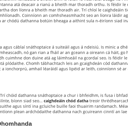
htanna atá deacair a rianú a bheith mar thoradh orthu. Is féidir 
a don líonra a bheith mar thoradh air. Trí chloí le caighdeáin ti
omhlíonadh. Coinníonn an comhsheasmhacht seo an líonra láidir ag
alta ar chódú dathanna botúin bheaga a aithint sula n-éiríonn siad 
pa agus cáblaí snáthoptaice á suiteáil agus á ndeisiú. Is minic a dh
mheascadh, nó gan rian a fháil ar an gceann a oireann cá háit, go 
uimhne don duine atá ag láimhseáil na gcordaí seo. Is féidir le te
aca atá plódaithe. Chomh tábhachtach leis an gcaighdeán cód dathanna
c a ionchorprú, amhail léaráidí agus lipéid ar leith, coinníonn sé a
Trí chóid dathanna snáthoptaice a chur i bhfeidhm, is fusa i bhfa
línte, bíonn siad seo...
caighdeáin chód datha
treoir thrédhearcach
suithe agus síntí ina gcluiche buille faoi thuairim randamach. Mé
nntíonn plean ardchódaithe dathanna nach gcuireann cinntí an lae 
 Dhomhanda