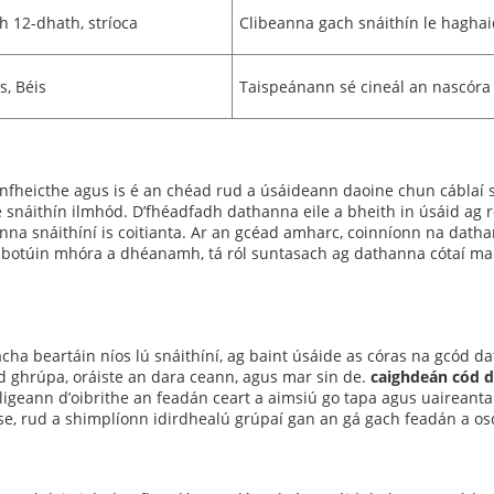
 12-dhath, stríoca
Clibeanna gach snáithín le haghai
s, Béis
Taispeánann sé cineál an nascóra (
infheicthe agus is é an chéad rud a úsáideann daoine chun cáblaí s
e snáithín ilmhód. D’fhéadfadh dathanna eile a bheith in úsáid ag r
hanna snáithíní is coitianta. Ar an gcéad amharc, coinníonn na dath
aí botúin mhóra a dhéanamh, tá ról suntasach ag dathanna cótaí ma
a beartáin níos lú snáithíní, ag baint úsáide as córas na gcód d
d ghrúpa, oráiste an dara ceann, agus mar sin de.
caighdeán cód 
ligeann d’oibrithe an feadán ceart a aimsiú go tapa agus uaireanta
e, rud a shimplíonn idirdhealú grúpaí gan an gá gach feadán a osc