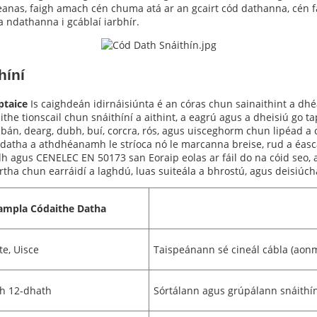
leanas, faigh amach cén chuma atá ar an gcairt cód dathanna, cén 
a ndathanna i gcáblaí iarbhír.
híní
ptaice
Is caighdeán idirnáisiúnta é an córas chun sainaithint a d
ithe tionscail chun snáithíní a aithint, a eagrú agus a dheisiú go
h, bán, dearg, dubh, buí, corcra, rós, agus uisceghorm chun lipéad a
l datha a athdhéanamh le stríoca nó le marcanna breise, rud a éas
h agus CENELEC EN 50173 san Eoraip eolas ar fáil do na cóid seo, ac
ha chun earráidí a laghdú, luas suiteála a bhrostú, agus deisiúch
ampla Códaithe Datha
te, Uisce
Taispeánann sé cineál cábla (aon
h 12-dhath
Sórtálann agus grúpálann snáithín