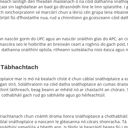
híneach laistigh den fheadán maolánach ó na cóid dathanna snáthop
gcaoi sin laghdaítear an baol go dtrasnóidh líne le linn splaisithe. I
ch ionchorpraíonn sé marcóirí chun a léiriú cén grúpa lena mbain
áil fiú d’fhostaithe nua, rud a chinntíonn go gcoisceann cóid dath
n nascóir gorm do UPC agus an nascóir snáithín glas do APC, an ci
ascóra seo le hoibrithe an breiseán ceart a roghnú do gach post, to
d dathanna snáithíní optúla, ritheann suiteálacha níos éasca agus n
a Tábhachtach
hoptaice mar is mó ná bealach cliste é chun cáblaí snáthoptaice a
l gan stró. Soláthraíonn na cóid datha snáthoptaice an cumas draío
aithint láithreach, beag beann ar mhéid nó ar chastacht an chórais.
cothabháil gach rud go sábháilte agus go héifeachtúil.
riachtanach chun cnámh droma líonra snáthoptaice a chothabháil.
cáblaí snáthoptaice a nascann le gléasanna nó córais shonracha. Tá
 snáithíní iomadúla a bheith ann. Is féidir le hearráidí beaga fiú i m