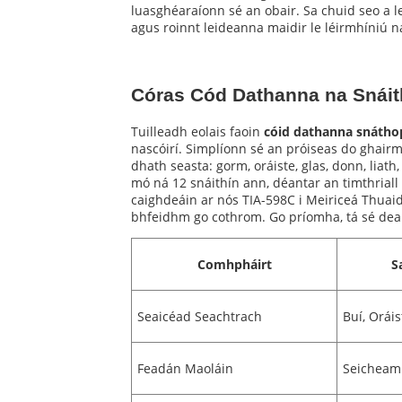
luasghéaraíonn sé an obair. Sa chuid seo a 
agus roinnt leideanna maidir le léirmhíniú n
Córas Cód Dathanna na Snáit
Tuilleadh eolais faoin
cóid dathanna snátho
nascóirí. Simplíonn sé an próiseas do ghairm
dhath seasta: gorm, oráiste, glas, donn, liat
mó ná 12 snáithín ann, déantar an timthrial
caighdeáin ar nós TIA-598C i Meiriceá Thuaid
bhfeidhm go cothrom. Go príomha, tá sé deart
Comhpháirt
S
Seaicéad Seachtrach
Buí, Oráis
Feadán Maoláin
Seicheam