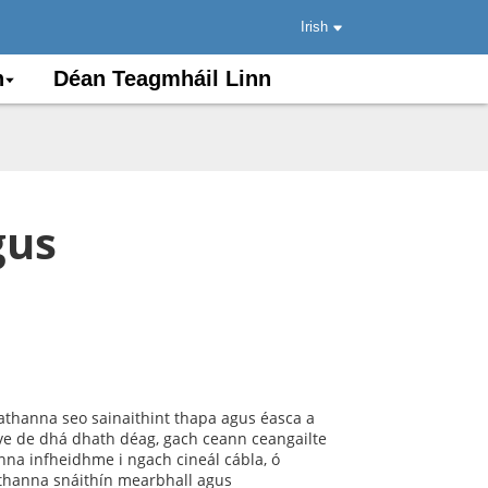
Irish
n
Déan Teagmháil Linn
gus
athanna seo sainaithint thapa agus éasca a
ive de dhá dhath déag, gach ceann ceangailte
nna infheidhme i ngach cineál cábla, ó
dathanna snáithín mearbhall agus