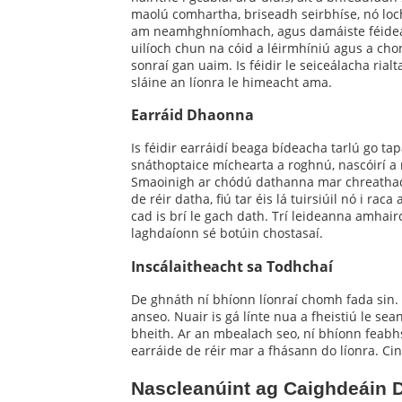
maolú comhartha, briseadh seirbhíse, nó loc
am neamhghníomhach, agus damáiste féidearth
uilíoch chun na cóid a léirmhíniú agus a ch
sonraí gan uaim. Is féidir le seiceálacha ri
sláine an líonra le himeacht ama.
Earráid Dhaonna
Is féidir earráidí beaga bídeacha tarlú go ta
snáthoptaice míchearta a roghnú, nascóirí a 
Smaoinigh ar chódú dathanna mar chreathadh c
de réir datha, fiú tar éis lá tuirsiúil nó i r
cad is brí le gach dath. Trí leideanna amhair
laghdaíonn sé botúin chostasaí.
Inscálaitheacht sa Todhchaí
De ghnáth ní bhíonn líonraí chomh fada sin. 
anseo. Nuair is gá línte nua a fheistiú le sean
bheith. Ar an mbealach seo, ní bhíonn feabh
earráide de réir mar a fhásann do líonra. Ci
Nascleanúint ag Caighdeáin