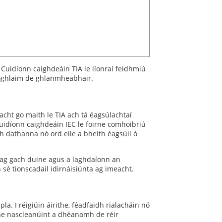
 Cuidíonn caighdeáin TIA le líonraí feidhmiú
fhoghlaim de ghlanmheabhair.
ht go maith le TIA ach tá éagsúlachtaí
Cuidíonn caighdeáin IEC le foirne comhoibriú
h dathanna nó ord eile a bheith éagsúil ó
 ag gach duine agus a laghdaíonn an
sé tionscadail idirnáisiúnta ag imeacht.
a. I réigiúin áirithe, féadfaidh rialacháin nó
rne nascleanúint a dhéanamh de réir