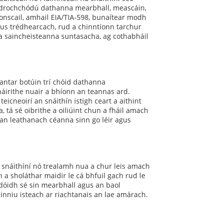
le drochchódú dathanna mearbhall, meascáin,
onscail, amhail EIA/TIA-598, bunaítear modh
us trédhearcach, rud a chinntíonn tarchur
ina saincheisteanna suntasacha, ag cothabháil
éantar botúin trí chóid dathanna
háirithe nuair a bhíonn an teannas ard.
icneoirí an snáithín istigh ceart a aithint
, tá sé oibrithe a oiliúint chun a fháil amach
r an leathanach céanna sinn go léir agus
d snáithíní nó trealamh nua a chur leis amach
 a sholáthar maidir le cá bhfuil gach rud le
adóidh sé sin mearbhall agus an baol
inniu isteach ar riachtanais an lae amárach.