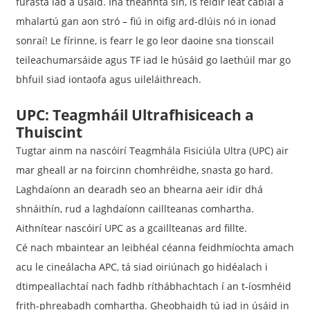
furasta iad a úsáid. Ina theannta sin, is féidir leat cáblaí a
mhalartú gan aon stró – fiú in oifig ard-dlúis nó in ionad
sonraí! Le fírinne, is fearr le go leor daoine sna tionscail
teileachumarsáide agus TF iad le húsáid go laethúil mar go
bhfuil siad iontaofa agus uileláithreach.
UPC: Teagmháil Ultrafhisiceach a
Thuiscint
Tugtar ainm na nascóirí Teagmhála Fisiciúla Ultra (UPC) air
mar gheall ar na foircinn chomhréidhe, snasta go hard.
Laghdaíonn an dearadh seo an bhearna aeir idir dhá
shnáithín, rud a laghdaíonn caillteanas comhartha.
Aithnítear nascóirí UPC as a gcaillteanas ard fillte.
Cé nach mbaintear an leibhéal céanna feidhmíochta amach
acu le cineálacha APC, tá siad oiriúnach go hidéalach i
dtimpeallachtaí nach fadhb ríthábhachtach í an t-íosmhéid
frith-phreabadh comhartha. Gheobhaidh tú iad in úsáid in