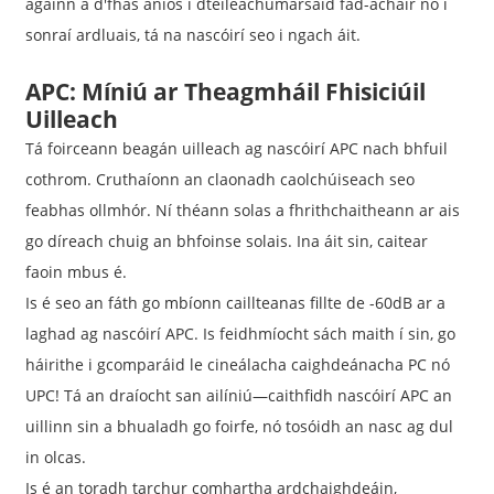
againn a d'fhás aníos i dteileachumarsáid fad-achair nó i
sonraí ardluais, tá na nascóirí seo i ngach áit.
APC: Míniú ar Theagmháil Fhisiciúil
Uilleach
Tá foirceann beagán uilleach ag nascóirí APC nach bhfuil
cothrom. Cruthaíonn an claonadh caolchúiseach seo
feabhas ollmhór. Ní théann solas a fhrithchaitheann ar ais
go díreach chuig an bhfoinse solais. Ina áit sin, caitear
faoin mbus é.
Is é seo an fáth go mbíonn caillteanas fillte de -60dB ar a
laghad ag nascóirí APC. Is feidhmíocht sách maith í sin, go
háirithe i gcomparáid le cineálacha caighdeánacha PC nó
UPC! Tá an draíocht san ailíniú—caithfidh nascóirí APC an
uillinn sin a bhualadh go foirfe, nó tosóidh an nasc ag dul
in olcas.
Is é an toradh tarchur comhartha ardchaighdeáin,