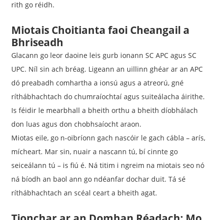
rith go réidh.
Miotais Choitianta faoi Cheangail a
Bhriseadh
Glacann go leor daoine leis gurb ionann SC APC agus SC
UPC. Níl sin ach bréag. Ligeann an uillinn ghéar ar an APC
dó preabadh comhartha a ionsú agus a atreorú, gné
ríthábhachtach do chumraíochtaí agus suiteálacha áirithe.
Is féidir le mearbhall a bheith orthu a bheith díobhálach
don luas agus don chobhsaíocht araon.
Miotas eile, go n-oibríonn gach nascóir le gach cábla – arís,
mícheart. Mar sin, nuair a nascann tú, bí cinnte go
seiceálann tú – is fiú é. Ná titim i ngreim na miotais seo nó
ná bíodh an baol ann go ndéanfar dochar duit. Tá sé
ríthábhachtach an scéal ceart a bheith agat.
Tionchar ar an Domhan Réadach: Mo