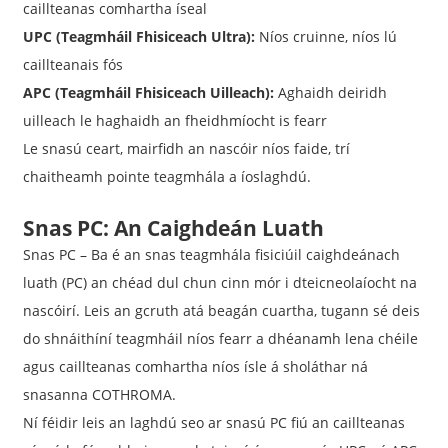
caillteanas comhartha íseal
UPC (Teagmháil Fhisiceach Ultra):
Níos cruinne, níos lú
caillteanais fós
APC (Teagmháil Fhisiceach Uilleach):
Aghaidh deiridh
uilleach le haghaidh an fheidhmíocht is fearr
Le snasú ceart, mairfidh an nascóir níos faide, trí
chaitheamh pointe teagmhála a íoslaghdú.
Snas PC: An Caighdeán Luath
Snas PC – Ba é an snas teagmhála fisiciúil caighdeánach
luath (PC) an chéad dul chun cinn mór i dteicneolaíocht na
nascóirí. Leis an gcruth atá beagán cuartha, tugann sé deis
do shnáithíní teagmháil níos fearr a dhéanamh lena chéile
agus caillteanas comhartha níos ísle á sholáthar ná
snasanna COTHROMA.
Ní féidir leis an laghdú seo ar snasú PC fiú an caillteanas