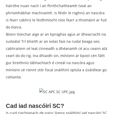
háirithe nuair nach í an fhrithchaitheamh íseal an
phríomhábhar machnaimh. Is féidir le roghnú an nascóra
is fearr cabhrú le feidhmíocht níos fearr a thiomáint ar fud
do líonra.
Bíonn tionchar aige ar an bpraghas agus ar dheacracht na
suiteála! Trí bheith ar an eolas faoi na rudaí beaga seo,
cabhraíonn sé leat cinneadh a dhéanamh cé acu ceann atá
ceart do do rig. Ina dhiaidh sin, míníonn ár bpost cén fáth
gur breithniú tábhachtach é cineál na nascóra agus
míníonn sé roinnt stór focal snáithíní optúla a úsáidtear go
a
coitianta.
Cad iad nascóirí SC?
Is cuid riachtanach de naisc líonra snáithíní iad nascóirí SC,