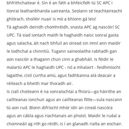
bhfrithchaitear é. Sin é an fáth a bhfeicfidh tú SC APC i
líonraí leathanbhanda uaireanta. Seolann sé teachtaireacht
ghlórach, shoiléir nuair is mó a bhíonn gá leis!
Tá aghaidh deiridh chomhréidh, snasta APC ag nascóirí SC
UPC. Tá siad iontach maith le haghaidh naisc sonraí gasta
agus salacha, áit nach bhfuil an oiread sin imní ann maidir
le todhchaí a chinntiú. Tugann saineolaithe rabhadh gan
aon nascóir a thagann chun cinn a ghabháil. Is féidir le
malartú APC le haghaidh UPC - nó a mhalairt - feidhmíocht
lagaithe, cistí curtha amú, agus fadhbanna atá deacair a
réiteach a bheith mar thoradh air.
Is ciall choiteann é na sonraíochtaí a fhíorú—go háirithe an
caillteanas ionchuir agus an caillteanas fillte—sula nascann
tú aon rud. Bíonn difríocht mhór idir an cineál nascóra
agus an cábla agus riachtanais an phoist. Maidir le rudaí a
choinneáil ag rith go réidh, is í an glanadh rialta an eochair.