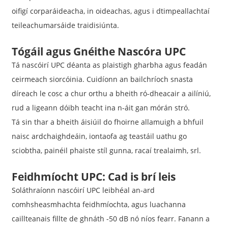
oifigí corparáideacha, in oideachas, agus i dtimpeallachtaí
teileachumarsáide traidisiúnta.
Tógáil agus Gnéithe Nascóra UPC
Tá nascóirí UPC déanta as plaistigh gharbha agus feadán
ceirmeach siorcóinia. Cuidíonn an bailchríoch snasta
díreach le cosc ​​a chur orthu a bheith ró-dheacair a ailíniú,
rud a ligeann dóibh teacht ina n-áit gan mórán stró.
Tá sin thar a bheith áisiúil do fhoirne allamuigh a bhfuil
naisc ardchaighdeáin, iontaofa ag teastáil uathu go
sciobtha, painéil phaiste stíl gunna, racaí trealaimh, srl.
Feidhmíocht UPC: Cad is brí leis
Soláthraíonn nascóirí UPC leibhéal an-ard
comhsheasmhachta feidhmíochta, agus luachanna
caillteanais fillte de ghnáth -50 dB nó níos fearr. Fanann a