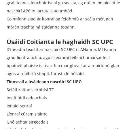
gcaillteanas ionchuir íseal go seasta, ag dul in iomaíocht le
nascóirí APC in iarratais aonmhód.
Coinníonn siad ár líonraí ag feidhmiú ar scála mór, gan
mórán tráchta ná stadanna tobann.
Úsáidí Coitianta le haghaidh SC UPC
D’fhéadfá teacht ar nascóirí SC UPC i LANanna, MTEanna
grád fiontraíochta, agus seomraí teileachumarsáide. I
bpainéil phaiste is fearr leo mar gheall ar a n-oiriúnú glan
agus a n-oibriú simplí, furasta le húsáid.
Tionscail a úsáideann nascóirí SC UPC:
Soláthraithe seirbhísí TF
Institiúidí oideachais
Ionaid sonraí
Líonraí cúram sláinte
Gnólachtaí airgeadais