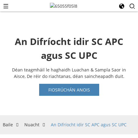
An Difríocht idir SC APC
agus SC UPC
Déan teagmháil le haghaidh Luachan & Sampla Saor in
Aisce, De réir do riachtanas, déan saincheapadh duit.
FIOSRÚCHÁN ANOIS
Baile
Nuacht
An Difríocht idir SC APC agus SC UPC