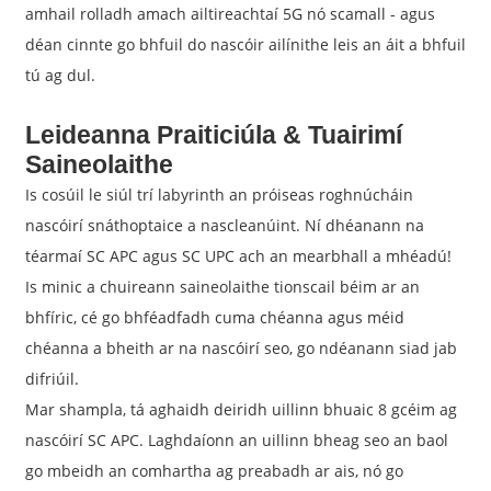
amhail rolladh amach ailtireachtaí 5G nó scamall - agus
déan cinnte go bhfuil do nascóir ailínithe leis an áit a bhfuil
tú ag dul.
Leideanna Praiticiúla & Tuairimí
Saineolaithe
Is cosúil le siúl trí labyrinth an próiseas roghnúcháin
nascóirí snáthoptaice a nascleanúint. Ní dhéanann na
téarmaí SC APC agus SC UPC ach an mearbhall a mhéadú!
Is minic a chuireann saineolaithe tionscail béim ar an
bhfíric, cé go bhféadfadh cuma chéanna agus méid
chéanna a bheith ar na nascóirí seo, go ndéanann siad jab
difriúil.
Mar shampla, tá aghaidh deiridh uillinn bhuaic 8 gcéim ag
nascóirí SC APC. Laghdaíonn an uillinn bheag seo an baol
go mbeidh an comhartha ag preabadh ar ais, nó go