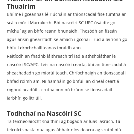
Thuairim
Bhí mé i gceannas léiriúcháin ar thionscadal físe tumtha ar
scála mór i Marrakech. Bhí nascóirí SC UPC úsáidte go
míchuí ag an bhfoireann bhunaidh. Thosódh an físeán
agus ansin ghearrfadh sé amach i gcónaí - rud a léiríonn go
bhfuil drochchaillteanas toraidh ann.
Réitíodh an fhadhb láithreach trí iad a athsholáthar le
nascóirí SC/APC. Leis na nascóirí cearta, bhí an tionscadal á
sheachadadh go míorúilteach. Chríochnaigh an tionscadal i
bhfad roimh am. Ní hamháin go bhfuil an cineál ceart á
roghnú acadúil - cruthaíonn nó brúnn sé tionscadail
iarbhír, go litriúil.
Todhchaí na Nascóirí SC
Tá teicneolaíocht snáithíní ag bogadh ar luas lasrach. Tá
teicnící snasta nua agus ábhair níos deacra ag sruthlíniú