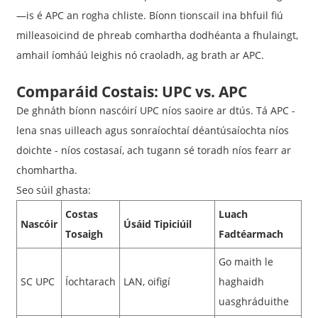
—is é APC an rogha chliste. Bíonn tionscail ina bhfuil fiú
milleasoicind de phreab comhartha dodhéanta a fhulaingt,
amhail íomháú leighis nó craoladh, ag brath ar APC.
Comparáid Costais: UPC vs. APC
De ghnáth bíonn nascóirí UPC níos saoire ar dtús. Tá APC -
lena snas uilleach agus sonraíochtaí déantúsaíochta níos
doichte - níos costasaí, ach tugann sé toradh níos fearr ar
chomhartha.
Seo súil ghasta:
Costas
Luach
Nascóir
Úsáid Tipiciúil
Tosaigh
Fadtéarmach
Go maith le
SC UPC
Íochtarach
LAN, oifigí
haghaidh
uasghráduithe