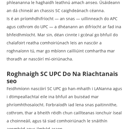
phleananna le haghaidh leathnú amach anseo. Úsáideann
an dá chineál an chassis SC caighdeánach céanna.
Is é an príomhdhifríocht — an snas — uillinneach do APC
agus cothrom do UPC — a dhéanann an difríocht ar fad ina
bhfeidhmíocht. Mar sin, déan cinnte i gcónaí go bhfuil do
chalafoirt reatha comhoiriúnach leis an nascóir a
roghnaíonn tú, mar go mbíonn cailliúint comhartha mar
thoradh ar nascóirí mí-oiriúnacha.
Roghnaigh SC UPC Do Na Riachtanais
seo
Feidhmíonn nascóirí SC UPC go han-mhaith i LANanna agus
i dtimpeallachtaí eile ina bhfuil an buiséad mar
phríomhthosaíocht. Forbraíodh iad lena snas paitinnithe,
cothrom, thar a bheith réidh chun caillteanas ionchuir íseal
a choinneáil, agus tá siad comhoiriúnach le snáithín
aonmhód agus ilmhód araon.