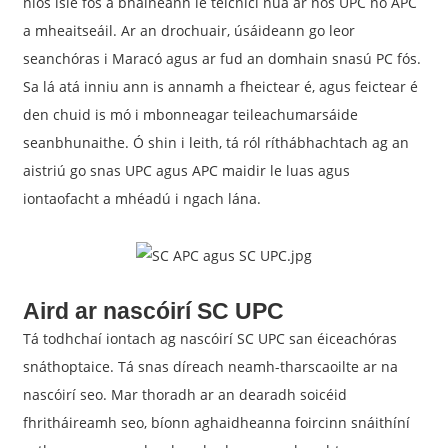
níos ísle fós a bhaineann le teicnící nua ar nós UPC nó APC
a mheaitseáil. Ar an drochuair, úsáideann go leor
seanchóras i Maracó agus ar fud an domhain snasú PC fós.
Sa lá atá inniu ann is annamh a fheictear é, agus feictear é
den chuid is mó i mbonneagar teileachumarsáide
seanbhunaithe. Ó shin i leith, tá ról ríthábhachtach ag an
aistriú go snas UPC agus APC maidir le luas agus
iontaofacht a mhéadú i ngach lána.
Aird ar nascóirí SC UPC
Tá todhchaí iontach ag nascóirí SC UPC san éiceachóras
snáthoptaice. Tá snas díreach neamh-tharscaoilte ar na
nascóirí seo. Mar thoradh ar an dearadh soicéid
fhritháireamh seo, bíonn aghaidheanna foircinn snáithíní