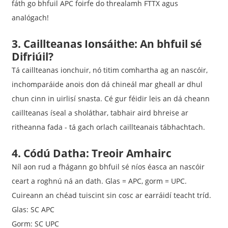
fáth go bhfuil APC foirfe do threalamh FTTX agus
analógach!
3. Caillteanas Ionsáithe: An bhfuil sé
Difriúil?
Tá caillteanas ionchuir, nó titim comhartha ag an nascóir,
inchomparáide anois don dá chineál mar gheall ar dhul
chun cinn in uirlisí snasta. Cé gur féidir leis an dá cheann
caillteanas íseal a sholáthar, tabhair aird bhreise ar
ritheanna fada - tá gach orlach caillteanais tábhachtach.
4. Códú Datha: Treoir Amhairc
Níl aon rud a fhágann go bhfuil sé níos éasca an nascóir
ceart a roghnú ná an dath. Glas = APC, gorm = UPC.
Cuireann an chéad tuiscint sin cosc ​​ar earráidí teacht tríd.
Glas: SC APC
Gorm: SC UPC