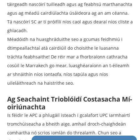
táirgeadh nascóirí tuilleadh agus ag feabhsú marthanachta
agus ag méadú cairdiúlachta úsáideora ag an am céanna.
Tá nascóirí SC ar tí próifílí níos caol agus dearaí níos cliste a
ghlacadh.
Méadóidh na huasghráduithe seo a gcumas feidhmiú i
dtimpeallachtaí atá cairdiúil do choisithe le luasanna
tráchta feabhsaithe! De réir mar a fhorbraíonn cathracha
cosúil le Marrakech go mear, luasghéaraíonn an t-éileamh
ar shnáithín níos iontaofa, níos tapúla agus níos
uileláithreach na haistrithe seo.
Ag Seachaint Trioblóidí Costasacha Mí-
oiriúnachta
Is féidir le APC a phlugáil isteach i gcalafort UPC iarmhairtí
tromchúiseacha a bheith aige, amhail droch-chaighdeán
comhartha nó scrios iomlán do threalamh. Chun seo a