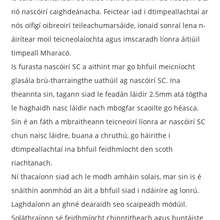
nó nascóirí caighdeánacha. Feictear iad i dtimpeallachtaí ar
nós oifigí oibreoirí teileachumarsáide, ionaid sonraí lena n-
áirítear moil teicneolaíochta agus imscaradh líonra áitiúil
timpeall Mharacó.
Is furasta nascóirí SC a aithint mar go bhfuil meicníocht
glasála brú-tharraingthe uathúil ag nascóirí SC. Ina
theannta sin, tagann siad le feadán láidir 2.5mm atá tógtha
le haghaidh nasc láidir nach mbogfar scaoilte go héasca.
Sin é an fáth a mbraitheann teicneoirí líonra ar nascóirí SC
chun naisc láidre, buana a chruthú, go háirithe i
dtimpeallachtaí ina bhfuil feidhmíocht den scoth
riachtanach.
Ní thacaíonn siad ach le modh amháin solais, mar sin is é
snáithín aonmhód an áit a bhfuil siad i ndáiríre ag lonrú.
Laghdaíonn an ghné dearaidh seo scaipeadh módúil.
Soláthraíonn sé feidhmíocht chinntitheach agus buntáiste