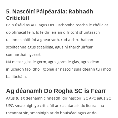
5. Nascóirí Páipéarála: Rabhadh
Criticiúil
Bain úsáid as APC agus UPC urchomhaireacha le chéile ar
do phriacal féin. Is féidir leis an difríocht shuntasach
uillinne snáithíní a ghearradh, rud a chruthaíonn
scoilteanna agus sceallóga, agus ní tharchuirfear
comharthaí i gceart.
Ná measc glas le gorm, agus gorm le glas, agus déan
iniúchadh faoi dhó i gcónaí ar nascóir sula dtéann tú i mód
bailiúcháin.
Ag déanamh
Do Rogha SC is Fearr
Agus tú ag déanamh cinneadh idir nascóirí SC APC agus SC
UPC, smaoinigh go criticiúil ar riachtanais do líonra. Ina
theannta sin, smaoinigh ar do bhuiséad agus ar do