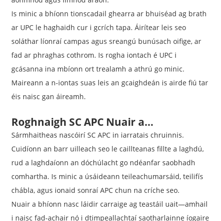
Is minic a bhíonn tionscadail ghearra ar bhuiséad ag brath
ar UPC le haghaidh cur i gcrích tapa. Áirítear leis seo
soláthar líonraí campas agus sreangú bunúsach oifige, ar
fad ar phraghas cothrom. Is rogha iontach é UPC i
gcásanna ina mbíonn ort trealamh a athrú go minic.
Maireann a n-iontas suas leis an gcaighdeán is airde fiú tar
éis naisc gan áireamh.
Roghnaigh SC APC Nuair a...
Sármhaitheas nascóirí SC APC in iarratais chruinnis.
Cuidíonn an barr uilleach seo le caillteanas fillte a laghdú,
rud a laghdaíonn an dóchúlacht go ndéanfar saobhadh
comhartha. Is minic a úsáideann teileachumarsáid, teilifís
chábla, agus ionaid sonraí APC chun na críche seo.
Nuair a bhíonn nasc láidir carraige ag teastáil uait—amhail
i naisc fad-achair nó i dtimpeallachtaí saotharlainne íogaire