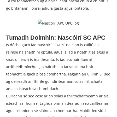
Tá ról tábhachtach ag a naisc leanúnacha chun a chinntiú
go bhfanann líonraí áitiúla gasta agus iontaofa.
Tumadh Doimhin: Nascóirí SC APC
Is dócha gurb iad nascóirí SC/APC na cinn is cáiliúla i
réimse na snáithíní optúla, agus is iad a ndath glas agus a
snas uilleach is inaitheanta. Is iad eochair líonraí
ardfheidhmíochta, go háirithe in iarratais ina bhfuil
tábhacht le gach píosa comhartha. Fágann an uillinn 8° seo
ag deireadh an fhirile go ndírítear aon solas frithchaite
amach isteach sa chumhdach.
Cuireann sé seo cosc ​​ar an solas a fhrithchaitheamh ar ais
isteach sa fhoinse. Laghdaíonn an dearadh seo caillteanas
agus coinníonn sé sláine an chomhartha. Maidir leo siúd