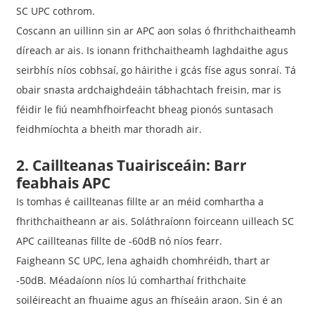
SC UPC cothrom.
Coscann an uillinn sin ar APC aon solas ó fhrithchaitheamh
díreach ar ais. Is ionann frithchaitheamh laghdaithe agus
seirbhís níos cobhsaí, go háirithe i gcás físe agus sonraí. Tá
obair snasta ardchaighdeáin tábhachtach freisin, mar is
féidir le fiú neamhfhoirfeacht bheag pionós suntasach
feidhmíochta a bheith mar thoradh air.
2. Caillteanas Tuairisceáin: Barr
feabhais APC
Is tomhas é caillteanas fillte ar an méid comhartha a
fhrithchaitheann ar ais. Soláthraíonn foirceann uilleach SC
APC caillteanas fillte de -60dB nó níos fearr.
Faigheann SC UPC, lena aghaidh chomhréidh, thart ar
-50dB. Méadaíonn níos lú comharthaí frithchaite
soiléireacht an fhuaime agus an fhíseáin araon. Sin é an