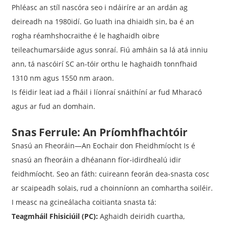
Phléasc an stíl nascóra seo i ndáiríre ar an ardán ag
deireadh na 1980idí. Go luath ina dhiaidh sin, ba é an
rogha réamhshocraithe é le haghaidh oibre
teileachumarsáide agus sonraí. Fiú amháin sa lá atá inniu
ann, tá nascóirí SC an-tóir orthu le haghaidh tonnfhaid
1310 nm agus 1550 nm araon.
Is féidir leat iad a fháil i líonraí snáithíní ar fud Mharacó
agus ar fud an domhain.
Snas Ferrule: An Príomhfhachtóir
Snasú an Fheoráin—An Eochair don Fheidhmíocht Is é
snasú an fheoráin a dhéanann fíor-idirdhealú idir
feidhmíocht. Seo an fáth: cuireann feorán dea-snasta cosc ​​
ar scaipeadh solais, rud a choinníonn an comhartha soiléir.
I measc na gcineálacha coitianta snasta tá:
Teagmháil Fhisiciúil (PC):
Aghaidh deiridh cuartha,