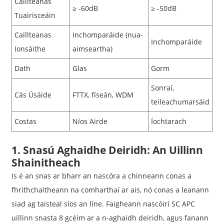
Caillteanas
≥ -60dB
≥ -50dB
Tuairisceáin
Caillteanas
Inchomparáide (nua-
Inchomparáide
Ionsáithe
aimseartha)
Dath
Glas
Gorm
Sonraí,
Cás Úsáide
FTTX, físeán, WDM
teileachumarsáid
Costas
Níos Airde
Íochtarach
1. Snasú Aghaidhe Deiridh: An Uillinn
Shainitheach
Is é an snas ar bharr an nascóra a chinneann conas a
fhrithchaitheann na comharthaí ar ais, nó conas a leanann
siad ag taisteal síos an líne. Faigheann nascóirí SC APC
uillinn snasta 8 gcéim ar a n-aghaidh deiridh, agus fanann