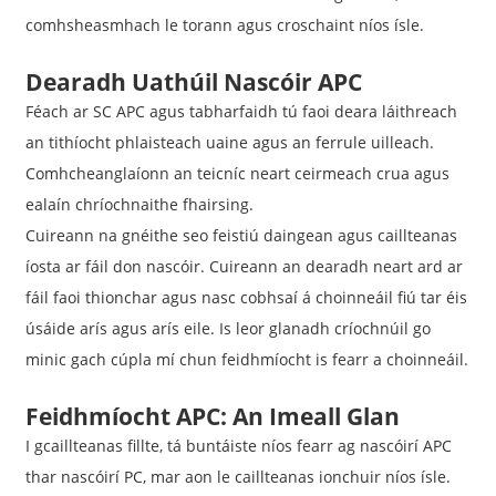
comhsheasmhach le torann agus croschaint níos ísle.
Dearadh Uathúil Nascóir APC
Féach ar SC APC agus tabharfaidh tú faoi deara láithreach
an tithíocht phlaisteach uaine agus an ferrule uilleach.
Comhcheanglaíonn an teicníc neart ceirmeach crua agus
ealaín chríochnaithe fhairsing.
Cuireann na gnéithe seo feistiú daingean agus caillteanas
íosta ar fáil don nascóir. Cuireann an dearadh neart ard ar
fáil faoi thionchar agus nasc cobhsaí á choinneáil fiú tar éis
úsáide arís agus arís eile. Is leor glanadh críochnúil go
minic gach cúpla mí chun feidhmíocht is fearr a choinneáil.
Feidhmíocht APC: An Imeall Glan
I gcaillteanas fillte, tá buntáiste níos fearr ag nascóirí APC
thar nascóirí PC, mar aon le caillteanas ionchuir níos ísle.