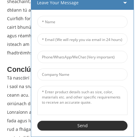
sheachaint, déan seiceáil eile ar lipéid na nascóirí sula
Leave Your Message
dtéann tú ar aghaidh.
Cuirfidh formhór na dteicneoirí lipéid ar cháblaí agus beidh
cairt bhunúsach acu. Sábhálfaidh roinnt oiliúna cúramach
agus réamhphleanála sula ndéantar an cábla a phlugáil
isteach am luachmhar agus airgead an cháiníocóra san
fhadtréimhse.
Conclúid
Tá nascóirí SC APC agus SC UPC araon thar a bheith lonrach
i saol na snáithíní, ach tá ról ar leith le himirt ag gach
ceann acu. Coinníonn SC UPC caillteanas íseal, atá
oiriúnach do naisc ghearra agus ritheann sé laistigh.
Lonraíonn an SC APC go háirithe in iarratais le faid chábla
fada agus luasanna arda. Laghdaíonn sé preab comhartha
Send
rud a fhágann go bhfuil sé oiriúnach do thimpeallachtaí