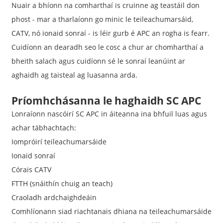
Nuair a bhíonn na comharthaí is cruinne ag teastáil don
phost - mar a tharlaíonn go minic le teileachumarsáid,
CATV, nó ionaid sonraí - is léir gurb é APC an rogha is fearr.
Cuidíonn an dearadh seo le cosc ​​a chur ar chomharthaí a
bheith salach agus cuidíonn sé le sonraí leanúint ar
aghaidh ag taisteal ag luasanna arda.
Príomhchásanna le haghaidh SC APC
Lonraíonn nascóirí SC APC in áiteanna ina bhfuil luas agus
achar tábhachtach:
Iompróirí teileachumarsáide
Ionaid sonraí
Córais CATV
FTTH (snáithín chuig an teach)
Craoladh ardchaighdeáin
Comhlíonann siad riachtanais dhiana na teileachumarsáide