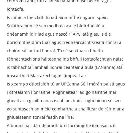
cothroma ann, rud a sheachadann nasc beacht agus
iontaofa.
Is minic a fheicfidh tú iad ainmnithe i ngorm spéir.
Soláthraíonn sé seo modh éasca le hidirdhealú a
dhéanamh idir iad agus nascóirí APC, atá glas. Is é a
bpríomhfheidhm luas agus trédhearcacht sreafa sonraí a
choinneáil ar fud líonraí. Tá sé seo thar a bheith
tábhachtach sna háiteanna ina bhfuil iontaofacht an naisc
is tábhachtaí, amhail líonraí ceantair áitiúla (LANanna) atá
imscartha i Marrakech agus timpeall air.
Is gearr go dtiocfaidh tú ar UPCanna SC i mórán paistí agus
i dtrealamh líonraithe. Roghnaítear iad go háirithe mar
gheall ar a gcaillteanas íseal ionchuir. Laghdaíonn sé seo
go suntasach an méid comhartha a chailltear de réir mar a
ghluaiseann sonraí feadh na líne.
A bhuíochas dá ndearadh brú-tarraingthe iomasach, is