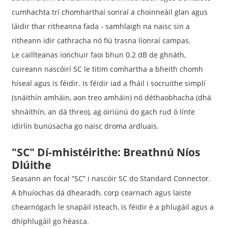
cumhachta trí chomharthaí sonraí a choinneáil glan agus
láidir thar ritheanna fada - samhlaigh na naisc sin a
ritheann idir cathracha nó fiú trasna líonraí campas.
Le caillteanas ionchuir faoi bhun 0.2 dB de ghnáth,
cuireann nascóirí SC le titim comhartha a bheith chomh
híseal agus is féidir. Is féidir iad a fháil i socruithe simplí
(snáithín amháin, aon treo amháin) nó déthaobhacha (dhá
shnáithín, an dá threo), ag oiriúnú do gach rud ó línte
idirlín bunúsacha go naisc droma ardluais.
"SC" Dí-mhistéirithe: Breathnú Níos
Dlúithe
Seasann an focal “SC” i nascóir SC do Standard Connector.
A bhuíochas dá dhearadh, corp cearnach agus laiste
chearnógach le snapáil isteach, is féidir é a phlugáil agus a
dhíphlugáil go héasca.