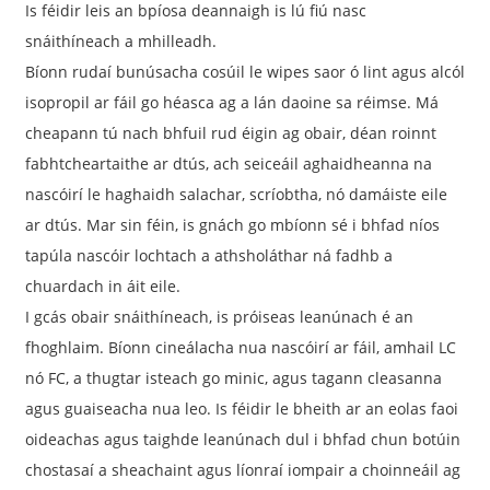
Is féidir leis an bpíosa deannaigh is lú fiú nasc
snáithíneach a mhilleadh.
Bíonn rudaí bunúsacha cosúil le wipes saor ó lint agus alcól
isopropil ar fáil go héasca ag a lán daoine sa réimse. Má
cheapann tú nach bhfuil rud éigin ag obair, déan roinnt
fabhtcheartaithe ar dtús, ach seiceáil aghaidheanna na
nascóirí le haghaidh salachar, scríobtha, nó damáiste eile
ar dtús. Mar sin féin, is gnách go mbíonn sé i bhfad níos
tapúla nascóir lochtach a athsholáthar ná fadhb a
chuardach in áit eile.
I gcás obair snáithíneach, is próiseas leanúnach é an
fhoghlaim. Bíonn cineálacha nua nascóirí ar fáil, amhail LC
nó FC, a thugtar isteach go minic, agus tagann cleasanna
agus guaiseacha nua leo. Is féidir le bheith ar an eolas faoi
oideachas agus taighde leanúnach dul i bhfad chun botúin
chostasaí a sheachaint agus líonraí iompair a choinneáil ag