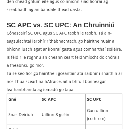
den chéad ghlúin eile agus coinníonn siad líonraí ag
sreabhadh ag an bandaleithead uasta.
SC APC vs. SC UPC: An Chruinniú
Cónascairí SC UPC agus SC APC taobh le taobh. Tá a n-
éagsúlachtaí iarbhír ríthábhachtach, go háirithe nuair a
bhíonn luach agat ar líonraí gasta agus comharthaí soiléire.
Is féidir le roghnú an cheann ceart feidhmíocht do chórais
a fheabhsú go mór.
Tá sé seo fíor go háirithe i gceantair atá saibhir i snáithín ar
nós Thuaisceart na hAfraice, áit a bhfuil bonneagar
leathanbhanda ag iomadú go tapa!
Gné
SC APC
SC UPC
Gan uillinn
Snas Deiridh
Uillinn 8 gcéim
(cothrom)