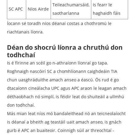
Teileachumarsáid,
Is fearr le
SC APC
Níos Airde
saotharlanna
haghaidh fáis
Íocann sé toradh níos déanaí costas a chothromú le
riachtanais líonra.
Déan do shocrú líonra a chruthú don
todhchaí
Is é fírinne an scéil go n-athraíonn líonraí go tapa.
Roghnaigh nascóirí SC a chomhlíonann caighdeáin TIA
chun uasghráduithe amach anseo a éascú. Ós rud é go
dtacaíonn cineálacha UPC agus APC araon le leagan amach
déthaobhach nó simplí, is féidir leat do shuiteáil a ullmhú
don todhchaí.
Más mian leat níos mó bandaleithead nó an teicneolaíocht
is déanaí a bheith ag teastáil uait amach anseo, is gnách
gurb é APC an buaiteoir. Coinnigh súil ar threochtaí -