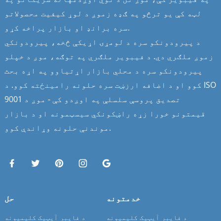
لټه کې یو ترڅو په ګډه زموږ د لوړ کیفیت محصولاتو
سره برانډ او بازار پراخه کړو.
د پیرودونکو سره د لومړۍ اړیکې څخه، پیرودونکي
زموږ ملګري دي. د فیبویر ملګري په توګه، موږ د خپلو
پیرودونکو سره د محلي بازار اړتیاوو په اړه بحث
کوو او د اضافه ارزښت سره حلونه رامینځته کوو. د ISO
9001 تصدیق پروسې سلسلې په اوږدو کې - موږ د
قیمتونو خورا زړه راښکونکي سیسټمونه او د بازار
موندنې حلونه وړاندې کوو.
خدمتونه
حل
د فایبر آپټیک کلیمپونه
د فایبر آپټیک کلیمپونه