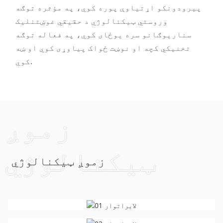
پیرودونکو اړتیاوې پوره کوي، په مؤثره توګه
وروستي ټیکنالوژي د حقیقي غوښتنلیک
سناریوګانو سره یوځای کوي، په فعاله توګه
تخنیکي کچه او نوښت ځواک پیاوړی کوي او ښه
کوي.
زموږ
a
ټیکنالوژي
زموږ ټیکنالوژي