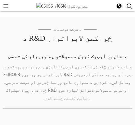
د شرکت توضیحات
د R&D ځواکمن لابراتوار
د فایبر آپټیک کیبل محصولاتو په جوړولو کې تخصص
د لسو کلونو څخه زیات تمرین او ټیکنالوژۍ راټولولو وروسته، د
FEIBOER لابراتوار یو پیاوړی R&D ټیم او بډایه مسلکي ازموینې
وسایل لري، کوم چې د متوازن جامع وړتیا څیړنې او نوښت تجربوي
ځای دی، چې د خپلواک R&D او نویو محصولاتو ډیزاین لپاره قوي
اساسي تضمین چمتو کوي.