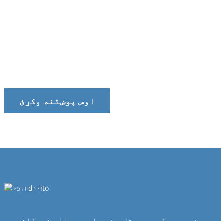
نن زموږ له ټیم سره خبرې وکړئ
موږ په وخت، باوري او ګټورو خدماتو وړاندې کولو ویاړو.
اوس پوښتنه وکړئ
په فیبویر کې، موږ تل د نوي اوږدمهاله شریکانو په