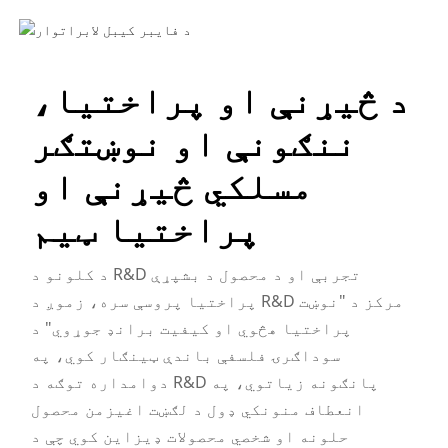
د څیړنې او پراختیا،
ننګونې او نوښتګر
مسلکي څیړنې او
پراختیا ټیم
د کلونو د R&D تجربې او د محصول د بشپړې
پراختیا پروسې سره، زموږ د R&D مرکز د "نوښت
پراختیا هڅوي او کیفیت برانډ جوړوي" د
سوداګرۍ فلسفې باندې ټینګار کوي، په
دوامداره توګه د R&D پانګونه زیاتوي، په
انعطاف منونکي ډول د لګښت اغیزمن محصول
حلونه او شخصي محصولات ډیزاین کوي ​​چې د