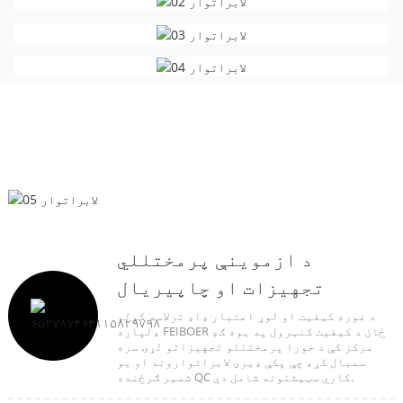
د ازموینې پرمختللي
تجهیزات او چاپیریال
د غوره کیفیت او لوړ اعتبار ډاډ ترلاسه کولو
لپاره، FEIBOER ځان د کیفیت کنټرول په یوه ګډ
مرکز کې د خورا پرمختللو تجهیزاتو لړۍ سره
سمبال کړ، چې پکې ډیری لابراتوارونه او یو
شمیر ګرځنده QC کاري سټیشنونه شامل دي.