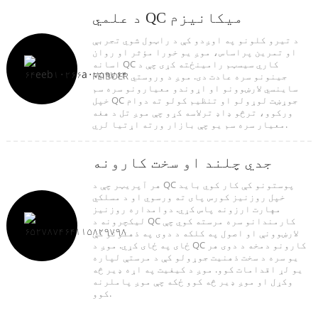
د علمي QC میکانیزم
د تیرو کلونو په اوږدو کې د راټول شوي تجربې
او تمرین پراساس، موږ یو خورا مؤثر او روان
اسانه QC کاري سیسټم رامینځته کړی چې د
FEIBOER جینونو سره عادت دی. موږ د وروستي
ساینسي لارښوونو او اړوندو معیارونو سره سم
خپل QC جوړښت لوړولو او تنظیم کولو ته دوام
ورکوو، ترڅو ډاډ ترلاسه کړو چې موږ تل د هغه
معیار سره سم یو چې بازار ورته اړتیا لري.
جدي چلند او سخت کارونه
هر آپریټر چې د QC پوستونو کې کار کوي باید
خپل روزنیز کورس پای ته ورسوي او د مسلکي
مهارت ارزونه پاس کړي. دوامداره روزنیز
لیکچرونه د QC کارمندانو سره مرسته کوي چې
لارښوونې او اصول په کلکه د دوی په ذهنونو کې
ځای په ځای کړي. موږ د QC کارونو دمخه د دوی هر
یو سره د سخت ذهنیت جوړولو کې د مرستې لپاره
یو لړ اقدامات کوو. موږ د کیفیت په اړه ډیر څه
وکړل او موږ ډیر څه کوو ځکه چې موږ پاملرنه
کوو.