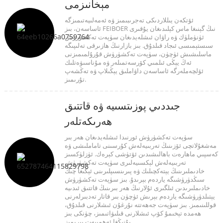
مېخانىزمى
ئۆتكەن يىللاردىكى تەجرىبىمىز ۋە ئەمەلىيەتىمىزگە
ئاساسەن، بىز FEIBOER نىڭ گېنىغا ماس كېلىدىغان يۇقىرى
ئۈنۈملۈك ۋە راۋان ئىشلەيدىغان سۈپەت تەكشۈرۈش
سىستېمىسى ئىجاد قىلدۇق. بىز بازارنىڭ ھازىرقى تەلىپىگە
ماسلىشىش ئۈچۈن، سۈپەت تەكشۈرۈش قۇرۇلمىمىزنى
ئەڭ يېڭى ئىلمىي كۆرسەتمىلەر ۋە مۇناسىۋەتلىك
ئۆلچەملەرگە ئاساسەن داۋاملىق يېڭىلاپ ۋە تەڭشەپ
تۇرىمىز.
جىددىي پوزىتسىيە ۋە قاتتىق
ھەرىكەتلەر
سۈپەت تەكشۈرۈش ئورنىدا ئىشلەيدىغان ھەر بىر
مەشغۇلاتچى ئۆزىنىڭ تەربىيەلەش كۇرسىنى تاماملىشى ۋە
كەسپىي ماھارەت باھالىشىدىن ئۆتۈشى كېرەك. ئۈزلۈكسىز
تەربىيەلەش لېكسىيەلىرى سۈپەت تەكشۈرۈش
خادىملىرىنىڭ يېتەكچىلىك ۋە پىرىنسىپلىرىنى ئېڭىغا چىڭ
سىڭدۈرۈشىگە ياردەم بېرىدۇ. بىز سۈپەت تەكشۈرۈش
خادىملىرىدىن ئىلگىرى ئۇلارنىڭ ھەر بىرىنىڭ قاتتىق ئىدىيە
يېتىلدۈرۈشىگە ياردەم بېرىش ئۈچۈن بىر قاتار تەدبىرلەرنى
قوللىنىمىز. بىز سۈپەت جەھەتتە نۇرغۇن ئىشلارنى قىلدۇق،
ھەمدە تېخىمۇ كۆپ ئىشلارنى قىلىۋاتىمىز، چۈنكى بىز
بۇنىڭغا ئەھمىيەت بېرىمىز.