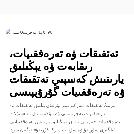
تەتقىقات ۋە تەرەققىيات،
رىقابەت ۋە يېڭىلىق
يارىتىش كەسپىي تەتقىقات
ۋە تەرەققىيات گۇرۇپپىسى
بىزنىڭ تەتقىقات مەركىزىمىز نۇرغۇن يىللىق تەتقىقات ۋە
تەرەققىيات تەجرىبىسى ۋە مۇكەممەل مەھسۇلات
تەرەققىيات جەريانى بىلەن «يېڭىلىق يارىتىش تەرەققىياتنى
ئىلگىرى سۈرىدۇ ۋە سۈپەت ماركا قۇرىدۇ» دېگەن سودا