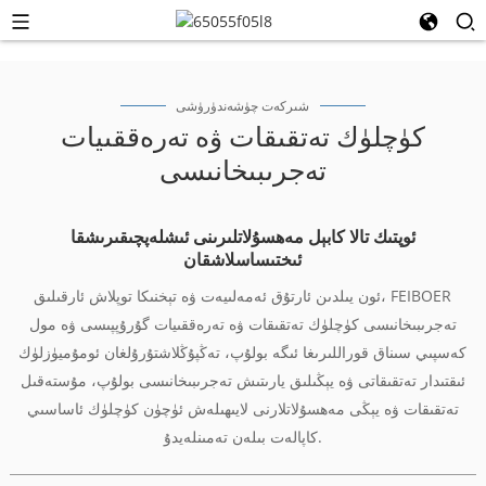
شىركەت چۈشەندۈرۈشى
كۈچلۈك تەتقىقات ۋە تەرەققىيات
تەجرىبىخانىسى
ئوپتىك تالا كابېل مەھسۇلاتلىرىنى ئىشلەپچىقىرىشقا
ئىختىساسلاشقان
ئون يىلدىن ئارتۇق ئەمەلىيەت ۋە تېخنىكا توپلاش ئارقىلىق، FEIBOER
تەجرىبىخانىسى كۈچلۈك تەتقىقات ۋە تەرەققىيات گۇرۇپپىسى ۋە مول
كەسپىي سىناق قوراللىرىغا ئىگە بولۇپ، تەڭپۇڭلاشتۇرۇلغان ئومۇميۈزلۈك
ئىقتىدار تەتقىقاتى ۋە يېڭىلىق يارىتىش تەجرىبىخانىسى بولۇپ، مۇستەقىل
تەتقىقات ۋە يېڭى مەھسۇلاتلارنى لايىھىلەش ئۈچۈن كۈچلۈك ئاساسىي
كاپالەت بىلەن تەمىنلەيدۇ.