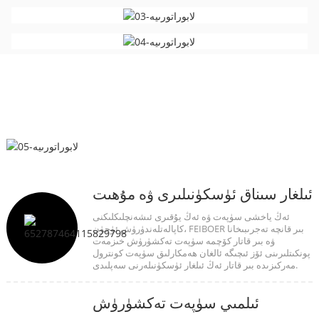
ئىلغار سىناق ئۈسكۈنىلىرى ۋە مۇھىت
ئەڭ ياخشى سۈپەت ۋە ئەڭ يۇقىرى ئىشەنچلىكلىكنى
كاپالەتلەندۈرۈش ئۈچۈن، FEIBOER بىر قانچە تەجرىبىخانا
ۋە بىر قاتار كۆچمە سۈپەت تەكشۈرۈش خىزمەت
پونكىتلىرىنى ئۆز ئىچىگە ئالغان ھەمكارلىق سۈپەت كونترول
مەركىزىدە بىر قاتار ئەڭ ئىلغار ئۈسكۈنىلەرنى سەپلىدى.
ئىلمىي سۈپەت تەكشۈرۈش