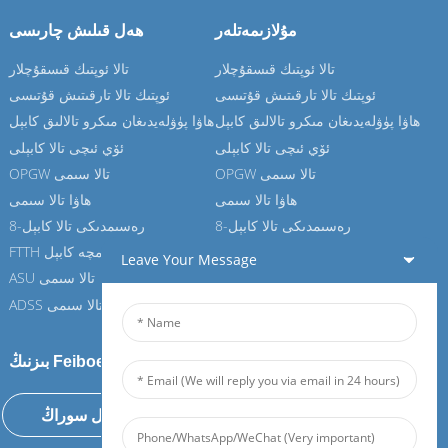
مۇلازىمەتلەر
ھەل قىلىش چارىسى
تالا ئوپتىك قىسقۇچلار
تالا ئوپتىك قىسقۇچلار
ئوپتىك تالا تارقىتىش قۇتىسى
ئوپتىك تالا تارقىتىش قۇتىسى
ھاۋا پۈۋلەيدىغان مىكرو تالالىق كابېل
ھاۋا پۈۋلەيدىغان مىكرو تالالىق كابېل
ئۆي ئىچى تالا كابېلى
ئۆي ئىچى تالا كابېلى
OPGW تالا سىمى
OPGW تالا سىمى
ھاۋا تالا سىمى
ھاۋا تالا سىمى
8-رەسىمدىكى تالا كابېل
8-رەسىمدىكى تالا كابېل
FTTH تامچە كابېل
FTTH تامچە كابېل
Leave Your Message
ASU تالا سىمى
ASU تالا سىمى
ADSS تالا سىمى
ADSS تالا سىمى
بىزنىڭ Feiboer غا قوشۇلۇڭ
ھازىر سوئال سوراڭ