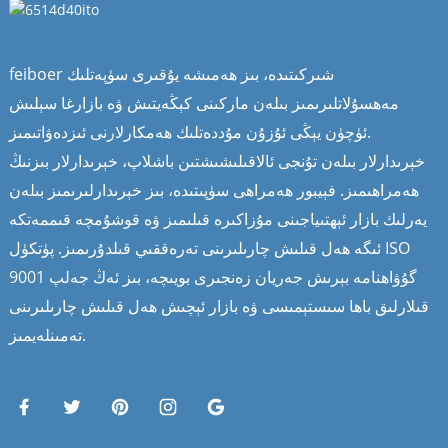
feiboer شىركىتىدە، بىز ھەمىشە يۇقىرى سۈپەتلىك
مەھسۇلاتلىرىمىز بىلەن ماركىنى كېڭەيتىش ۋە بازارغا سېلىش
ئۈچۈن يېڭى ئۇزۇن مۇددەتلىك ھەمكارلارنى ئىزدەۋاتىمىز.
خېرىدارلار بىلەن تۇنجى ئالاقىلىشىشتىن باشلاپ، خېرىدارلار بىزنىڭ
ھەمراھىمىز. فېيبور ھەمراھى سۈپىتىدە، بىز خېرىدارلىرىمىز بىلەن
يەرلىك بازار ئېھتىياجىنى مۇزاكىرە قىلىمىز ۋە قوشۇمچە قىممەتكە
ئىگە ھەل قىلىش چارىلىرىنى تەرەققىي قىلدۇرىمىز. پۈتكۈل ISO
9001 گۇۋاھنامە بېرىش جەريان زەنجىرى بويىچە، بىز ئەڭ جەلپ
قىلارلىق باھا سىستېمىسى ۋە بازار ئېچىش ھەل قىلىش چارىلىرىنى
تەمىنلەيمىز.