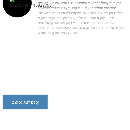
פּראָפעסיאָנעלע בקיאוּת אַסעסמענט. קאָנסטאַנטע טרענירונג
לעקציעס העלפֿן קוואַליטעט קאָנטראָל עמפּלוייז באַקומען
גיידליינז און פּרינציפּן פעסט איינגעוואָרצלט אין זייערע מחשבות.
מיר נעמען אַ סעריע מיטלען צו העלפֿן יעדן פון זיי בויען אַ
שטרענגע מיינדסעט איידער זיי טוען אונדזער קוואַליטעט
קאָנטראָל. מיר האָבן געטאָן אַ סך וועגן קוואַליטעט און מיר טוען
מער ווײַל מיר זאָרגן זיך טאַקע.
רעדט מיט אונדזער מאַנשאַפֿט הייַנט
מיר זענען שטאָלץ מיט צושטעלן צייטיקע, פאַרלאָזלעכע און נוצלעכע באַדינונגען
אָנפֿרעג איצט