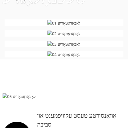
אַוואַנסירטע טעסט עקוויפּמענט און
סביבה