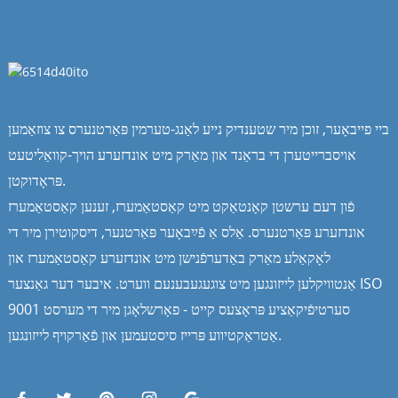
ביי פייבאָער, זוכן מיר שטענדיק נייע לאַנג-טערמין פּאַרטנערס צו צוזאַמען
אויסברייטערן די בראַנד און מאַרק מיט אונדזערע הויך-קוואַליטעט
פּראָדוקטן.
פֿון דעם ערשטן קאָנטאַקט מיט קאַסטאַמערז, זענען קאַסטאַמערז
אונדזערע פּאַרטנערס. אַלס אַ פֿײַבאָער פּאַרטנער, דיסקוטירן מיר די
לאָקאַלע מאַרק באַדערפֿנישן מיט אונדזערע קאַסטאַמערז און
אַנטוויקלען לייזונגען מיט צוגעגעבענעם ווערט. איבער דער גאַנצער ISO
9001 סערטיפֿיקאַציע פּראָצעס קייט - פאָרשלאָגן מיר די מערסט
אַטראַקטיווע פּרייז סיסטעמען און פֿאַרקויף לייזונגען.