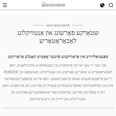
פירמע באַשרייַבונג
שטאַרקע פאָרשונג און אַנטוויקלונג
לאַבאָראַטאָריע
ספּעציאַליזירט אין פּראָדוקציע פֿײַבער אָפּטיש קאַבלע פּראָדוקטן
נאך מער ווי צען יאר פון פראקטיק און טעכנאלאגיע אקומולאציע, האט
FEIBOER לאבאראטאריע א שטארקע פארשונג און אנטוויקלונג מאנשאפט און
רייכע פראפעסיאנעלע טעסט אינסטרומענטן, וואס איז אן עקספערימענטאלער
ארט פון באלאנסירטע קאמפרעהענסיווע פעאיקייט פארשונג און אינוואציע, וואס
גיט א שטארקע באזישע גאראנטיע פאר אומאפהענגיקע פארשונג און
אנטוויקלונג און דיזיין פון נייע פראדוקטן.