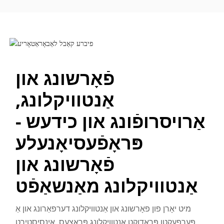
פֿאָרשונג און
אַנטוויקלונג,
אַרויסרופֿונג און כידעש -
פּראָפֿעסיאָנעלע
פֿאָרשונג און
אַנטוויקלונג מאַנשאַפֿט
מיט יאָרן פון פאָרשונג און אַנטוויקלונג דערפאַרונג און אַ
פּערפעקטן פּראָדוקט אַנטוויקלונג פּראָצעס, אינסיסטירט