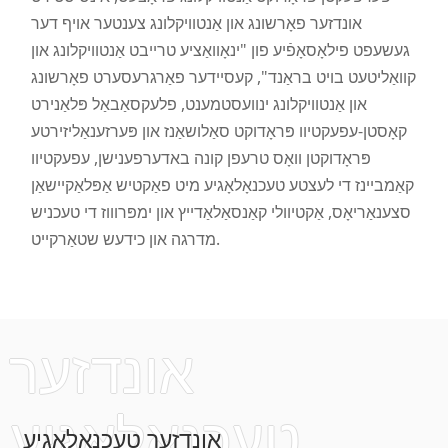
אונדזער פאָרשונג און אַנטוויקלונג צענטער אויף דער
געשעפט פילאָסאָפֿיע פון ​​"ינאָוואַציע טרייבט אַנטוויקלונג און
קוואַליטעט בויט בראַנד", קעסיידער פאַרגרעסערט פאָרשונג
און אַנטוויקלונג ינוועסטמענט, פלעקסאַבאַל פּלאַנירט
קאָסטן-עפעקטיוו פּראָדוקט סאַלושאַנז און פּערזענאַליזירטע
פּראָדוקטן וואָס טרעפן קונה באדערפענישן, עפעקטיוו
קאַמביינז די לעצטע טעכנאָלאָגיע מיט פאַקטיש אַפּלאַקיישאַן
סצענאַריאָס, אַקטיוולי קאַנסאַלאַדייץ און ימפּרוווז די טעכניש
מדרגה און כידעש שטאַרקייט.
a
אונדזער
טעכנאָלאָגיע
אונדזער טעכנאָלאָגיע