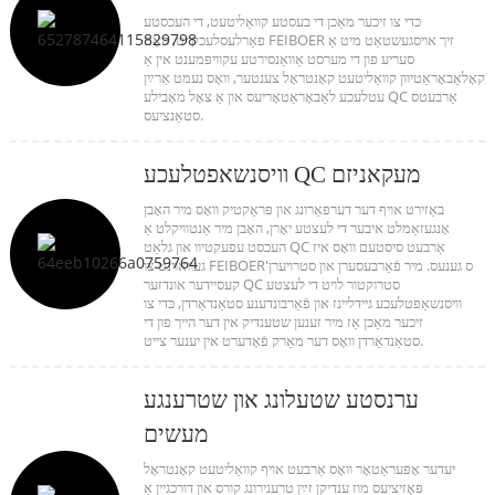
כדי צו זיכער מאַכן די בעסטע קוואַליטעט, די העכסטע
פאַרלעסלעכקייט, האָט FEIBOER זיך אויסגעשטאַט מיט אַ
סעריע פון ​​די מערסט אַוואַנסירטע עקוויפּמענט אין אַ
קאָלאַבאָראַטיוון קוואַליטעט קאָנטראָל צענטער, וואָס נעמט אַרײַן
עטלעכע לאַבאָראַטאָריעס און אַ צאָל מאָבילע QC אַרבעטס
סטאַנציעס.
וויסנשאפטלעכע QC מעקאניזם
באַזירט אויף דער דערפאַרונג און פּראַקטיק וואָס מיר האָבן
אָנגעזאַמלט איבער די לעצטע יאָרן, האָבן מיר אַנטוויקלט אַ
העכסט עפעקטיוו און גלאַט QC אַרבעט סיסטעם וואָס איז
געוואוינט צו FEIBOER'ס ​​גענעס. מיר פֿאַרבעסערן און סטרויערן
קעסיידער אונדזער QC סטרוקטור לויט די לעצטע
וויסנשאַפטלעכע גיידליינז און פֿאַרבונדענע סטאַנדאַרדן, כּדי צו
זיכער מאַכן אַז מיר זענען שטענדיק אין דער הייך פון די
סטאַנדאַרדן וואָס דער מאַרק פֿאָדערט אין יענער צייט.
ערנסטע שטעלונג און שטרענגע
מעשים
יעדער אָפּעראַטאָר וואָס אַרבעט אויף קוואַליטעט קאָנטראָל
פּאָזיציעס מוז ענדיקן זײַן טרענירונג קורס און דורכגיין אַ