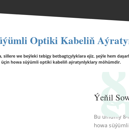
ýümli Optiki Kabeliň Aýraty
8
, sillere we beýleki tebigy betbagtçylyklara ejiz, şeýle hem daş
ň üçin howa süýümli optiki kabeliň aýratynlyklary möhümdir.
s
Ýeňil Sow
Bu umumy 8-nji
howa süýümli o