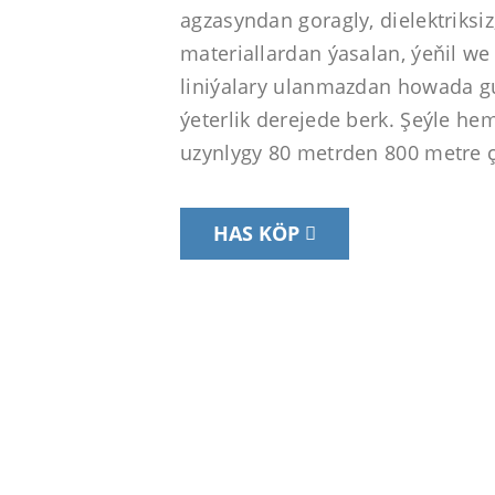
agzasyndan goragly, dielektriksiz
materiallardan ýasalan, ýeňil w
liniýalary ulanmazdan howada 
ýeterlik derejede berk. Şeýle he
uzynlygy 80 metrden 800 metre ç
HAS KÖP