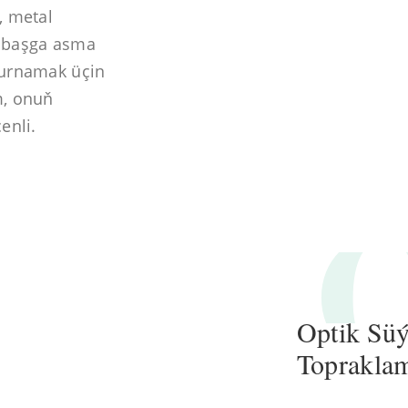
, metal
e başga asma
gurnamak üçin
m, onuň
enli.
Optik Sü
Topraklam