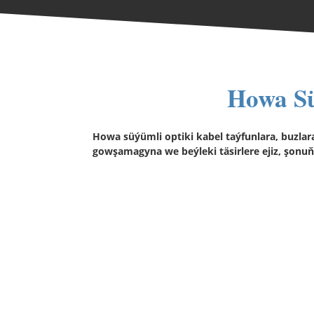
Howa Sü
Howa süýümli optiki kabel taýfunlara, buzlara
gowşamagyna we beýleki täsirlere ejiz, şonu