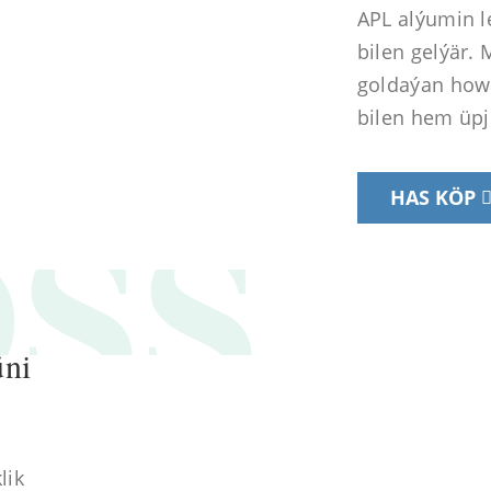
APL alýumin l
bilen gelýär.
goldaýan howa
bilen hem üpj
SS
HAS KÖP
üni
lik