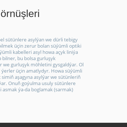
örnüşleri
l sütünlere asylýan we dürli tebigy
ilmek üçin zerur bolan süýümli optiki
ýümli kabelleri asyl howa açyk liniýa
p bilner, bu bolsa gurluşyk
r we gurluşyk möhletini gysgaldýar. Ol
ly ýerler üçin amatlydyr. Howa süýümli
t simiň aşagyna asylýar we sütünleriň
ýar. Onuň goýulma usuly sütünlere
ini asmak ýa-da boglamak (sarmak)