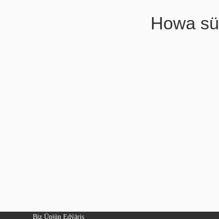
Howa süý
Biz Üpjün Edýäris