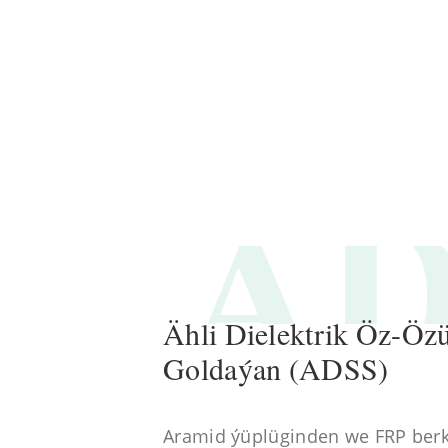
AD
Ähli Dielektrik Öz-Öz
Goldaýan (ADSS)
Aramid ýüplüginden we FRP berk