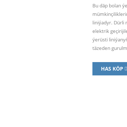
Bu däp bolan ýe
mümkinçilikleri
liniýadyr. Dürli
elektrik geçiriji
ýerüsti liniýan
täzeden gurulma
HAS KÖP