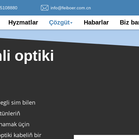
75108880
info@feiboer.com.cn
Hyzmatlar
Çözgüt
Habarlar
Biz ba
i optiki
egli sim bilen
tünleriň
rnamak üçin
tiki kabeliň bir