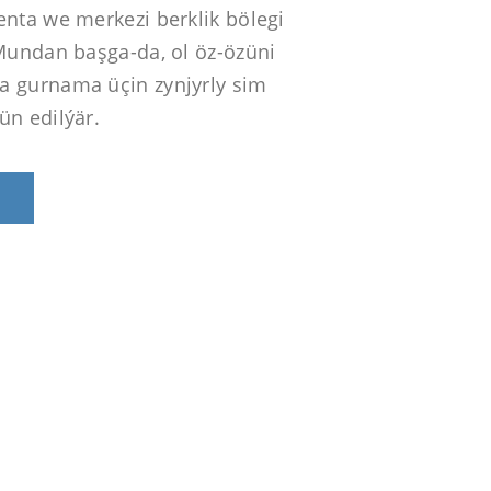
enta we merkezi berklik bölegi
 Mundan başga-da, ol öz-özüni
 gurnama üçin zynjyrly sim
ün edilýär.