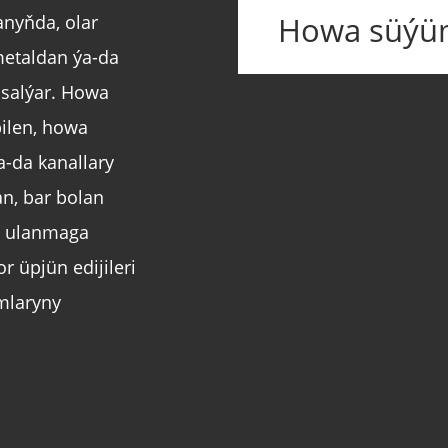
Howa süýüml
nyňda, olar
metaldan ýa-da
asalýar. Howa
bilen, howa
a-da kanallary
n, bar bolan
n ulanmaga
r üpjün edijileri
mlaryny