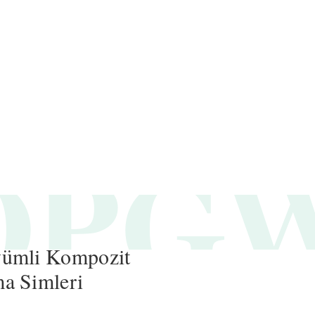
OPG
ýümli Kompozit
a Simleri