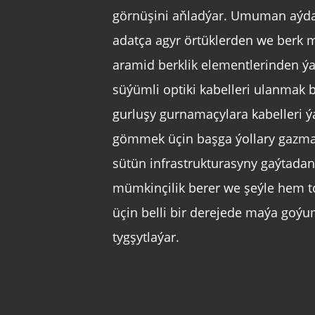
görnüşini aňladýar. Umuman aýda
adatça agyr örtüklerden we berk 
aramid berklik elementlerinden ý
süýümli optiki kabelleri ulanmak 
gurluşy gurnamaçylara kabelleri ý
gömmek üçin başga ýollary gazma
sütün infrastrukturasyny gaýtada
mümkinçilik berer we şeýle hem to
üçin belli bir derejede maýa goýu
tygşytlaýar.