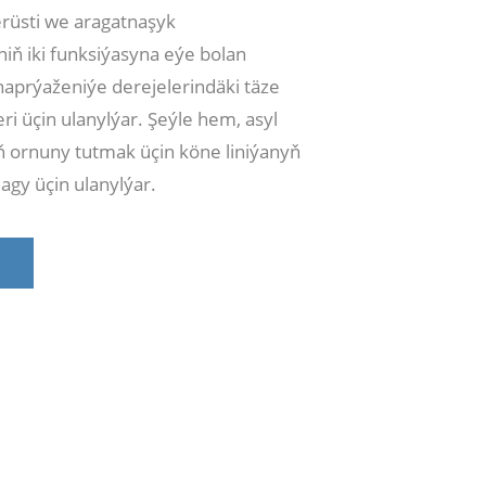
rüsti we aragatnaşyk
niň iki funksiýasyna eýe bolan
 naprýaženiýe derejelerindäki täze
leri üçin ulanylýar. Şeýle hem, asyl
yň ornuny tutmak üçin köne liniýanyň
gy üçin ulanylýar.