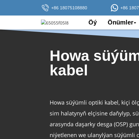
+86 18075108880
+86 180
Öý
Önümler
Howa süýüml
kabel
Howa süýümli optiki kabel, kiçi ölç
sim halatynyň elçisine daňylyp, sü
arasynda daşarky desga (OSP) gu
niýetlenen we ulanylýan süýümli op