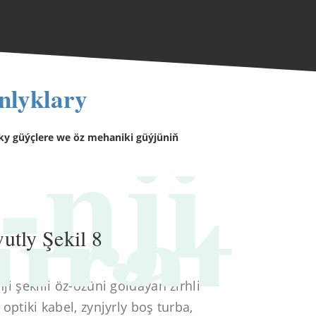
nlyklary
-nji
arky güýçlere we öz mehaniki güýjüniň
urat
utly Şekil 8
 şekilli öz-özüni goldaýan zirhli
ptiki kabel, zynjyrly boş turba,