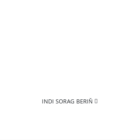
ÝÜMLI OPTIKI KA
MATERIALLAR WE
ŞERTLER
haýsy görnüşlerini ýa-da tehniki aýratynlyklaryny isl
esaslanyp, ony öndürip bileris.
INDI SORAG BERIŇ