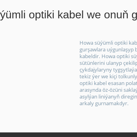
ümli optiki kabel we onuň g
Howa süýümli optiki kabe
gurşawlara uýgunlaşyp b
kabeldir. Howa optiki sü
sütünlerini ulanyp çekili
çykdajylaryny tygşytlaýa
tekiz ýer we kiçi tolkun
optiki kabel esasan pola
arasynda öz-özüni sakla
asylýan liniýanyň direg
arkaly gurnamakdyr.