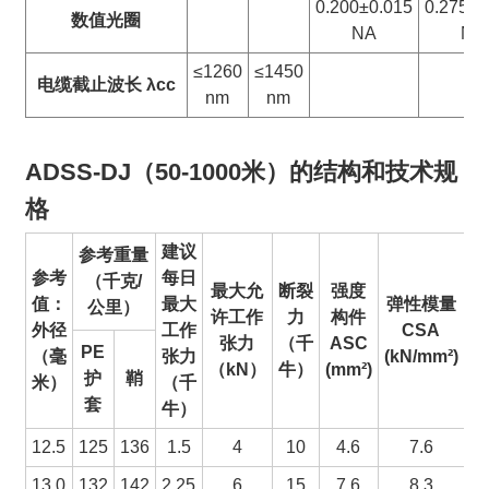
0.200±0.015
0.275±0
数值
光圈
NA
NA
≤1260
≤1450
电缆截止波长 λcc
nm
nm
ADSS-DJ（50-1000米）的结构和技术规
格
建议
参考重量
参考
每日
（千克/
最大允
断裂
强度
值：
最大
弹性模量
公里）
许工作
力
构件
热
外径
工作
CSA
张力
（千
ASC
（
PE
（毫
张力
(kN/mm²)
（kN）
牛）
(mm²)
护
鞘
米）
（千
套
牛）
12.5
125
136
1.5
4
10
4.6
7.6
13.0
132
142
2.25
6
15
7.6
8.3