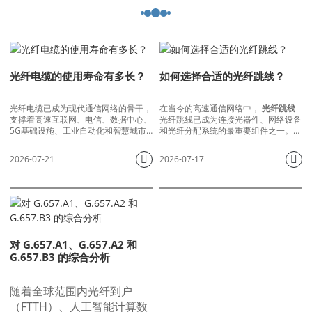
光纤电缆的使用寿命有多长？
如何选择合适的光纤跳线？
光纤电缆已成为现代通信网络的骨干，
在当今的高速通信网络中，
光纤跳线
支撑着高速互联网、电信、数据中心、
光纤跳线已成为连接光器件、网络设备
5G基础设施、工业自动化和智慧城市
和光纤分配系统的最重要组件之一。从
等应用。与传统的铜缆相比，光纤电缆
数据中心和电信网络到光纤到户
具有更高的带宽、更低的信号损耗、更
(FTTH) 部署和企业通信系统，光纤跳
2026-07-21
2026-07-17
长的传输距离和更强的抗电磁干扰能
线都能提供可靠、高性能的光连接。
力。
对 G.657.A1、G.657.A2 和
G.657.B3 的综合分析
随着全球范围内光纤到户
（FTTH）、人工智能计算数