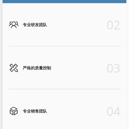
02
专业研发团队
03
严格的质量控制
04
专业销售团队
严格的质量控制
专业销售团队
超过15年的ODM/OEM经验
专业研发团队
为确保产品质量符合国际标准要求，我们始终注重产品质量和可
飞博尔拥有一支实力雄厚的外贸销售团队，团队成员平均拥有超
OEM/ODM订单让客户更好地推广自己的品牌。
我们的研发部门占公司总规模的30%。
靠性，并已获得 ISO9001、CE、RoHS 等产品认证。
过10年的外贸销售经验，能够满足所有客户在不同市场的需求。