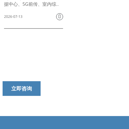
据中心、5G前传、室内综合
布线、FPV无人机微型通信以
及弱电建筑改造等技术的大
2026-07-13
规模部署，传统的G.652D单
模光纤面临着严重的弯曲损
耗和布线空间受限等问题，
严重制约了高速光通信网络
的布局。国际电信联盟电信
标准化部门（ITU-T）制定的
今天就联系我们的团队吧！
G.657系列抗弯单模光纤专为
狭窄转弯、密集布线和微管
我们以提供及时、可靠和有用的服务而自豪。
道等场景而开发。该系列产
品分为三大主流等级：
G.657.A1标准抗弯光纤、
立即咨询
G.657.A2增强抗弯光纤和
G.657.B3超抗弯光纤。这三
大等级产品采用差异化的沟
槽辅助折射率分布，在最小
弯曲半径、模场直径和衰减
性能方面呈现出不同的差