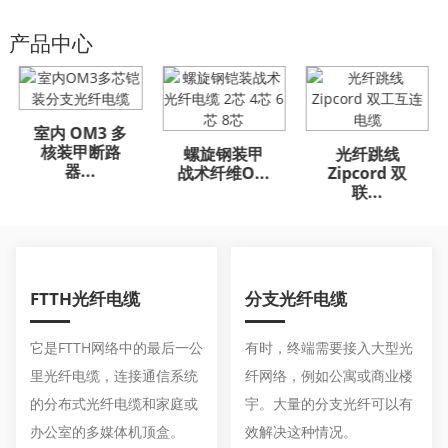
产品中心
室内 OM3 多
GYFTA53 铠
GYFTA53 铠
GYFTA53 铠
GYFTA53 铠
GYFTA53 铠
GYFTA53 铠
核装甲断路
装室外光缆
装室外光缆
装室外光缆
装室外光缆
装室外光缆
装室外光缆
螺旋钢装甲
光纤跳线
器...
9...
9...
9...
9...
9...
9...
战术纤维O...
Zipcord 双
联...
a
FTTH光纤电缆
分支光纤电缆
它是FTTH网络中的最后一公
有时，终端需要接入大型光
里光纤电缆，连接通信系统
纤网络，例如公寓或商业楼
的分布式光纤电缆和家庭或
宇。大量的分支光纤可以有
办公室的多媒体机顶盒。
效解决这种情况。