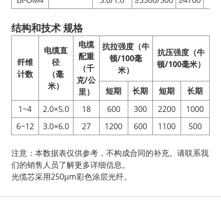
BI-OM4
3.0/1.0
≥3500/500
≥4700
≥5
结构和技术
规格
电缆
抗拉强度（牛
电缆直
抗压强度（牛
配重
顿/100毫
纤维
径
顿/100毫米）
（千
米）
计数
（毫
克/公
米）
短期
长期
短期
长期
里）
1~4
2.0×5.0
18
600
300
2200
1000
6~12
3.0×6.0
27
1200
600
1100
500
注意：本数据表仅供参考，不构成合同的补充。请联系我
们的销售人员了解更多详细信息。
光缆芯采用250μm彩色涂层光纤。