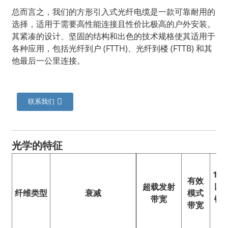
总而言之，我们的方形引入式光纤电缆是一款可靠耐用的
选择，适用于需要高性能连接且性价比极高的户外安装。
其紧凑的设计、坚固的结构和出色的技术规格使其适用于
各种应用，包括光纤到户 (FTTH)、光纤到楼 (FTTB) 和其
他最后一公里连接。
联系我们
光学的
特征
a
10G
有效
超载发射
以
纤维类型
衰减
模式
带宽
链
带宽