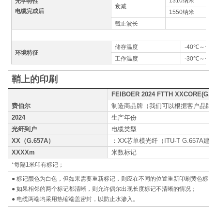
1310纳米
光学特性
衰减
电缆完成后
1550纳米
截止波长
储存温度
-40
℃～
+70
环境特征
工作温度
-30
℃～
+60
鞘上的印刷
FEIBOER 2024 FTTH XXCORE(G.6
费伯尔
制造商品牌（我们可以根据客户品牌
2024
生产年份
光纤到户
电缆类型
XX（G.657A）
：XX芯单模光纤（ITU-T G.657A建
XXXXm
米数标记
*每隔1米印有标记；
● 标记颜色为白色，但如果需要重新标记，则应在不同的位置重新印刷黄色标记
● 如果相邻的两个标记都清晰，则允许偶尔出现长度标记不清晰的情况；
● 电缆两端均采用热缩端盖密封，以防止水渗入。