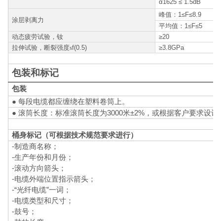
α1625 ≤ 1.5dB
峰值
：
1≤F≤8.9
涂层剥离力
平均值
：
1≤F≤5
动态疲劳试验，钕
≥20
拉伸试验，断裂强度
s
f(0.5)
≥3.8GPa
包装和标记
包装
● 每段电缆都应缠绕在塑料卷筒上。
● 滚筒长度：标准滚筒长度为3000米±2%，或根据客户要求设计
桶身标记（可根据技术规范要求进行）
-制造商名称；
-生产年份和月份；
-滚动方向箭头；
-电缆外端位置指示箭头；
-“光纤电缆”一词；
-电缆类型和尺寸；
-鼓号；