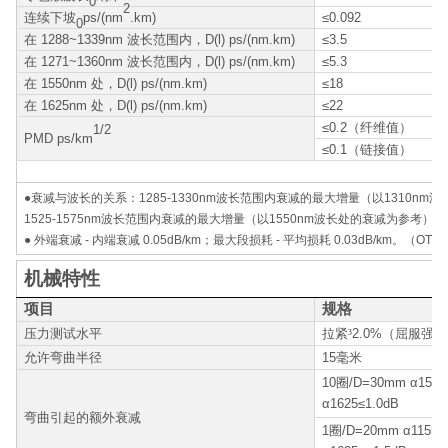
0
2
连续下坡
ps/(nm
.km)
≤0.092
0
在 1288~1339nm 波长范围内，D(l) ps/(nm.km)
≤3.5
在 1271~1360nm 波长范围内，D(l) ps/(nm.km)
≤5.3
在 1550nm 处，D(l) ps/(nm.km)
≤18
在 1625nm 处，D(l) ps/(nm.km)
≤22
≤0.2（纤维值）
1/2
PMD ps/km
≤0.1（链接值）
●衰减与波长的关系：1285-1330nm波长范围内衰减的最大增量（以1310nm波长
1525-1575nm波长范围内衰减的最大增量（以1550nm波长处的衰减为参考）为0.
● 外端衰减 - 内端衰减 0.05dB/km；最大段损耗 - 平均损耗 0.03dB/km。（OTD
机械特性
项目
规格
压力测试水平
拉紧
³
2.0%（屈服强
允许弯曲半径
15毫米
10圈/D=30mm α1550
α1625≤1.0dB
弯曲引起的额外衰减
1圈/D=20mm α11550