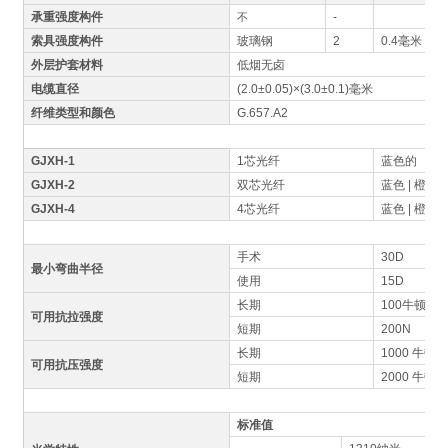
承重强度构件
-
不
索具强度构件
玻璃钢
2
0.4毫米
外层护套材料
低烟无卤
电缆直径
(2.0±0.05)×(3.0±0.1)毫米
纤维类型和颜色
G.657.A2
GJXH-1
1芯光纤
蓝色的
GJXH-2
双芯光纤
蓝色 | 橙色
GJXH-4
4芯光纤
蓝色 | 橙色 |
手术
30D
最小弯曲半径
使用
15D
长期
100牛顿
可用抗拉强度
短期
200N
长期
1000 牛顿/
可用抗压强度
短期
2000 牛顿/
标准值