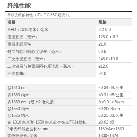
纤维性能
单模光纤的特性（ITU-T G.657 建议书）
项目
规格
MFD
（
1310纳米
）
毫米
8.2-9.0
覆层直径（毫米）
125.0 ± 0.7
覆层非圆形%
≤1.0
包层与芯部同心度误差（毫米）
≤0.5
二次涂层直径（毫米）
245.0±10.0
二次涂层与包覆层同心度误差（毫米）
≤12.0
纤维卷曲m
≥4.0
@1310 nm
≤0.34 dB/公里
@1383 纳米
≤0.31 dB/公里
@1383 nm（经 H2 老化后）
Δ≤0.01 dB/km
@1550 纳米
≤0.20dB/km
@1625 纳米
≤0.23 dB/公里
在 1310 纳米和 1550 纳米处存在点不连续性。
≤0.02 dB
2米光纤截止波长λc nm
1150≤λc≤1330
零色散波长
纳米
1300~1324