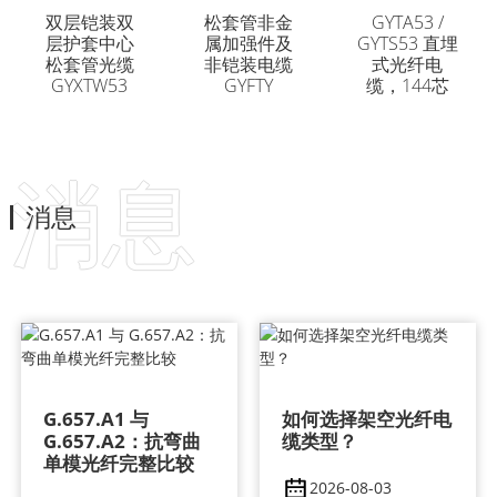
缆 96芯
缆 96芯
双层铠装双
松套管非金
GYTA53 /
层护套中心
属加强件及
GYTS53 直埋
松套管光缆
非铠装电缆
式光纤电
GYXTW53
GYFTY
缆，144芯
消息
消息
G.657.A1 与
如何选择架空光纤电
G.657.A2：抗弯曲
缆类型？
单模光纤完整比较
2026-08-03