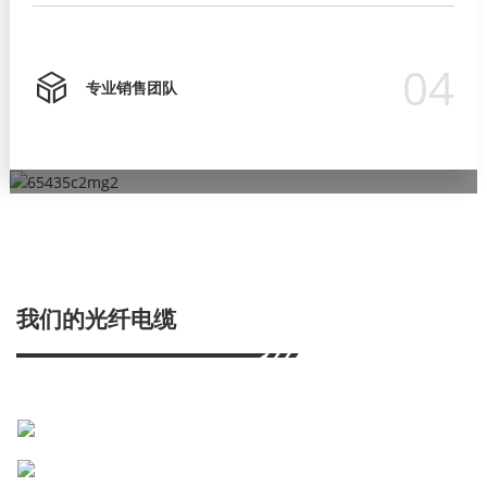
04
专业销售团队
严格的质量控制
专业销售团队
超过15年的ODM/OEM经验
专业研发团队
为确保产品质量符合国际标准要求，我们始终注重产品质量和可
我们有严格的培训流程，让他们在客户面前表现得专业，并为客
OEM/ODM订单让客户更好地推广自己的品牌。
我们的研发部门占公司总规模的30%。
靠性，并已获得 ISO9001、CE、RoHS 等产品认证。
户提供解决方案。
我们的光纤电缆