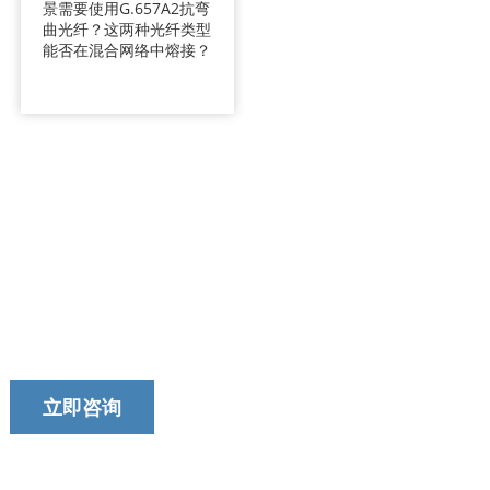
景需要使用G.657A2抗弯
曲光纤？这两种光纤类型
能否在混合网络中熔接？
今天就联系我们的团队吧！
我们以提供及时、可靠和有用的服务而自豪。
立即咨询