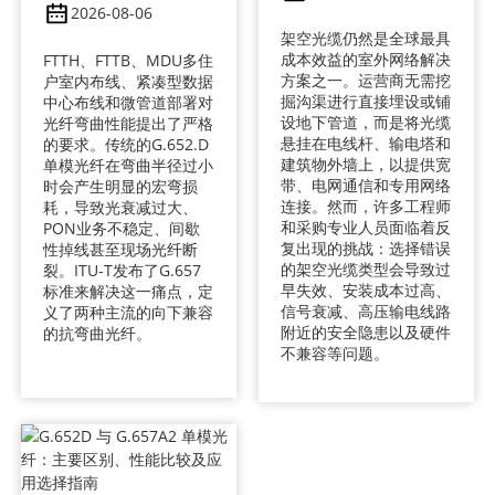
2026-08-06
架空光缆仍然是全球最具
成本效益的室外网络解决
FTTH、FTTB、MDU多住
方案之一。运营商无需挖
户室内布线、紧凑型数据
掘沟渠进行直接埋设或铺
中心布线和微管道部署对
设地下管道，而是将光缆
光纤弯曲性能提出了严格
悬挂在电线杆、输电塔和
的要求。传统的G.652.D
建筑物外墙上，以提供宽
单模光纤在弯曲半径过小
带、电网通信和专用网络
时会产生明显的宏弯损
连接。然而，许多工程师
耗，导致光衰减过大、
和采购专业人员面临着反
PON业务不稳定、间歇
复出现的挑战：选择错误
性掉线甚至现场光纤断
的架空光缆类型会导致过
裂。ITU-T发布了G.657
早失效、安装成本过高、
标准来解决这一痛点，定
信号衰减、高压输电线路
义了两种主流的向下兼容
附近的安全隐患以及硬件
的抗弯曲光纤。
不兼容等问题。