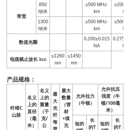
850
≥500 MHz-
≥200 M
纳米
km
km
带宽
1300
≥500 MHz-
≥500 M
纳米
km
km
0.200±0.015
0.275±0
数值
光圈
NA
NA
≤1260
≤1450
电缆截止波长 λcc
nm
nm
产品规格：
允许抗压
名义
最大
最
允许拉力
强度（牛
名义
上的
数量
大
（牛顿）
顿/100毫
上的
重量
（管
纤维
C
光
米）
直径
（千
材
山脉
纤
（毫
克/
+填
长
长
每
短的
短的
米）
公
充
的
T
的
T
管