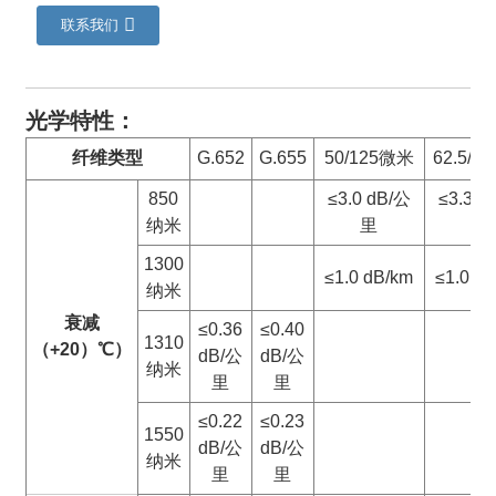
联系我们
光学特性：
纤维类型
G.652
G.655
50/125微米
62.5/1
850
≤3.0 dB/公
≤3.3 d
纳米
里
里
1300
≤1.0 dB/km
≤1.0 d
纳米
a
衰减
≤0.36
≤0.40
1310
（+20）
℃
）
dB/公
dB/公
纳米
里
里
≤0.22
≤0.23
1550
dB/公
dB/公
纳米
里
里