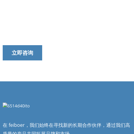
这两种光纤类型能否在混合网络中熔
接？
今天就联系我们的团队吧！
我们以提供及时、可靠和有用的服务而自豪。
立即咨询
在 feiboer，我们始终在寻找新的长期合作伙伴，通过我们高
质量的产品共同拓展品牌和市场。