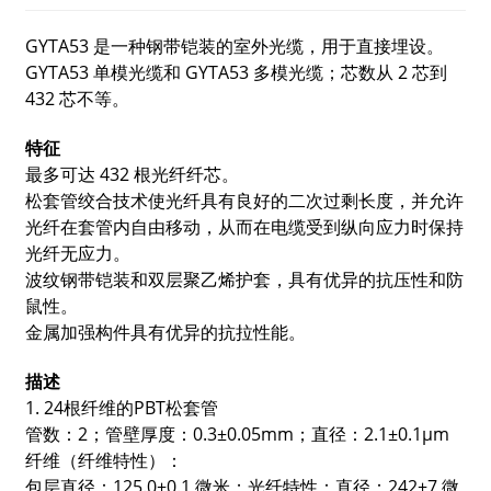
GYTA53 是一种钢带铠装的室外光缆，用于直接埋设。
GYTA53 单模光缆和 GYTA53 多模光缆；芯数从 2 芯到
432 芯不等。
特征
最多可达 432 根光纤纤芯。
松套管绞合技术使光纤具有良好的二次过剩长度，并允许
光纤在套管内自由移动，从而在电缆受到纵向应力时保持
光纤无应力。
波纹钢带铠装和双层聚乙烯护套，具有优异的抗压性和防
鼠性。
金属加强构件具有优异的抗拉性能。
描述
1. 24根纤维的PBT松套管
管数：2；管壁厚度：0.3±0.05mm；直径：2.1±0.1μm
纤维（纤维特性）：
包层直径：125.0±0.1 微米；光纤特性：直径：242±7 微