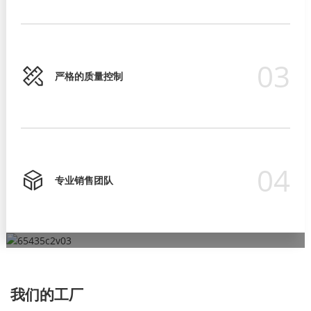
03
严格的质量控制
04
专业销售团队
严格的质量控制
专业销售团队
超过15年的ODM/OEM经验
专业研发团队
为确保产品质量符合国际标准要求，我们始终注重产品质量和可
我们有严格的培训流程，让他们在客户面前表现得专业，并为客
OEM/ODM订单让客户更好地推广自己的品牌。
我们的研发部门占公司总规模的 60%。
靠性，并已获得 ISO9001、CE、RoHS 等产品认证。
户提供解决方案。
我们的工厂