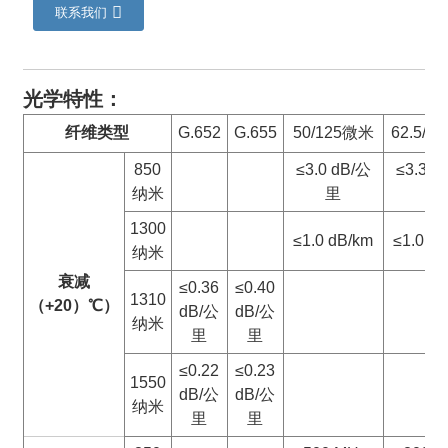
联系我们
光学特性：
纤维类型
G.652
G.655
50/125微米
62.5/1
850
≤3.0 dB/公
≤3.3 d
纳米
里
里
1300
≤1.0 dB/km
≤1.0 d
纳米
衰减
≤0.36
≤0.40
1310
（+20）
℃
）
dB/公
dB/公
纳米
里
里
≤0.22
≤0.23
1550
dB/公
dB/公
纳米
里
里