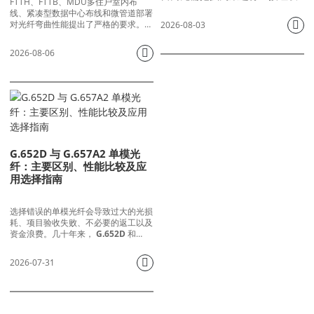
FTTH、FTTB、MDU多住户室内布
或铺设地下管道，而是将光缆悬
线、紧凑型数据中心布线和微管道部署
挂在电线杆、输电塔和建筑物外
对光纤弯曲性能提出了严格的要求。传
2026-08-03
墙上，以提供宽带、电网通信和
统的G.652.D单模光纤在弯曲半径过小
时会产生明显的宏弯损耗，导致光衰减
专用网络连接。然而，许多工程
2026-08-06
过大、PON业务不稳定、间歇性掉线甚
师和采购专业人员面临着反复出
至现场光纤断裂。ITU-T发布了G.657
现的挑战：选择错误的架空光缆
标准来解决这一痛点，定义了两种主流
类型会导致过早失效、安装成本
的向下兼容的抗弯曲光纤。
过高、信号衰减、高压输电线路
附近的安全隐患以及硬件不兼容
等问题。
G.652D 与 G.657A2 单模光
纤：主要区别、性能比较及应
用选择指南
选择错误的单模光纤会导致过大的光损
耗、项目验收失败、不必要的返工以及
资金浪费。几十年来，
G.652D
和
G.657A2
从长途电信骨干网、城域光
纤链路、数据中心布线到FTTH光纤到
2026-07-31
户部署，G.652D光纤已在全球光纤项
目中占据主导地位。许多采购经理、现
场工程师和网络设计师不断面临同样的
困惑：何时应该部署G.652D光纤？哪
些场景需要使用G.657A2抗弯曲光纤？