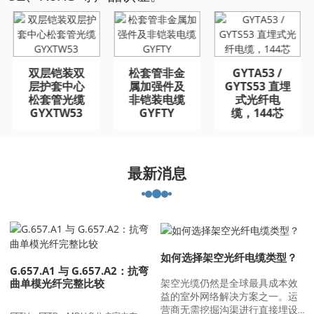
GYFTA53 铠装室外光
GYFTA53 铠装室外光
缆 96芯
缆 96芯
双层铠装双
松套管非金
GYTA53 /
层护套中心
属加强件及
GYTS53 直埋
松套管光缆
非铠装电缆
式光纤电
GYXTW53
GYFTY
缆，144芯
最新消息
如何选择架空光纤电缆类型？
G.657.A1 与 G.657.A2：抗弯
架空光缆仍然是全球最具成本效
曲单模光纤完整比较
益的室外网络解决方案之一。运
营商无需挖掘沟渠进行直接埋设