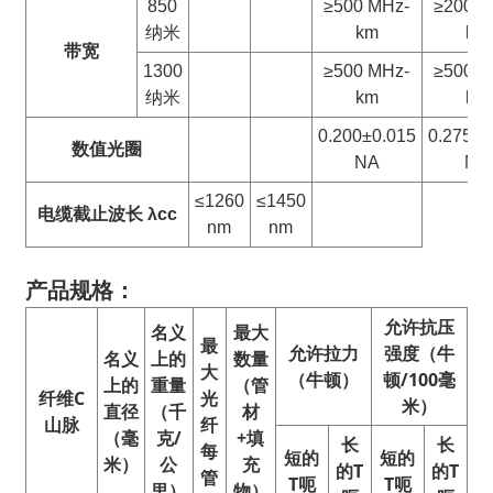
850
≥500 MHz-
≥200 M
纳米
km
km
带宽
1300
≥500 MHz-
≥500 M
纳米
km
km
0.200±0.015
0.275±0
数值
光圈
NA
NA
≤1260
≤1450
电缆截止波长 λcc
nm
nm
产品规格：
允许抗压
名义
最大
最
允许拉力
强度（牛
名义
上的
数量
大
（牛顿）
顿/100毫
上的
重量
（管
纤维
C
光
米）
直径
（千
材
山脉
纤
（毫
克/
+填
长
长
每
短的
短的
米）
公
充
的
T
的
T
管
T
呃
T
呃
里）
物）