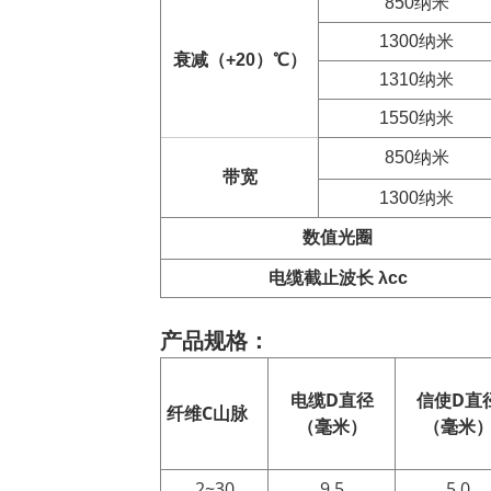
850纳米
1300纳米
衰减（+20）
℃
）
1310纳米
1550纳米
850纳米
带宽
1300纳米
数值
光圈
电缆截止波长 λcc
产品规格：
电缆
D
直径
信使
D
直
纤维
C
山脉
（毫米）
（毫米
2~30
9.5
5.0