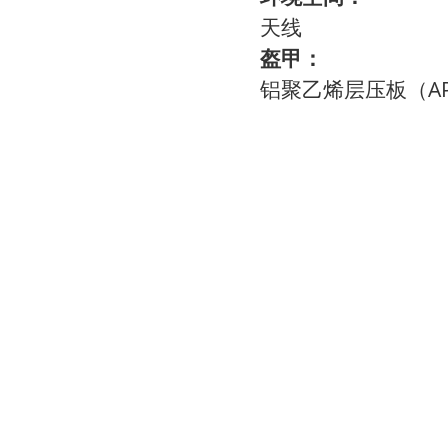
天线
盔甲：
铝聚乙烯层压板（AP
键保护。
降低了安装成本。