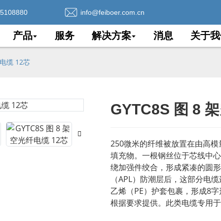
75108880
info@feiboer.com.cn
产品
服务
解决方案
消息
关于我
纤电缆 12芯
GYTC8S 图 8
Loading..
Loading..
250微米的纤维被放置在由高
填充物。一根钢丝位于芯线中心
绕加强件绞合，形成紧凑的圆形
（APL）防潮层后，这部分电
乙烯（PE）护​​套包裹，形成8字
根据要求提供。此类电缆专用于