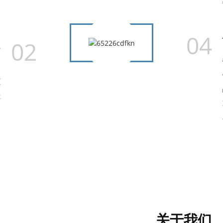
。
04
02
务
它
应
提
。
关于我们