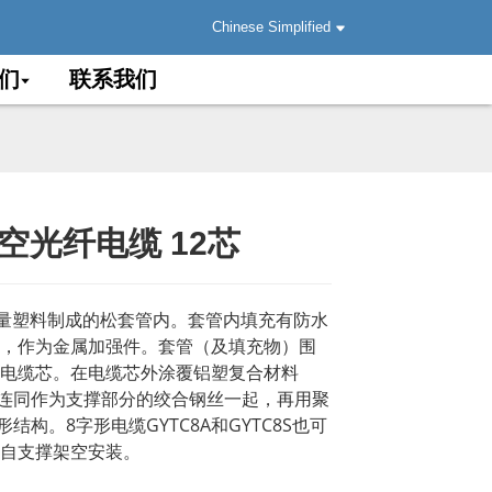
Chinese Simplified
们
联系我们
 架空光纤电缆 12芯
.
.
Load
Load
模量塑料制成的松套管内。套管内填充有防水
，作为金属加强件。套管（及填充物）围
电缆芯。在电缆芯外涂覆铝塑复合材料
缆连同作为支撑部分的绞合钢丝一起，再用聚
形结构。8字形电缆GYTC8A和GYTC8S也可
自支撑架空安装。