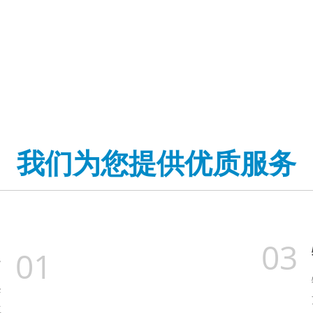
防潮层、100%电缆芯填充、松套管填充化合物、采用钢丝作为中心
我们为您提供优质服务
03
01
务
降
位