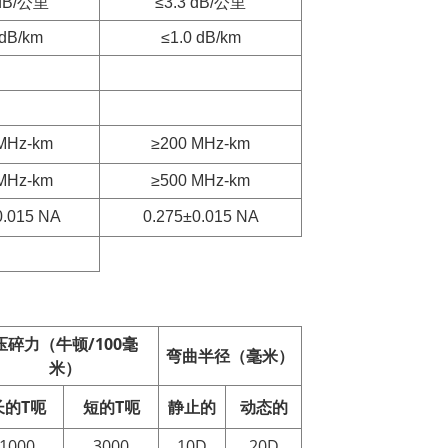
 dB/公里
≤3.3 dB/公里
 dB/km
≤1.0 dB/km
MHz-km
≥200 MHz-km
MHz-km
≥500 MHz-km
0.015 NA
0.275±0.015 NA
压碎力（牛顿/100毫
弯曲半径（毫米）
米）
长的
T
呃
短的
T
呃
静止的
动态的
1000
3000
10D
20D