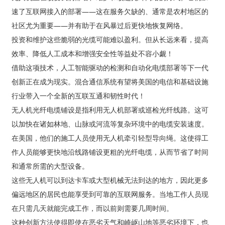
速了互联网接入的部署——这在服务欠缺的、通常是农村地区的
社区尤为重要——并有助于在风暴过后更快地恢复网络。
投资和维护这些脆弱的光缆可能难以盈利。但从长远来看，提高
效率、降低人工成本和增强安全性等益处不容小觑！
借助这项技术，人工智能驱动的检测和自动化电缆部署等下一代
创新正在成为现实。混合通信系统有望将美国的电信和基础设施
行业带入一个全新的互联互通和韧性时代！
无人机光纤电缆铺设是指利用无人机部署或巡检光纤线路。这可
以加快在诸如林地、山脉或河流等复杂环境中的电缆安装速度。
在美国，他们的施工人员使用无人机牵引轻型导向绳。这使得工
a
作人员能够更快地沿线路铺设更粗的光纤电缆，从而节省了时间
和通常所需的大型设备。
这些无人机可以到达卡车或大型机械无法到达的地方，因此更多
偏远地区的居民也能享受到可靠的互联网服务。当地工作人员现
在只需几天就能完成工作，而以前则需要几周时间。
这种创新方法使得即使在恶劣天气和崎岖山地等恶劣环境下，也