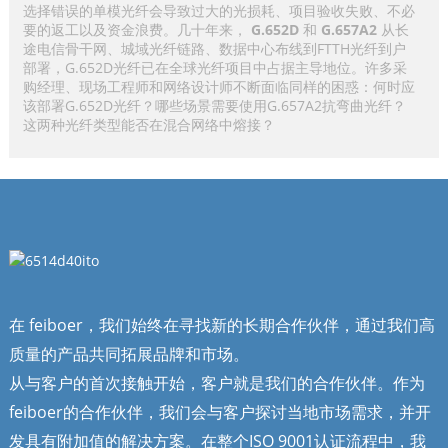
选择错误的单模光纤会导致过大的光损耗、项目验收失败、不必
要的返工以及资金浪费。几十年来，
G.652D
和
G.657A2
从长
途电信骨干网、城域光纤链路、数据中心布线到FTTH光纤到户
部署，G.652D光纤已在全球光纤项目中占据主导地位。许多采
购经理、现场工程师和网络设计师不断面临同样的困惑：何时应
该部署G.652D光纤？哪些场景需要使用G.657A2抗弯曲光纤？
这两种光纤类型能否在混合网络中熔接？
在 feiboer，我们始终在寻找新的长期合作伙伴，通过我们高
质量的产品共同拓展品牌和市场。
从与客户的首次接触开始，客户就是我们的合作伙伴。作为
feiboer的合作伙伴，我们会与客户探讨当地市场需求，并开
发具有附加值的解决方案。在整个ISO 9001认证流程中，我