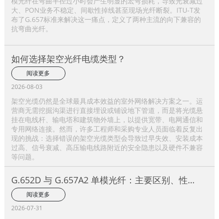
模光纤在弯曲半径过小时会产生明显的宏弯损耗，导致光衰减过
大、PON业务不稳定、间歇性掉线甚至现场光纤断裂。ITU-T发
布了G.657标准来解决这一痛点，定义了两种主流的向下兼容的
抗弯曲光纤。
如何选择架空光纤电缆类型？
阅读更多
2026-08-03
架空光缆仍然是全球最具成本效益的室外网络解决方案之一。运
营商无需挖掘沟渠进行直接埋设或铺设地下管道，而是将光缆悬
挂在电线杆、输电塔和建筑物外墙上，以提供宽带、电网通信和
专用网络连接。然而，许多工程师和采购专业人员面临着反复出
现的挑战：选择错误的架空光缆类型会导致过早失效、安装成本
过高、信号衰减、高压输电线路附近的安全隐患以及硬件不兼容
等问题。
G.652D 与 G.657A2 单模光纤：主要区别、性能
比较及应用选择指南
阅读更多
2026-07-31