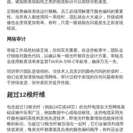
题。诸如图表或贴纸之类的视觉标识可以加快导航速度。
定期检查确保系统运行顺畅。员工必须理解遵守颜色编码的重要
性。当所有人都使用同一系统时，混乱就会大大减少，升级或维
修也会变得更加简单。有时，只需一眼就能在问题发生之前发现
错误。
网络审计
审核工作虽然枯燥乏味，但却至关重要。在这些检查中，团队会
仔细核对颜色代码，以确认每一根光纤都符合设计方案。审核员
会使用检查清单来监督TIA/EIA-598-C等标准，确保万无一失。
培训审计团队是值得的。当技术人员意识到颜色代码的价值时，
他们会更加谨慎地处理网络。审计过程中发现的任何问题都有助
于持续改进、弥补差距并提升性能。
超过12根纤维
包含超过12根光纤（例如24芯或48芯）的光纤电缆在大型网络基
础设施中应用广泛，例如数据中心或电信枢纽。这些电缆采用光
纤颜色编码系统和其他先进技术，即使光纤数量增加也能保持清
晰的标识。当超过12根光纤被压缩在一起时，它们会被排列成带
状或束状，每束光纤都遵循其自身的颜色编码顺序，有时还会进