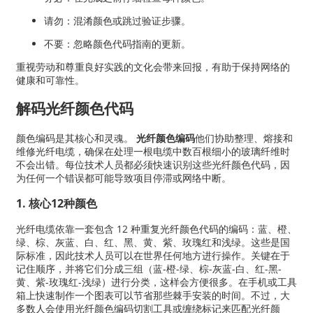
请勿：混淆颜色或跳过验证步骤。
不要：忽略颜色代码指南的更新。
重视劳动和尊重良好实践的文化会带来回报，有助于保持网络的
健康和可靠性。
解码光纤颜色代码
颜色编码是其核心和灵魂。
光纤颜色编码
他们协助整理、熔接和
维修光纤电缆，确保在处理一根电缆中数百根细小的玻璃纤维时
不会出错。每位技术人员都必须快速识别这些光纤颜色代码，因
为任何一个错误都可能导致项目停滞或网络中断。
1. 核心12种颜色
光纤电缆依靠一套包含 12 种重复光纤颜色代码的编码：蓝、橙、
绿、棕、灰蓝、白、红、黑、黄、紫、玫瑰红和浅绿。这些是国
际标准，因此技术人员可以在世界任何地方进行操作。关键在于
记住顺序，并将它们分成三组（蓝-橙-绿、棕-灰蓝-白、红-黑-
黄、紫-玫瑰红-浅绿）进行分类，这样会方便很多。在手机或工具
箱上快速制作一个图表可以节省那些棘手安装的时间。不过，大
多数人会使用光纤颜色编码切割工具或缠绕标记来匹配光纤颜