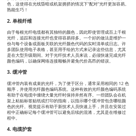
色，这使得在光线昏暗或机架拥挤的情况下“配对”光纤更加容易。
熟能生巧！
2. 单根纤维
由于每根光纤电缆都有其独特的颜色，因此即使管理成百上千根
光纤，追踪和连接光纤也变得容易得多。一个好的做法是维护一
份与每个设备或面板关联的光纤颜色代码的实时清单或日志。许
多团队使用电子表格，甚至用手绘的方式来记录这些信息，尤其
是在大型升级期间。对于光纤技术人员来说，必须快速完成光纤
颜色编码，以确保网络连接顺畅并避免代价高昂的错误。
3. 缓冲管
缓冲管内装有成束的光纤，为了便于区分，通常采用相同的 12 色
顺序，并使用光纤颜色编码系统。这种有效的光纤颜色编码系统
有助于在电缆中缠绕大量光纤时保持井然有序。一些团队会在机
架上粘贴标签贴纸或打印的指南，以指示哪个缓冲管包含哪组颜
色的光纤。视觉提示有助于新技术人员快速上手，并且在安装过
程中正确标记每个缓冲管可以避免后续的混淆，尤其是在维修过
程中。
4. 电缆护套