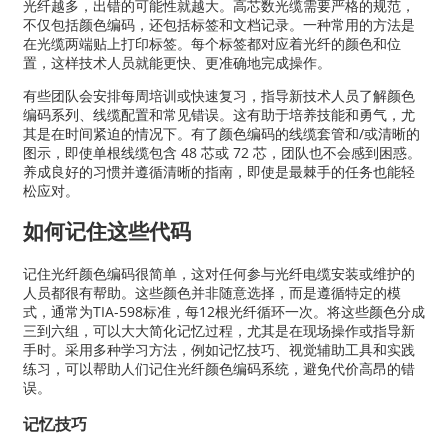
光纤越多，出错的可能性就越大。高芯数光缆需要严格的规范，
不仅包括颜色编码，还包括标签和文档记录。一种常用的方法是
在光缆两端贴上打印标签。每个标签都对应着光纤的颜色和位
置，这样技术人员就能更快、更准确地完成操作。
有些团队会安排每周培训或快速复习，指导新技术人员了解颜色
编码系列、线缆配置和常见错误。这有助于培养技能和勇气，尤
其是在时间紧迫的情况下。有了颜色编码的线缆套管和/或清晰的
图示，即使单根线缆包含 48 芯或 72 芯，团队也不会感到困惑。
养成良好的习惯并遵循清晰的指南，即使是最棘手的任务也能轻
松应对。
如何记住这些代码
记住光纤颜色编码很简单，这对任何参与光纤电缆安装或维护的
人员都很有帮助。这些颜色并非随意选择，而是遵循特定的模
式，通常为TIA-598标准，每12根光纤循环一次。将这些颜色分成
三到六组，可以大大简化记忆过程，尤其是在现场操作或指导新
手时。采用多种学习方法，例如记忆技巧、视觉辅助工具和实践
练习，可以帮助人们记住光纤颜色编码系统，避免代价高昂的错
误。
记忆技巧