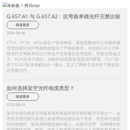
G.657.A1 与 G.657.A2：抗弯曲单模光纤完整比较
阅读更多
2026-08-06
FTTH、FTTB、MDU多住户室内布线、紧凑型数据中心布线和微
管道部署对光纤弯曲性能提出了严格的要求。传统的G.652.D单
模光纤在弯曲半径过小时会产生明显的宏弯损耗，导致光衰减过
大、PON业务不稳定、间歇性掉线甚至现场光纤断裂。ITU-T发
布了G.657标准来解决这一痛点，定义了两种主流的向下兼容的
抗弯曲光纤。
如何选择架空光纤电缆类型？
阅读更多
2026-08-03
架空光缆仍然是全球最具成本效益的室外网络解决方案之一。运
营商无需挖掘沟渠进行直接埋设或铺设地下管道，而是将光缆悬
挂在电线杆、输电塔和建筑物外墙上，以提供宽带、电网通信和
专用网络连接。然而，许多工程师和采购专业人员面临着反复出