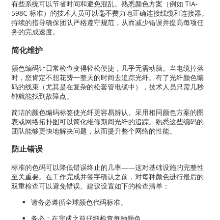
有些系统可以节省时间和避免混乱。熟悉颜色方案（例如 TIA-
598C 标准）的技术人员可以毫不费力地正确连接线缆和连接器。
持续的指导确保团队严格遵守规范，从而减少错误并提高每项任
务的完成速度。
简化维护
颜色编码让日常检查变得轻松便捷，几乎无需动脑。当电缆掉落
时，您肯定不想花费一整天的时间去追踪光纤。有了光纤颜色编
码的线束（尤其是在复杂的松套管电缆中），技术人员只需几秒
钟就能找到故障点。
简洁的颜色编码标签使光纤更容易辨认。采用相同颜色方案的图
表或网络拓扑图可以简化维修期间光纤的追踪。熟悉这些编码的
团队能够更快地解决问题，从而提升整个网络的性能。
a
防止错误
标准的色码可以降低错误终止的几率——这对基础设施的完整性
至关重要。在工作完成并签字确认之前，对每种颜色进行最后的
双重检查可以避免错误。建议设置如下的检查清单：
请务必遵循全球颜色代码标准。
务必：在完成之前仔细检查每种颜色。