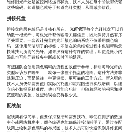
维修旧光纤还是监控网络运行状况，技术人员在每个阶段都依赖
这些编码。知道颜色就等于知道光纤类型，从而减少错误。
拼接托盘
熔接盘的颜色编码是其核心所在。
光纤管理
每个光纤托盘可以容
纳数十根光纤，每根光纤都传输着关键信息，因此保持井然有序
至关重要。一套设计完善的光纤颜色编码系统不仅采用颜色编
码，还使用简洁明了的标签，即使在紧急维修过程中也能帮助您
快速找到所需的光纤。如果没有这种有序的管理，即使是微小的
混乱也可能导致服务中断或长时间的延误。
有些团队会使用颜色编码的流程图以便于参考，标明每种光纤的
类型应该放在哪里——就像一张整个托盘的地图。这种方法并非
逃避压迫，而是通往一种更轻松、更可靠的工作方式。新入职的
技术人员仍然需要使用实际的托盘和流程图进行实战培训，以建
立信心和提高精准度。他们可能会犯错，但随着经验的积累和规
范流程的实施，这些错误会变得很少见。
配线架
配线架看似简单，但要保持整洁却需要技巧。即使在拥挤的数据
中心或网络机房中，颜色编码也能确保连接清晰明了。通过在配
线架上绘制颜色编码的布局图，技术人员可以快速识别并修复问