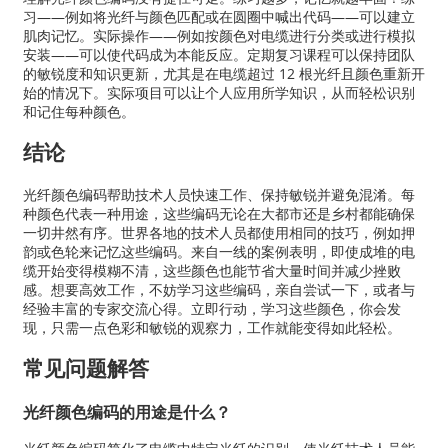
习——例如将光纤与颜色匹配或在圆圈中喊出代码——可以建立
肌肉记忆。实际操作——例如按颜色对电缆进行分类或进行模拟
安装——可以使代码成为本能反应。定期复习课程可以保持团队
的敏锐度和知识更新，尤其是在电缆超过 12 根光纤且颜色重新开
始的情况下。实际项目可以让个人应用所学知识，从而轻松识别
和记住每种颜色。
结论
光纤颜色编码帮助技术人员快速工作、保持敏锐并避免混淆。每
种颜色代表一种用途，这些编码无论在大都市还是乡村都能确保
一切井然有序。世界各地的技术人员都使用相同的技巧，例如押
韵或色轮来记忆这些编码。来自一线的案例表明，即使成堆的电
缆开始变得模糊不清，这些颜色也能节省大量时间并减少挫败
感。想要高效工作，不妨学习这些编码，亲自尝试一下，或者与
经验丰富的专家交流心得。立即行动，学习这些颜色，你会发
现，只需一点色彩和敏锐的观察力，工作就能变得如此轻松。
常见问题解答
光纤颜色编码的用途是什么？