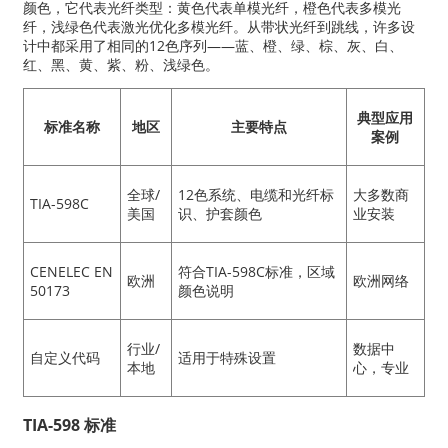
颜色，它代表光纤类型：黄色代表单模光纤，橙色代表多模光
纤，浅绿色代表激光优化多模光纤。从带状光纤到跳线，许多设
计中都采用了相同的12色序列——蓝、橙、绿、棕、灰、白、
红、黑、黄、紫、粉、浅绿色。
典型应用
标准名称
地区
主要特点
案例
全球/
12色系统、电缆和光纤标
大多数商
TIA-598C
美国
识、护套颜色
业安装
CENELEC EN
符合TIA-598C标准，区域
欧洲
欧洲网络
50173
颜色说明
行业/
数据中
自定义代码
适用于特殊设置
本地
心，专业
TIA-598 标准