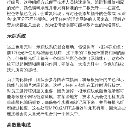
行编号。这种组织方式便于技术人员快速定位、追踪和维修相应
的光纤。颜色编码系统并非只有标准的十二根光纤——在蓝色、
橙色等颜色之后，会重复出现，有时还会添加额外的色带或“示踪
色”来区分不同的颜色。对于任何管理光网络的人员来说，理解这
套系统都至关重要，因为任何错误都可能导致严重的网络停机。
示踪系统
当主色用完时，示踪线系统就会启动。假设你有一根24芯光缆：
前12根光纤使用标准颜色顺序，接下来的12根光纤重复相同的颜
色，但每根光纤上都有一条细细的彩色条纹（示踪线）。这条条
纹可以起到清晰醒目的作用，即使在一大堆光纤中，你也能轻松
找到所需的那根。
为了简化操作，团队会参考图表或指南，将每根光纤的主色和示
踪线与其编号对应起来。这样，任何人都能在工作时进行核对。
对员工进行培训至关重要，因为漏掉一根示踪线或颜色混淆都可
能导致整个网络链路瘫痪。在某些地方，技术人员会使用检查清
单或颜色编码标签，确保每个步骤都被记录下来，并且每根光纤
都经过检查。这在处理MPO或MTP连接器时尤其有用，因为这些
连接器会将大量光纤组合到一个插头中。
高数量电缆