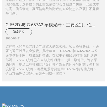
现的挑战：选择错误的架空光缆类型会导致过早失效、安装成本
过高、信号衰减、高压输电线路附近的安全隐患以及硬件不兼容
等问题。
G.652D 与 G.657A2 单模光纤：主要区别、性能
比较及应用选择指南
阅读更多
2026-07-31
选择错误的单模光纤会导致过大的光损耗、项目验收失败、不必
要的返工以及资金浪费。几十年来，
G.652D
和
G.657A2
从长
途电信骨干网、城域光纤链路、数据中心布线到FTTH光纤到户
部署，G.652D光纤已在全球光纤项目中占据主导地位。许多采
购经理、现场工程师和网络设计师不断面临同样的困惑：何时应
该部署G.652D光纤？哪些场景需要使用G.657A2抗弯曲光纤？
这两种光纤类型能否在混合网络中熔接？