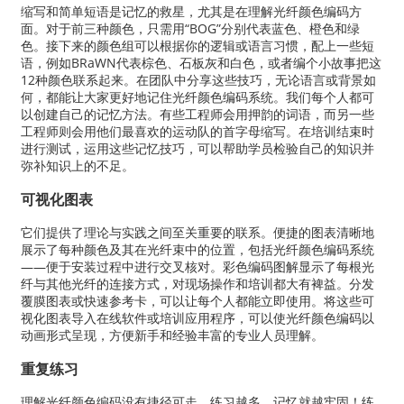
缩写和简单短语是记忆的救星，尤其是在理解光纤颜色编码方
面。对于前三种颜色，只需用“BOG”分别代表蓝色、橙色和绿
色。接下来的颜色组可以根据你的逻辑或语言习惯，配上一些短
语，例如BRaWN代表棕色、石板灰和白色，或者编个小故事把这
12种颜色联系起来。在团队中分享这些技巧，无论语言或背景如
何，都能让大家更好地记住光纤颜色编码系统。我们每个人都可
以创建自己的记忆方法。有些工程师会用押韵的词语，而另一些
工程师则会用他们最喜欢的运动队的首字母缩写。在培训结束时
进行测试，运用这些记忆技巧，可以帮助学员检验自己的知识并
弥补知识上的不足。
可视化图表
它们提供了理论与实践之间至关重要的联系。便捷的图表清晰地
展示了每种颜色及其在光纤束中的位置，包括光纤颜色编码系统
——便于安装过程中进行交叉核对。彩色编码图解显示了每根光
纤与其他光纤的连接方式，对现场操作和培训都大有裨益。分发
覆膜图表或快速参考卡，可以让每个人都能立即使用。将这些可
视化图表导入在线软件或培训应用程序，可以使光纤颜色编码以
动画形式呈现，方便新手和经验丰富的专业人员理解。
重复练习
理解光纤颜色编码没有捷径可走。练习越多，记忆就越牢固！练