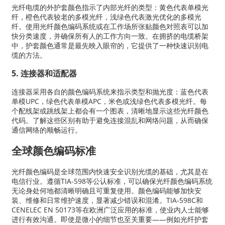
光纤电缆的外护套颜色指示了内部光纤的类型：黄色代表单模光
纤，橙色代表较老的多模光纤，浅绿色代表激光优化的多模光
纤。使用光纤颜色编码系统或在工作场所张贴颜色对照表可以加
快分类速度，并确保所有人的工作方向一致。在拥挤的电缆桥架
中，护套颜色通常是最先映入眼帘的，它提供了一种快速识别电
缆的方法。
5. 连接器和适配器
连接器采用各自的颜色编码系统来指示类型和抛光度：蓝色代表
单模UPC，绿色代表单模APC，米色或浅绿色代表多模光纤。每
个配线架或跳线架上都会有一个图表，清晰地显示这些光纤颜色
代码。了解这些区别有助于避免连接混乱和网络问题，从而确保
通信网络的顺畅运行。
全球颜色编码标准
光纤颜色编码是全球范围内快速安全识别光缆的基础，尤其是在
电信行业。遵循TIA-598等公认标准，可以确保光纤颜色编码系统
无论身处何地都清晰明确且可重复使用。颜色编码能够加快安
装、维修和日常维护速度，显著减少错误和混淆。TIA-598C和
CENELEC EN 50173等在欧洲广泛应用的标准，使业内人士能够
进行有效沟通。即使是微小的细节也至关重要——例如光纤护套