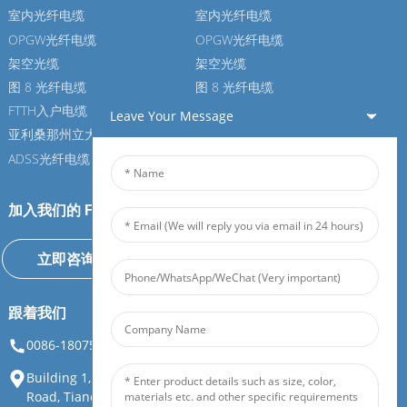
室内光纤电缆
室内光纤电缆
OPGW光纤电缆
OPGW光纤电缆
架空光缆
架空光缆
图 8 光纤电缆
图 8 光纤电缆
FTTH入户电缆
FTTH入户电缆
Leave Your Message
亚利桑那州立大学光纤电缆
亚利桑那州立大学光纤电缆
ADSS光纤电缆
ADSS光纤电缆
加入我们的 Feiboer
立即咨询
跟着我们
0086-18075108880
info@feiboer.com.cn
Building 1, Zhongjianbaobao Mansion, No. 30, Lianhu 3rd
Road, Tianding Street, Yuelu District, Changsha City, Hunan