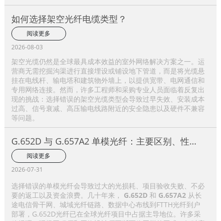
如何选择架空光纤电缆类型？
阅读更多
2026-08-03
架空光缆仍然是全球最具成本效益的室外网络解决方案之一。运
营商无需挖掘沟渠进行直接埋设或铺设地下管道，而是将光缆悬
挂在电线杆、输电塔和建筑物外墙上，以提供宽带、电网通信和
专用网络连接。然而，许多工程师和采购专业人员面临着反复出
现的挑战：选择错误的架空光缆类型会导致过早失效、安装成本
过高、信号衰减、高压输电线路附近的安全隐患以及硬件不兼容
等问题。
G.652D 与 G.657A2 单模光纤：主要区别、性能
比较及应用选择指南
阅读更多
2026-07-31
选择错误的单模光纤会导致过大的光损耗、项目验收失败、不必
要的返工以及资金浪费。几十年来，
G.652D
和
G.657A2
从长
途电信骨干网、城域光纤链路、数据中心布线到FTTH光纤到户
部署，G.652D光纤已在全球光纤项目中占据主导地位。许多采