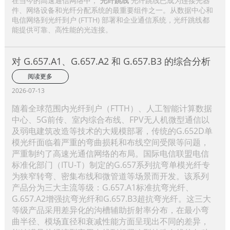
在当今的高速通信网络中，
光纤跳线
光纤跳线已成为连接光器
件、网络设备和光纤分配系统的最重要组件之一。从数据中心和
电信网络到光纤到户 (FTTH) 部署和企业通信系统，光纤跳线都
能提供可靠、高性能的光连接。
对 G.657.A1、G.657.A2 和 G.657.B3 的综合分析
阅读更多
2026-07-13
随着全球范围内光纤到户（FTTH）、人工智能计算数据
中心、5G前传、室内综合布线、FPV无人机微型通信以
及弱电建筑改造等技术的大规模部署，传统的G.652D单
模光纤面临着严重的弯曲损耗和布线空间受限等问题，
严重制约了高速光通信网络的布局。国际电信联盟电信
标准化部门（ITU-T）制定的G.657系列抗弯单模光纤专
为狭窄转弯、密集布线和微管道等场景而开发。该系列
产品分为三大主流等级：G.657.A1标准抗弯光纤、
G.657.A2增强抗弯光纤和G.657.B3超抗弯光纤。这三大
等级产品采用差异化的沟槽辅助折射率分布，在最小弯
曲半径、模场直径和衰减性能方面呈现出不同的差异，