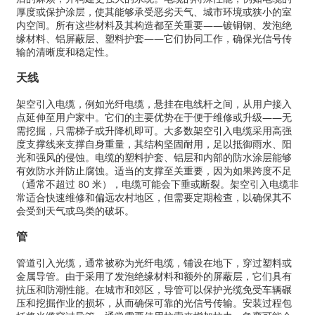
厚度或保护涂层，使其能够承受恶劣天气、城市环境或狭小的室
内空间。所有这些材料及其构造都至关重要——镀铜钢、发泡绝
缘材料、铝屏蔽层、塑料护套——它们协同工作，确保光信号传
输的清晰度和稳定性。
天线
架空引入电缆，例如光纤电缆，悬挂在电线杆之间，从用户接入
点延伸至用户家中。它们的主要优势在于便于维修或升级——无
需挖掘，只需梯子或升降机即可。大多数架空引入电缆采用高强
度支撑线来支撑自身重量，其结构坚固耐用，足以抵御雨水、阳
光和强风的侵蚀。电缆的塑料护​​套、铝层和内部的防水涂层能够
有效防水并防止腐蚀。适当的支撑至关重要，因为如果跨度不足
（通常不超过 80 米），电缆可能会下垂或断裂。架空引入电缆非
常适合快速维修和偏远农村地区，但需要定期检查，以确保其不
会受到天气或鸟类的破坏。
管
管道引入光缆，通常被称为光纤电缆，铺设在地下，穿过塑料或
金属导管。由于采用了发泡绝缘材料和额外的屏蔽层，它们具有
抗压和防潮性能。在城市和郊区，导管可以保护光缆免受车辆碾
压和挖掘作业的损坏，从而确保可靠的光信号传输。安装过程包