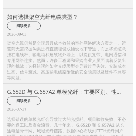
如何选择架空光纤电缆类型？
阅读更多
2026-08-03
架空光缆仍然是全球最具成本效益的室外网络解决方案之一。运
营商无需挖掘沟渠进行直接埋设或铺设地下管道，而是将光缆悬
挂在电线杆、输电塔和建筑物外墙上，以提供宽带、电网通信和
专用网络连接。然而，许多工程师和采购专业人员面临着反复出
现的挑战：选择错误的架空光缆类型会导致过早失效、安装成本
过高、信号衰减、高压输电线路附近的安全隐患以及硬件不兼容
等问题。
G.652D 与 G.657A2 单模光纤：主要区别、性能
比较及应用选择指南
阅读更多
2026-07-31
选择错误的单模光纤会导致过大的光损耗、项目验收失败、不必
要的返工以及资金浪费。几十年来，
G.652D
和
G.657A2
从长
途电信骨干网、城域光纤链路、数据中心布线到FTTH光纤到户