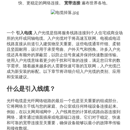
快、更稳定的网络连接。
宽带连接
遍布世界各地。
一个
引入电缆
入户光缆是指将服务线路连接到个人住宅或商业场
所的光纤或同轴电缆。入户光缆对于将高速互联网、电视或电话
线路直接从街道引入建筑物至关重要。这些电缆通常纤细、柔韧
且坚固耐用，设计用于承受弯曲、户外天气和拐角。许多入户光
缆还具有额外的屏蔽层，以防止信号衰减并保持快速数据传输。
使用入户光缆意味着更少的干扰和可靠的连接，满足您日常的数
字需求。随着越来越多的人需要快速可靠的互联网，入户光缆已
成为新安装的标配。以下章节将详细介绍入户光缆的类别、应用
和安装建议。
a
什么是引入线缆？
光纤电缆是光纤网络链路的最后一个也是至关重要的组成部分。
它将网络主干线与您的家庭、办公室或任何终端设备连接起来。
例如，在以太网局域网中，入户线将您的计算机或路由器连接到
网络，通常通过墙面插座或电源端口连接。它们对于稳定、快速
和可靠的宽带连接至关重要，确保设备能够以最小的故障率传输
和接收数据。