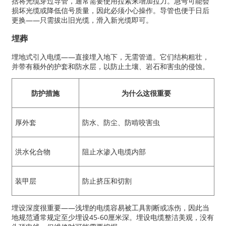
括将光缆穿过导管，通常需要使用拉索来增加拉力。急弯可能会
损坏光缆或降低信号质量，因此必须小心操作。导管也便于日后
更换——只需拔出旧光缆，滑入新光缆即可。
埋葬
埋地式引入电缆——直接埋入地下，无需管道。它们结构粗壮，
并带有额外的护套和防水层，以防止土壤、岩石和害虫的侵蚀。
防护措施
为什么这很重要
厚外套
防水、防尘、防啃咬害虫
洪水化合物
阻止水渗入电缆内部
装甲层
防止挤压和切割
埋设深度很重要——浅埋的电缆容易被工具割断或冻伤，因此当
地规范通常规定至少埋设45-60厘米深。埋设电缆整洁美观，没有