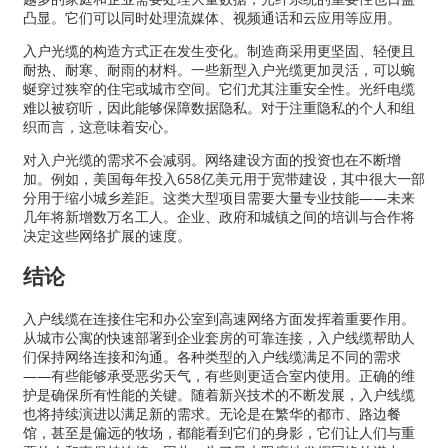
凸显。它们可以同时处理流媒体、视频通话和云应用等应用。
入户光缆的构造方式正在发生变化。制造商采用更坚固、轻便且
耐热、耐寒、耐雨的材料。一些新型入户光缆更加灵活，可以蜿
蜒穿过狭窄的住宅或城市空间。它们尤其注重安全性。光纤电缆
难以被窃听，因此能够保障数据隐私。对于注重隐私的个人和组
织而言，这意味着安心。
对入户光缆的需求不会减弱。网络建设方面的投资也在不断增
加。例如，美国每年投入658亿美元用于宽带建设，其中很大一部
分用于缩小城乡差距。这类大型项目需要大量专业技能——未来
几年将新增数万名工人。企业、政府和城镇之间的培训与合作将
决定这些网络扩展的速度。
结论
入户线缆在连接住宅和办公室到高速网络方面发挥着重要作用。
从城市公寓的快速部署到企业套房的可靠连接，入户线缆帮助人
们保持网络连接和沟通。各种类型的入户线缆满足不同的需求
——有些能够承受恶劣天气，有些则更适合室内使用。正确的维
护是确保所有性能的关键。随着新兴技术的不断发展，入户线缆
也将持续演进以满足新的需求。无论是在繁华的都市、路边餐
馆，甚至是偏远的牧场，都能看到它们的身影，它们让人们与重