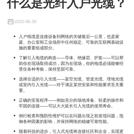
什么是光纤入户光缆？
2025-06-30
入户线缆是连接设备到网络的关键最后一公里，也是家
庭、办公室和工业场所中任何稳定、可靠的互联网基础设
施的重要组成部分。
了解引入电缆的构造——导体、绝缘层、护套——可以帮
助你在现场取得成功，因为在现场，你的电缆必须能够经
受住各种考验，保持坚固可靠。
选择合适的引入光缆——架空光缆、管道光缆、埋地光缆
或室内引入光缆——对于满足某些安装和性能要求至关重
要。
正确的安装程序——例如充分的场地准备、轻柔的操作和
牢固的连接——可以大大延长引入光缆的使用寿命。
例行检查和预防性维护可以在问题出现之前发现问题，抵
御各种因素的影响，并保持网络的稳健可靠性能。
随着科技的进步，引入式光缆将连接社区和企业，实现更