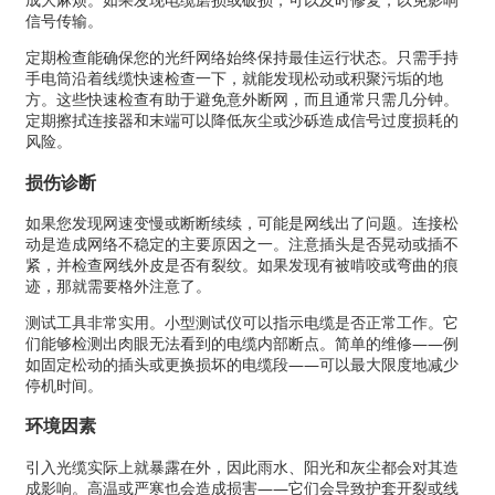
信号传输。
定期检查能确保您的光纤网络始终保持最佳运行状态。只需手持
手电筒沿着线缆快速检查一下，就能发现松动或积聚污垢的地
方。这些快速检查有助于避免意外断网，而且通常只需几分钟。
定期擦拭连接器和末端可以降低灰尘或沙砾造成信号过度损耗的
风险。
损伤诊断
如果您发现网速变慢或断断续续，可能是网线出了问题。连接松
动是造成网络不稳定的主要原因之一。注意插头是否晃动或插不
紧，并检查网线外皮是否有裂纹。如果发现有被啃咬或弯曲的痕
迹，那就需要格外注意了。
测试工具非常实用。小型测试仪可以指示电缆是否正常工作。它
们能够检测出肉眼无法看到的电缆内部断点。简单的维修——例
如固定松动的插头或更换损坏的电缆段——可以最大限度地减少
停机时间。
环境因素
引入光缆实际上就暴露在外，因此雨水、阳光和灰尘都会对其造
成影响。高温或严寒也会造成损害——它们会导致护套开裂或线