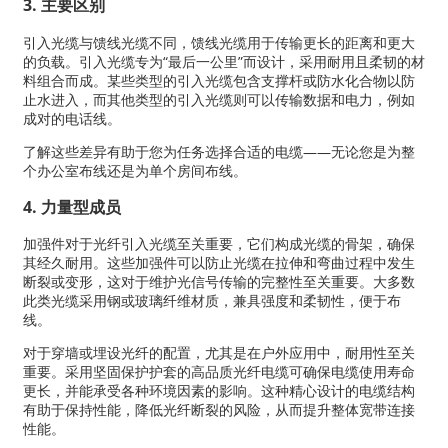
3. 主要区别
引入光缆与馈线光缆不同，馈线光缆用于传输更长的距离和更大
的负载。引入光缆专为“最后一公里”而设计，采用耐用且柔韧的材
料组合而成。某些类型的引入光缆包含支撑杆或防水化合物以防
止水进入，而其他类型的引入光缆则可以传输数据和电力，例如
成对的电话线。
了解这些差异有助于您为任务选择合适的电缆——无论您是为整
个办公室布线还是为单个房间布线。
4. 力量型成员
加强件对于光纤引入光缆至关重要，它们构成光缆的骨架，确保
其经久耐用。这些加强件可以防止光缆在拉伸和弯曲过程中发生
断裂或变形，这对于维护光信号传输的完整性至关重要。大多数
此类光缆采用钢或玻璃纤维材质，兼具强度和柔韧性，便于布
线。
对于穿墙或埋设光纤的配置，尤其是在户外应用中，耐用性至关
重要。采用坚固保护护套的高品质光纤电缆可确保电缆使用寿命
更长，并能承受各种环境因素的影响。这种精心设计的电缆结构
有助于保持性能，降低光纤断裂的风险，从而提升整体宽带连接
性能。