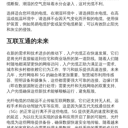
缆断裂。潮湿的空气意味着水分会渗入，这对光缆不利。
选择适合您环境的电缆。在潮湿环境中，请选择防水电缆。在高
温或低温环境中，请选择不会因天气变化而开裂的电缆。使用保
护装置，例如简易电缆护套或架空电缆桥架，可以有效防止阳光
和灰尘的侵蚀。
互联互通的未来
在新的需求和技术进步的推动下，入户光缆正在快速发展。它们
是将光纤直接输送到住宅和商业场所的第一道防线。随着人们随
时随地都渴望更快的网络访问，入户光缆正助力满足这一需求。
城市和乡村都依赖它们为工作、学习和娱乐提供高速连接。未来
几年，光纤网络和 5G 的融合将更加重要。智慧城市利用传感
器、照明设备和摄像头，这些都需要强大可靠的连接。边缘计算
（即在数据源附近进行处理）需要光纤和无线网络的双重支持。
入户光缆确保这些新技术能够顺畅运行，避免瓶颈。
光纤电缆的功能远不止传输互联网数据。它们还支持无人机、远
程手术和自动驾驶汽车等应用。这是因为第五代无线通信技术
（5G）的正常运行离不开这些电缆。5G 提供更高的速度和更低
的延迟，为以往无法实现的设备和应用开启了新的可能性。光纤
电缆为这些网络提供备份，确保数据快速安全地传输。随着越来
越多的家庭和企业需要处理大量数据，光纤系统的重要性也日益