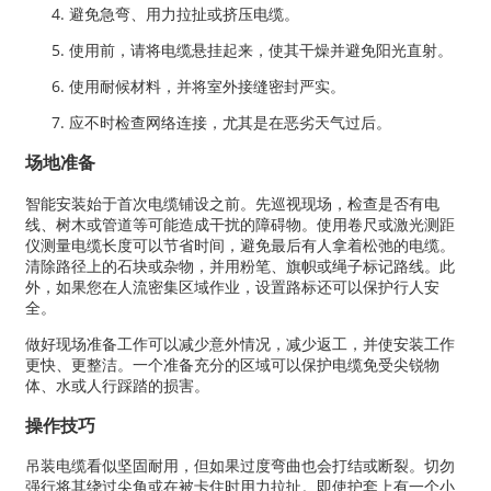
避免急弯、用力拉扯或挤压电缆。
使用前，请将电缆悬挂起来，使其干燥并避免阳光直射。
使用耐候材料，并将室外接缝密封严实。
应不时检查网络连接，尤其是在恶劣天气过后。
场地准备
智能安装始于首次电缆铺设之前。先巡视现场，检查是否有电
线、树木或管道等可能造成干扰的障碍物。使用卷尺或激光测距
仪测量电缆长度可以节省时间，避免最后有人拿着松弛的电缆。
清除路径上的石块或杂物，并用粉笔、旗帜或绳子标记路线。此
外，如果您在人流密集区域作业，设置路标还可以保护行人安
全。
做好现场准备工作可以减少意外情况，减少返工，并使安装工作
更快、更整洁。一个准备充分的区域可以保护电缆免受尖锐物
体、水或人行踩踏的损害。
操作技巧
吊装电缆看似坚固耐用，但如果过度弯曲也会打结或断裂。切勿
强行将其绕过尖角或在被卡住时用力拉扯。即使护套上有一个小