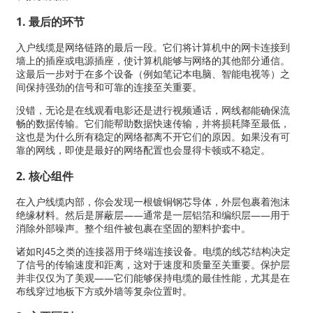
1. 最后的环节
入户线缆是网络链路的最后一段。它们将计算机中的网卡连接到
墙上的插座或电源插座，使计算机能够与网络的其他部分通信。
这最后一步对于在多个设备（例如笔记本电脑、智能电视等）之
间保持强劲的信号和可靠的连接至关重要。
没错，无论是在线观看电影还是进行视频通话，网线都能确保流
畅的数据传输。它们能帮助数据快速传输，并将损耗降至最低，
这也是为什么所有稳定的网络都离不开它们的原因。如果没有可
靠的网线，即使是最好的网络配置也会显得卡顿或不稳定。
2. 核心组件
在入户线缆内部，你会发现一根镀铜钢芯导体，外层包裹着泡沫
绝缘材料。然后是屏蔽层——通常是一层铝箔和编织层——用于
消除外部噪声。整个组件被包裹在坚固的塑料护套中。
诸如RJ45之类的连接器用于终端连接设备。电缆的线芯结构决定
了信号的传输速度和距离，这对于速度和质量至关重要。保护层
并非仅仅为了美观——它们能够保持电缆的最佳性能，尤其是在
布线穿过地板下方或外墙等复杂位置时。