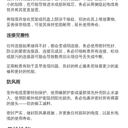
小的划痕，也可能导致进水或损坏线芯。务必从两侧提起电缆卷
筒并将其竖直放置。
将线缆存放在货架或托盘上阴凉干燥处。切勿在其上堆放重物。
妥善保管线缆，可使其保持坚固耐用，延长使用寿命。
连接完整性
任何连接如果做得不好，都会变成弱连接。务必使用密封性好、
防尘的紧密连接器。连接完成后，务必仔细检查所有连接。松动
或脏污的连接器可能会导致数周后出现信号丢失或中断。
定期检查有助于及早发现问题。良好的终止服务意味着更少的返
修和更好的性能。
防风雨
室外电缆需要特别保护。使用橡胶护套或凝胶填充外壳防止水渗
入。使用防紫外线护套阻挡阳光损伤。务必包裹并密封所有裸露
的接头——切勿偷工减料。
密封严实，做好防风暴措施，并更换任何损坏的电缆，以延长电
缆的使用寿命。