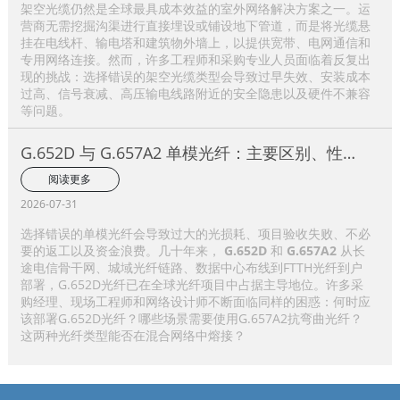
架空光缆仍然是全球最具成本效益的室外网络解决方案之一。运
营商无需挖掘沟渠进行直接埋设或铺设地下管道，而是将光缆悬
挂在电线杆、输电塔和建筑物外墙上，以提供宽带、电网通信和
专用网络连接。然而，许多工程师和采购专业人员面临着反复出
现的挑战：选择错误的架空光缆类型会导致过早失效、安装成本
过高、信号衰减、高压输电线路附近的安全隐患以及硬件不兼容
等问题。
G.652D 与 G.657A2 单模光纤：主要区别、性能
比较及应用选择指南
阅读更多
2026-07-31
选择错误的单模光纤会导致过大的光损耗、项目验收失败、不必
要的返工以及资金浪费。几十年来，
G.652D
和
G.657A2
从长
途电信骨干网、城域光纤链路、数据中心布线到FTTH光纤到户
部署，G.652D光纤已在全球光纤项目中占据主导地位。许多采
购经理、现场工程师和网络设计师不断面临同样的困惑：何时应
该部署G.652D光纤？哪些场景需要使用G.657A2抗弯曲光纤？
这两种光纤类型能否在混合网络中熔接？