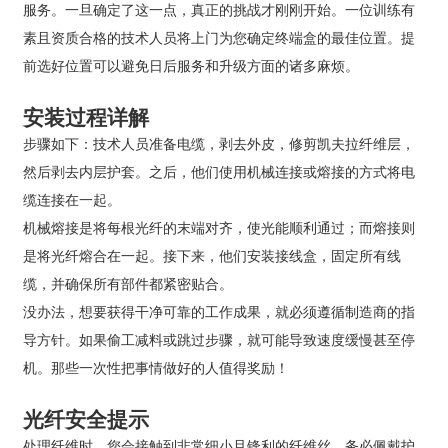
服务。一旦确定了这一点，真正的挑战才刚刚开始。一位训练有
素且资质合格的技术人员将上门为您确定终端盒的最佳位置。提
前选好位置可以避免日后服务和升级方面的诸多麻烦。
安装过程详解
步骤如下：技术人员准备电缆，剥去外皮，修剪凯夫拉纤维层，
然后剥去内层护套。之后，他们使用机械连接或熔接的方式将电
缆连接在一起。
机械熔接是将每根光纤的末端对齐，使光能顺利通过；而熔接则
是将光纤熔合在一起。接下来，他们安装接线盒，固定所有线
缆，并确保所有部件都紧密贴合。
没办法，想要获得干净可靠的工作成果，就必须遵循制造商的指
导方针。如果偷工减料或跳过步骤，就可能导致速度缓慢甚至停
机。那些一次性把事情做好的人值得奖励！
光纤安全提示
处理纤维时，您会接触到非常细小且锋利的纤维丝。务必佩戴护