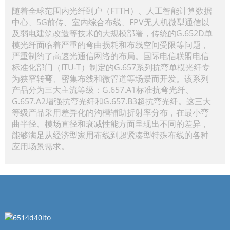
随着全球范围内光纤到户（FTTH）、人工智能计算数据
中心、5G前传、室内综合布线、FPV无人机微型通信以
及弱电建筑改造等技术的大规模部署，传统的G.652D单
模光纤面临着严重的弯曲损耗和布线空间受限等问题，
严重制约了高速光通信网络的布局。国际电信联盟电信
标准化部门（ITU-T）制定的G.657系列抗弯单模光纤专
为狭窄转弯、密集布线和微管道等场景而开发。该系列
产品分为三大主流等级：G.657.A1标准抗弯光纤、
G.657.A2增强抗弯光纤和G.657.B3超抗弯光纤。这三大
等级产品采用差异化的沟槽辅助折射率分布，在最小弯
曲半径、模场直径和衰减性能方面呈现出不同的差异，
能够满足从经济型家用布线到超紧凑型特殊布线的各种
应用场景需求。