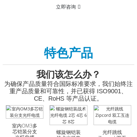
立即咨询
特色产品
我们该怎么办？
为确保产品质量符合国际标准要求，我们始终注
重产品质量和可靠性，并已获得 ISO9001、
CE、RoHS 等产品认证。
室内OM3多
GYFTA53 铠装室外光
GYFTA53 铠装室外光
芯铠装分支
缆 96芯
缆 96芯
螺旋钢铠装
光纤跳线