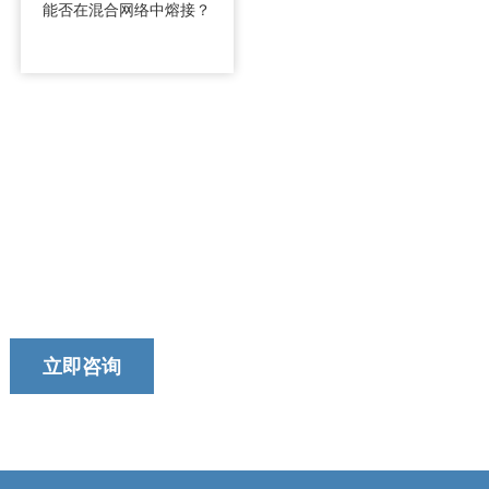
能否在混合网络中熔接？
今天就联系我们的团队吧！
我们以提供及时、可靠和有用的服务而自豪。
立即咨询