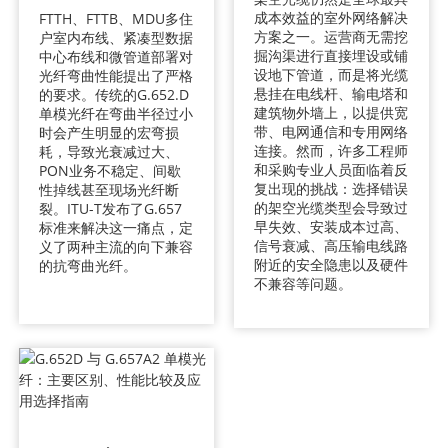
成本效益的室外网络解决
FTTH、FTTB、MDU多住
方案之一。运营商无需挖
户室内布线、紧凑型数据
掘沟渠进行直接埋设或铺
中心布线和微管道部署对
设地下管道，而是将光缆
光纤弯曲性能提出了严格
悬挂在电线杆、输电塔和
的要求。传统的G.652.D
建筑物外墙上，以提供宽
单模光纤在弯曲半径过小
带、电网通信和专用网络
时会产生明显的宏弯损
连接。然而，许多工程师
耗，导致光衰减过大、
和采购专业人员面临着反
PON业务不稳定、间歇
复出现的挑战：选择错误
性掉线甚至现场光纤断
的架空光缆类型会导致过
裂。ITU-T发布了G.657
早失效、安装成本过高、
标准来解决这一痛点，定
信号衰减、高压输电线路
义了两种主流的向下兼容
附近的安全隐患以及硬件
的抗弯曲光纤。
不兼容等问题。