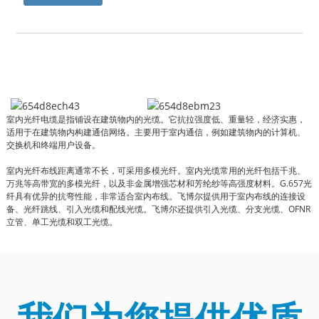
室内光纤电缆是指铺设在建筑物内的光缆。它抗拉强度低、重量轻，经济实惠，
适用于在建筑物内构建通信网络。主要用于室内通信，例如建筑物内的计算机、
交换机和终端用户设备。
室内光纤布线距离通常不长，可采用多模光纤。室内光缆常用的光纤包括千兆、
万兆等高带宽的多模光纤，以及非金属增强芯材和芳纶纱等高强度材料。G.657光
纤具有优异的抗弯性能，非常适合室内布线。飞博尔提供用于室内布线的连接设
a
备、光纤跳线、引入光缆和配线光缆。飞博尔还提供引入光缆、分支光缆、OFNR
立管、单工光缆和双工光缆。