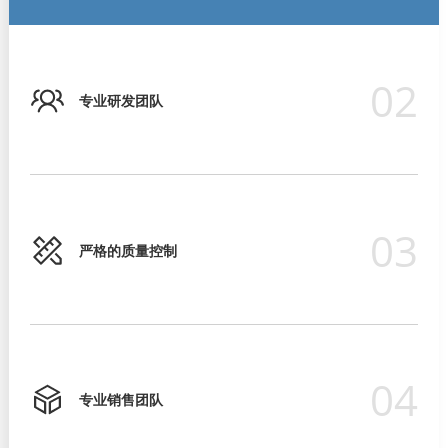
02
专业研发团队
03
严格的质量控制
04
专业销售团队
严格的质量控制
专业销售团队
超过15年的ODM/OEM经验
专业研发团队
为确保产品质量符合国际标准要求，我们始终注重产品质量和可
我们有严格的培训流程，让他们在客户面前表现得专业，并为客