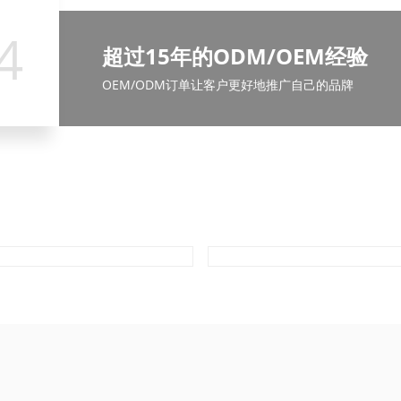
4
严格的质量控制
超过15年的ODM/OEM经验
专业研发团队
专业销售团队
为确保产品质量符合国际标准要求，我们始终注重产品质量
OEM/ODM订单让客户更好地推广自己的品牌
我们的研发部门占公司总规模的 60%。
CE、RoHS 等产品认证。
我们有一套严格的培训流程，让他们在客户面前表现