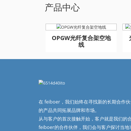
产品中心
线（OPGW电
GYFTA53 铠装室外光缆
GYFTA53 铠装室外光缆
OPGW光纤复合架空地
缆）
96芯
96芯
线
在 feiboer，我们始终在寻找新的长期合
的产品共同拓展品牌和市场。
从与客户的首次接触开始，客户就是我们的
feiboer的合作伙伴，我们会与客户探讨当