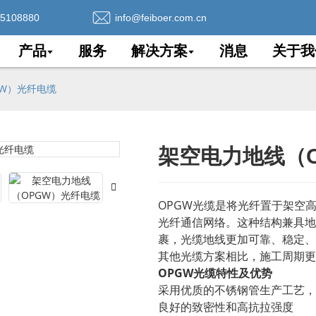
75108880
info@feiboer.com.cn
产品
服务
解决方案
消息
关于我
GW）光纤电缆
架空电力地线（
Loading..
Loading..
OPGW光缆是将光纤置于架空
光纤通信网络。这种结构兼具地
裹，光缆地线更加可靠、稳定、
其他光缆方案相比，施工周期更
OPGW光缆特性及优势
采用优质的不锈钢管生产工艺，
良好的致密性和高抗拉强度