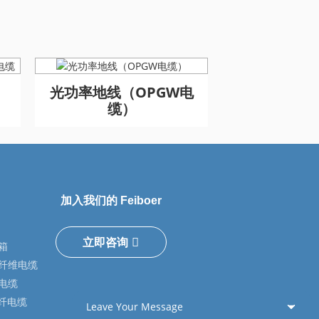
缆
缆
光功率地线（OPGW电
OPGW光纤
缆）
线
加入我们的 Feiboer
立即咨询
箱
纤维电缆
电缆
光纤电缆
Leave Your Message