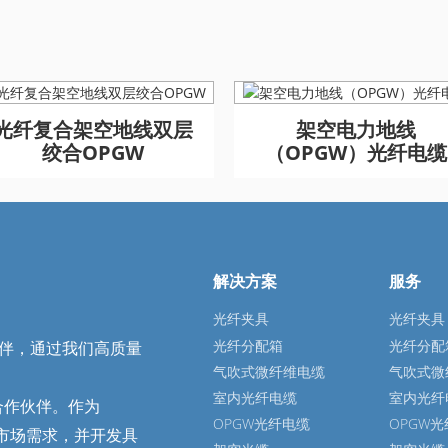
GYFTA53 铠装室外光缆
GYFTA53 铠装室外光缆
光纤复合架空地线双层
GYFTA53 铠装室外光
GYFTA53 铠装室外光
架空电力地线
绞合OPGW
96芯
96芯
（OPGW）光纤电缆
96芯
96芯
解决方案
服务
光纤夹具
光纤夹具
光纤分配箱
光纤分配
作伙伴，通过我们高质量
气吹式微纤维电缆
气吹式微
室内光纤电缆
室内光纤
合作伙伴。作为
OPGW光纤电缆
OPGW
地市场需求，并开发具