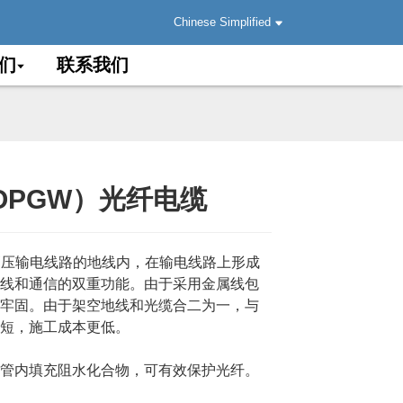
Chinese Simplified
们
联系我们
OPGW）光纤电缆
.
.
Load
Load
高压输电线路的地线内，在输电线路上形成
线和通信的双重功能。由于采用金属线包
牢固。由于架空地线和光缆合二为一，与
短，施工成本更低。
管内填充阻水化合物，可有效保护光纤。