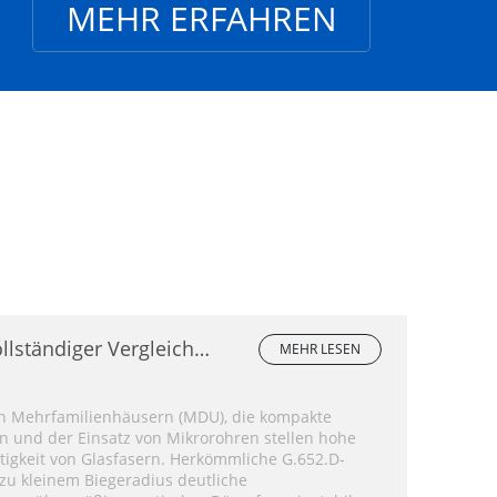
MEHR ERFAHREN
llständiger Vergleich
MEHR LESEN
inmodenfasern
on Mehrfamilienhäusern (MDU), die kompakte
 und der Einsatz von Mikrorohren stellen hohe
tigkeit von Glasfasern. Herkömmliche G.652.D-
zu kleinem Biegeradius deutliche