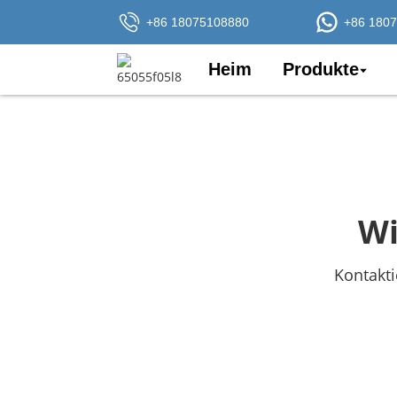
+86 18075108880
+86 180
Heim
Produkte
Wi
Kontakti