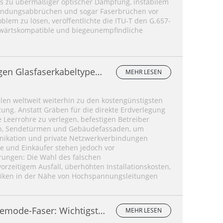
s zu übermäßiger optischer Dämpfung, instabilem
rbindungsabbrüchen und sogar Faserbrüchen vor
blem zu lösen, veröffentlichte die ITU-T den G.657-
bwärtskompatible und biegeunempfindliche
igen Glasfaserkabeltypen
MEHR LESEN
?
hlen weltweit weiterhin zu den kostengünstigsten
ung. Anstatt Gräben für die direkte Erdverlegung
Leerrohre zu verlegen, befestigen Betreiber
en, Sendetürmen und Gebäudefassaden, um
nikation und private Netzwerkverbindungen
ure und Einkäufer stehen jedoch vor
ungen: Die Wahl des falschen
vorzeitigem Ausfall, überhöhten Installationskosten,
siken in der Nähe von Hochspannungsleitungen
lemode-Faser: Wichtigste
MEHR LESEN
ergleich und