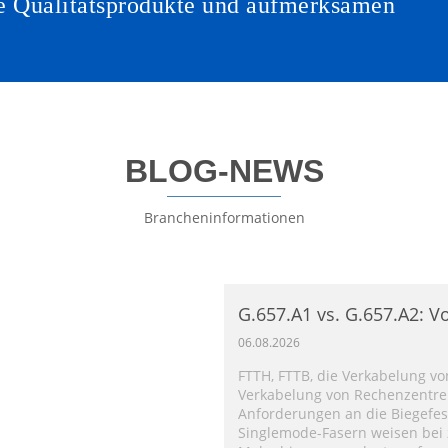
Sie Qualitätsprodukte und aufmerksamen
BLOG-NEWS
Brancheninformationen
G.657.A1 vs. G.657.A2: Vo
biegeunempfindlicher E
06.08.2026
FTTH, FTTB, die Verkabelung v
Verkabelung von Rechenzentren
Anforderungen an die Biegefes
Singlemode-Fasern weisen bei 