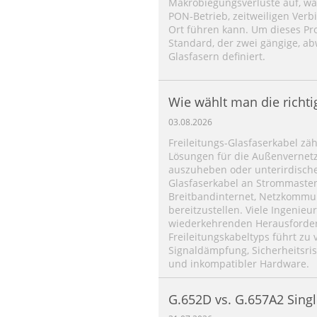
Makrobiegungsverluste auf, wa
PON-Betrieb, zeitweiligen Ve
Ort führen kann. Um dieses Pro
Standard, der zwei gängige, a
Glasfasern definiert.
Wie wählt man die richt
für die Luftverlegung aus
03.08.2026
Freileitungs-Glasfaserkabel zä
Lösungen für die Außenvernetz
auszuheben oder unterirdische 
Glasfaserkabel an Strommast
Breitbandinternet, Netzkommu
bereitzustellen. Viele Ingenie
wiederkehrenden Herausforder
Freileitungskabeltyps führt zu 
Signaldämpfung, Sicherheitsri
und inkompatibler Hardware.
G.652D vs. G.657A2 Sing
Unterschiede, Leistungsv