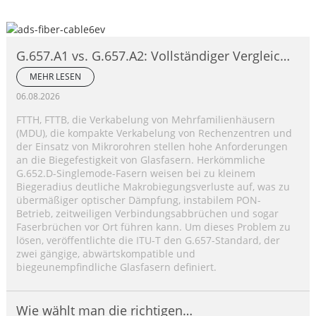
G.657.A1 vs. G.657.A2: Vollständiger Vergleich
biegeunempfindlicher Einmodenfasern
MEHR LESEN
06.08.2026
FTTH, FTTB, die Verkabelung von Mehrfamilienhäusern
(MDU), die kompakte Verkabelung von Rechenzentren und
der Einsatz von Mikrorohren stellen hohe Anforderungen
an die Biegefestigkeit von Glasfasern. Herkömmliche
G.652.D-Singlemode-Fasern weisen bei zu kleinem
Biegeradius deutliche Makrobiegungsverluste auf, was zu
übermäßiger optischer Dämpfung, instabilem PON-
Betrieb, zeitweiligen Verbindungsabbrüchen und sogar
Faserbrüchen vor Ort führen kann. Um dieses Problem zu
lösen, veröffentlichte die ITU-T den G.657-Standard, der
zwei gängige, abwärtskompatible und
biegeunempfindliche Glasfasern definiert.
Wie wählt man die richtigen