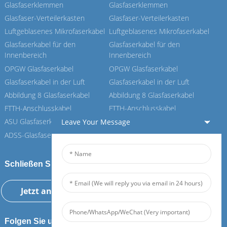
Glasfaserklemmen
Glasfaserklemmen
Glasfaser-Verteilerkasten
Glasfaser-Verteilerkasten
Luftgeblasenes Mikrofaserkabel
Luftgeblasenes Mikrofaserkabel
Glasfaserkabel für den
Glasfaserkabel für den
Innenbereich
Innenbereich
OPGW Glasfaserkabel
OPGW Glasfaserkabel
Glasfaserkabel in der Luft
Glasfaserkabel in der Luft
Abbildung 8 Glasfaserkabel
Abbildung 8 Glasfaserkabel
FTTH-Anschlusskabel
FTTH-Anschlusskabel
ASU Glasfaserkabel
ASU Glasfaserkabel
Leave Your Message
ADSS-Glasfaserkabel
ADSS-Glasfaserkabel
Schließen Sie sich unserem Feiboer an
Jetzt anfragen
Folgen Sie uns