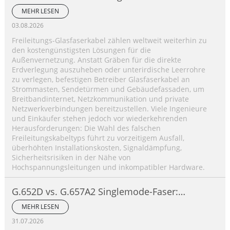
Glasfaserkabeltypen für die Luftverlegung
MEHR LESEN
aus?
03.08.2026
Freileitungs-Glasfaserkabel zählen weltweit weiterhin zu
den kostengünstigsten Lösungen für die
Außenvernetzung. Anstatt Gräben für die direkte
Erdverlegung auszuheben oder unterirdische Leerrohre
zu verlegen, befestigen Betreiber Glasfaserkabel an
Strommasten, Sendetürmen und Gebäudefassaden, um
Breitbandinternet, Netzkommunikation und private
Netzwerkverbindungen bereitzustellen. Viele Ingenieure
und Einkäufer stehen jedoch vor wiederkehrenden
Herausforderungen: Die Wahl des falschen
Freileitungskabeltyps führt zu vorzeitigem Ausfall,
überhöhten Installationskosten, Signaldämpfung,
Sicherheitsrisiken in der Nähe von
Hochspannungsleitungen und inkompatibler Hardware.
G.652D vs. G.657A2 Singlemode-Faser:
Wichtigste Unterschiede, Leistungsvergleich
MEHR LESEN
und Anwendungsleitfaden
31.07.2026