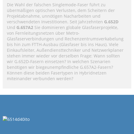
Die Wahl der falschen Singlemode-Faser führt zu
übermäßigen optischen Verlusten, dem Scheitern der
Projektabnahme, unnötigen Nacharbeiten und
verschwendeten Investitionen. Seit Jahrzehnten
G.652D
Und
G.657A2
Sie dominieren globale Glasfaserprojekte,
von Fernleitungsnetzen über Metro-
Glasfaserverbindungen und Rechenzentrumsverkabelung
bis hin zum FTTH-Ausbau (Glasfaser bis ins Haus). Viele
Einkaufsleiter, Außendiensttechniker und Netzwerkplaner
stehen immer wieder vor derselben Frage: Wann sollten
wir G.652D-Fasern einsetzen? In welchen Szenarien
benötigen wir biegeunempfindliche G.657A2-Fasern?
Können diese beiden Fasertypen in Hybridnetzen
miteinander verbunden werden?