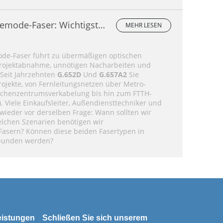
lemode-Faser: Wichtigste
MEHR LESEN
ergleich und
ode-Faser führt zu übermäßigen optischen
Projektabnahme, unnötigen Nacharbeiten und
 Seit Jahrzehnten
G.652D
Und
G.657A2
Sie
ojekte, von Fernleitungsnetzen über Metro-
chenzentrumsverkabelung bis hin zum FTTH-
. Viele Einkaufsleiter, Außendiensttechniker und
ieder vor derselben Frage: Wann sollten wir
elchen Szenarien benötigen wir
Fasern? Können diese beiden Fasertypen in
rbunden werden?
eistungen
Schließen Sie sich unserem