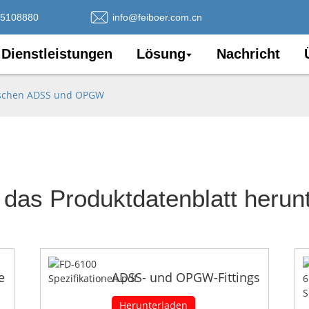
75108880
info@feiboer.com.cn
Dienstleistungen
Lösung
Nachricht
ischen ADSS und OPGW
das Produktdatenblatt herun
e
ADSS- und OPGW-Fittings
Herunterladen