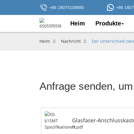
+86 18075108880
+86 180
Heim
Produkte
Heim
Nachricht
Der Unterschied zw
Anfrage senden, um 
Glasfaser-Anschlusskast
n