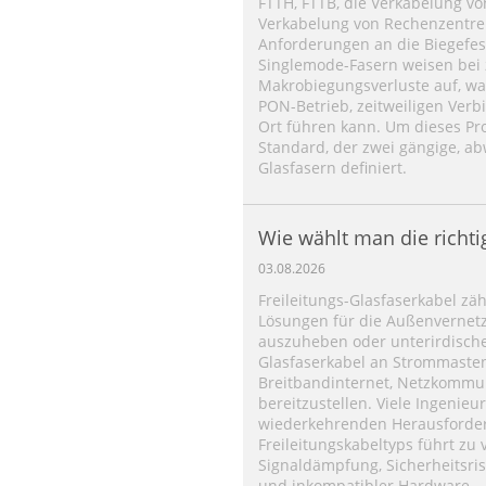
FTTH, FTTB, die Verkabelung v
Verkabelung von Rechenzentren
Anforderungen an die Biegefes
Singlemode-Fasern weisen bei 
Makrobiegungsverluste auf, wa
PON-Betrieb, zeitweiligen Ve
Ort führen kann. Um dieses Pro
Standard, der zwei gängige, a
Glasfasern definiert.
Wie wählt man die richt
für die Luftverlegung aus
03.08.2026
Freileitungs-Glasfaserkabel zä
Lösungen für die Außenvernetz
auszuheben oder unterirdische 
Glasfaserkabel an Strommast
Breitbandinternet, Netzkommu
bereitzustellen. Viele Ingenie
wiederkehrenden Herausforder
Freileitungskabeltyps führt zu 
Signaldämpfung, Sicherheitsri
und inkompatibler Hardware.