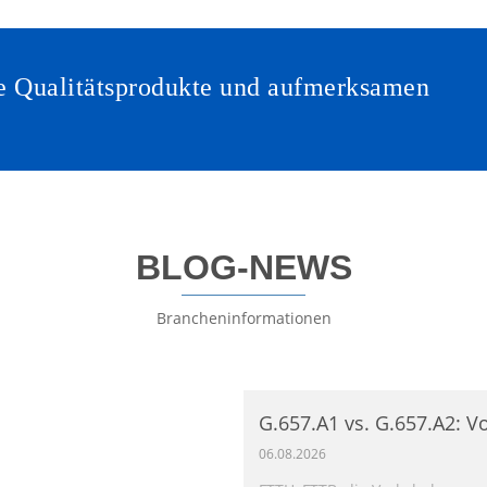
Sie Qualitätsprodukte und aufmerksamen
BLOG-NEWS
Brancheninformationen
G.657.A1 vs. G.657.A2: Vo
biegeunempfindlicher E
06.08.2026