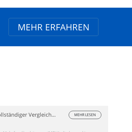
MEHR ERFAHREN
llständiger Vergleich
MEHR LESEN
inmodenfasern