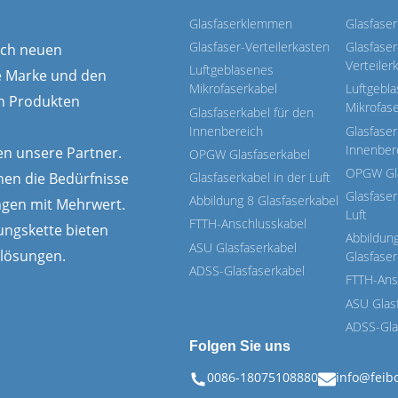
Glasfaserklemmen
Glasfase
Glasfaser-Verteilerkasten
Glasfaser
nach neuen
Verteiler
Luftgeblasenes
e Marke und den
Mikrofaserkabel
Luftgebl
en Produkten
Mikrofas
Glasfaserkabel für den
Innenbereich
Glasfaser
Innenber
n unsere Partner.
OPGW Glasfaserkabel
OPGW Gla
nen die Bedürfnisse
Glasfaserkabel in der Luft
Glasfaser
Abbildung 8 Glasfaserkabel
ngen mit Mehrwert.
Luft
FTTH-Anschlusskabel
ungskette bieten
Abbildun
ASU Glasfaserkabel
glösungen.
Glasfaser
ADSS-Glasfaserkabel
FTTH-Ans
ASU Glas
ADSS-Gla
Folgen Sie uns
0086-18075108880
info@feib