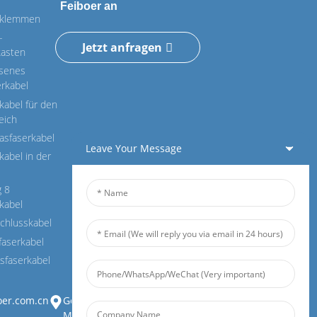
Feiboer an
rklemmen
-
Jetzt anfragen
kasten
asenes
erkabel
kabel für den
eich
sfaserkabel
Leave Your Message
kabel in der
g 8
kabel
chlusskabel
faserkabel
sfaserkabel
oer.com.cn
Gebäude 1, Zhongjianbaobao
Mansion, Nr. 30, Lianhu 3rd