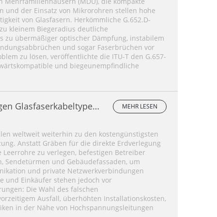
on Mehrfamilienhäusern (MDU), die kompakte
 und der Einsatz von Mikrorohren stellen hohe
tigkeit von Glasfasern. Herkömmliche G.652.D-
zu kleinem Biegeradius deutliche
s zu übermäßiger optischer Dämpfung, instabilem
rbindungsabbrüchen und sogar Faserbrüchen vor
blem zu lösen, veröffentlichte die ITU-T den G.657-
bwärtskompatible und biegeunempfindliche
igen Glasfaserkabeltypen
MEHR LESEN
?
hlen weltweit weiterhin zu den kostengünstigsten
ung. Anstatt Gräben für die direkte Erdverlegung
Leerrohre zu verlegen, befestigen Betreiber
en, Sendetürmen und Gebäudefassaden, um
nikation und private Netzwerkverbindungen
ure und Einkäufer stehen jedoch vor
ungen: Die Wahl des falschen
vorzeitigem Ausfall, überhöhten Installationskosten,
siken in der Nähe von Hochspannungsleitungen