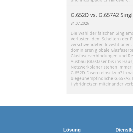
G.652D vs. G.657A2 Sing
Unterschiede, Leistungsv
31.07.2026
Anwendungsleitfaden
Die Wahl der falschen Singlem
Verlusten, dem Scheitern der 
verschwendeten Investitionen.
dominieren globale Glasfaserpr
Glasfaserverbindungen und Re
Ausbau (Glasfaser bis ins Haus)
Netzwerkplaner stehen immer w
G.652D-Fasern einsetzen? In w
biegeunempfindliche G.657A2-
Hybridnetzen miteinander ve
Lösung
Dienstl