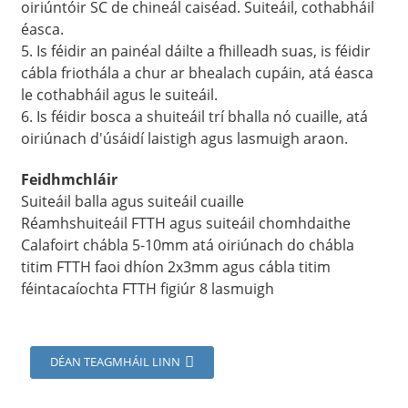
oiriúntóir SC de chineál caiséad. Suiteáil, cothabháil
éasca.
5. Is féidir an painéal dáilte a fhilleadh suas, is féidir
cábla friothála a chur ar bhealach cupáin, atá éasca
le cothabháil agus le suiteáil.
6. Is féidir bosca a shuiteáil trí bhalla nó cuaille, atá
oiriúnach d'úsáidí laistigh agus lasmuigh araon.
Feidhmchláir
Suiteáil balla agus suiteáil cuaille
Réamhshuiteáil FTTH agus suiteáil chomhdaithe
Calafoirt chábla 5-10mm atá oiriúnach do chábla
a
titim FTTH faoi dhíon 2x3mm agus cábla titim
féintacaíochta FTTH figiúr 8 lasmuigh
DÉAN TEAGMHÁIL LINN