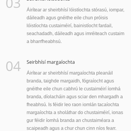
03
Áirítear ar sheirbhísí lóistíochta stórasú, iompar,
dáileadh agus gnéithe eile chun próisis
lóistíochta custaiméirí, bainistíocht fardail,
seachadadh, dáileadh agus imréiteach custaim
a bharrfheabhsú.
04
Seirbhísí margaíochta
Áirítear ar sheirbhísí margaíochta pleanáil
branda, taighde margaidh, fógraíocht agus
gnéithe eile chun cabhrú le custaiméirí íomhá
branda, díolacháin agus sciar den mhargadh a
fheabhsú. Is féidir leo raon iomlán tacaíochta
margaíochta a sholáthar do chustaiméirí, ionas
gur féidir íomhá branda an chustaiméara a
scaipeadh agus a chur chun cinn níos fearr.