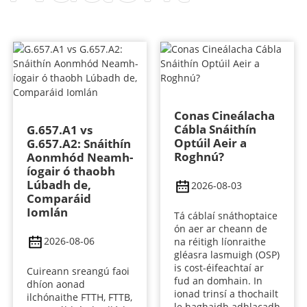
Conas Cineálacha
Cábla Snáithín
G.657.A1 vs
Optúil Aeir a
G.657.A2: Snáithín
Roghnú?
Aonmhód Neamh-
íogair ó thaobh
Lúbadh de,
2026-08-03
Comparáid
Iomlán
Tá cáblaí snáthoptaice
ón aer ar cheann de
2026-08-06
na réitigh líonraithe
gléasra lasmuigh (OSP)
is cost-éifeachtaí ar
Cuireann sreangú faoi
fud an domhain. In
dhíon aonad
ionad trinsí a thochailt
ilchónaithe FTTH, FTTB,
le haghaidh adhlacadh