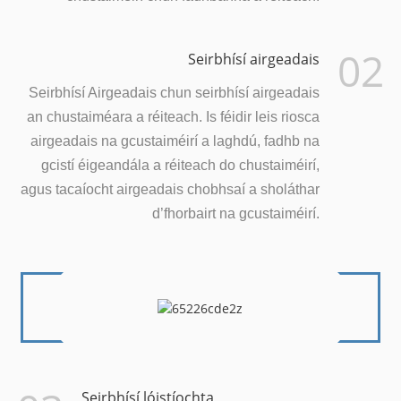
02
Seirbhísí airgeadais
Seirbhísí Airgeadais chun seirbhísí airgeadais
an chustaiméara a réiteach. Is féidir leis riosca
airgeadais na gcustaiméirí a laghdú, fadhb na
gcistí éigeandála a réiteach do chustaiméirí,
agus tacaíocht airgeadais chobhsaí a sholáthar
d’fhorbairt na gcustaiméirí.
Seirbhísí lóistíochta