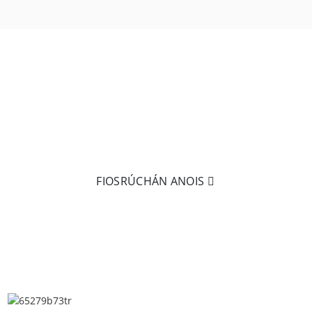
RÉIDH LE TUILLEADH EOLAIS A FHÁIL?
Níl aon rud níos fearr ná é a choinneáil i do lámh! Cliceáil
ar
ríomhphost a sheoladh chugainn le tuilleadh eolais a
fháil faoinár dtáirgí.
FIOSRÚCHÁN ANOIS