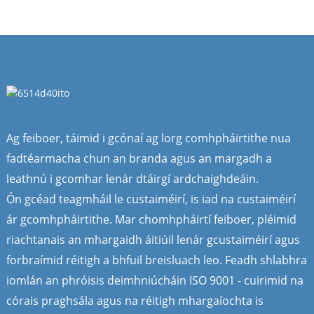
Ag feiboer, táimid i gcónaí ag lorg comhpháirtithe nua
fadtéarmacha chun an branda agus an margadh a
leathnú i gcomhar lenár dtáirgí ardchaighdeáin.
Ón gcéad teagmháil le custaiméirí, is iad na custaiméirí
ár gcomhpháirtithe. Mar chomhpháirtí feiboer, pléimid
riachtanais an mhargaidh áitiúil lenár gcustaiméirí agus
forbraímid réitigh a bhfuil breisluach leo. Feadh shlabhra
iomlán an phróisis deimhniúcháin ISO 9001 - cuirimid na
córais praghsála agus na réitigh mhargaíochta is