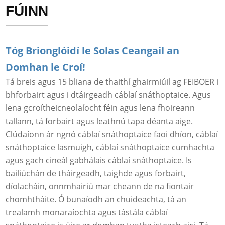
FÚINN
Tóg Brionglóidí le Solas Ceangail an
Domhan le Croí!
Tá breis agus 15 bliana de thaithí ghairmiúil ag FEIBOER i
bhforbairt agus i dtáirgeadh cáblaí snáthoptaice. Agus
lena gcroítheicneolaíocht féin agus lena fhoireann
tallann, tá forbairt agus leathnú tapa déanta aige.
Clúdaíonn ár ngnó cáblaí snáthoptaice faoi dhíon, cáblaí
snáthoptaice lasmuigh, cáblaí snáthoptaice cumhachta
agus gach cineál gabhálais cáblaí snáthoptaice. Is
bailiúchán de tháirgeadh, taighde agus forbairt,
díolacháin, onnmhairiú mar cheann de na fiontair
chomhtháite. Ó bunaíodh an chuideachta, tá an
trealamh monaraíochta agus tástála cáblaí