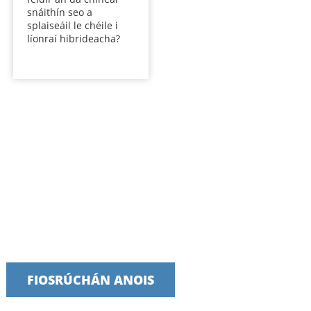
snáithín seo a
splaiseáil le chéile i
líonraí hibrideacha?
Labhair lenár bhfoireann inniu
Táimid bródúil as seirbhísí tráthúla, iontaofa agus úsáideacha a
sholáthar
FIOSRÚCHÁN ANOIS