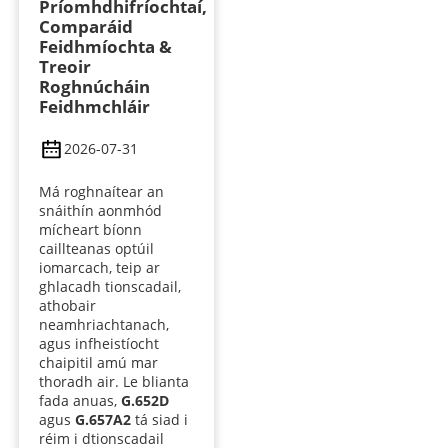
Príomhdhifríochtaí,
Comparáid
Feidhmíochta &
Treoir
Roghnúcháin
Feidhmchláir
2026-07-31
Má roghnaítear an
snáithín aonmhód
mícheart bíonn
caillteanas optúil
iomarcach, teip ar
ghlacadh tionscadail,
athobair
neamhriachtanach,
agus infheistíocht
chaipitil amú mar
thoradh air. Le blianta
fada anuas,
G.652D
agus
G.657A2
tá siad i
réim i dtionscadail