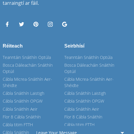
tarraingtí ar fáil.
Réiteach
Seirbhísí
Teanntáin Snáithín Optúla
Teanntáin Snáithín Optúla
Bosca Dáileacháin Snáithín
Bosca Dáileacháin Snáithín
Optúil
Optúil
Cábla Micrea-Snáithín Aer-
Cábla Micrea-Snáithín Aer-
Shéidte
Shéidte
Cábla Snáithín Laistigh
Cábla Snáithín Laistigh
Cábla Snáithín OPGW
Cábla Snáithín OPGW
Cábla Snáithín Aeir
Cábla Snáithín Aeir
Fíor 8 Cábla Snáithín
Fíor 8 Cábla Snáithín
Cábla titim FTTH
Cábla titim FTTH
Cábla Snáithín ASU
Cábla Snáithín ASU
Leave Your Message