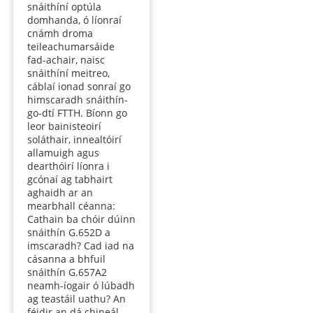
snáithíní optúla
domhanda, ó líonraí
cnámh droma
teileachumarsáide
fad-achair, naisc
snáithíní meitreo,
cáblaí ionad sonraí go
himscaradh snáithín-
go-dtí FTTH. Bíonn go
leor bainisteoirí
soláthair, innealtóirí
allamuigh agus
dearthóirí líonra i
gcónaí ag tabhairt
aghaidh ar an
mearbhall céanna:
Cathain ba chóir dúinn
snáithín G.652D a
imscaradh? Cad iad na
cásanna a bhfuil
snáithín G.657A2
neamh-íogair ó lúbadh
ag teastáil uathu? An
féidir an dá chineál