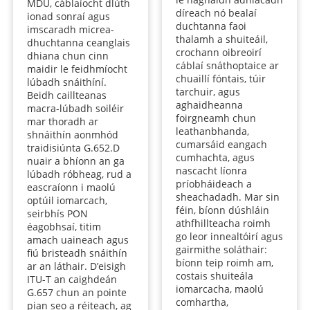
MDU, cáblaíocht dlúth
díreach nó bealaí
ionad sonraí agus
duchtanna faoi
imscaradh micrea-
thalamh a shuiteáil,
dhuchtanna ceanglais
crochann oibreoirí
dhiana chun cinn
cáblaí snáthoptaice ar
maidir le feidhmíocht
chuaillí fóntais, túir
lúbadh snáithíní.
tarchuir, agus
Beidh caillteanas
aghaidheanna
macra-lúbadh soiléir
foirgneamh chun
mar thoradh ar
leathanbhanda,
shnáithín aonmhód
cumarsáid eangach
traidisiúnta G.652.D
cumhachta, agus
nuair a bhíonn an ga
nascacht líonra
lúbadh róbheag, rud a
príobháideach a
eascraíonn i maolú
sheachadadh. Mar sin
optúil iomarcach,
féin, bíonn dúshláin
seirbhís PON
athfhillteacha roimh
éagobhsaí, titim
go leor innealtóirí agus
amach uaineach agus
gairmithe soláthair:
fiú bristeadh snáithín
bíonn teip roimh am,
ar an láthair. D’eisigh
costais shuiteála
ITU-T an caighdeán
iomarcacha, maolú
G.657 chun an pointe
comhartha,
pian seo a réiteach, ag