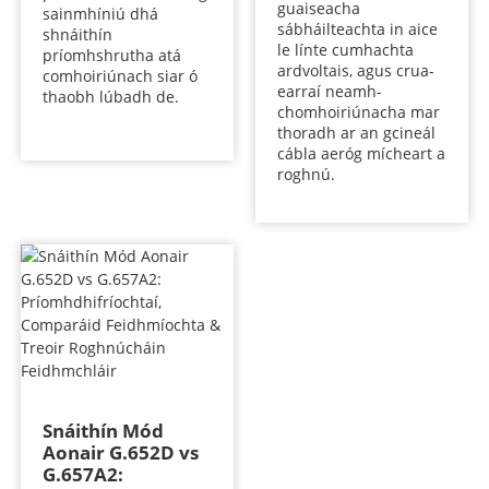
guaiseacha
sainmhíniú dhá
sábháilteachta in aice
shnáithín
le línte cumhachta
príomhshrutha atá
ardvoltais, agus crua-
comhoiriúnach siar ó
earraí neamh-
thaobh lúbadh de.
chomhoiriúnacha mar
thoradh ar an gcineál
cábla aeróg mícheart a
roghnú.
Snáithín Mód
Aonair G.652D vs
G.657A2: