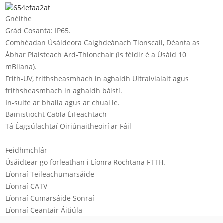
Gnéithe
Grád Cosanta: IP65.
Comhéadan Úsáideora Caighdeánach Tionscail, Déanta as
Ábhar Plaisteach Ard-Thionchair (Is féidir é a Úsáid 10
mBliana).
Frith-UV, frithsheasmhach in aghaidh Ultraivialait agus
frithsheasmhach in aghaidh báistí.
In-suite ar bhalla agus ar chuaille.
Bainistíocht Cábla Éifeachtach
Tá Éagsúlachtaí Oiriúnaitheoirí ar Fáil
Feidhmchlár
Úsáidtear go forleathan i Líonra Rochtana FTTH.
Líonraí Teileachumarsáide
Líonraí CATV
Líonraí Cumarsáide Sonraí
Líonraí Ceantair Áitiúla