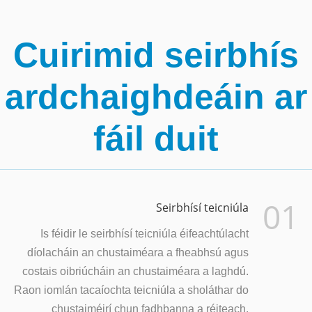
Cuirimid seirbhís
ardchaighdeáin ar
fáil duit
01
Seirbhísí teicniúla
Is féidir le seirbhísí teicniúla éifeachtúlacht
díolacháin an chustaiméara a fheabhsú agus
costais oibriúcháin an chustaiméara a laghdú.
Raon iomlán tacaíochta teicniúla a sholáthar do
chustaiméirí chun fadhbanna a réiteach.