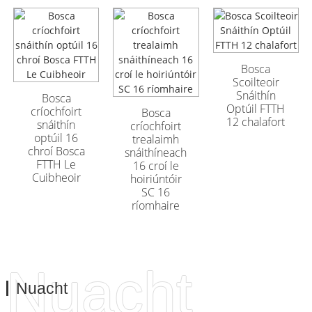
Cábla Optúil
Cábla Optúil
Lasmuigh Armúrtha
Lasmuigh Armúrtha
Bosca
GYFTA53 96 Croí
GYFTA53 96 Croí
Scoilteoir
Snáithín
Bosca
Optúil FTTH
críochfoirt
Bosca
12 chalafort
snáithín
críochfoirt
optúil 16
trealaimh
chroí Bosca
snáithíneach
FTTH Le
16 croí le
Cuibheoir
hoiriúntóir
SC 16
ríomhaire
Nuacht
Nuacht