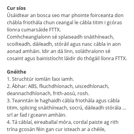
Cur síos
Úsáidtear an bosca seo mar phointe foirceanta don
chábla friothála chun ceangal le cábla titim i gcóras
líonra cumarsáide FTTX.
Comhcheanglaíonn sé splaiseadh snáithíneach,
scoilteadh, dáileadh, stóráil agus nasc cábla in aon
aonad amháin. Idir an dá linn, soláthraíonn sé
cosaint agus bainistíocht láidir do thógáil líonra FTTX.
Gnéithe
1. Struchtúr iomlán faoi iamh.
2. Ábhar: ABS, fliuchdhíonach, uiscedhíonach,
deannachdhíonach, frith-aosú, rosh.
3. Teanntán le haghaidh cábla friothála agus cábla
titim, splicing snáithíneach, socrú, dáileadh stórála ...
srl ar fad i gceann amháin.
4. Tá cáblaí, eireaballaí móra, cordaí paiste ag rith
trína gcosán féin gan cur isteach ar a chéile,