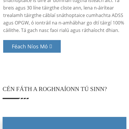
snáthoptaice is úire ar domhan tugtha isteach aici. Tá
breis agus 30 líne táirgthe cliste ann, lena n-áirítear
trealamh táirgthe cáblaí snáthoptaice cumhachta ADSS
agus OPGW, ó iontráil na n-amhábhar go dtí táirgí 100%
cáilithe. Tá gach nasc faoi rialú agus ráthaíocht dhian.
Féach Níos Mó
CÉN FÁTH A ROGHNAÍONN TÚ SINN?