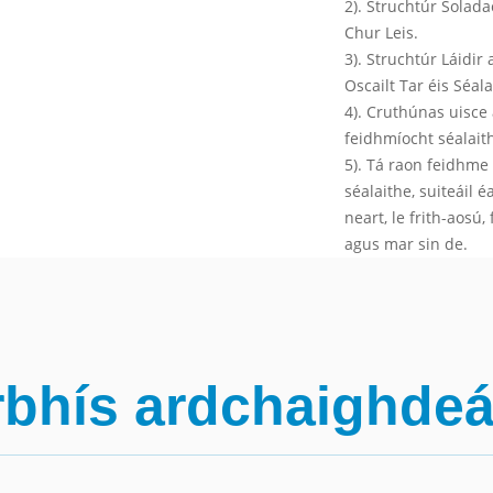
2). Struchtúr Solada
Chur Leis.
3). Struchtúr Láidir
Oscailt Tar éis Séal
4). Cruthúnas uisce
feidhmíocht séalaith
5). Tá raon feidhme
séalaithe, suiteáil é
neart, le frith-aosú
agus mar sin de.
rbhís ardchaighdeáin