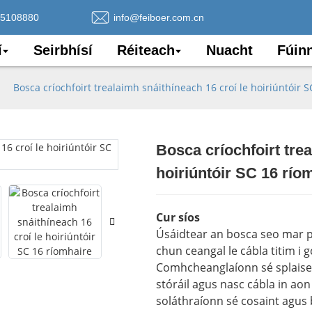
75108880
info@feiboer.com.cn
í
Seirbhísí
Réiteach
Nuacht
Fúin
Bosca críochfoirt trealaimh snáithíneach 16 croí le hoiriúntóir 
Bosca críochfoirt trea
Loading..
Loading..
hoiriúntóir SC 16 río
Cur síos
Úsáidtear an bosca seo mar p
chun ceangal le cábla titim i 
Comhcheanglaíonn sé splaisea
stóráil agus nasc cábla in aon
soláthraíonn sé cosaint agus b