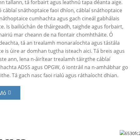
n tallann, tá forbairt agus leathnú tapa déanta aige.
 cáblaí snáthoptaice faoi dhíon, cáblaí snáthoptaice
snáthoptaice cumhachta agus gach cineál gabhálais
e. Is bailiúchán de tháirgeadh, taighde agus forbairt,
airiú mar cheann de na fiontair chomhtháite. Ó
deachta, tá an trealamh monaraíochta agus tástála
e is úire ar domhan tugtha isteach aici. Tá breis agus
iste ann, lena n-áirítear trealamh táirgthe cáblaí
hachta ADSS agus OPGW, ó iontráil na n-amhábhar go
ilithe. Tá gach nasc faoi rialú agus ráthaíocht dhian.
 Mó