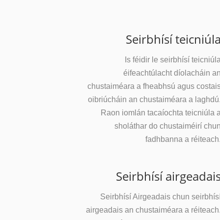
Seirbhísí teicniúl
Is féidir le seirbhísí teicniúl
éifeachtúlacht díolacháin a
chustaiméara a fheabhsú agus costai
oibriúcháin an chustaiméara a laghdú
Raon iomlán tacaíochta teicniúla 
sholáthar do chustaiméirí chu
fadhbanna a réiteach
Seirbhísí airgeadai
Seirbhísí Airgeadais chun seirbhís
airgeadais an chustaiméara a réiteach