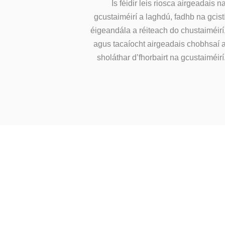
Is féidir leis riosca airgeadais n
gcustaiméirí a laghdú, fadhb na gcist
éigeandála a réiteach do chustaiméirí
agus tacaíocht airgeadais chobhsaí 
sholáthar d’fhorbairt na gcustaiméirí
RÉIDH LE 
Níl
ríomhphost