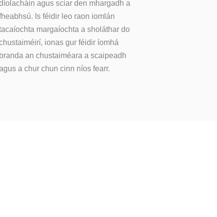
díolacháin agus sciar den mhargadh a
fheabhsú. Is féidir leo raon iomlán
tacaíochta margaíochta a sholáthar do
chustaiméirí, ionas gur féidir íomhá
branda an chustaiméara a scaipeadh
agus a chur chun cinn níos fearr.
S A FHÁIL?
l ar
ár dtáirgí.