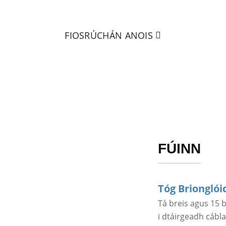
FIOSRÚCHÁN ANOIS
FÚINN
Tóg Brionglói
Tá breis agus 15 b
i dtáirgeadh cábla