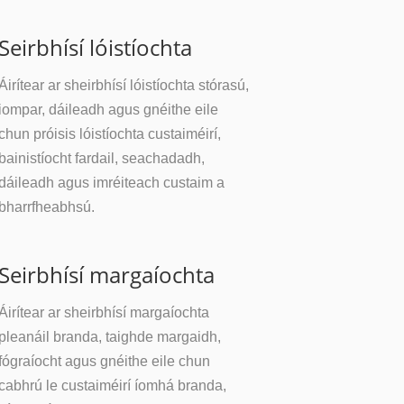
Seirbhísí lóistíochta
Áirítear ar sheirbhísí lóistíochta stórasú,
iompar, dáileadh agus gnéithe eile
chun próisis lóistíochta custaiméirí,
bainistíocht fardail, seachadadh,
dáileadh agus imréiteach custaim a
bharrfheabhsú.
Seirbhísí margaíochta
Áirítear ar sheirbhísí margaíochta
pleanáil branda, taighde margaidh,
fógraíocht agus gnéithe eile chun
cabhrú le custaiméirí íomhá branda,