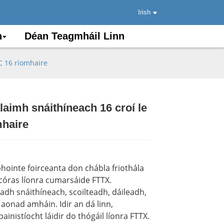
Irish
n
Déan Teagmháil Linn
SC 16 ríomhaire
laimh snáithíneach 16 croí le
.
.
Load
Load
mhaire
hointe foirceanta don chábla friothála
gcóras líonra cumarsáide FTTX.
dh snáithíneach, scoilteadh, dáileadh,
 aonad amháin. Idir an dá linn,
ainistíocht láidir do thógáil líonra FTTX.