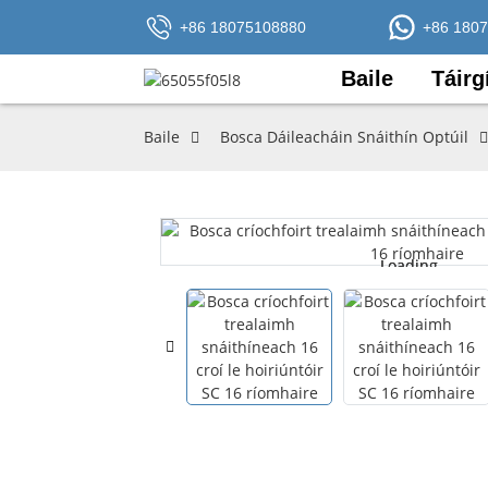
+86 18075108880
+86 180
Baile
Táirg
Baile
Bosca Dáileacháin Snáithín Optúil
Loading...
Loading...