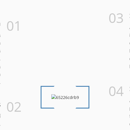
03
01
a
a
n
s
.
a
n
.
04
02
s
í
.