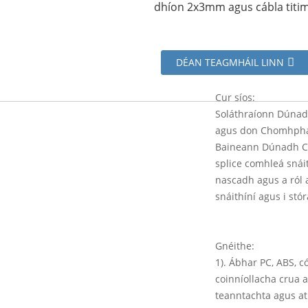
dhíon 2x3mm agus cábla titim 
DÉAN TEAGMHÁIL LINN
Cur síos:
Soláthraíonn Dúnadh
agus don Chomhphái
Baineann Dúnadh Crí
splice comhleá snáit
nascadh agus a ról a 
snáithíní agus i stór
Gnéithe:
1). Ábhar PC, ABS, c
coinníollacha crua 
teanntachta agus at