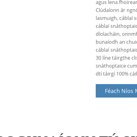
agus lena fhoirean
Clúdaíonn ár ngnó
lasmuigh, cáblaí 
cáblaí snáthoptaic
díolacháin, onnmh
bunaíodh an chui
cáblaí snáthoptaic
30 líne táirgthe cl
snáthoptaice cum
dtí táirgí 100% cá
Féach Níos