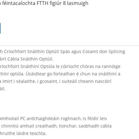
féintacaíochta FTTH figiúr 8 lasmuigh
 Críochfoirt Snáithín Optúil Spás agus Cosaint don Splicing
rt Cábla Snáithín Optúil.
ochfoirt Snáithíní Optúla le cóiríocht chóras na rannóige
híní optúla. Úsáidtear go forleathan é chun na snáithíní a
imirt i séalaithe, i gcosaint, i suiteáil cheann nascóirí
áil.
óimhiotail PC ardchaighdeáin roghnach, is féidir leis
a chinntiú amhail creathadh, tionchar, saobhadh cábla
hruithe láidre teochta.