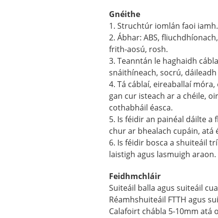
Gnéithe
1. Struchtúr iomlán faoi iamh.
2. Ábhar: ABS, fliuchdhíonac
frith-aosú, rosh.
3. Teanntán le haghaidh cábla 
snáithíneach, socrú, dáileadh s
4. Tá cáblaí, eireaballaí móra,
gan cur isteach ar a chéile, oi
cothabháil éasca.
5. Is féidir an painéal dáilte a 
chur ar bhealach cupáin, atá é
6. Is féidir bosca a shuiteáil t
laistigh agus lasmuigh araon.
Feidhmchláir
Suiteáil balla agus suiteáil cua
Réamhshuiteáil FTTH agus su
Calafoirt chábla 5-10mm atá o