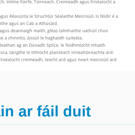
ch, Imlíne Foirfe, Toirneach, Creimeadh agus Friotaíocht a
 agus Réasúnta le Struchtúr Séalaithe Meicniúil, Is féidir é a
aithe agus an Cab a Athúsáid.
 agus deannaigh maith, gléas talmhaithe uathúil chun
e a chinntiú, áisiúil le haghaidh suiteála.
 leathan ag an Dúnadh Splice, le feidhmíocht mhaith
asca, táirgthe le tithíocht plaisteach innealtóireachta ard-
, friotaíocht creimeadh, teocht ard agus neart meicniúil ard
 ar fáil duit