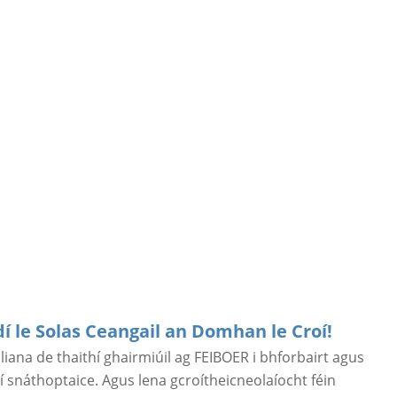
dí le Solas Ceangail an Domhan le Croí!
liana de thaithí ghairmiúil ag FEIBOER i bhforbairt agus
í snáthoptaice. Agus lena gcroítheicneolaíocht féin