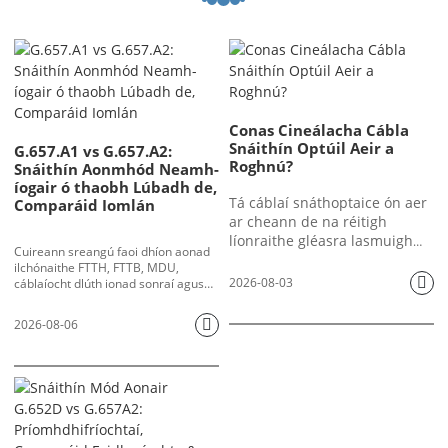
Conas Cineálacha Cábla
Snáithín Optúil Aeir a
G.657.A1 vs G.657.A2:
Roghnú?
Snáithín Aonmhód Neamh-
íogair ó thaobh Lúbadh de,
Tá cáblaí snáthoptaice ón aer
Comparáid Iomlán
ar cheann de na réitigh
líonraithe gléasra lasmuigh
Cuireann sreangú faoi dhíon aonad
(OSP) is cost-éifeachtaí ar fud
ilchónaithe FTTH, FTTB, MDU,
an domhain. In ionad trinsí a
2026-08-03
cáblaíocht dlúth ionad sonraí agus
thochailt le haghaidh
imscaradh micrea-dhuchtanna
ceanglais dhiana chun cinn maidir le
adhlacadh díreach nó bealaí
2026-08-06
feidhmíocht lúbadh snáithíní. Beidh
duchtanna faoi thalamh a
caillteanas macra-lúbadh soiléir mar
shuiteáil, crochann oibreoirí
thoradh ar shnáithín aonmhód
cáblaí snáthoptaice ar chuaillí
traidisiúnta G.652.D nuair a bhíonn
fóntais, túir tarchuir, agus
an ga lúbadh róbheag, rud a
aghaidheanna foirgneamh
eascraíonn i maolú optúil iomarcach,
seirbhís PON éagobhsaí, titim amach
chun leathanbhanda,
uaineach agus fiú bristeadh snáithín