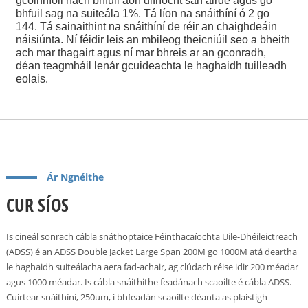
gcoinníoll nach bhfuil aon difríocht san airde agus go
bhfuil sag na suiteála 1%. Tá líon na snáithíní ó 2 go
144. Tá sainaithint na snáithíní de réir an chaighdeáin
náisiúnta. Ní féidir leis an mbileog theicniúil seo a bheith
ach mar thagairt agus ní mar bhreis ar an gconradh,
déan teagmháil lenár gcuideachta le haghaidh tuilleadh
eolais.
Ár Ngnéithe
CUR SÍOS
Is cineál sonrach cábla snáthoptaice Féinthacaíochta Uile-Dhéileictreach
(ADSS) é an ADSS Double Jacket Large Span 200M go 1000M atá deartha
le haghaidh suiteálacha aera fad-achair, ag clúdach réise idir 200 méadar
agus 1000 méadar. Is cábla snáithithe feadánach scaoilte é cábla ADSS.
Cuirtear snáithíní, 250um, i bhfeadán scaoilte déanta as plaistigh