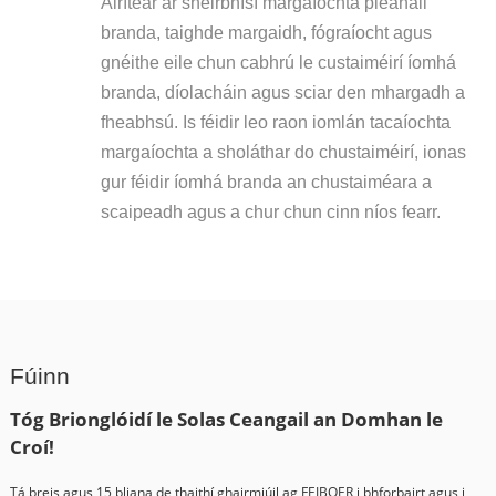
Áirítear ar sheirbhísí margaíochta pleanáil
branda, taighde margaidh, fógraíocht agus
gnéithe eile chun cabhrú le custaiméirí íomhá
branda, díolacháin agus sciar den mhargadh a
fheabhsú. Is féidir leo raon iomlán tacaíochta
margaíochta a sholáthar do chustaiméirí, ionas
gur féidir íomhá branda an chustaiméara a
scaipeadh agus a chur chun cinn níos fearr.
Fúinn
Tóg Brionglóidí le Solas Ceangail an Domhan le
Croí!
Tá breis agus 15 bliana de thaithí ghairmiúil ag FEIBOER i bhforbairt agus i