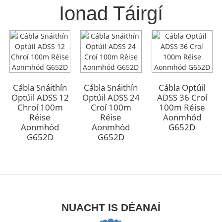
Ionad Táirgí
Cábla Optúil
Cábla Optúil
Lasmuigh Armúrtha
Lasmuigh Armúrtha
GYFTA53 96 Croí
GYFTA53 96 Croí
Cábla Snáithín
Cábla Snáithín
Cábla Optúil
Optúil ADSS 12
Optúil ADSS 24
ADSS 36 Croí
Chroí 100m
Croí 100m
100m Réise
Réise
Réise
Aonmhód
Aonmhód
Aonmhód
G652D
G652D
G652D
NUACHT IS DÉANAÍ