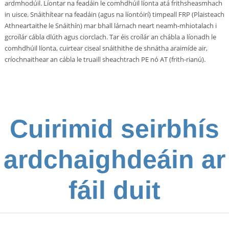
ardmhodúil. Líontar na feadáin le comhdhúil líonta atá frithsheasmhach
in uisce. Snáithítear na feadáin (agus na líontóirí) timpeall FRP (Plaisteach
Athneartaithe le Snáithín) mar bhall lárnach neart neamh-mhiotalach i
gcroílár cábla dlúth agus ciorclach. Tar éis croílár an chábla a líonadh le
comhdhúil líonta, cuirtear ciseal snáithithe de shnátha araimíde air,
críochnaithear an cábla le truaill sheachtrach PE nó AT (frith-rianú).
Cuirimid seirbhís
ardchaighdeáin ar
fáil duit