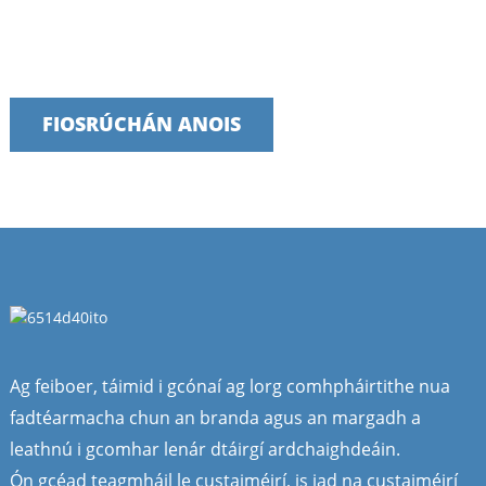
líonra i gcónaí ag tabhairt aghaidh ar
Táimid bródúil as seirbhísí tráthúla, iontaofa agus úsáideacha a
an mearbhall céanna: Cathain ba
sholáthar
chóir dúinn snáithín G.652D a
imscaradh? Cad iad na cásanna a
bhfuil snáithín G.657A2 neamh-
íogair ó lúbadh ag teastáil uathu? An
féidir an dá chineál snáithín seo a
FIOSRÚCHÁN ANOIS
splaiseáil le chéile i líonraí
hibrideacha?
Ag feiboer, táimid i gcónaí ag lorg comhpháirtithe nua
fadtéarmacha chun an branda agus an margadh a
leathnú i gcomhar lenár dtáirgí ardchaighdeáin.
Ón gcéad teagmháil le custaiméirí, is iad na custaiméirí