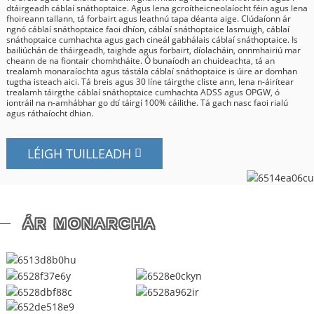
dtáirgeadh cáblaí snáthoptaice. Agus lena gcroítheicneolaíocht féin agus lena
fhoireann tallann, tá forbairt agus leathnú tapa déanta aige. Clúdaíonn ár
ngnó cáblaí snáthoptaice faoi dhíon, cáblaí snáthoptaice lasmuigh, cáblaí
snáthoptaice cumhachta agus gach cineál gabhálais cáblaí snáthoptaice. Is
bailiúchán de tháirgeadh, taighde agus forbairt, díolacháin, onnmhairiú mar
cheann de na fiontair chomhtháite. Ó bunaíodh an chuideachta, tá an
trealamh monaraíochta agus tástála cáblaí snáthoptaice is úire ar domhan
tugtha isteach aici. Tá breis agus 30 líne táirgthe cliste ann, lena n-áirítear
trealamh táirgthe cáblaí snáthoptaice cumhachta ADSS agus OPGW, ó
iontráil na n-amhábhar go dtí táirgí 100% cáilithe. Tá gach nasc faoi rialú
agus ráthaíocht dhian.
LÉIGH TUILLEADH
ÁR MONARCHA