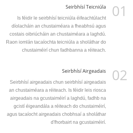
01
Seirbhísí Teicniúla
Is féidir le seirbhísí teicniúla éifeachtúlacht
díolacháin an chustaiméara a fheabhsú agus
costais oibriúcháin an chustaiméara a laghdú.
Raon iomlán tacaíochta teicniúla a sholáthar do
chustaiméirí chun fadhbanna a réiteach.
02
Seirbhísí Airgeadais
Seirbhísí airgeadais chun seirbhísí airgeadais
an chustaiméara a réiteach. Is féidir leis riosca
airgeadais na gcustaiméirí a laghdú, fadhb na
gcistí éigeandála a réiteach do chustaiméirí,
agus tacaíocht airgeadais chobhsaí a sholáthar
d'fhorbairt na gcustaiméirí.