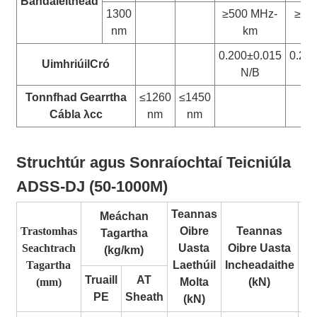
Bandaleithead
1300
≥500 MHz-
≥50
nm
km
0.200±0.015
0.27
Uimhriúil
Cró
N/B
Tonnfhad Gearrtha
≤1260
≤1450
Cábla λcc
nm
nm
Struchtúr agus Sonraíochtaí Teicniúla
ADSS-DJ (50-1000M)
Teannas
Meáchan
Trastomhas
Oibre
Teannas
Tagartha
Fó
Seachtrach
Uasta
Oibre Uasta
(kg/km)
Br
Tagartha
Laethúil
Incheadaithe
(
Truaill
AT
(mm)
Molta
(kN)
PE
Sheath
(kN)