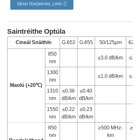
DÉAN TEAGMHÁIL LINN
Saintréithe Optúla
Cineál Snáithín
G.652
G.655
50/125μm
62.5
850
≤3.0 dB/km
≤3.3
nm
1300
≤1.0 dB/km
≤1.0
nm
Maolú (+20
℃
)
1310
≤0.36
≤0.40
nm
dB/km
dB/km
1550
≤0.22
≤0.23
nm
dB/km
dB/km
850
≥500 MHz-
≥20
nm
km