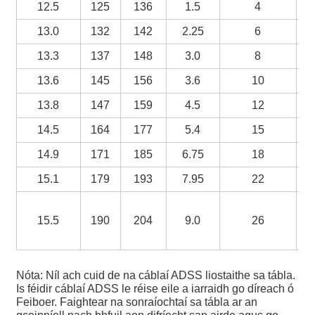
12.5
125
136
1.5
4
13.0
132
142
2.25
6
13.3
137
148
3.0
8
13.6
145
156
3.6
10
13.8
147
159
4.5
12
14.5
164
177
5.4
15
14.9
171
185
6.75
18
15.1
179
193
7.95
22
15.5
190
204
9.0
26
bl
d'
Nóta: Níl ach cuid de na cáblaí ADSS liostaithe sa tábla.
Is féidir cáblaí ADSS le réise eile a iarraidh go díreach ó
Feiboer. Faightear na sonraíochtaí sa tábla ar an