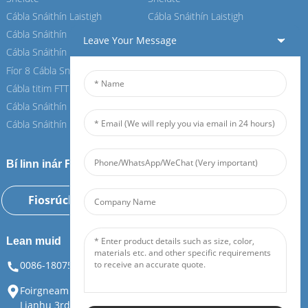
Cábla Snáithín Laistigh
Cábla Snáithín Laistigh
Cábla Snáithín OPGW
Cábla Snáithín OPGW
Leave Your Message
Cábla Snáithín Aeir
Cábla Snáithín Aeir
Fíor 8 Cábla Snáithín
Fíor 8 Cábla Snáithín
Cábla titim FTTH
Cábla titim FTTH
Cábla Snáithín ASU
Cábla Snáithín ASU
Cábla Snáithín ADSS
Cábla Snáithín ADSS
Bí linn inár Feiboer
Fiosrúchán Anois
Lean muid
0086-18075108880
info@feiboer.com.cn
Foirgneamh 1, Ard-Mhéara Zhongjianbaobao, Uimh. 30,
Lianhu 3rd Road, Tianding Street, Yuelu District, Changsha