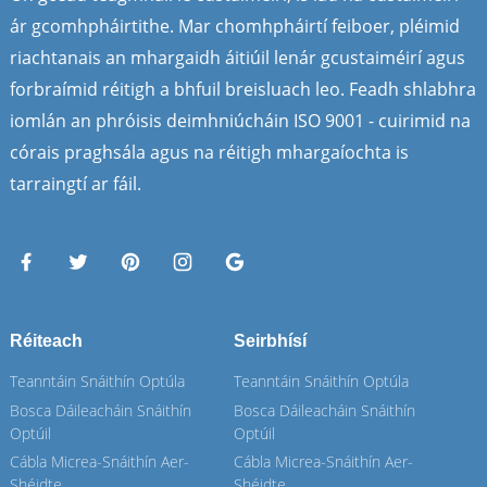
ár gcomhpháirtithe. Mar chomhpháirtí feiboer, pléimid
riachtanais an mhargaidh áitiúil lenár gcustaiméirí agus
forbraímid réitigh a bhfuil breisluach leo. Feadh shlabhra
iomlán an phróisis deimhniúcháin ISO 9001 - cuirimid na
córais praghsála agus na réitigh mhargaíochta is
tarraingtí ar fáil.
Réiteach
Seirbhísí
Teanntáin Snáithín Optúla
Teanntáin Snáithín Optúla
Bosca Dáileacháin Snáithín
Bosca Dáileacháin Snáithín
Optúil
Optúil
Cábla Micrea-Snáithín Aer-
Cábla Micrea-Snáithín Aer-
Shéidte
Shéidte