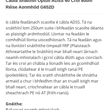
Cábla Snáithín Optúil ADSS 60 Croí 800m
Réise Aonmhód G652D
Is cábla feadánach scaoilte é cábla ADSS. Tá na
snáithíní lom 250um suite i bhfeadán scaoilte déanta
as plaistigh ardmhodúil. Líontar na feadáin le
comhdhúil líonta uiscedhíonach. Tá na feadáin agus
na líontóirí snáithithe timpeall FRP (Plaisteach
Athneartaithe le Snáithín) mar bhall neart lárnach
neamh-mhiotalach i gcroí cábla dlúth agus ciorclach.
Tar éis croí an chábla a líonadh leis an gcomhdhúil
líonta, clúdaítear é le truaill istigh tanaí PE
(poileitiléin). Tar éis sraith shnáithithe de shnátha
armaid a chur i bhfeidhm thar an truaill istigh mar
bhall neart, críochnaítear an cábla le truaill
sheachtrach PE nó AT (frith-rianú).
Gnéithe:
Ball neart neamh-mhiotalach