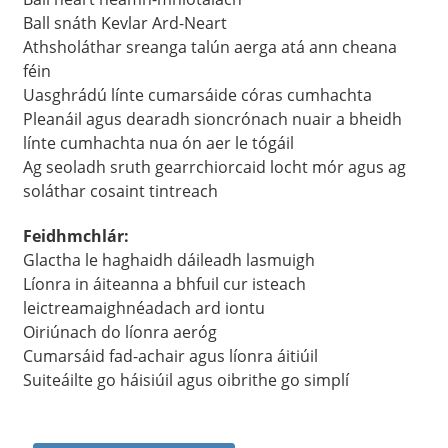
Ball snáth Kevlar Ard-Neart
Athsholáthar sreanga talún aerga atá ann cheana
féin
Uasghrádú línte cumarsáide córas cumhachta
Pleanáil agus dearadh sioncrónach nuair a bheidh
línte cumhachta nua ón aer le tógáil
Ag seoladh sruth gearrchiorcaid locht mór agus ag
soláthar cosaint tintreach
Feidhmchlár:
Glactha le haghaidh dáileadh lasmuigh
Líonra in áiteanna a bhfuil cur isteach
a
leictreamaighnéadach ard iontu
Oiriúnach do líonra aeróg
Cumarsáid fad-achair agus líonra áitiúil
Suiteáilte go háisiúil agus oibrithe go simplí