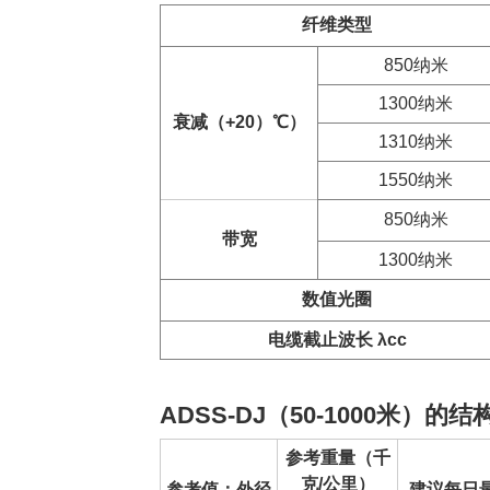
纤维类型
850纳米
1300纳米
衰减（+20）
℃
）
1310纳米
1550纳米
850纳米
带宽
1300纳米
数值
光圈
电缆截止波长 λcc
ADSS-DJ（50-1000米）的
参考重量（千
克/公里）
参考值：外径
建议每日