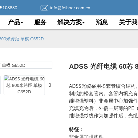
75108880
info@feiboer.com.cn
产品
服务
解决方案
消息
关于我
800米跨距 单模 G652D
ADSS 光纤电缆 60芯 
Loading..
Loading..
ADSS光缆采用松套管绞合结构
制成的松套管内。套管内填充有
维增强塑料）非金属中心加强件
充填充物后，外覆一层薄的PE
维增强纱线作为加强件后，光缆
特征：
非金属加强构件