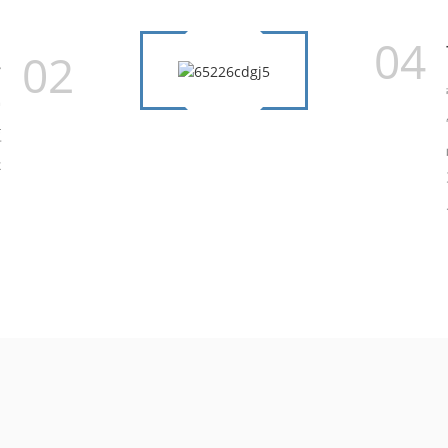
04
02
务
它
应
提
。