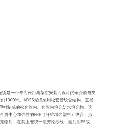
00米光缆是一种专为长距离架空安装而设计的全介质自支
米到1000米。ADSS光缆采用松套管绞合结构。直径
量塑料制成的松套管内。套管内填充防水填充物。这
金属中心加强件的FRP（纤维增强塑料）绞合，形
充物后，在其上缠绕一层芳纶纱线，最后用PE或