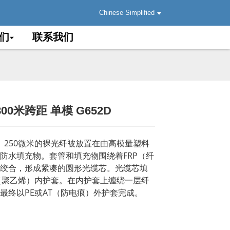
Chinese Simplified
们
联系我们
800米跨距 单模 G652D
.
.
Load
Load
。250微米的裸光纤被放置在由高模量塑料
防水填充物。套管和填充物围绕着FRP（纤
绞合，形成紧凑的圆形光缆芯。光缆芯填
（聚乙烯）内护套。在内护套上缠绕一层纤
最终以PE或AT（防电痕）外护套完成。