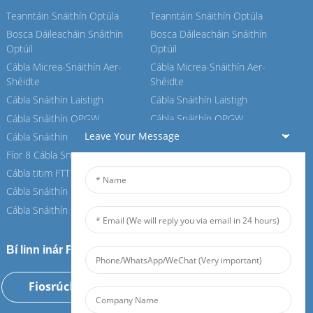
Teanntáin Snáithín Optúla
Teanntáin Snáithín Optúla
Bosca Dáileacháin Snáithín
Bosca Dáileacháin Snáithín
Optúil
Optúil
Cábla Micrea-Snáithín Aer-
Cábla Micrea-Snáithín Aer-
Shéidte
Shéidte
Cábla Snáithín Laistigh
Cábla Snáithín Laistigh
Cábla Snáithín OPGW
Cábla Snáithín OPGW
Leave Your Message
Cábla Snáithín Aeir
Cábla Snáithín Aeir
Fíor 8 Cábla Snáithín
Fíor 8 Cábla Snáithín
Cábla titim FTTH
Cábla titim FTTH
Cábla Snáithín ASU
Cábla Snáithín ASU
Cábla Snáithín ADSS
Cábla Snáithín ADSS
Bí linn inár Feiboer
Fiosrúchán Anois