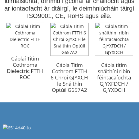
idirnáisiúnta, dírímid i gcónaí ar cháilíocht agus
ar iontaofacht ár dtáirgí, le deimhniúcháin táirgí
ISO9001, CE, RoHS agus eile.
Cábla Optúil
Cábla Optúil
Lasmuigh Armúrtha
Lasmuigh Armúrtha
GYFTA53 96 Croí
GYFTA53 96 Croí
Cáblaí Titim
Cothroma
Cábla Titim
Cábla titim
Dielectric FTTH
Cothrom FTTH
snáithíní ribín
ROC
6 Chroí GJYXCH
féintacaíochta
le Snáithín
GJYXFDCH /
Optúil G657A2
GJYXDCH