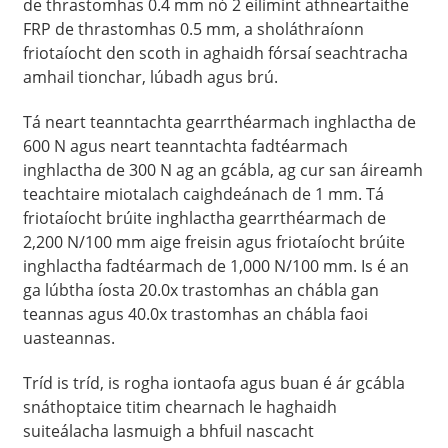
de thrastomhas 0.4 mm nó 2 eilimint athneartaithe
FRP de thrastomhas 0.5 mm, a sholáthraíonn
friotaíocht den scoth in aghaidh fórsaí seachtracha
amhail tionchar, lúbadh agus brú.
Tá neart teanntachta gearrthéarmach inghlactha de
600 N agus neart teanntachta fadtéarmach
inghlactha de 300 N ag an gcábla, ag cur san áireamh
teachtaire miotalach caighdeánach de 1 mm. Tá
friotaíocht brúite inghlactha gearrthéarmach de
2,200 N/100 mm aige freisin agus friotaíocht brúite
inghlactha fadtéarmach de 1,000 N/100 mm. Is é an
ga lúbtha íosta 20.0x trastomhas an chábla gan
a
teannas agus 40.0x trastomhas an chábla faoi
uasteannas.
Tríd is tríd, is rogha iontaofa agus buan é ár gcábla
snáthoptaice titim chearnach le haghaidh
suiteálacha lasmuigh a bhfuil nascacht