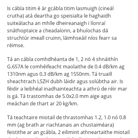
Is cábla titim é ár gcábla titim lasmuigh (cineál
crutha) atá deartha go speisialta le haghaidh
suiteálacha an mhíle dheireanaigh i líonraí
snáthoptaice a cheadaíonn, a bhuíochas dá
struchtúr imeall cruinn, láimhseáil níos fearr sa
réimse.
Tá an cábla comhdhéanta de 1, 2 nó 4 shnáithín
G.657A le comhéifeacht maolaithe de 0.4 dB/km ag
1310nm agus 0.3 dB/km ag 1550nm. Tá truaill
sheachtrach LSZH dubh láidir agus solúbtha air. Is
féidir a leibhéal inadhainteachta a athrú de réir mar
is gá. Tá trastomhas de 5.0x2.0 mm aige agus
meáchan de thart ar 20 kg/km.
Tá teachtaire miotail de thrastomhas 1.2, 1.0 nó 0.8
mm (ag brath ar riachtanais an chustaiméara)
feistithe ar an gcábla, 2 eilimint athneartaithe miotail