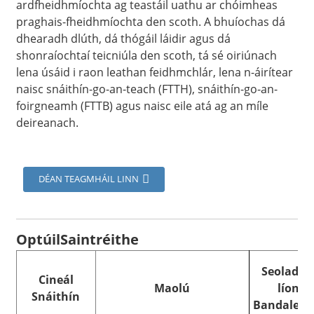
ardfheidhmíochta ag teastáil uathu ar chóimheas
praghais-fheidhmíochta den scoth. A bhuíochas dá
dhearadh dlúth, dá thógáil láidir agus dá
shonraíochtaí teicniúla den scoth, tá sé oiriúnach
lena úsáid i raon leathan feidhmchlár, lena n-áirítear
naisc snáithín-go-an-teach (FTTH), snáithín-go-an-
foirgneamh (FTTB) agus naisc eile atá ag an míle
deireanach.
DÉAN TEAGMHÁIL LINN
Optúil
Saintréithe
Seoladh 
Cineál
Maolú
líonta
Snáithín
Bandaleit