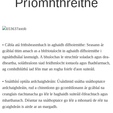
Príomhthréithe
• Cábla atá frithsheasmhach in aghaidh dífhoirmithe: Seasann ár
gcáblaí titim amach as a bhfriotaíocht in aghaidh dífhoirmithe i
ngnáthdhálaí lasmuigh. A bhuíochas le struchtúr soladach agus dea-
dheartha, soláthraíonn siad feidhmíocht iontaofa agus fhadtéarmach,
ag comhdhlúthú iad féin mar an rogha foirfe d'aon suiteáil.
• Snáithíní optúla ardchaighdeáin: Úsáidimid snátha snáthoptaice
ardchaighdeáin, rud a chinntíonn go gcomhlíonann ár gcáblaí na
ceanglais riachtanacha go léir le haghaidh suiteáil éifeachtach agus
mharthanach. Déantar na snáthoptaice go léir a mhonarú de réir na
gcaighdeán is airde ar an margadh.