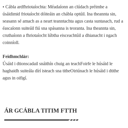
• Cábla ardfhriotaíochta: Méadaíonn an clúdach préimhe a
úsáidimid friotaíocht dóiteáin an chábla optúil. Ina theannta sin,
seasann sé amach as a neart teanntachta agus casta suntasach, rud a
éascaíonn suiteáil fiú sna spásanna is teoranta. Ina theannta sin,
cruthaíonn a fhriotaíocht lúbtha eisceachtúil a dhianacht i ngach
coinníoll.
Feidhmchlár:
Úsáid i dtionscadail snáithín chuig an teachFoirfe le húsáid le
haghaidh suiteála dírí isteach sna titheOiriúnach le húsáid i dtithe
agus in oifigí.
ÁR GCÁBLA TITIM FTTH