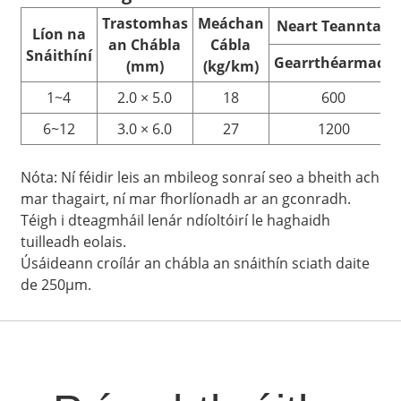
Trastomhas
Meáchan
Neart Teanntach
Líon na
an Chábla
Cábla
Snáithíní
Gearrthéarmach
(mm)
(kg/km)
1~4
2.0 × 5.0
18
600
6~12
3.0 × 6.0
27
1200
Nóta: Ní féidir leis an mbileog sonraí seo a bheith ach
mar thagairt, ní mar fhorlíonadh ar an gconradh.
Téigh i dteagmháil lenár ndíoltóirí le haghaidh
tuilleadh eolais.
Úsáideann croílár an chábla an snáithín sciath daite
de 250μm.