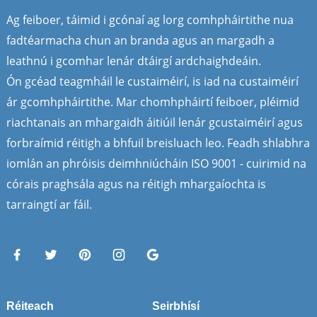
Ag feiboer, táimid i gcónaí ag lorg comhpháirtithe nua
fadtéarmacha chun an branda agus an margadh a
leathnú i gcomhar lenár dtáirgí ardchaighdeáin.
Ón gcéad teagmháil le custaiméirí, is iad na custaiméirí
ár gcomhpháirtithe. Mar chomhpháirtí feiboer, pléimid
riachtanais an mhargaidh áitiúil lenár gcustaiméirí agus
forbraímid réitigh a bhfuil breisluach leo. Feadh shlabhra
iomlán an phróisis deimhniúcháin ISO 9001 - cuirimid na
córais praghsála agus na réitigh mhargaíochta is
tarraingtí ar fáil.
Réiteach
Seirbhísí