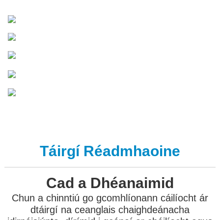
Táirgí Réadmhaoine
Cad a Dhéanaimid
Chun a chinntiú go gcomhlíonann cáilíocht ár
dtáirgí na ceanglais chaighdeánacha