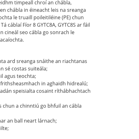
feidhm timpeall chroí an chábla,
n chábla in éineacht leis na sreanga
hta le truaill poileitiléine (PE) chun
. Tá cáblaí Fíor 8 GYTC8A, GYTC8S ar fáil
 an cineál seo cábla go sonrach le
hacaíochta.
ta ard sreanga snáithe an riachtanas
n sé costas suiteála;
l agus teochta;
 frithsheasmhach in aghaidh hidrealú;
adán speisialta cosaint ríthábhachtach
s chun a chinntiú go bhfuil an cábla
r an ball neart lárnach;
lte;