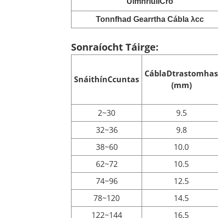
Uimhriúil
Cró
Tonnfhad Gearrtha Cábla λcc
Sonraíocht Táirge:
Cábla
D
trastomhas
Snáithín
C
cuntas
(mm)
2~30
9.5
32~36
9.8
38~60
10.0
62~72
10.5
74~96
12.5
78~120
14.5
122~144
16.5