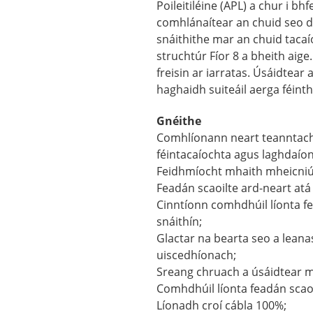
Poileitiléine (APL) a chur i bh
comhlánaítear an chuid seo de
snáithithe mar an chuid tacaíoc
struchtúr Fíor 8 a bheith aige
freisin ar iarratas. Úsáidtear
haghaidh suiteáil aerga féint
Gnéithe
Comhlíonann neart teanntach
féintacaíochta agus laghdaíon
Feidhmíocht mhaith mheicniúi
Feadán scaoilte ard-neart atá
Cinntíonn comhdhúil líonta fe
snáithín;
Glactar na bearta seo a leana
uiscedhíonach;
Sreang chruach a úsáidtear ma
Comhdhúil líonta feadán scaoi
Líonadh croí cábla 100%;