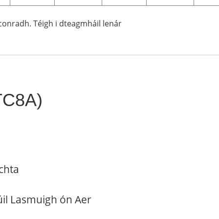
gconradh. Téigh i dteagmháil lenár
YTC8A)
chta
úil Lasmuigh ón Aer