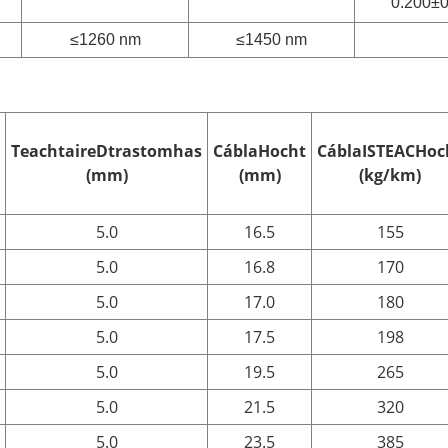
0.200±0
≤1260 nm
≤1450 nm
Teachtaire
D
trastomhas
Cábla
H
ocht
Cábla
ISTEACH
oc
(mm)
(mm)
(kg/km)
5.0
16.5
155
5.0
16.8
170
5.0
17.0
180
5.0
17.5
198
5.0
19.5
265
5.0
21.5
320
5.0
23.5
385