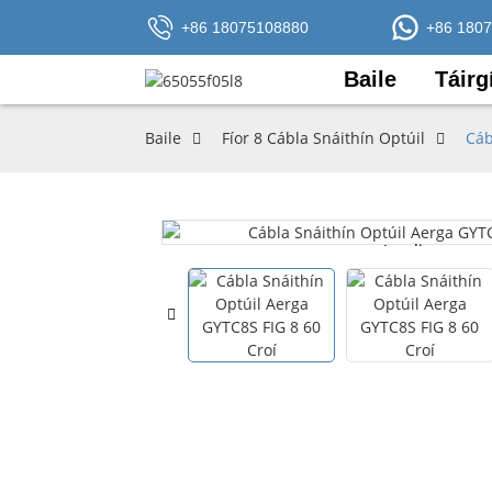
+86 18075108880
+86 180
Baile
Táirg
Baile
Fíor 8 Cábla Snáithín Optúil
Cáb
Loading...
Loading...