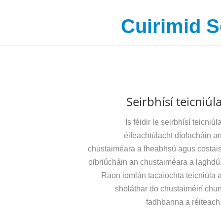
Cuirimid S
Seirbhísí teicniúl
Is féidir le seirbhísí teicniúl
éifeachtúlacht díolacháin a
chustaiméara a fheabhsú agus costai
oibriúcháin an chustaiméara a laghdú
Raon iomlán tacaíochta teicniúla 
sholáthar do chustaiméirí chu
fadhbanna a réiteach