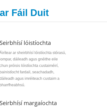
r Fáil Duit
Seirbhísí lóistíochta
Áirítear ar sheirbhísí lóistíochta stórasú,
iompar, dáileadh agus gnéithe eile
chun próisis lóistíochta custaiméirí,
bainistíocht fardail, seachadadh,
dáileadh agus imréiteach custaim a
bharrfheabhsú.
Seirbhísí margaíochta