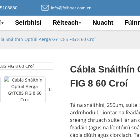
75108880
info@feiboer.com.cn
í
Seirbhísí
Réiteach
Nuacht
Fúin
la Snáithín Optúil Aerga GYTC8S FIG 8 60 Croí
Cábla Snáithín
Loading..
Loading..
FIG 8 60 Croí
Tá na snáithíní, 250um, suite 
ardmhodúil. Líontar na feadái
sreang chruach suite i lár an 
feadáin (agus na líontóirí) sná
cábla dlúth agus ciorclach. T