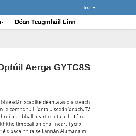
Irish
n
Déan Teagmháil Linn
 Optúil Aerga GYTC8S
.
.
Load
Load
i bhfeadán scaoilte déanta as plaisteach
n le comhdhúil líonta uiscedhíonach. Tá
chroí mar bhall neart miotalach. Tá na
ithithe timpeall an bhall neart i gcroí
ar éis bacainn taise Lannán Alúmanaim