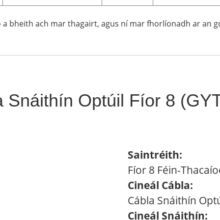
eo a bheith ach mar thagairt, agus ní mar fhorlíonadh ar an 
 Snáithín Optúil Fíor 8 (G
Saintréith:
Fíor 8 Féin-Thacaío
Cineál Cábla:
Cábla Snáithín Opt
Cineál Snáithín: