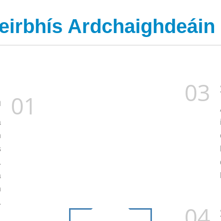
eirbhís Ardchaighdeáin a
03
01
a
a
n
s
.
a
n
.
04