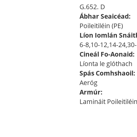
G.652. D
Ábhar Seaicéad:
Poileitiléin (PE)
Líon Iomlán Snáith
6-8,10-12,14-24,30
Cineál Fo-Aonaid:
Líonta le glóthach
Spás Comhshaoil:
Aeróg
Armúr:
Lamináit Poileitilé