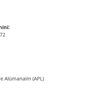
íní:
-72
ine Alúmanaim (APL)