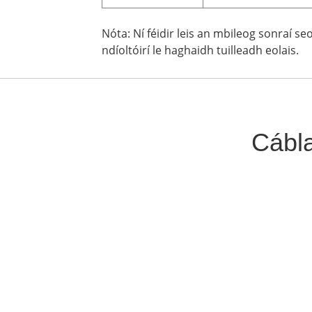
Nóta: Ní féidir leis an mbileog sonraí s
ndíoltóirí le haghaidh tuilleadh eolais.
Cábla