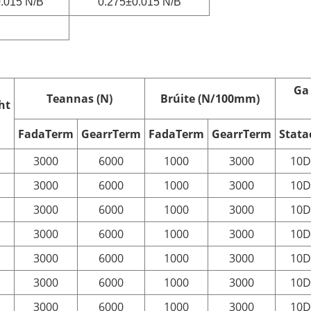
.015 N/B
0.275±0.015 N/B
Ga
Teannas (N)
Brúite (N/100mm)
ht
Fada
T
erm
Gearr
T
erm
Fada
T
erm
Gearr
T
erm
Stata
3000
6000
1000
3000
10D
3000
6000
1000
3000
10D
3000
6000
1000
3000
10D
3000
6000
1000
3000
10D
3000
6000
1000
3000
10D
3000
6000
1000
3000
10D
3000
6000
1000
3000
10D