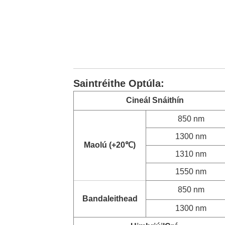
Saintréithe Optúla:
Cineál Snáithín
850 nm
1300 nm
Maolú (+20
℃
)
1310 nm
1550 nm
850 nm
Bandaleithead
1300 nm