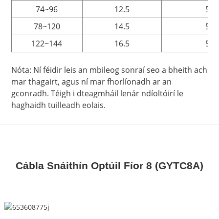
74~96
12.5
5.0
78~120
14.5
5.0
122~144
16.5
5.0
Nóta: Ní féidir leis an mbileog sonraí seo a bheith ach
mar thagairt, agus ní mar fhorlíonadh ar an
gconradh. Téigh i dteagmháil lenár ndíoltóirí le
haghaidh tuilleadh eolais.
Cábla Snáithín Optúil Fíor 8 (GYTC8A)