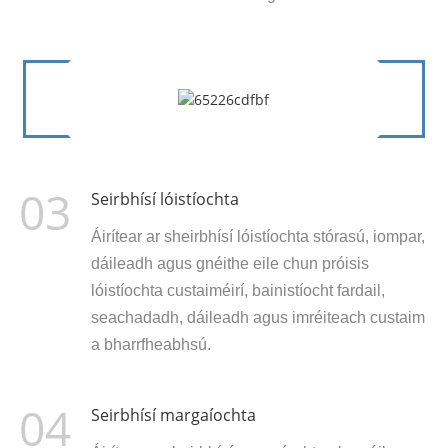
03
Seirbhísí lóistíochta
Áirítear ar sheirbhísí lóistíochta stórasú, iompar,
dáileadh agus gnéithe eile chun próisis
lóistíochta custaiméirí, bainistíocht fardail,
seachadadh, dáileadh agus imréiteach custaim
a bharrfheabhsú.
04
Seirbhísí margaíochta