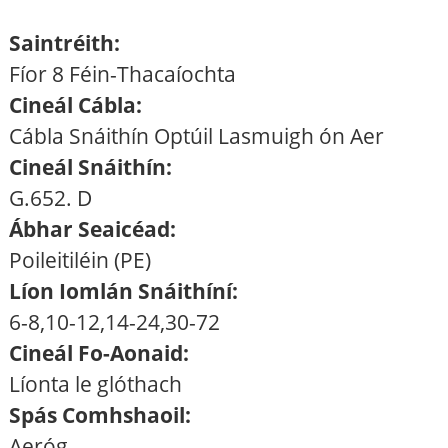
Saintréith:
Fíor 8 Féin-Thacaíochta
Cineál Cábla:
Cábla Snáithín Optúil Lasmuigh ón Aer
Cineál Snáithín:
G.652. D
Ábhar Seaicéad:
Poileitiléin (PE)
Líon Iomlán Snáithíní:
6-8,10-12,14-24,30-72
Cineál Fo-Aonaid:
Líonta le glóthach
Spás Comhshaoil:
Aeróg