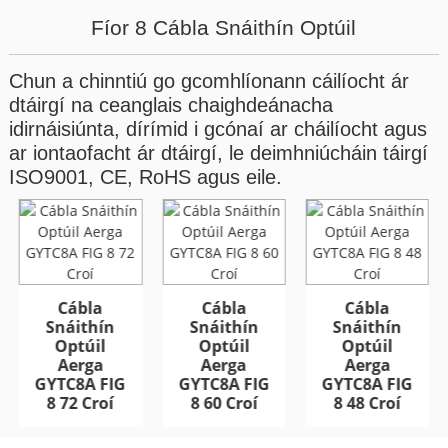
Fíor 8 Cábla Snáithín Optúil
Chun a chinntiú go gcomhlíonann cáilíocht ár
dtáirgí na ceanglais chaighdeánacha
idirnáisiúnta, dírímid i gcónaí ar cháilíocht agus
ar iontaofacht ár dtáirgí, le deimhniúcháin táirgí
ISO9001, CE, RoHS agus eile.
Cábla Optúil
Cábla Optúil
Lasmuigh Armúrtha
Lasmuigh Armúrtha
GYFTA53 96 Croí
GYFTA53 96 Croí
Cábla
Cábla
Cábla
Snáithín
Snáithín
Snáithín
Optúil
Optúil
Optúil
Aerga
Aerga
Aerga
GYTC8A FIG
GYTC8A FIG
GYTC8A FIG
8 72 Croí
8 60 Croí
8 48 Croí