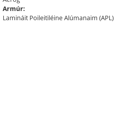
Armúr:
Lamináit Poileitiléine Alúmanaim (APL)
Gnéithe
1. Feidhmíocht mhaith mheicniúil agus teochta
2. Cosnaíonn sliogán PE an cábla ó radaíocht ultraivialait
3. Feadán scaoilte ard-neart atá frithsheasmhach in
aghaidh hidrealú
4. Cinntíonn comhdhúil líonta feadán speisialta cosaint
ríthábhachtach ar shnáithín
5. Comhlíonann neart teanntachta ard sreanga snáithe
an riachtanas féintacaíochta agus laghdaíonn sé costas