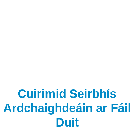
na suiteála.
6. Glactar na bearta seo a leanas chun a chinntiú go
bhfuil an cábla uiscedhíonach: Bacainn taise APL Líonadh
croíleacáin an chábla 100% Cumaisc líonta feadán
scaoilte Sreang chruach a úsáidtear mar an ball neart
lárnach
Cuirimid Seirbhís
Ardchaighdeáin ar Fáil
Duit