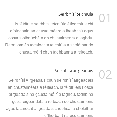
01
Seirbhísí teicniúla
Is féidir le seirbhísí teicniúla éifeachtúlacht
díolacháin an chustaiméara a fheabhsú agus
costais oibriúcháin an chustaiméara a laghdú.
Raon iomlán tacaíochta teicniúla a sholáthar do
chustaiméirí chun fadhbanna a réiteach.
02
Seirbhísí airgeadais
Seirbhísí Airgeadais chun seirbhísí airgeadais
an chustaiméara a réiteach. Is féidir leis riosca
airgeadais na gcustaiméirí a laghdú, fadhb na
gcistí éigeandála a réiteach do chustaiméirí,
agus tacaíocht airgeadais chobhsaí a sholáthar
d’fhorbairt na gcustaiméirí.