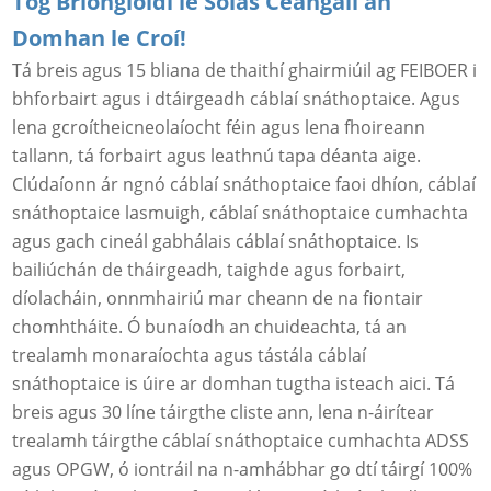
Tóg Brionglóidí le Solas Ceangail an
Domhan le Croí!
Tá breis agus 15 bliana de thaithí ghairmiúil ag FEIBOER i
bhforbairt agus i dtáirgeadh cáblaí snáthoptaice. Agus
lena gcroítheicneolaíocht féin agus lena fhoireann
tallann, tá forbairt agus leathnú tapa déanta aige.
Clúdaíonn ár ngnó cáblaí snáthoptaice faoi dhíon, cáblaí
snáthoptaice lasmuigh, cáblaí snáthoptaice cumhachta
agus gach cineál gabhálais cáblaí snáthoptaice. Is
bailiúchán de tháirgeadh, taighde agus forbairt,
díolacháin, onnmhairiú mar cheann de na fiontair
chomhtháite. Ó bunaíodh an chuideachta, tá an
trealamh monaraíochta agus tástála cáblaí
snáthoptaice is úire ar domhan tugtha isteach aici. Tá
breis agus 30 líne táirgthe cliste ann, lena n-áirítear
trealamh táirgthe cáblaí snáthoptaice cumhachta ADSS
agus OPGW, ó iontráil na n-amhábhar go dtí táirgí 100%