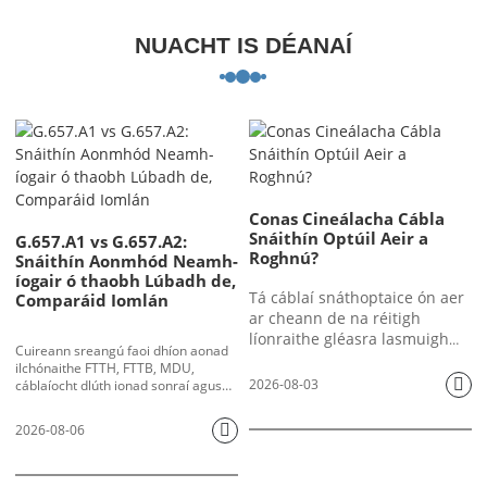
NUACHT IS DÉANAÍ
Conas Cineálacha Cábla
Snáithín Optúil Aeir a
G.657.A1 vs G.657.A2:
Roghnú?
Snáithín Aonmhód Neamh-
íogair ó thaobh Lúbadh de,
Tá cáblaí snáthoptaice ón aer
Comparáid Iomlán
ar cheann de na réitigh
líonraithe gléasra lasmuigh
Cuireann sreangú faoi dhíon aonad
(OSP) is cost-éifeachtaí ar fud
ilchónaithe FTTH, FTTB, MDU,
an domhain. In ionad trinsí a
2026-08-03
cáblaíocht dlúth ionad sonraí agus
thochailt le haghaidh
imscaradh micrea-dhuchtanna
ceanglais dhiana chun cinn maidir le
adhlacadh díreach nó bealaí
2026-08-06
feidhmíocht lúbadh snáithíní. Beidh
duchtanna faoi thalamh a
caillteanas macra-lúbadh soiléir mar
shuiteáil, crochann oibreoirí
thoradh ar shnáithín aonmhód
cáblaí snáthoptaice ar chuaillí