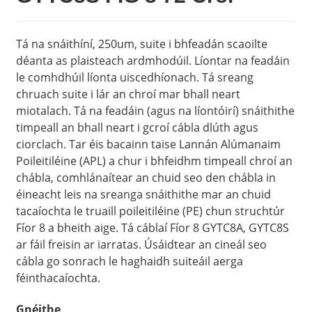
Tá na snáithíní, 250um, suite i bhfeadán scaoilte
déanta as plaisteach ardmhodúil. Líontar na feadáin
le comhdhúil líonta uiscedhíonach. Tá sreang
chruach suite i lár an chroí mar bhall neart
miotalach. Tá na feadáin (agus na líontóirí) snáithithe
timpeall an bhall neart i gcroí cábla dlúth agus
ciorclach. Tar éis bacainn taise Lannán Alúmanaim
Poileitiléine (APL) a chur i bhfeidhm timpeall chroí an
chábla, comhlánaítear an chuid seo den chábla in
éineacht leis na sreanga snáithithe mar an chuid
tacaíochta le truaill poileitiléine (PE) chun struchtúr
Fíor 8 a bheith aige. Tá cáblaí Fíor 8 GYTC8A, GYTC8S
ar fáil freisin ar iarratas. Úsáidtear an cineál seo
cábla go sonrach le haghaidh suiteáil aerga
féinthacaíochta.
Gnéithe