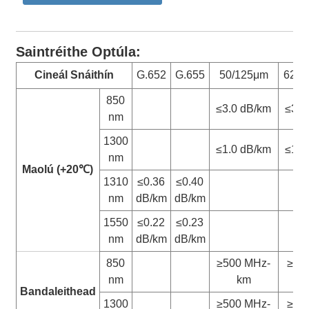
Saintréithe Optúla:
Cineál Snáithín
G.652
G.655
50/125μm
62.5
850
≤3.0 dB/km
≤3.3
nm
1300
≤1.0 dB/km
≤1.0
nm
Maolú (+20
℃
)
1310
≤0.36
≤0.40
nm
dB/km
dB/km
1550
≤0.22
≤0.23
nm
dB/km
dB/km
850
≥500 MHz-
≥20
nm
km
Bandaleithead
1300
≥500 MHz-
≥50