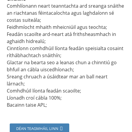
Comhlíonann neart teanntachta ard sreanga snáithe
an riachtanas féintacaíochta agus laghdaíonn sé
costas suiteála;
Feidhmíocht mhaith mheicniúil agus teochta;
Feadán scaoilte ard-neart atá frithsheasmhach in
aghaidh hidrealú;
Cinntíonn comhdhúil líonta feadán speisialta cosaint
ríthábhachtach snáithín;
Glactar na bearta seo a leanas chun a chinntiú go
bhfuil an cábla uiscedhíonach;
Sreang chruach a úsáidtear mar an ball neart
lárnach;
a
Comhdhúil líonta feadán scaoilte;
Líonadh croí cábla 100%;
Bacainn taise APL;
DÉAN TEAGMHÁIL LINN