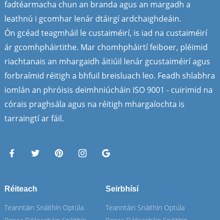
fadtéarmacha chun an branda agus an margadh a
leathnú i gcomhar lenár dtáirgí ardchaighdeáin.
Ón gcéad teagmháil le custaiméirí, is iad na custaiméirí
ár gcomhpháirtithe. Mar chomhpháirtí feiboer, pléimid
riachtanais an mhargaidh áitiúil lenár gcustaiméirí agus
forbraímid réitigh a bhfuil breisluach leo. Feadh shlabhra
iomlán an phróisis deimhniúcháin ISO 9001 - cuirimid na
córais praghsála agus na réitigh mhargaíochta is
tarraingtí ar fáil.
Réiteach
Seirbhísí
Teanntáin Snáithín Optúla
Teanntáin Snáithín Optúla