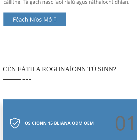
cáilithe. Tá gach nasc faoi rialú agus ráthaíocht dhian.
Féach Níos Mó
CÉN FÁTH A ROGHNAÍONN TÚ SINN?
01
OS CIONN 15 BLIANA ODM OEM