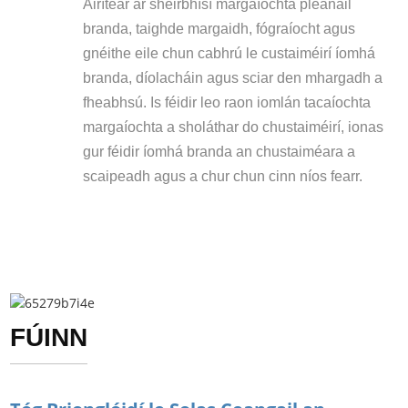
Áirítear ar sheirbhísí margaíochta pleanáil
branda, taighde margaidh, fógraíocht agus
gnéithe eile chun cabhrú le custaiméirí íomhá
branda, díolacháin agus sciar den mhargadh a
fheabhsú. Is féidir leo raon iomlán tacaíochta
margaíochta a sholáthar do chustaiméirí, ionas
gur féidir íomhá branda an chustaiméara a
scaipeadh agus a chur chun cinn níos fearr.
FÚINN