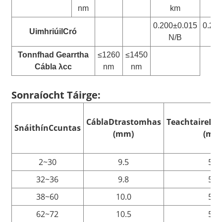
nm
km
0.200±0.015
0.27
Uimhriúil
Cró
N/B
Tonnfhad Gearrtha
≤1260
≤1450
Cábla λcc
nm
nm
Sonraíocht Táirge:
Cábla
D
trastomhas
Teachtaire
D
t
Snáithín
C
cuntas
(mm)
(mm
2~30
9.5
5.0
32~36
9.8
5.0
38~60
10.0
5.0
62~72
10.5
5.0