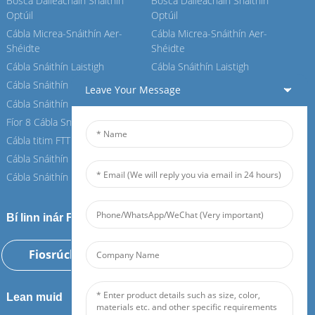
Bosca Dáileacháin Snáithín
Bosca Dáileacháin Snáithín
Optúil
Optúil
Cábla Micrea-Snáithín Aer-
Cábla Micrea-Snáithín Aer-
Shéidte
Shéidte
Cábla Snáithín Laistigh
Cábla Snáithín Laistigh
Cábla Snáithín OPGW
Cábla Snáithín OPGW
Leave Your Message
Cábla Snáithín Aeir
Cábla Snáithín Aeir
Fíor 8 Cábla Snáithín
Fíor 8 Cábla Snáithín
Cábla titim FTTH
Cábla titim FTTH
Cábla Snáithín ASU
Cábla Snáithín ASU
Cábla Snáithín ADSS
Cábla Snáithín ADSS
Bí linn inár Feiboer
Fiosrúchán Anois
Lean muid