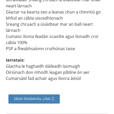
neart lárnach
Glactar na bearta seo a leanas chun a chinntiú go
bhfuil an cábla uiscedhíonach
Sreang chruach a úsáidtear mar an ball neart
lárnach
Cumaisc líonta feadán scaoilte agus líonadh croí
cábla 100%
PSP a fheabhsaíonn cruthúnas taise
Iarratais:
Glactha le haghaidh dáileadh lasmuigh
Oiriúnach don mhodh leagan píblíne ón aer
a
Cumarsáid fad-achair agus líonra áitiúil
DÉAN TEAGMHÁIL LINN