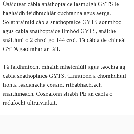
Úsáidtear cábla snáthoptaice lasmuigh GYTS le
haghaidh feidhmchlár duchtanna agus aerga.
Soláthraímid cábla snáthoptaice GYTS aonmhód
agus cábla snáthoptaice ilmhód GYTS, snáithe
snáithíní ó 2 chroí go 144 croí. Tá cábla de chineál
GYTA gaolmhar ar fáil.
Tá feidhmíocht mhaith mheicniúil agus teochta ag
cábla snáthoptaice GYTS. Cinntíonn a chomhdhúil
líonta feadánacha cosaint ríthábhachtach
snáithíneach. Cosnaíonn sliabh PE an cábla ó
radaíocht ultraivialait.