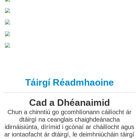
Táirgí Réadmhaoine
Cad a Dhéanaimid
Chun a chinntiú go gcomhlíonann cáilíocht ár
dtáirgí na ceanglais chaighdeánacha
idirnáisiúnta, dírímid i gcónaí ar cháilíocht agus
ar iontaofacht ár dtáirgí, le deimhniúcháin táirgí