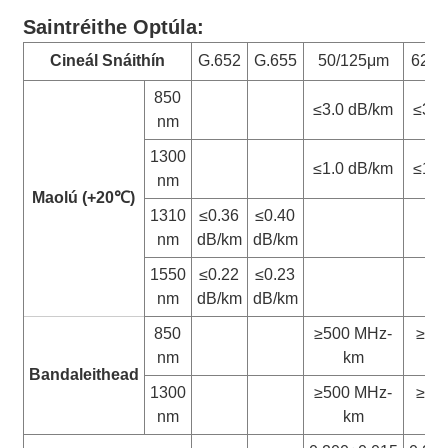
Saintréithe Optúla:
Cineál Snáithín
G.652
G.655
50/125μm
62.5
850
≤3.0 dB/km
≤3.3
nm
1300
≤1.0 dB/km
≤1.0
nm
Maolú (+20
℃
)
1310
≤0.36
≤0.40
nm
dB/km
dB/km
1550
≤0.22
≤0.23
nm
dB/km
dB/km
850
≥500 MHz-
≥20
nm
km
Bandaleithead
1300
≥500 MHz-
≥50
nm
km