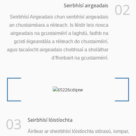
02
Seirbhísí airgeadais
Seirbhísí Airgeadais chun seirbhísí airgeadais
an chustaiméara a réiteach. Is féidir leis riosca
airgeadais na gcustaiméirí a laghdú, fadhb na
gcistí éigeandála a réiteach do chustaiméirí,
agus tacaíocht airgeadais chobhsaí a sholáthar
d’fhorbairt na gcustaiméirí.
03
Seirbhísí lóistíochta
Áirítear ar sheirbhísí lóistíochta stórasú, iompar,