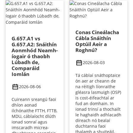
Conas Cineálacha
Cábla Snáithín
G.657.A1 vs
Optúil Aeir a
G.657.A2: Snáithín
Roghnú?
Aonmhód Neamh-
íogair ó thaobh
Lúbadh de,
2026-08-03
Comparáid
Iomlán
Tá cáblaí snáthoptaice
ón aer ar cheann de
2026-08-06
na réitigh líonraithe
gléasra lasmuigh (OSP)
is cost-éifeachtaí ar
Cuireann sreangú faoi
fud an domhain. In
dhíon aonad
ionad trinsí a thochailt
ilchónaithe FTTH, FTTB,
le haghaidh adhlacadh
MDU, cáblaíocht dlúth
díreach nó bealaí
ionad sonraí agus
duchtanna faoi
imscaradh micrea-
thalamh a shuiteáil,