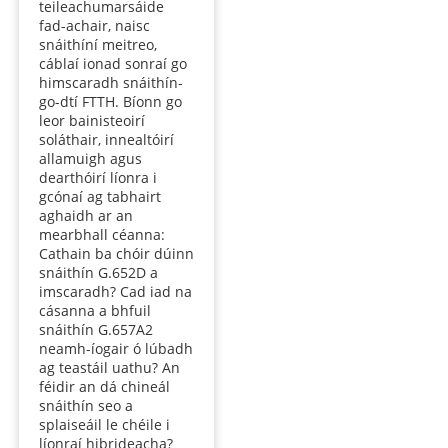
teileachumarsáide
fad-achair, naisc
snáithíní meitreo,
cáblaí ionad sonraí go
himscaradh snáithín-
go-dtí FTTH. Bíonn go
leor bainisteoirí
soláthair, innealtóirí
allamuigh agus
dearthóirí líonra i
gcónaí ag tabhairt
aghaidh ar an
mearbhall céanna:
Cathain ba chóir dúinn
snáithín G.652D a
imscaradh? Cad iad na
cásanna a bhfuil
snáithín G.657A2
neamh-íogair ó lúbadh
ag teastáil uathu? An
féidir an dá chineál
snáithín seo a
splaiseáil le chéile i
líonraí hibrideacha?