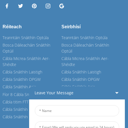
Réiteach
Seirbhísí
Teanntáin Snáithín Optúla
Teanntáin Snáithín Optúla
Bosca Dáileacháin Snáithín
Bosca Dáileacháin Snáithín
Optúil
Optúil
Cábla Micrea-Snáithín Aer-
Cábla Micrea-Snáithín Aer-
Shéidte
Shéidte
Cábla Snáithín Laistigh
Cábla Snáithín Laistigh
Cábla Snáithín OPGW
Cábla Snáithín OPGW
Cábla Snáithín Aeir
Cábla Snáithín Aeir
Leave Your Message
Fíor 8 Cábla Snáithín
Fíor 8 Cábla Snáithín
Cábla titim FTTH
Cábla titim FTTH
Cábla Snáithín ASU
Cábla Snáithín ASU
Cábla Snáithín ADSS
Cábla Snáithín ADSS