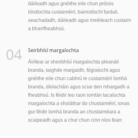
dáileadh agus gnéithe eile chun próisis
lóistíochta custaiméirí, bainistíocht fardail,
seachadadh, dáileadh agus imréiteach custaim
a bharrfheabhsú.
04
Seirbhísí margaíochta
Áirítear ar sheirbhísí margaíochta pleanáil
branda, taighde margaidh, fógraíocht agus
gnéithe eile chun cabhrú le custaiméirí íomhá
branda, díolacháin agus sciar den mhargadh a
fheabhsú. Is féidir leo raon iomlán tacaíochta
margaíochta a sholáthar do chustaiméirí, ionas
gur féidir íomhá branda an chustaiméara a
scaipeadh agus a chur chun cinn níos fearr.