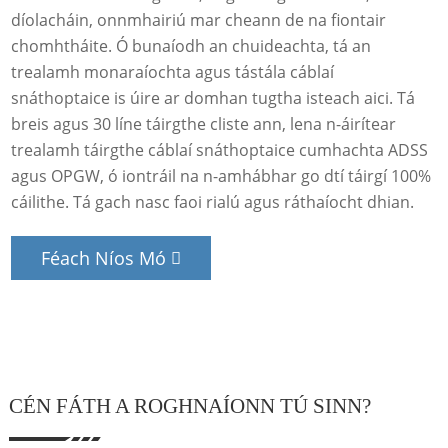
díolacháin, onnmhairiú mar cheann de na fiontair
chomhtháite. Ó bunaíodh an chuideachta, tá an
trealamh monaraíochta agus tástála cáblaí
snáthoptaice is úire ar domhan tugtha isteach aici. Tá
breis agus 30 líne táirgthe cliste ann, lena n-áirítear
trealamh táirgthe cáblaí snáthoptaice cumhachta ADSS
agus OPGW, ó iontráil na n-amhábhar go dtí táirgí 100%
cáilithe. Tá gach nasc faoi rialú agus ráthaíocht dhian.
Féach Níos Mó
CÉN FÁTH A ROGHNAÍONN TÚ SINN?