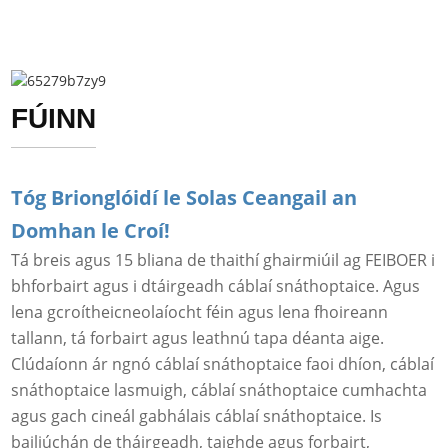
FÚINN
Tóg Brionglóidí le Solas Ceangail an
Domhan le Croí!
Tá breis agus 15 bliana de thaithí ghairmiúil ag FEIBOER i
bhforbairt agus i dtáirgeadh cáblaí snáthoptaice. Agus
lena gcroítheicneolaíocht féin agus lena fhoireann
tallann, tá forbairt agus leathnú tapa déanta aige.
Clúdaíonn ár ngnó cáblaí snáthoptaice faoi dhíon, cáblaí
snáthoptaice lasmuigh, cáblaí snáthoptaice cumhachta
agus gach cineál gabhálais cáblaí snáthoptaice. Is
bailiúchán de tháirgeadh, taighde agus forbairt,