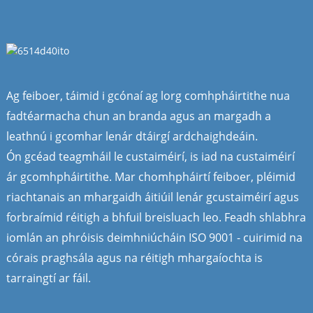
Ag feiboer, táimid i gcónaí ag lorg comhpháirtithe nua
fadtéarmacha chun an branda agus an margadh a
leathnú i gcomhar lenár dtáirgí ardchaighdeáin.
Ón gcéad teagmháil le custaiméirí, is iad na custaiméirí
ár gcomhpháirtithe. Mar chomhpháirtí feiboer, pléimid
riachtanais an mhargaidh áitiúil lenár gcustaiméirí agus
forbraímid réitigh a bhfuil breisluach leo. Feadh shlabhra
iomlán an phróisis deimhniúcháin ISO 9001 - cuirimid na
córais praghsála agus na réitigh mhargaíochta is
tarraingtí ar fáil.