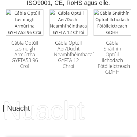
ISO9001, CE, RoHS agus eile.
Cábla Optúil
Cábla Optúil
Lasmuigh Armúrtha
Lasmuigh Armúrtha
GYFTA53 96 Croí
GYFTA53 96 Croí
Cábla Optúil
Cábla Optúil
Cábla
Lasmuigh
Aer/Ducht
Snáithín
Armúrtha
Neamhfhéinthacaíochta
Optúil
GYFTA53 96
GYFTA 12
Ilchodach
Croí
Chroí
Fótóileictreach
GDHH
Nuacht
Nuacht