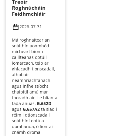
Treoir
Roghnúcháin
Feidhmchláir
2026-07-31
Má roghnaítear an
snáithín aonmhód
mícheart bíonn
caillteanas optúil
iomarcach, teip ar
ghlacadh tionscadail,
athobair
neamhriachtanach,
agus infheistíocht
chaipitil amú mar
thoradh air. Le blianta
fada anuas,
G.652D
agus
G.657A2
tá siad i
réim i dtionscadail
snáithíní optúla
domhanda, ó líonraí
cnámh droma