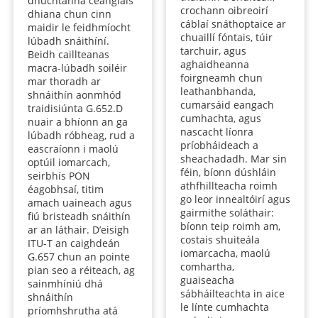
dhuchtanna ceanglais
crochann oibreoirí
dhiana chun cinn
cáblaí snáthoptaice ar
maidir le feidhmíocht
chuaillí fóntais, túir
lúbadh snáithíní.
tarchuir, agus
Beidh caillteanas
aghaidheanna
macra-lúbadh soiléir
foirgneamh chun
mar thoradh ar
leathanbhanda,
shnáithín aonmhód
cumarsáid eangach
traidisiúnta G.652.D
cumhachta, agus
nuair a bhíonn an ga
nascacht líonra
lúbadh róbheag, rud a
príobháideach a
eascraíonn i maolú
sheachadadh. Mar sin
optúil iomarcach,
féin, bíonn dúshláin
seirbhís PON
athfhillteacha roimh
éagobhsaí, titim
go leor innealtóirí agus
amach uaineach agus
gairmithe soláthair:
fiú bristeadh snáithín
bíonn teip roimh am,
ar an láthair. D’eisigh
costais shuiteála
ITU-T an caighdeán
iomarcacha, maolú
G.657 chun an pointe
comhartha,
pian seo a réiteach, ag
guaiseacha
sainmhíniú dhá
sábháilteachta in aice
shnáithín
le línte cumhachta
príomhshrutha atá