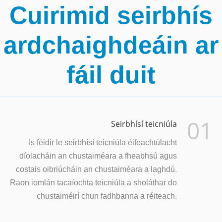
Cuirimid seirbhís
ardchaighdeáin ar
fáil duit
01
Seirbhísí teicniúla
Is féidir le seirbhísí teicniúla éifeachtúlacht
díolacháin an chustaiméara a fheabhsú agus
costais oibriúcháin an chustaiméara a laghdú.
Raon iomlán tacaíochta teicniúla a sholáthar do
chustaiméirí chun fadhbanna a réiteach.