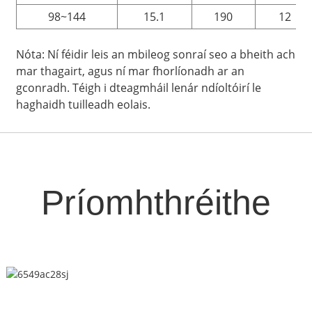
98~144
15.1
190
12
Nóta: Ní féidir leis an mbileog sonraí seo a bheith ach
mar thagairt, agus ní mar fhorlíonadh ar an
gconradh. Téigh i dteagmháil lenár ndíoltóirí le
haghaidh tuilleadh eolais.
Príomhthréithe