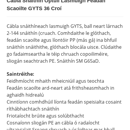
Cábla Snáithín Optúil Lasmuigh Feadán
Scaoilte GYTS 36 Croí
Cábla snáithíneach lasmuigh GYTS, ball neart lárnach
2-144 snáithín (cruach. Comhdaithe le glóthach,
feadán scaoilte agus líontóir PP (más gá) ina bhfuil
snáithín snáithithe, glóthach blocála uisce. Clúdaithe
go fadaimseartha le téip chruach copoiliméire,
sliogán seachtrach PE. Snáithín SM G65aD.
Saintréithe:
Feidhmíocht mhaith mheicniúil agus teochta
Feadán scaoilte ard-neart atá frithsheasmhach in
aghaidh hidrealú
Cinntíonn comhdhúil líonta feadán speisialta cosaint
ríthábhachtach snáithín
Friotaíocht brúite agus solúbthacht
Cosnaíonn sliogán PE an cábla ó radaíocht
ultraivialait Sreang chruach a úsáidtear mar bhall