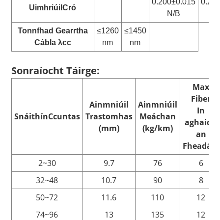
0.200±0.015
0.27
Uimhriúil
Cró
N/B
Tonnfhad Gearrtha
≤1260
≤1450
Cábla λcc
nm
nm
Sonraíocht Táirge:
Max
Fiber
Ainmniúil
Ainmniúil
In
Snáithín
C
cuntas
Trastomhas
Meáchan
aghaidh
(mm)
(kg/km)
an
Fheadáin
2~30
9.7
76
6
32~48
10.7
90
8
50~72
11.6
110
12
74~96
13
135
12