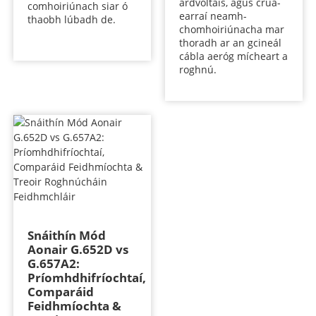
ardvoltais, agus crua-
comhoiriúnach siar ó
earraí neamh-
thaobh lúbadh de.
chomhoiriúnacha mar
thoradh ar an gcineál
cábla aeróg mícheart a
roghnú.
Snáithín Mód
Aonair G.652D vs
G.657A2:
Príomhdhifríochtaí,
Comparáid
Feidhmíochta &