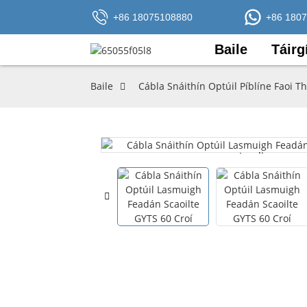
+86 18075108880
+86 180
Baile
Táirg
Baile
Cábla Snáithín Optúil Píblíne Faoi 
Loading...
Loading...