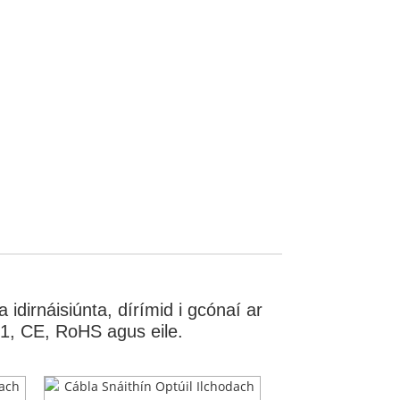
idirnáisiúnta, dírímid i gcónaí ar
001, CE, RoHS agus eile.