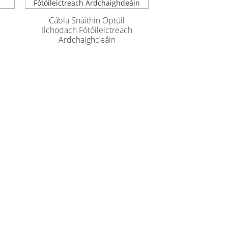
Cábla Snáithín Optúil
Ilchodach Fótóileictreach
Ardchaighdeáin