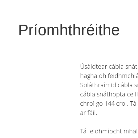
Príomhthréithe
Úsáidtear cábla sná
haghaidh feidhmchlá
Soláthraímid cábla
cábla snáthoptaice i
chroí go 144 croí. T
ar fáil.
Tá feidhmíocht mhai