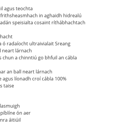
l agus teochta
á frithsheasmhach in aghaidh hidrealú
adán speisialta cosaint ríthábhachtach
thacht
 ó radaíocht ultraivialait Sreang
l neart lárnach
s chun a chinntiú go bhfuil an cábla
ar an ball neart lárnach
e agus líonadh croí cábla 100%
 taise
 lasmuigh
píblíne ón aer
ra áitiúil