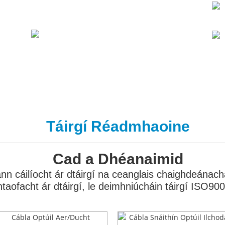
Táirgí Réadmhaoine
Cad a Dhéanaimid
n cáilíocht ár dtáirgí na ceanglais chaighdeánacha 
ontaofacht ár dtáirgí, le deimhniúcháin táirgí ISO9