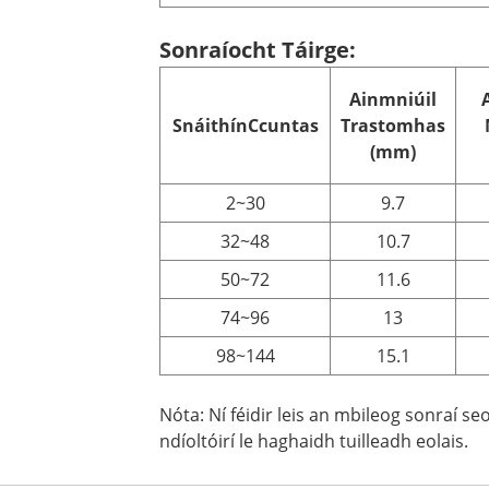
Sonraíocht Táirge:
Ainmniúil
Snáithín
C
cuntas
Trastomhas
(mm)
2~30
9.7
32~48
10.7
50~72
11.6
74~96
13
98~144
15.1
Nóta: Ní féidir leis an mbileog sonraí s
ndíoltóirí le haghaidh tuilleadh eolais.