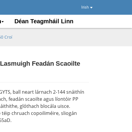
Irish
n
Déan Teagmháil Linn
60 Croí
l Lasmuigh Feadán Scaoilte
.
.
Load
Load
YTS, ball neart lárnach 2-144 snáithín
ch, feadán scaoilte agus líontóir PP
áithithe, glóthach blocála uisce.
 téip chruach copoiliméire, sliogán
65aD.