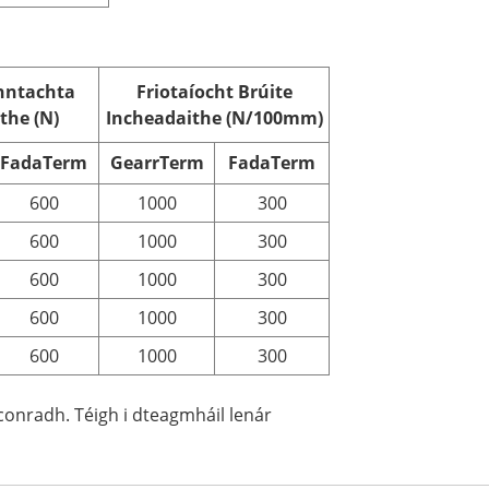
nntachta
Friotaíocht Brúite
the (N)
Incheadaithe (N/100mm)
Fada
T
erm
Gearr
T
erm
Fada
T
erm
600
1000
300
600
1000
300
600
1000
300
600
1000
300
600
1000
300
gconradh. Téigh i dteagmháil lenár