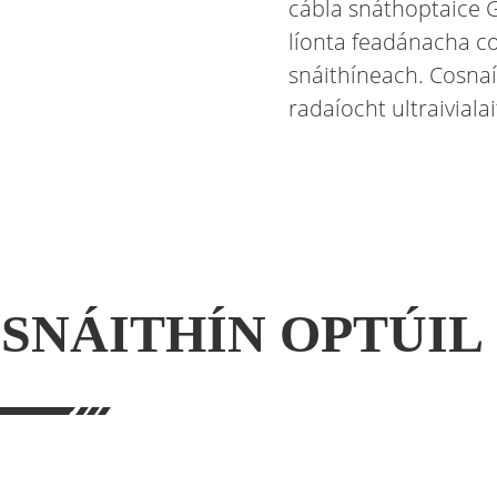
cábla snáthoptaice 
líonta feadánacha c
snáithíneach. Cosnaí
radaíocht ultraivialai
SNÁITHÍN OPTÚIL