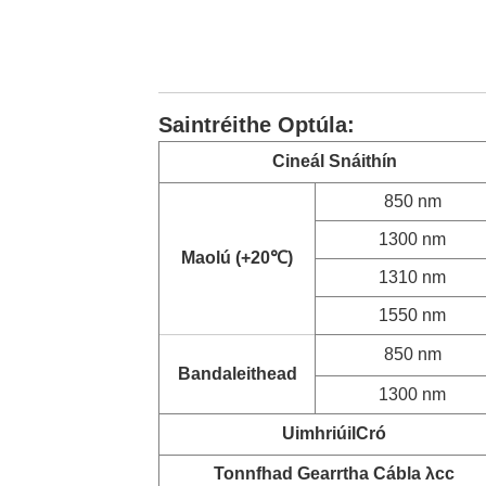
Saintréithe Optúla:
Cineál Snáithín
850 nm
1300 nm
Maolú (+20
℃
)
1310 nm
1550 nm
850 nm
Bandaleithead
1300 nm
Uimhriúil
Cró
Tonnfhad Gearrtha Cábla λcc