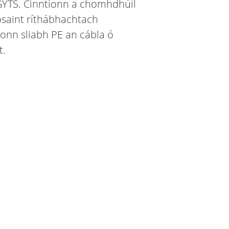
GYTS. Cinntíonn a chomhdhúil
osaint ríthábhachtach
onn sliabh PE an cábla ó
t.