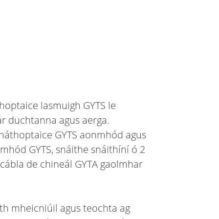
thoptaice lasmuigh GYTS le
r duchtanna agus aerga.
 snáthoptaice GYTS aonmhód agus
lmhód GYTS, snáithe snáithíní ó 2
á cábla de chineál GYTA gaolmhar
th mheicniúil agus teochta ag