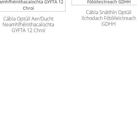
Cábla Snáithín Optúil
Ilchodach Fótóileictreach
Cábla Optúil Aer/Ducht
GDHH
Neamhfhéinthacaíochta
GYFTA 12 Chroí
nn inniu
 iontaofa agus úsáideacha a sholáthar