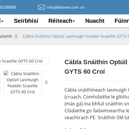
75108880
info@feiboer.com.cn
í
Seirbhísí
Réiteach
Nuacht
Fúin
Thalamh
Cábla Snáithín Optúil Lasmuigh Feadán Scaoilte GYTS 
Cábla Snáithín Optúi
Loading..
Loading..
GYTS 60 Croí
Cábla snáithíneach lasmuigh G
(cruach. Comhdaithe le glótha
(más gá) ina bhfuil snáithín sn
Clúdaithe go fadaimseartha le
seachtrach PE. Snáithín SM G