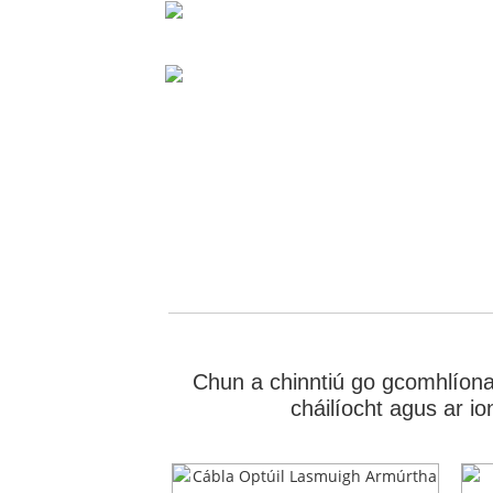
Chun a chinntiú go gcomhlíonan
cháilíocht agus ar i