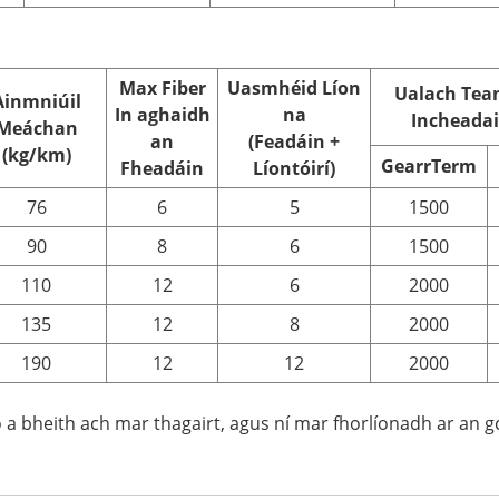
Max Fiber
Uasmhéid Líon
Ualach Tea
Ainmniúil
In aghaidh
na
Incheadai
Meáchan
an
(Feadáin +
(kg/km)
Gearr
T
erm
Fheadáin
Líontóirí)
76
6
5
1500
90
8
6
1500
110
12
6
2000
135
12
8
2000
190
12
12
2000
eo a bheith ach mar thagairt, agus ní mar fhorlíonadh ar an 