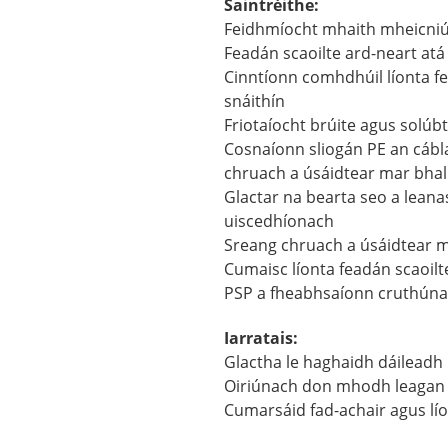
Saintréithe:
Feidhmíocht mhaith mheicniúi
Feadán scaoilte ard-neart at
Cinntíonn comhdhúil líonta fe
snáithín
Friotaíocht brúite agus solúb
Cosnaíonn sliogán PE an cábla
chruach a úsáidtear mar bhal
Glactar na bearta seo a leana
uiscedhíonach
Sreang chruach a úsáidtear m
Cumaisc líonta feadán scaoilt
PSP a fheabhsaíonn cruthúnas
Iarratais:
Glactha le haghaidh dáileadh
Oiriúnach don mhodh leagan 
Cumarsáid fad-achair agus líon