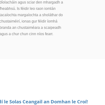
díolacháin agus sciar den mhargadh a
fheabhsú. Is féidir leo raon iomlán
tacaíochta margaíochta a sholáthar do
chustaiméirí, ionas gur féidir íomhá
branda an chustaiméara a scaipeadh
agus a chur chun cinn níos fearr.
dí le Solas Ceangail an Domhan le Croí!