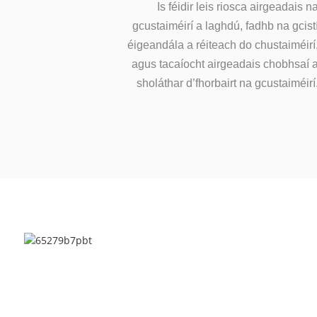
Is féidir leis riosca airgeadais n
gcustaiméirí a laghdú, fadhb na gcist
éigeandála a réiteach do chustaiméirí
agus tacaíocht airgeadais chobhsaí 
sholáthar d’fhorbairt na gcustaiméirí