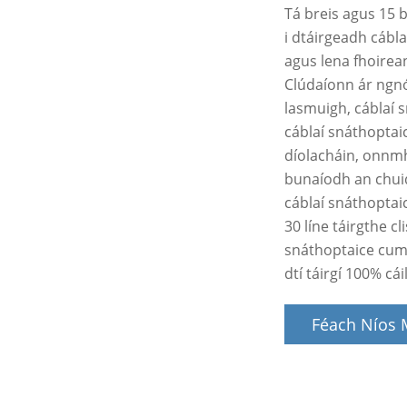
Tá breis agus 15 b
i dtáirgeadh cábla
agus lena fhoirean
Clúdaíonn ár ngnó
lasmuigh, cáblaí 
cáblaí snáthoptaic
díolacháin, onnmh
bunaíodh an chui
cáblaí snáthoptaic
30 líne táirgthe cl
snáthoptaice cum
dtí táirgí 100% cá
Féach Níos