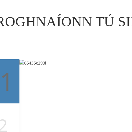
 ROGHNAÍONN TÚ S
1
2