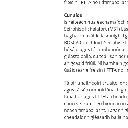
freisin i FTTA nó i dtimpeallac
Cur síos
Is réiteach nua eacnamaíoch d
Seirbhíse Ilchalafort (MST) L
haghaidh úsáide lasmuigh. I gc
BOSCA Críochfoirt Seirbhíse I
húsáid agus tá comhoiriúnacht 
gléasta balla, suiteáil san aer
an gcás difriúil. Ní hamháin g
úsáidtear é freisin i FTTA nó i
Tá oiriúnaitheoirí cruaite ion
agus tá sé comhoiriúnach go
tapa túir agus FTTH a cheadú,
chun seasamh go hiomlán in 
ngach timpeallacht. Tagann g
cheadaíonn gléasadh balla nó 