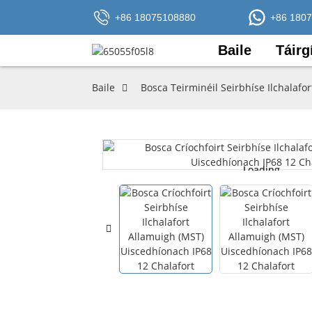
+86 18075108880
+86 180
Baile
Táirg
Baile
Bosca Teirminéil Seirbhíse Ilchalafor
Loading...
Loading...