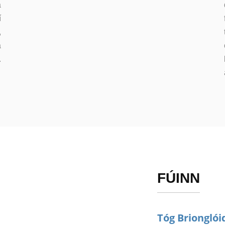
a
í
,
a
.
FÚINN
Tóg Brionglói