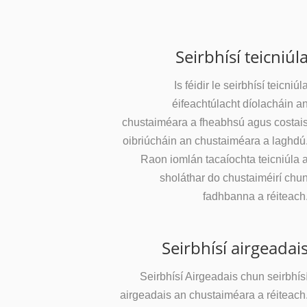
Seirbhísí teicniúl
Is féidir le seirbhísí teicniúl
éifeachtúlacht díolacháin a
chustaiméara a fheabhsú agus costai
oibriúcháin an chustaiméara a laghdú
Raon iomlán tacaíochta teicniúla 
sholáthar do chustaiméirí chu
fadhbanna a réiteach
Seirbhísí airgeadai
Seirbhísí Airgeadais chun seirbhís
airgeadais an chustaiméara a réiteach