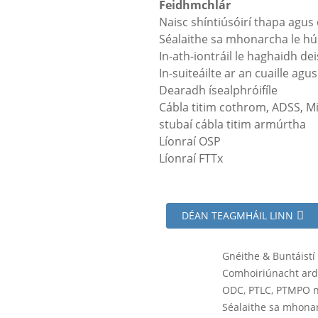
Feidhmchlár
Naisc shíntiúsóirí thapa agus
Séalaithe sa mhonarcha le hús
In-ath-iontráil le haghaidh dei
In-suiteáilte ar an cuaille agu
Dearadh ísealphróifíle
Cábla titim cothrom, ADSS, Mi
stubaí cábla titim armúrtha
Líonraí OSP
Líonraí FTTx
DÉAN TEAGMHÁIL LINN
Gnéithe & Buntáistí
Comhoiriúnacht ard:
ODC, PTLC, PTMPO nó
Séalaithe sa mhonar