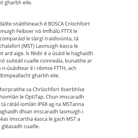
ht gharbh eile.
áilte snáithíneach é BOSCA Críochfoirt
asmuigh Feiboer nó Imfhálú FTTX le
omparáid le táirgí traidisiúnta, tá
lchalafort (MST) Lasmuigh éasca le
ard aige. Is féidir é a úsáid le haghaidh
 nó suiteáil cuaille coinneála, bunaithe ar
o n-úsáidtear é i réimse FTTH, ach
 dtimpeallacht gharbh eile.
chorpraithe sa Chríochfort Ilseirbhíse
 hiomlán le OptiTap. Chun imscaradh
 tá rátáil iomlán IP68 ag na MSTanna
aghaidh dhian imscaradh lasmuigh i
léas imscartha éasca le gach MST a
gléasadh cuaille.