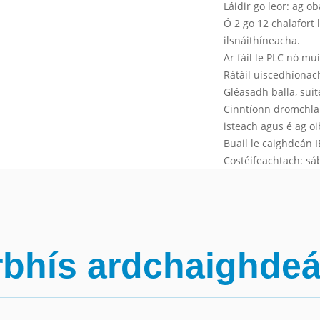
Láidir go leor: ag o
Ó 2 go 12 chalafort
ilsnáithíneacha.
Ar fáil le PLC nó mu
Rátáil uiscedhíonac
Gléasadh balla, suit
Cinntíonn dromchla 
isteach agus é ag oi
Buail le caighdeán 
Costéifeachtach: sá
rbhís ardchaighdeáin