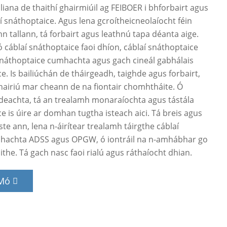
liana de thaithí ghairmiúil ag FEIBOER i bhforbairt agus
í snáthoptaice. Agus lena gcroítheicneolaíocht féin
n tallann, tá forbairt agus leathnú tapa déanta aige.
 cáblaí snáthoptaice faoi dhíon, cáblaí snáthoptaice
snáthoptaice cumhachta agus gach cineál gabhálais
e. Is bailiúchán de tháirgeadh, taighde agus forbairt,
airiú mar cheann de na fiontair chomhtháite. Ó
deachta, tá an trealamh monaraíochta agus tástála
e is úire ar domhan tugtha isteach aici. Tá breis agus
iste ann, lena n-áirítear trealamh táirgthe cáblaí
hachta ADSS agus OPGW, ó iontráil na n-amhábhar go
ilithe. Tá gach nasc faoi rialú agus ráthaíocht dhian.
 Mó