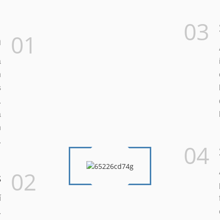
03
01
a
a
n
s
.
a
n
.
04
02
s
í
.