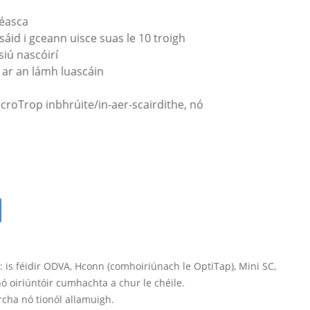
 éasca
áid i gceann uisce suas le 10 troigh
siú nascóirí
s ar an lámh luascáin
croTrop inbhrúite/in-aer-scairdithe, nó
 is féidir ODVA, Hconn (comhoiriúnach le OptiTap), Mini SC,
 oiriúntóir cumhachta a chur le chéile.
cha nó tionól allamuigh.