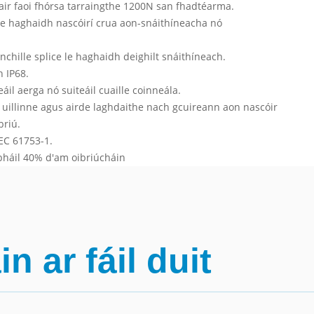
bair faoi fhórsa tarraingthe 1200N san fhadtéarma.
 le haghaidh nascóirí crua aon-snáithíneacha nó
inchille splice le haghaidh deighilt snáithíneach.
h IP68.
eáil aerga nó suiteáil cuaille coinneála.
uillinne agus airde laghdaithe nach gcuireann aon nascóir
briú.
IEC 61753-1.
bháil 40% d'am oibriúcháin
 ar fáil duit