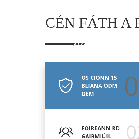
CÉN FÁTH A
0
OS CIONN 15
BLIANA ODM
OEM
0
FOIREANN RD
GAIRMIÚIL