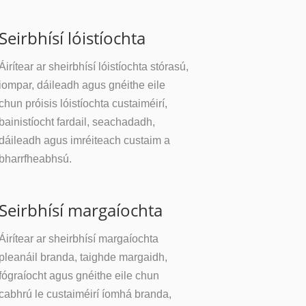
Seirbhísí lóistíochta
Áirítear ar sheirbhísí lóistíochta stórasú,
iompar, dáileadh agus gnéithe eile
chun próisis lóistíochta custaiméirí,
bainistíocht fardail, seachadadh,
dáileadh agus imréiteach custaim a
bharrfheabhsú.
Seirbhísí margaíochta
Áirítear ar sheirbhísí margaíochta
pleanáil branda, taighde margaidh,
fógraíocht agus gnéithe eile chun
cabhrú le custaiméirí íomhá branda,