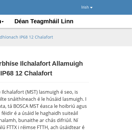
Irish
n
Déan Teagmháil Linn
edhíonach IP68 12 Chalafort
rbhíse Ilchalafort Allamuigh
.
.
Load
Load
IP68 12 Chalafort
 Ilchalafort (MST) lasmuigh é seo, is
te snáithíneach é le húsáid lasmuigh. I
únta, tá BOSCA MST éasca le hoibriú agus
féidir é a úsáid le haghaidh suiteáil
halamh, bunaithe ar chás difriúil. Ní
lú FTTX i réimse FTTH, ach úsáidtear é