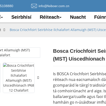
75108880
info@feiboer.com.cn
í
Seirbhísí
Réiteach
Nuacht
Fúin
t
Bosca Críochfoirt Seirbhíse Ilchalafort Allamuigh (MST) Uisc
Bosca Críochfoirt Sei
Loading..
Loading..
(MST) Uiscedhíonach 
Is BOSCA Críochfoirt Seirbhíse
réiteach nua eacnamaíoch dáil
gcomparáid le táirgí traidisi
tá comhoiriúnacht ard aige. Is 
balla/aerga/cuaille agus faoi t
hamháin go n-úsáidtear imfhá