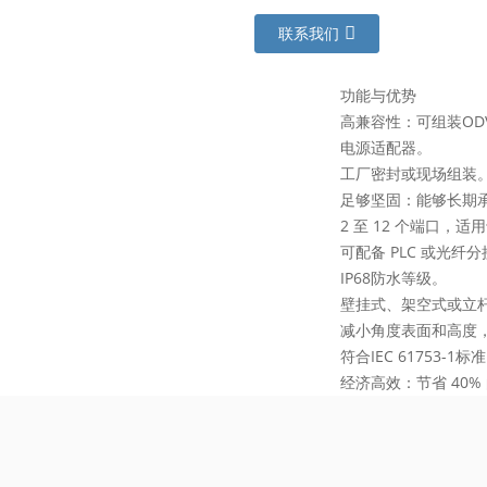
联系我们
功能与优势
高兼容性：可组装ODVA、
电源适配器。
工厂密封或现场组装
足够坚固：能够长期承受
2 至 12 个端口，
可配备 PLC 或光纤
IP68防水等级。
壁挂式、架空式或立
减小角度表面和高度
符合IEC 61753-1标
经济高效：节省 40%