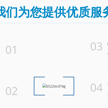
我们为您提供优质服
03
01
务
降
位
。
04
02
务
它
应