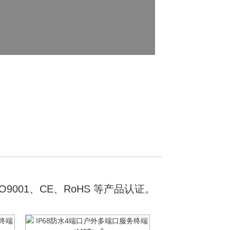
严格的质
超过15
专业研发
专业销售
和可靠性，并已获得 ISO9001、
为确保产品质量
业，并为客户提供解决方案。
OEM/ODM
我们的研发部门
CE、RoHS 
我们有严格的培
01、CE、RoHS 等产品认证。