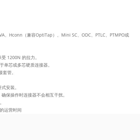
Hconn（兼容OptiTap）、Mini SC、ODC、PTLC、PTMPO或
。
 1200N 的拉力。
适用于单芯或多芯硬质连接器。
分接套管。
杆式安装。
，确保操作时连接器不会相互干扰。
准。
 的运营时间