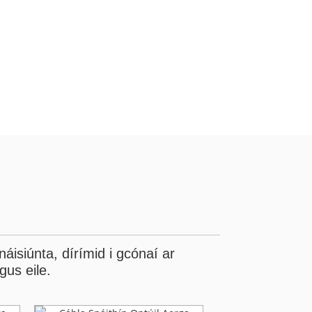
áisiúnta, dírímid i gcónaí ar
gus eile.