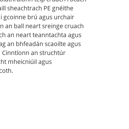
ill sheachtrach PE gnéithe
i gcoinne brú agus urchair
 an ball neart sreinge cruach
ch an neart teanntachta agus
 ag an bhfeadán scaoilte agus
. Cinntíonn an struchtúr
cht mheicniúil agus
scoth.