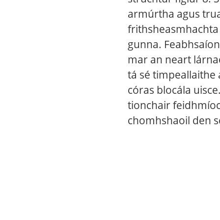
armúrtha agus trua
frithsheasmhachta 
gunna. Feabhsaíonn
mar an neart lárna
tá sé timpeallaithe
córas blocála uisce
tionchair feidhmío
chomhshaoil ​​​​den 