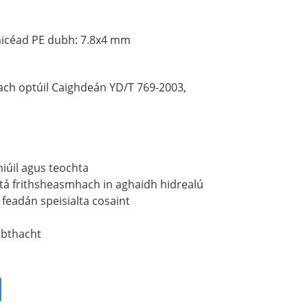
aicéad PE dubh: 7.8x4 mm
ch optúil Caighdeán YD/T 769-2003,
iúil agus teochta
atá frithsheasmhach in aghaidh hidrealú
 feadán speisialta cosaint
lúbthacht