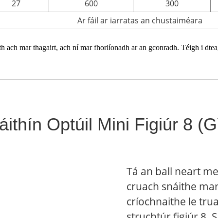
27
600
300
Ar fáil ar iarratas an chustaiméara
th ach mar thagairt, ach ní mar fhorlíonadh ar an gconradh. Téigh i dteag
ithín Optúil Mini Figiúr 8
Tá an ball neart m
cruach snáithe mar
críochnaithe le truai
struchtúr figiúr 8.