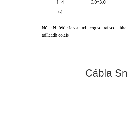
1~4
6.0*3.0
>4
Nóta: Ní féidir leis an mbileog sonraí seo a bhei
tuilleadh eolais
Cábla Sná