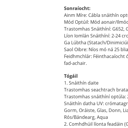
Sonraíocht:
Ainm Míre: Cábla snáithín opt
Mód Optúil: Mód aonair/Ilmód
Trastomhas Snáithíní: G652,
Líon Iomlán Snáithíní: 2-24 cro
Ga Lúbtha (Statach/Dinimiciúi
Saol Oibre: Níos mó ná 25 blia
Feidhmchlár: Féinthacaíocht ón
fad-achair.
Tógáil
1. Snáithín daite
Trastomhas seachtrach bratai
Trastomhas snáithíní optúla:
Snáithín datha UV: crómata
Gorm, Oráiste, Glas, Donn, Lia
Rós/Bándearg, Aqua
2. Comhdhúil líonta feadáin (