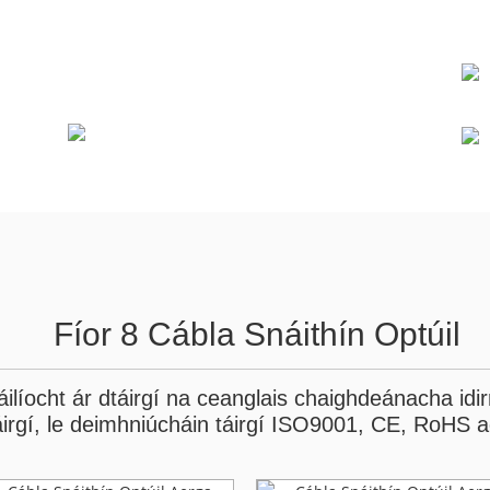
Fíor 8 Cábla Snáithín Optúil
líocht ár dtáirgí na ceanglais chaighdeánacha idirn
táirgí, le deimhniúcháin táirgí ISO9001, CE, RoHS a