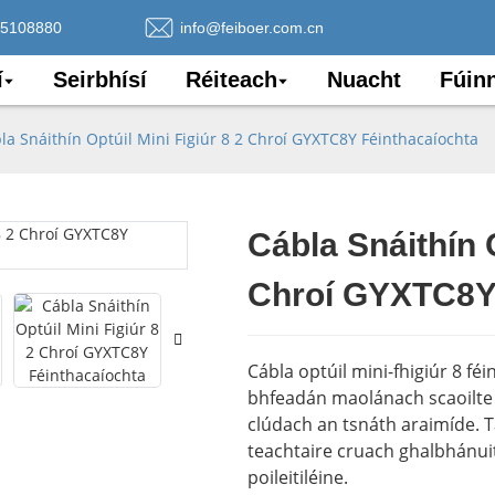
75108880
info@feiboer.com.cn
í
Seirbhísí
Réiteach
Nuacht
Fúin
la Snáithín Optúil Mini Figiúr 8 2 Chroí GYXTC8Y Féinthacaíochta
Cábla Snáithín O
Loading..
Loading..
Chroí GYXTC8Y 
Cábla optúil mini-fhigiúr 8 fé
bhfeadán maolánach scaoilte l
clúdach an tsnáth araimíde. T
teachtaire cruach ghalbhánui
poileitiléine.