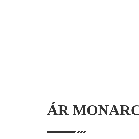
Gnéithe
1. Feidhmíocht mhaith mheicniúil agus te
2. Cosnaíonn sliogán PE an cábla ó radaíoch
3. Feadán scaoilte ard-neart atá frithshe
4. Cinntíonn comhdhúil líonta feadán spei
5. Comhlíonann neart teanntachta ard sre
6. Glactar na bearta seo a leanas chun a c
Bacainn taise APL Líonadh croí cábla 100%
ÁR MONAR