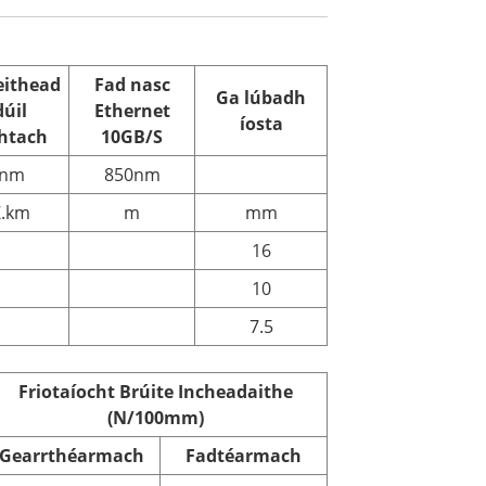
eithead
Fad nasc
Ga lúbadh
úil
Ethernet
íosta
chtach
10GB/S
0nm
850nm
.km
m
mm
16
10
7.5
Friotaíocht Brúite Incheadaithe
(N/100mm)
Gearrthéarmach
Fadtéarmach