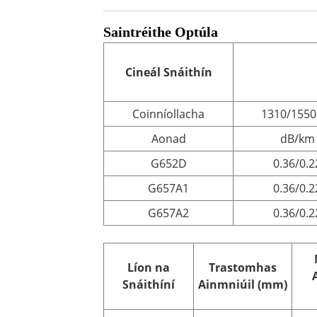
Saintréithe Optúla
Cineál Snáithín
Coinníollacha
1310/155
Aonad
dB/km
G652D
0.36/0.2
G657A1
0.36/0.2
G657A2
0.36/0.2
Líon na
Trastomhas
Snáithíní
Ainmniúil (mm)