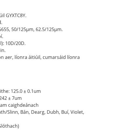
úil GYXTC8Y.
.
 G655, 50/125μm, 62.5/125μm.
í.
l): 10D/20D.
in.
 aer, líonra áitiúil, cumarsáid líonra
the: 125.0 ± 0.1um
 242 ± 7um
gram caighdeánach
th/Slinn, Bán, Dearg, Dubh, Buí, Violet,
Glóthach)