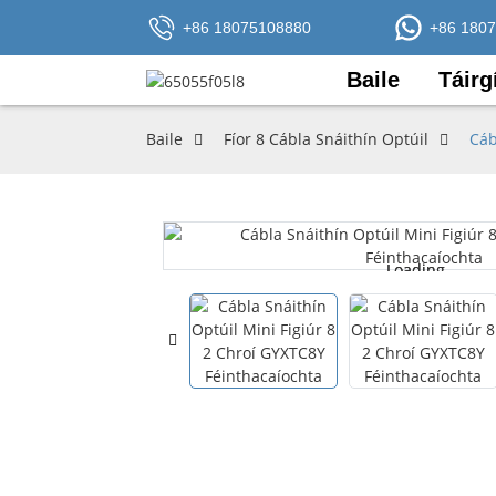
+86 18075108880
+86 180
Baile
Táirg
Baile
Fíor 8 Cábla Snáithín Optúil
Cáb
Loading...
Loading...