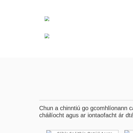
Chun a chinntiú go gcomhlíonann cái
cháilíocht agus ar iontaofacht ár d