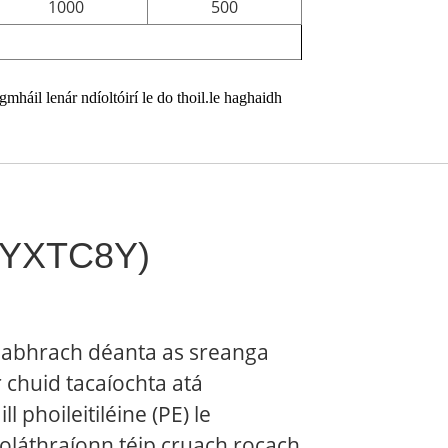
1000
500
mháil lenár ndíoltóirí le do thoil.
le haghaidh
 (GYXTC8Y)
eabhrach déanta as sreanga
 chuid tacaíochta atá
ll phoileitiléine (PE) le
 Soláthraíonn téip cruach rocach