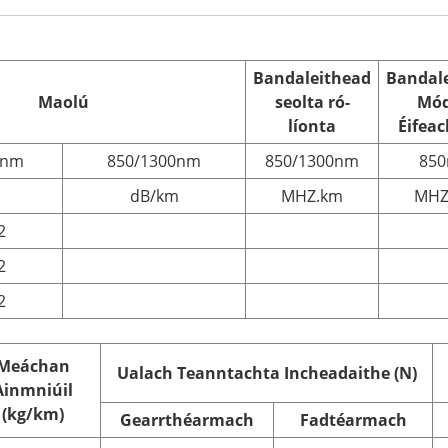
Bandaleithead
Bandal
Maolú
seolta ró-
Mód
líonta
Éifea
0nm
850/1300nm
850/1300nm
85
dB/km
MHZ.km
MHZ
2
2
2
Meáchan
Ualach Teanntachta Incheadaithe (N)
Ainmniúil
(kg/km)
Gearrthéarmach
Fadtéarmach