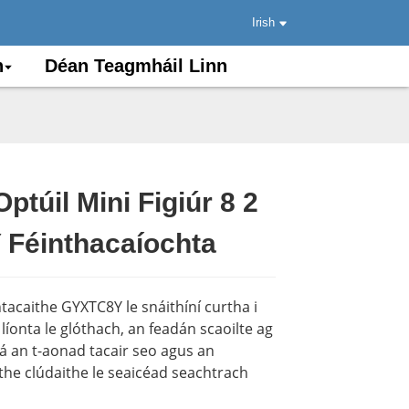
Irish
n
Déan Teagmháil Linn
ptúil Mini Figiúr 8 2
.
.
Load
Load
Féinthacaíochta
intacaithe GYXTC8Y le snáithíní curtha i
íonta le glóthach, an feadán scaoilte ag
á an t-aonad tacair seo agus an
the clúdaithe le seaicéad seachtrach