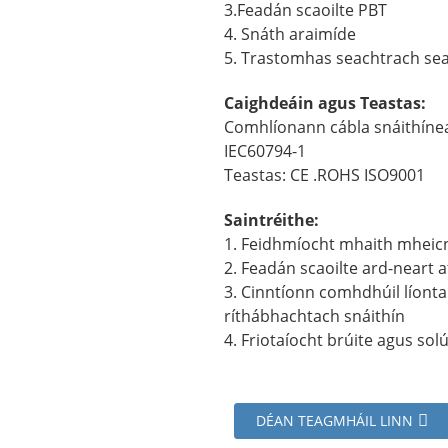
3.Feadán scaoilte PBT
4. Snáth araimíde
5. Trastomhas seachtrach se
Caighdeáin agus Teastas:
Comhlíonann cábla snáithínea
IEC60794-1
Teastas: CE .ROHS ISO9001
Saintréithe:
1. Feidhmíocht mhaith mheicn
2. Feadán scaoilte ard-neart 
3. Cinntíonn comhdhúil líonta
ríthábhachtach snáithín
4. Friotaíocht brúite agus so
DÉAN TEAGMHÁIL LINN