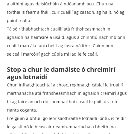
a aithint agus deisiúcháin á ndéanamh acu. Chun na
torthaí is fearr a fháil, cuir cuaillí ag casadh, ag hailt, nó ag
pointí rialta.
Tá sé ríthábhachtach cuaillí atá frithsheasmhach in
aghaidh na haimsire a úsáid, agus a chinntiú nach mbíonn
cuaillí marcála faoi cheilt ag fásra ná ithir. Coinníonn
seiceáil marcóirí gach cúpla mí iad le feiceáil.
Stop a chur le damáiste ó chreimirí
agus lotnaidí
Chun infhaighteachtaí a chosc, roghnaigh cáblaí le truaillí
marthanacha atá frithsheasmhach in aghaidh creimirí agus
bí ag faire amach do chomharthaí cosúil le poill úra nó
rianta coganta.
I réigiúin a bhfuil go leor saothraithe lotnaidí iontu, is féidir
le gaistí nó le heascair neamh-mharfacha a bheith ina