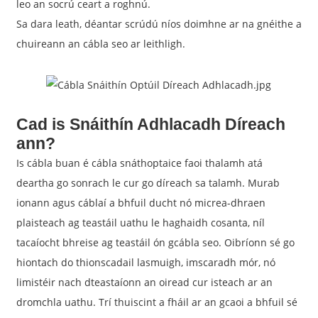
leo an socrú ceart a roghnú.
Sa dara leath, déantar scrúdú níos doimhne ar na gnéithe a
chuireann an cábla seo ar leithligh.
Cad is Snáithín Adhlacadh Díreach
ann?
Is cábla buan é cábla snáthoptaice faoi thalamh atá
deartha go sonrach le cur go díreach sa talamh. Murab
ionann agus cáblaí a bhfuil ducht nó micrea-dhraen
plaisteach ag teastáil uathu le haghaidh cosanta, níl
tacaíocht bhreise ag teastáil ón gcábla seo. Oibríonn sé go
hiontach do thionscadail lasmuigh, imscaradh mór, nó
limistéir nach dteastaíonn an oiread cur isteach ar an
dromchla uathu. Trí thuiscint a fháil ar an gcaoi a bhfuil sé