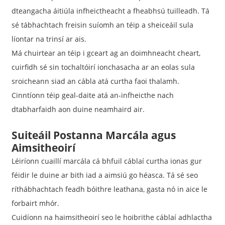
dteangacha áitiúla infheictheacht a fheabhsú tuilleadh. Tá
sé tábhachtach freisin suíomh an téip a sheiceáil sula
líontar na trinsí ar ais.
Má chuirtear an téip i gceart ag an doimhneacht cheart,
cuirfidh sé sin tochaltóirí ionchasacha ar an eolas sula
sroicheann siad an cábla atá curtha faoi thalamh.
Cinntíonn téip geal-daite atá an-infheicthe nach
dtabharfaidh aon duine neamhaird air.
Suiteáil Postanna Marcála agus
Aimsitheoirí
Léiríonn cuaillí marcála cá bhfuil cáblaí curtha ionas gur
féidir le duine ar bith iad a aimsiú go héasca. Tá sé seo
ríthábhachtach feadh bóithre leathana, gasta nó in aice le
forbairt mhór.
Cuidíonn na haimsitheoirí seo le hoibrithe cáblaí adhlactha