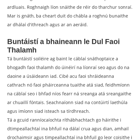
ardluais. Roghnaigh líon snáithe de réir do tharchur sonraí.
Mar is gnáth, ba cheart duit do chábla a roghnú bunaithe
ar dhálaí d'ithreach agus ar an aeráid.
Buntáistí a bhaineann le Dul Faoi
Thalamh
Tá buntáistí soiléire ag baint le cáblaí snáthoptaice a
bhogadh faoi thalamh do úinéirí na líonraí seo agus do na
daoine a úsáideann iad. Cibé acu faoi shráideanna
cathrach nó faoi pháirceanna tuaithe atá siad, feidhmíonn
na cáblaí seo i bhfad níos fearr ná sreanga atá sreangaithe
ar chuaillí fóntais. Seachnaíonn siad na contúirtí laethúla
agus imíonn siad isteach sa tírdhreach.
Tá a gcuid ranníocaíochta ríthábhachtach go háirithe i
dtimpeallachtaí ina bhfuil na dálaí crua agus dian, amhail
drochaimsir agus timpeallachtaí ina bhfuil go leor coisithe i