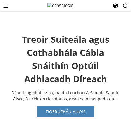
Treoir Suiteála agus
Cothabhála Cábla
Snáithín Optúil
Adhlacadh Díreach
Déan teagmháil le haghaidh Luachan & Sampla Saor in
Aisce, De réir do riachtanas, déan saincheapadh duit.
FIOSRÚCHÁN ANOIS