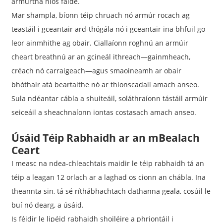
armúrtha níos faide.
Mar shampla, bíonn téip chruach nó armúr rocach ag
teastáil i gceantair ard-thógála nó i gceantair ina bhfuil go
leor ainmhithe ag obair. Ciallaíonn roghnú an armúir
cheart breathnú ar an gcineál ithreach—gainmheach,
créach nó carraigeach—agus smaoineamh ar obair
bhóthair atá beartaithe nó ar thionscadail amach anseo.
Sula ndéantar cábla a shuiteáil, soláthraíonn tástáil armúir
seiceáil a sheachnaíonn iontas costasach amach anseo.
Úsáid Téip Rabhaidh ar an mBealach
Ceart
I measc na ndea-chleachtais maidir le téip rabhaidh tá an
téip a leagan 12 orlach ar a laghad os cionn an chábla. Ina
theannta sin, tá sé ríthábhachtach dathanna geala, cosúil le
buí nó dearg, a úsáid.
Is féidir le lipéid rabhaidh shoiléire a phriontáil i