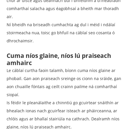
chur ar uisce agus deannach dul i bhfeidhm a d’fhéadfadh
comharthaí salacha agus éagobhsaí a bheith mar thoradh
air.
Ní bheidh na briseadh cumhachta ag dul i méid i ndálaí
stoirmeacha nua, toisc go bhfuil na cáblaí seo cosanta ó
dhrochaimsir.
Cuma níos glaine, níos lú praiseach
amhairc
Le cáblaí curtha faoin talamh, bíonn cuma níos glaine ar
phobail. Gan aon praiseach sreinge os cionn na sráide, gan
aon chuaille fóntais ag ceilt crainn pailme ná comharthaí
siopaí.
Is féidir le pleanálaithe a chinntiú go gcuirtear snáithín ar
bhealach ionas nach gcuirfear isteach ar pháirceanna, ar
chlóis agus ar bhallaí stairiúla na cathrach. Dealramh níos
glaine, níos lú praiseach amhairc.