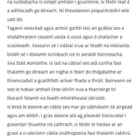
na suiteálacha is simplí amháin i gcuimhne. Is féidir leat é
a adhlacadh go díreach. Ní theastaíonn píopaí/tráidirí eile
uait dó.
Tagann seaicéad agus armúr garbh leis an gcábla seo a
sholáthraíonn cosaint uasta ó uisce agus ó shalachar a
scaoileadh. Seasann sé i ndálaí crua ar feadh na mblianta,
bíodh sé i dtalamh scríobach nó in aeráidí foircneacha.
Sna Stáit Aontaithe, is iad na cáblaí seo atá curtha faoi
thalamh go díreach an rogha is fearr do thógálaithe ar
thionscadail a gcaithfidh achair fhada a thráil. Baineann sé
seo le hobair amhail línte idirlín nua a tharraingt trí
a
féarach folamh nó feadh mhórbhealaí idirstáit.
Is breá le daoine an cábla seo mar go sábhálann sé airgead
agus am dóibh. I gcás daoine atá ag pleanáil tionscadal i
gceantair thuaithe nó cathrach, is féidir le heolas ar an
gcaoi a n-oibríonn cábla snáthoptaice faoi thalamh cabhrú