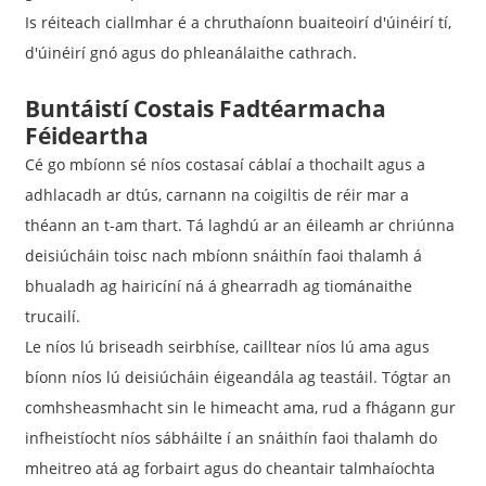
Is réiteach ciallmhar é a chruthaíonn buaiteoirí d'úinéirí tí,
d'úinéirí gnó agus do phleanálaithe cathrach.
Buntáistí Costais Fadtéarmacha
Féideartha
Cé go mbíonn sé níos costasaí cáblaí a thochailt agus a
adhlacadh ar dtús, carnann na coigiltis de réir mar a
théann an t-am thart. Tá laghdú ar an éileamh ar chriúnna
deisiúcháin toisc nach mbíonn snáithín faoi thalamh á
bhualadh ag hairicíní ná á ghearradh ag tiománaithe
trucailí.
Le níos lú briseadh seirbhíse, cailltear níos lú ama agus
bíonn níos lú deisiúcháin éigeandála ag teastáil. Tógtar an
comhsheasmhacht sin le himeacht ama, rud a fhágann gur
infheistíocht níos sábháilte í an snáithín faoi thalamh do
mheitreo atá ag forbairt agus do cheantair talmhaíochta