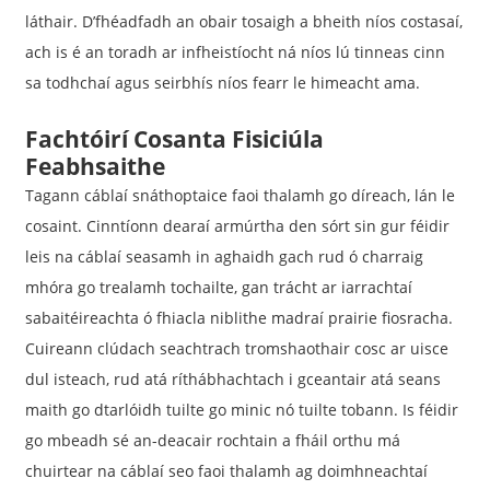
láthair. D’fhéadfadh an obair tosaigh a bheith níos costasaí,
ach is é an toradh ar infheistíocht ná níos lú tinneas cinn
sa todhchaí agus seirbhís níos fearr le himeacht ama.
Fachtóirí Cosanta Fisiciúla
Feabhsaithe
Tagann cáblaí snáthoptaice faoi thalamh go díreach, lán le
cosaint. Cinntíonn dearaí armúrtha den sórt sin gur féidir
leis na cáblaí seasamh in aghaidh gach rud ó charraig
mhóra go trealamh tochailte, gan trácht ar iarrachtaí
sabaitéireachta ó fhiacla niblithe madraí prairie fiosracha.
Cuireann clúdach seachtrach tromshaothair cosc ​​ar uisce
dul isteach, rud atá ríthábhachtach i gceantair atá seans
maith go dtarlóidh tuilte go minic nó tuilte tobann. Is féidir
go mbeadh sé an-deacair rochtain a fháil orthu má
chuirtear na cáblaí seo faoi thalamh ag doimhneachtaí