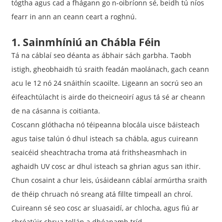
tógtha agus cad a fhágann go n-oibríonn sé, beidh tú níos
fearr in ann an ceann ceart a roghnú.
1. Sainmhíniú an Chábla Féin
Tá na cáblaí seo déanta as ábhair sách garbha. Taobh
istigh, gheobhaidh tú sraith feadán maolánach, gach ceann
acu le 12 nó 24 snáithín scaoilte. Ligeann an socrú seo an
éifeachtúlacht is airde do theicneoirí agus tá sé ar cheann
de na cásanna is coitianta.
Coscann glóthacha nó téipeanna blocála uisce báisteach
agus taise talún ó dhul isteach sa chábla, agus cuireann
seaicéid sheachtracha troma atá frithsheasmhach in
aghaidh UV cosc ​​ar dhul isteach sa ghrian agus san ithir.
Chun cosaint a chur leis, úsáideann cáblaí armúrtha sraith
de théip chruach nó sreang atá fillte timpeall an chroí.
Cuireann sé seo cosc ​​ar sluasaidí, ar chlocha, agus fiú ar
chréatúir chrua tollán a dhéanamh tríd.