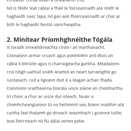
Nó is féidir leat cáblaí a fháil le foirceannadh atá réidh le
haghaidh nasc tapa, nó gan aon fhoirceannadh ar chor ar
bith le haghaidh feistiú saincheaptha.
2. Mínítear Príomhghnéithe Tógála
Is toradh innealtóireachta cliste í an marthanacht.
Cosnaíonn armúr cruach agus poileitiléin ard-dlúis an
cábla ó bhrúite agus ó charraigeacha garbha. Méadaíonn
croí istigh uathúil snáth Aramid an neart tarraingthe go
suntasach, rud a ligeann duit é a leagan achair fhada.
Coinníonn sraitheanna blocála uisce sláine an chomhartha
trí chosc a chur ar uisce dul isteach. Nuair a
chomhcheanglaíonn tú na heilimintí seo, bíonn snáithín atá
curtha faoi thalamh go díreach seasmhach i gcoinne tuilte,
teas foircneach nó fiú dálaí vortex polar.