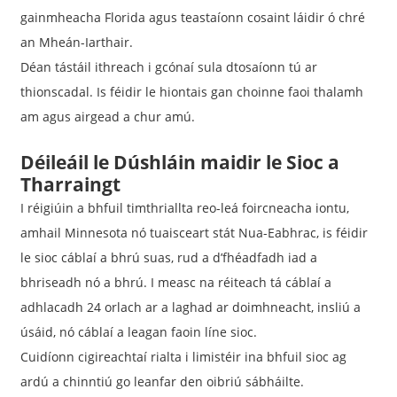
gainmheacha Florida agus teastaíonn cosaint láidir ó chré
an Mheán-Iarthair.
Déan tástáil ithreach i gcónaí sula dtosaíonn tú ar
thionscadal. Is féidir le hiontais gan choinne faoi thalamh
am agus airgead a chur amú.
Déileáil le Dúshláin maidir le Sioc a
Tharraingt
I réigiúin a bhfuil timthriallta reo-leá foircneacha iontu,
amhail Minnesota nó tuaisceart stát Nua-Eabhrac, is féidir
le sioc cáblaí a bhrú suas, rud a d’fhéadfadh iad a
bhriseadh nó a bhrú. I measc na réiteach tá cáblaí a
adhlacadh 24 orlach ar a laghad ar doimhneacht, insliú a
úsáid, nó cáblaí a leagan faoin líne sioc.
Cuidíonn cigireachtaí rialta i limistéir ina bhfuil sioc ag
ardú a chinntiú go leanfar den oibriú sábháilte.