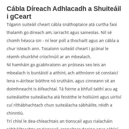
Cábla Díreach Adhlacadh a Shuiteáil
i gCeart
Tógann suiteáil cheart cábla snáthoptaice atá curtha faoi
thalamh go díreach am, iarracht agus saineolas. Níl sé
chomh héasca sin - ní leor poll a thochailt agus an cábla a
chur isteach ann. Tosaíonn suiteáil cheart i gcónaí le
réamh-shuirbhé críochnúil ar an mbealach.
Ní hamháin go gcabhraíonn an próiseas seo leis an
mbealach is buntáistí a aithint, ach aithníonn sé constaicí
lena n-áirítear bóithre nó srutháin, agus cinneann sé an
doimhneacht is éifeachtaí. Tá foirne a bhfuil taithí acu ag
suiteálaithe suiteálacha atá feistithe le hoiliúint agus uirlisí
cuí ríthábhachtach chun suiteálacha sábháilte, réidh a
chinntiú.
Trí chloí le dea-chleachtais an tionscail agus rialacháin