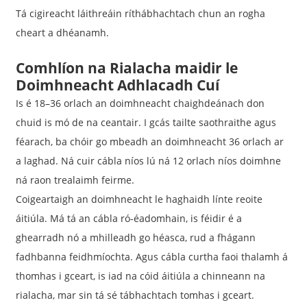
Tá cigireacht láithreáin ríthábhachtach chun an rogha
cheart a dhéanamh.
Comhlíon na Rialacha maidir le
Doimhneacht Adhlacadh Cuí
Is é 18–36 orlach an doimhneacht chaighdeánach don
chuid is mó de na ceantair. I gcás tailte saothraithe agus
féarach, ba chóir go mbeadh an doimhneacht 36 orlach ar
a laghad. Ná cuir cábla níos lú ná 12 orlach níos doimhne
ná raon trealaimh feirme.
Coigeartaigh an doimhneacht le haghaidh línte reoite
áitiúla. Má tá an cábla ró-éadomhain, is féidir é a
ghearradh nó a mhilleadh go héasca, rud a fhágann
fadhbanna feidhmíochta. Agus cábla curtha faoi thalamh á
thomhas i gceart, is iad na cóid áitiúla a chinneann na
rialacha, mar sin tá sé tábhachtach tomhas i gceart.