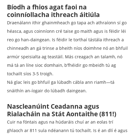
Bíodh a fhios agat faoi na
coinníollacha ithreach áitiúla
Draenálann ithir ghainmheach go tapa ach athraíonn sí go
héasca, agus coinníonn cré taise go maith agus is féidir léi
reo go han-daingean. Is féidir le torthaí tástála ithreach a
chinneadh an gá trinse a bheith níos doimhne nó an bhfuil
armúr speisialta ag teastáil. Más creagach an talamh, nó
má tá an líne sioc domhain, b’fhéidir go mbeidh tú ag
tochailt síos 3-5 troigh.
Ná glac leis go bhfuil ga lúbadh cábla ann riamh—tá
snáithín an-íogair do lúbadh daingean.
Nascleanúint Ceadanna agus
Rialacháin na Stát Aontaithe (811!)
Cuir na fóntais agus na húdaráis chuí ar an eolas trí
ghlaoch ar 811 sula ndéanann tú tochailt. Is é an dlí é agus