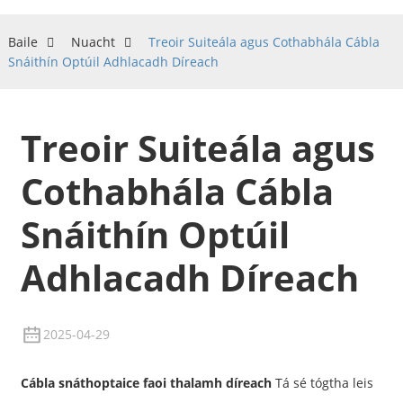
Baile
Nuacht
Treoir Suiteála agus Cothabhála Cábla
Snáithín Optúil Adhlacadh Díreach
Treoir Suiteála agus
Cothabhála Cábla
Snáithín Optúil
Adhlacadh Díreach
2025-04-29
Cábla snáthoptaice faoi thalamh díreach
Tá sé tógtha leis