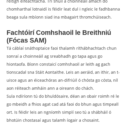
réitigh éifeachtacha. Trí shúil a choinneáil amach do
chomharthaí lotnaidí is féidir leat dul i ngleic le fadhbanna
beaga sula mbíonn siad ina mbagairt thromchúiseach.
Fachtóirí Comhshaoil ​​le Breithniú
(Fócas SAM)
Tá cáblaí snáthoptaice faoi thalamh ríthábhachtach chun
sonraí a choinneáil ag sreabhadh go tapa agus go
hiontaofa. Bíonn constaicí comhshaoil ​​​​ar leith ag gach
tionscadal sna Stáit Aontaithe. Leis an aeráid, an ithir, an t-
uisce agus an éiceachóras an-difriúil ó chósta go cósta, níl
aon réiteach amháin ann a oireann do chách.
Sula ndíríonn tú do bhuldósaire, déan an obair roimh ré le
go mbeidh a fhios agat cad atá faoi do bhun agus timpeall
ort. Is féidir leis an ngníomh simplí seo tú a shábháil ó
bhotúin chostasaí agus talamh íogair a chosaint.