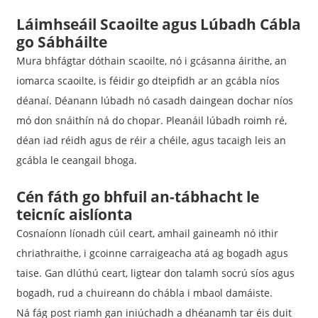
Láimhseáil Scaoilte agus Lúbadh Cábla
go Sábháilte
Mura bhfágtar dóthain scaoilte, nó i gcásanna áirithe, an
iomarca scaoilte, is féidir go dteipfidh ar an gcábla níos
déanaí. Déanann lúbadh nó casadh daingean dochar níos
mó don snáithín ná do chopar. Pleanáil lúbadh roimh ré,
déan iad réidh agus de réir a chéile, agus tacaigh leis an
gcábla le ceangail bhoga.
Cén fáth go bhfuil an-tábhacht le
teicníc aislíonta
Cosnaíonn líonadh cúil ceart, amhail gaineamh nó ithir
chriathraithe, i gcoinne carraigeacha atá ag bogadh agus
taise. Gan dlúthú ceart, ligtear don talamh socrú síos agus
bogadh, rud a chuireann do chábla i mbaol damáiste.
Ná fág post riamh gan iniúchadh a dhéanamh tar éis duit