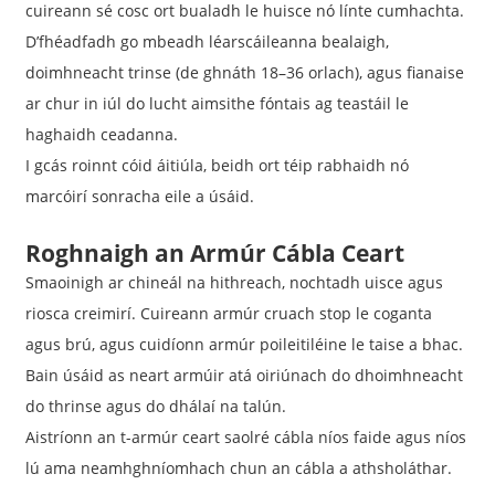
cuireann sé cosc ​​​​ort bualadh le huisce nó línte cumhachta.
D’fhéadfadh go mbeadh léarscáileanna bealaigh,
doimhneacht trinse (de ghnáth 18–36 orlach), agus fianaise
ar chur in iúl do lucht aimsithe fóntais ag teastáil le
haghaidh ceadanna.
I gcás roinnt cóid áitiúla, beidh ort téip rabhaidh nó
marcóirí sonracha eile a úsáid.
Roghnaigh an Armúr Cábla Ceart
Smaoinigh ar chineál na hithreach, nochtadh uisce agus
riosca creimirí. Cuireann armúr cruach stop le coganta
agus brú, agus cuidíonn armúr poileitiléine le taise a bhac.
Bain úsáid as neart armúir atá oiriúnach do dhoimhneacht
do thrinse agus do dhálaí na talún.
Aistríonn an t-armúr ceart saolré cábla níos faide agus níos
lú ama neamhghníomhach chun an cábla a athsholáthar.