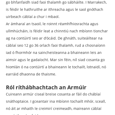
go bhfanfaidh siad faoi thalamh go sábháilte. I Marrakech,
is féidir le hathruithe ar ithreacha agus le saol gnóthach
uirbeach cáblaí a chur i mbaol.
Ar ámharaí an tsaoil, le roinnt réamhfhiosrachta agus
ullmhúcháin, is féidir leat a chinntiú nach mbíonn tionchar
ag na contúirtí seo ar d’ócáid. De ghnáth, suiteáiltear na
cáblaí seo 12 go 36 orlach faoi thalamh, rud a chosnaíonn
iad ó fhormhór na saincheisteanna a bhaineann leis an
aimsir agus le gadaíocht. Mar sin féin, níl siad cosanta go
hiomlán ó na contúirtí a bhaineann le tochailt, lotnaidí, nó
earráid dhaonna de thaisme.
Ról ríthábhachtach an Armúir
Cuireann armúr ciseal breise cosanta ar fáil do cháblaí
snáthoptaice. I gceantair ina mbíonn tochailt mhór, sceall,
nó áit ar mhaith le creimirí creimeadh, maireann cáblaí