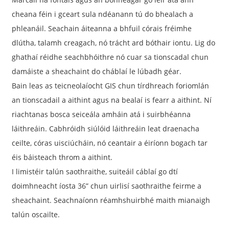
cheana féin i gceart sula ndéanann tú do bhealach a
phleanáil. Seachain áiteanna a bhfuil córais fréimhe
dlútha, talamh creagach, nó trácht ard bóthair iontu. Lig do
ghathaí réidhe seachbhóithre nó cuar sa tionscadal chun
damáiste a sheachaint do cháblaí le lúbadh géar.
Bain leas as teicneolaíocht GIS chun tírdhreach foriomlán
an tionscadail a aithint agus na bealaí is fearr a aithint. Ní
riachtanas bosca seiceála amháin atá i suirbhéanna
láithreáin. Cabhróidh siúlóid láithreáin leat draenacha
ceilte, córas uisciúcháin, nó ceantair a éiríonn bogach tar
éis báisteach throm a aithint.
I limistéir talún saothraithe, suiteáil cáblaí go dtí
doimhneacht íosta 36” chun uirlisí saothraithe feirme a
sheachaint. Seachnaíonn réamhshuirbhé maith mianaigh
talún oscailte.