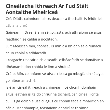
Cineálacha Ithreach Ar Fud Stáit
Aontaithe Mheiriceá
Cré: Dlúth, coinníonn uisce, deacair a thochailt, is féidir leis
cáblaí a bhrú.
Gaineamh: Draenálann sé go gasta, ach athraíonn sé agus
féadfaidh sé cáblaí a nochtadh.
Lúr: Meascán mín, cobhsaí, is minic a bhíonn sé oiriúnach
chun cáblaí a adhlacadh.
Creagach: Deacair a chlaiseadh, d’fhéadfadh sé damáiste a
dhéanamh don chábla le linn a shuiteáil.
Gráib: Mín, coinníonn sé uisce, riosca go mbogfaidh sé agus
go nitear amach é.
Is é an cineál ithreach a chinneann cé chomh domhain
agus leathan is gá do chriúnna tochailt, cén cineál líonta
cúil is gá dóibh a úsáid, agus cé chomh fada a mhairfidh an
cábla. Mar shampla, teastaíonn ancairí ar thránna