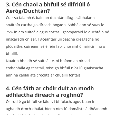
3. Cén chaoi a bhfuil sé difriúil ó
Aeróg/Duchtán?
Cuir sa talamh é, bain an duchtán díog—sábhálann
snáithín curtha go díreach bogadh. Sábhálann sé suas le
75% in am suiteála agus costas i gcomparáid le duchtáin nó
imscaradh ón aer. I gceantair uirbeacha creagacha nó
plódaithe, cuireann sé é féin faoi chosaint ó hairicíní nó ó
bhuillí.
Nuair a bheidh sé suiteáilte, ní bhíonn an oiread
cothabhála ag teastáil, toisc go bhfuil níos lú guaiseacha
ann ná cáblaí atá crochta ar chuaillí fóntais.
4. Cén fáth ar chóir duit an modh
adhlactha díreach a roghnú?
Ós rud é go bhfuil sé láidir, i bhfolach, agus buan in
aghaidh droch-dhálaí, bíonn níos lú damáiste á dhéanamh