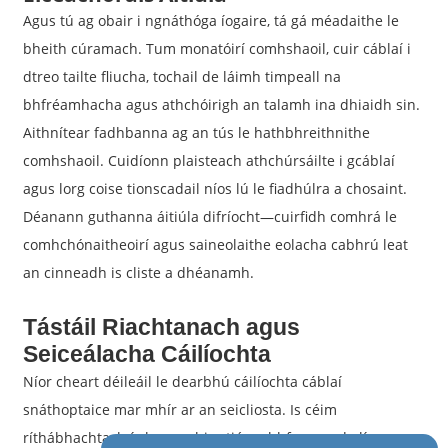
Agus tú ag obair i ngnáthóga íogaire, tá gá méadaithe le
bheith cúramach. Tum monatóirí comhshaoil, cuir cáblaí i
dtreo tailte fliucha, tochail de láimh timpeall na
bhfréamhacha agus athchóirigh an talamh ina dhiaidh sin.
Aithnítear fadhbanna ag an tús le hathbhreithnithe
comhshaoil. Cuidíonn plaisteach athchúrsáilte i gcáblaí
agus lorg coise tionscadail níos lú le fiadhúlra a chosaint.
Déanann guthanna áitiúla difríocht—cuirfidh comhrá le
comhchónaitheoirí agus saineolaithe eolacha cabhrú leat
an cinneadh is cliste a dhéanamh.
Tástáil Riachtanach agus
Seiceálacha Cáilíochta
Níor cheart déileáil le dearbhú cáilíochta cáblaí
snáthoptaice mar mhír ar an seicliosta. Is céim
ríthábhachtach í chun a chinntiú go bhfanann do líonra