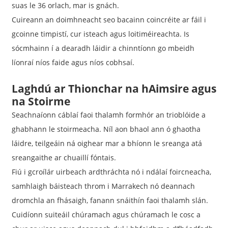
suas le 36 orlach, mar is gnách.
Cuireann an doimhneacht seo bacainn coincréite ar fáil i
gcoinne timpistí, cur isteach agus loitiméireachta. Is
sócmhainn í a dearadh láidir a chinntíonn go mbeidh
líonraí níos faide agus níos cobhsaí.
Laghdú ar Thionchar na hAimsire agus
na Stoirme
Seachnaíonn cáblaí faoi thalamh formhór an trioblóide a
ghabhann le stoirmeacha. Níl aon bhaol ann ó ghaotha
láidre, teilgeáin ná oighear mar a bhíonn le sreanga atá
sreangaithe ar chuaillí fóntais.
Fiú i gcroílár uirbeach ardthráchta nó i ndálaí foircneacha,
samhlaigh báisteach throm i Marrakech nó deannach
dromchla an fhásaigh, fanann snáithín faoi thalamh slán.
Cuidíonn suiteáil chúramach agus chúramach le cosc ​​a