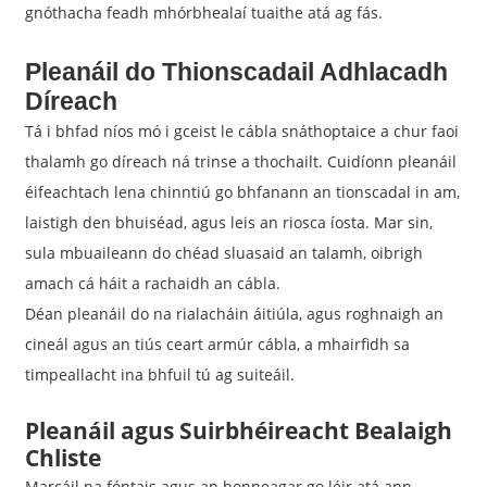
gnóthacha feadh mhórbhealaí tuaithe atá ag fás.
Pleanáil do Thionscadail Adhlacadh
Díreach
Tá i bhfad níos mó i gceist le cábla snáthoptaice a chur faoi
thalamh go díreach ná trinse a thochailt. Cuidíonn pleanáil
éifeachtach lena chinntiú go bhfanann an tionscadal in am,
laistigh den bhuiséad, agus leis an riosca íosta. Mar sin,
sula mbuaileann do chéad sluasaid an talamh, oibrigh
amach cá háit a rachaidh an cábla.
Déan pleanáil do na rialacháin áitiúla, agus roghnaigh an
cineál agus an tiús ceart armúr cábla, a mhairfidh sa
timpeallacht ina bhfuil tú ag suiteáil.
Pleanáil agus Suirbhéireacht Bealaigh
Chliste
Marcáil na fóntais agus an bonneagar go léir atá ann