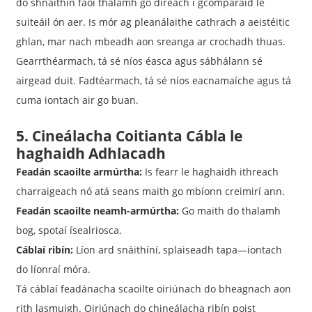
do shnáithín faoi thalamh go díreach i gcomparáid le
suiteáil ón aer. Is mór ag pleanálaithe cathrach a aeistéitic
ghlan, mar nach mbeadh aon sreanga ar crochadh thuas.
Gearrthéarmach, tá sé níos éasca agus sábhálann sé
airgead duit. Fadtéarmach, tá sé níos eacnamaíche agus tá
cuma iontach air go buan.
5. Cineálacha Coitianta Cábla le
haghaidh Adhlacadh
Feadán scaoilte armúrtha:
Is fearr le haghaidh ithreach
charraigeach nó atá seans maith go mbíonn creimirí ann.
Feadán scaoilte neamh-armúrtha:
Go maith do thalamh
bog, spotaí ísealriosca.
Cáblaí ribín:
Líon ard snáithíní, splaiseadh tapa—iontach
do líonraí móra.
Tá cáblaí feadánacha scaoilte oiriúnach do bheagnach aon
rith lasmuigh. Oiriúnach do chineálacha ribín poist