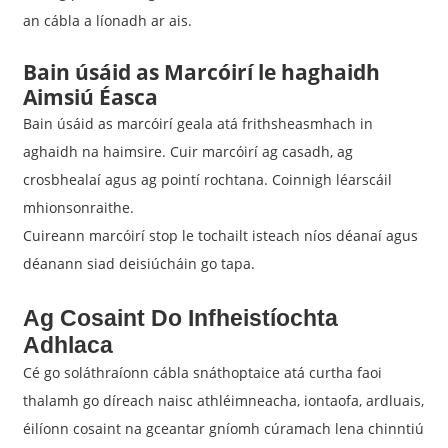
an cábla a líonadh ar ais.
Bain úsáid as Marcóirí le haghaidh
Aimsiú Éasca
Bain úsáid as marcóirí geala atá frithsheasmhach in
aghaidh na haimsire. Cuir marcóirí ag casadh, ag
crosbhealaí agus ag pointí rochtana. Coinnigh léarscáil
mhionsonraithe.
Cuireann marcóirí stop le tochailt isteach níos déanaí agus
déanann siad deisiúcháin go tapa.
Ag Cosaint Do Infheistíochta
Adhlaca
Cé go soláthraíonn cábla snáthoptaice atá curtha faoi
thalamh go díreach naisc athléimneacha, iontaofa, ardluais,
éilíonn cosaint na gceantar gníomh cúramach lena chinntiú