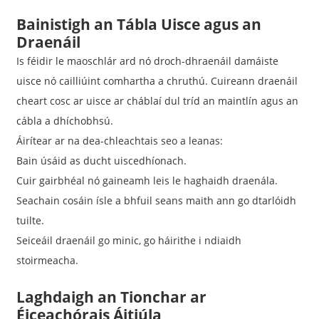
Bainistigh an Tábla Uisce agus an
Draenáil
Is féidir le maoschlár ard nó droch-dhraenáil damáiste
uisce nó cailliúint comhartha a chruthú. Cuireann draenáil
cheart cosc ​​ar uisce ar cháblaí dul tríd an maintlín agus an
cábla a dhíchobhsú.
Áirítear ar na dea-chleachtais seo a leanas:
Bain úsáid as ducht uiscedhíonach.
Cuir gairbhéal nó gaineamh leis le haghaidh draenála.
Seachain cosáin ísle a bhfuil seans maith ann go dtarlóidh
tuilte.
Seiceáil draenáil go minic, go háirithe i ndiaidh
stoirmeacha.
Laghdaigh an Tionchar ar
Éiceachórais Áitiúla