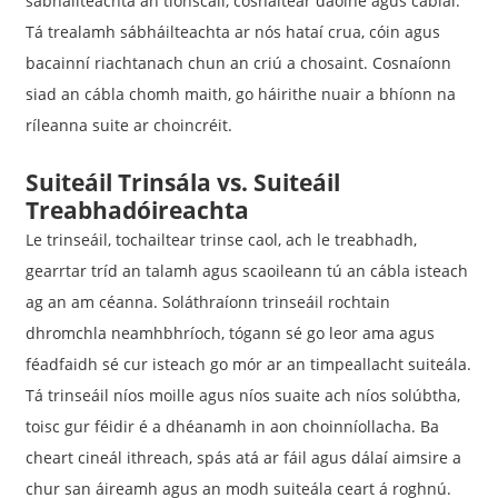
sábháilteachta an tionscail, cosnaítear daoine agus cáblaí.
Tá trealamh sábháilteachta ar nós hataí crua, cóin agus
bacainní riachtanach chun an criú a chosaint. Cosnaíonn
siad an cábla chomh maith, go háirithe nuair a bhíonn na
ríleanna suite ar choincréit.
Suiteáil Trinsála vs. Suiteáil
Treabhadóireachta
Le trinseáil, tochailtear trinse caol, ach le treabhadh,
gearrtar tríd an talamh agus scaoileann tú an cábla isteach
ag an am céanna. Soláthraíonn trinseáil rochtain
dhromchla neamhbhríoch, tógann sé go leor ama agus
féadfaidh sé cur isteach go mór ar an timpeallacht suiteála.
Tá trinseáil níos moille agus níos suaite ach níos solúbtha,
toisc gur féidir é a dhéanamh in aon choinníollacha. Ba
cheart cineál ithreach, spás atá ar fáil agus dálaí aimsire a
chur san áireamh agus an modh suiteála ceart á roghnú.