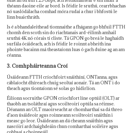
suas an tsruth 1.25 Gbps, ach leithdháiltear é sin nuair a
théann daoine eile ar bord. Is féidir le sruthú, cearrbhachas
nó uaslódálacha comhad móra rudaí a chur i bhfostú le
linn buaicthráth.
Is é a bhandaleithead tiomnaithe a fhágann go bhfuil FTTH
chomh den scoth sin do riachtanais ard-éilimh amhail
sruthú 4K nó córais tí cliste. Tá GPON go breá le haghaidh
surfála ócáideach, ach is féidir le roinnt a bheith ina
phointe bacainn má theastaíonn luas ó gach duine ag an am
céanna.
3. Comhpháirteanna Croí
Úsáideann FTTH críochfoirt snáithíní, ONTanna, agus
cáblaíocht dhíreach chuig seoltaí aonair. Tá an ONT i do
theach agus tiontaíonn sé solas go hidirlíon.
Éilíonn socruithe GPON críochfort líne optúil (OLT) ar
thaobh an tsoláthraí agus scoilteoirí optúla sa réimse.
Déanann an OLT maoirseacht ar chomharthaí sa dá threo
d'aon úsáideoir agus roinneann scoilteoirí snáithín i
measc go leor. Úsáideann an dá cheann snáithín agus
nascóirí ardchaighdeáin chun comharthaí soiléire agus
cobhsaí a choinneáil.