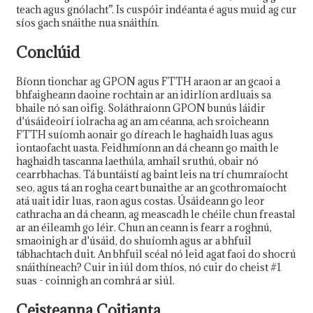
teach agus gnólacht”. Is cuspóir indéanta é agus muid ag cur
síos gach snáithe nua snáithín.
Conclúid
Bíonn tionchar ag GPON agus FTTH araon ar an gcaoi a
bhfaigheann daoine rochtain ar an idirlíon ardluais sa
bhaile nó san oifig. Soláthraíonn GPON bunús láidir
d'úsáideoirí iolracha ag an am céanna, ach sroicheann
FTTH suíomh aonair go díreach le haghaidh luas agus
iontaofacht uasta. Feidhmíonn an dá cheann go maith le
haghaidh tascanna laethúla, amhail sruthú, obair nó
cearrbhachas. Tá buntáistí ag baint leis na trí chumraíocht
seo, agus tá an rogha ceart bunaithe ar an gcothromaíocht
atá uait idir luas, raon agus costas. Úsáideann go leor
cathracha an dá cheann, ag meascadh le chéile chun freastal
ar an éileamh go léir. Chun an ceann is fearr a roghnú,
smaoinigh ar d'úsáid, do shuíomh agus ar a bhfuil
tábhachtach duit. An bhfuil scéal nó leid agat faoi do shocrú
snáithíneach? Cuir in iúl dom thíos, nó cuir do cheist #1
suas - coinnigh an comhrá ar siúl.
Ceisteanna Coitianta