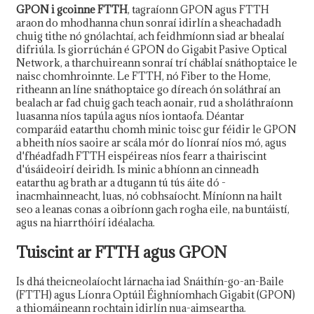
GPON i gcoinne FTTH
, tagraíonn GPON agus FTTH
araon do mhodhanna chun sonraí idirlín a sheachadadh
chuig tithe nó gnólachtaí, ach feidhmíonn siad ar bhealaí
difriúla. Is giorrúchán é GPON do Gigabit Pasive Optical
Network, a tharchuireann sonraí trí cháblaí snáthoptaice le
naisc chomhroinnte. Le FTTH, nó Fiber to the Home,
ritheann an líne snáthoptaice go díreach ón soláthraí an
bealach ar fad chuig gach teach aonair, rud a sholáthraíonn
luasanna níos tapúla agus níos iontaofa. Déantar
comparáid eatarthu chomh minic toisc gur féidir le GPON
a bheith níos saoire ar scála mór do líonraí níos mó, agus
d'fhéadfadh FTTH eispéireas níos fearr a thairiscint
d'úsáideoirí deiridh. Is minic a bhíonn an cinneadh
eatarthu ag brath ar a dtugann tú tús áite dó -
inacmhainneacht, luas, nó cobhsaíocht. Míníonn na hailt
seo a leanas conas a oibríonn gach rogha eile, na buntáistí,
agus na hiarrthóirí idéalacha.
Tuiscint ar FTTH agus GPON
Is dhá theicneolaíocht lárnacha iad Snáithín-go-an-Baile
(FTTH) agus Líonra Optúil Éighníomhach Gigabit (GPON)
a thiomáineann rochtain idirlín nua-aimseartha.