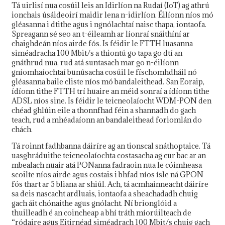
Tá uirlisí nua cosúil leis an Idirlíon na Rudaí (IoT) ag athrú
ionchais úsáideoirí maidir lena n-idirlíon. Éilíonn níos mó
gléasanna i dtithe agus i ngnólachtaí naisc thapa, iontaofa.
Spreagann sé seo an t-éileamh ar líonraí snáithíní ar
chaighdeán níos airde fós. Is féidir le FTTH luasanna
siméadracha 100 Mbit/s a thiontú go tapa go dtí an
gnáthrud nua, rud atá suntasach mar go n-éilíonn
gníomhaíochtaí bunúsacha cosúil le físchomhdháil nó
gléasanna baile cliste níos mó bandaleithead. San Eoraip,
ídíonn tithe FTTH trí huaire an méid sonraí a ídíonn tithe
ADSL níos sine. Is féidir le teicneolaíocht WDM-PON den
chéad ghlúin eile a thonnfhad féin a shannadh do gach
teach, rud a mhéadaíonn an bandaleithead foriomlán do
chách.
Tá roinnt fadhbanna dáiríre ag an tionscal snáthoptaice. Tá
uasghráduithe teicneolaíochta costasacha ag cur bac ar an
mbealach nuair atá PONanna fadraoin nua le cóimheasa
scoilte níos airde agus costais i bhfad níos ísle ná GPON
fós thart ar 5 bliana ar shiúl. Ach, tá acmhainneacht dáiríre
sa deis nascacht ardluais, iontaofa a sheachadadh chuig
gach áit chónaithe agus gnólacht. Ní brionglóid a
thuilleadh é an coincheap a bhí tráth míorúilteach de
“ródaire agus Eitirnéad siméadrach 100 Mbit/s chuig gach