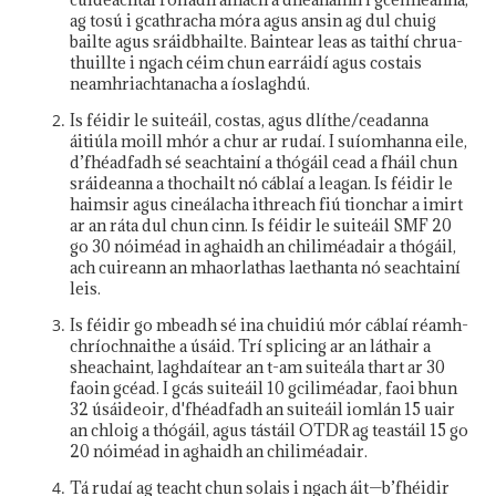
ag tosú i gcathracha móra agus ansin ag dul chuig
bailte agus sráidbhailte. Baintear leas as taithí chrua-
thuillte i ngach céim chun earráidí agus costais
neamhriachtanacha a íoslaghdú.
Is féidir le suiteáil, costas, agus dlíthe/ceadanna
áitiúla moill mhór a chur ar rudaí. I suíomhanna eile,
d’fhéadfadh sé seachtainí a thógáil cead a fháil chun
sráideanna a thochailt nó cáblaí a leagan. Is féidir le
haimsir agus cineálacha ithreach fiú tionchar a imirt
ar an ráta dul chun cinn. Is féidir le suiteáil SMF 20
go 30 nóiméad in aghaidh an chiliméadair a thógáil,
ach cuireann an mhaorlathas laethanta nó seachtainí
leis.
Is féidir go mbeadh sé ina chuidiú mór cáblaí réamh-
chríochnaithe a úsáid. Trí splicing ar an láthair a
sheachaint, laghdaítear an t-am suiteála thart ar 30
faoin gcéad. I gcás suiteáil 10 gciliméadar, faoi bhun
32 úsáideoir, d'fhéadfadh an suiteáil iomlán 15 uair
an chloig a thógáil, agus tástáil OTDR ag teastáil 15 go
20 nóiméad in aghaidh an chiliméadair.
Tá rudaí ag teacht chun solais i ngach áit—b’fhéidir