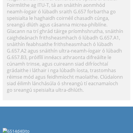
Foirmlithe ag ITU-T, tá an snáithín aonmhód
neamh-íogair ó lúbadh sraith G.657 forbartha go
speisialta le haghaidh coirnéil chasadh cúnga,
sreangú dlúth agus cásanna micrea-phíblíne.
Glacann na trí ghrád táirge príomhshrutha, snáithín
caighdeánach frithsheasmhach ó lúbadh G.657.A1,
snáithín feabhsaithe frithsheasmhach ó lúbadh
G.657.A2 agus snáithín ultra-neamh-íogair ó lúbadh
G.657.B3, próifílí innéacs athraonta difreáilte le
cúnamh trinse, agus cuireann siad difríochtaí
grádaithe i láthair i nga lúbadh íosta, trastomhas
réimse mód agus feidhmíocht maolaithe. Clúdaíonn
siad éilimh lánchásúla ó shreangú tí eacnamaíoch
go sreangú speisialta ultra-dhlúth.