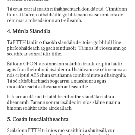
Tá crua-earraí maith ríthábhachtach don dá rud. Cinntíonn
líonraí láidre, cothabháilte go bhfanann naisc iontaofa de
réir mar a mhéadaíonn an t-éileamh.
4. Múnla Slándála
Tá FTTH láidir ó thaobh slándála de, toisc go bhfuil líne
phríobháideach ag gach síntiúsóir. Tá níos lú riosca ann go
sceithfear sonraí idir tithe.
Éilíonn GPON, a roinneann snáithín trunk, criptiú láidir
agus fíordheimhniú úsáideora. Úsáideann sé céimeanna ar
nós criptiú AES chun sruthanna comhroinnte a dhaingniú.
Tá sé ríthábhachtach bogearraí a nuashonrú agus
monatóireacht a dhéanamh ar leasuithe.
Is fearr an dá rud trí athbhreithnithe slándála rialta a
dhéanamh. Fanann sonraí úsáideoirí níos sláine nuair a
bhíonn soláthraithe airdeallach.
5. Cosán Inscálaitheachta
Scálaíonn FTTH trí níos mó snáithíní a shuiteáil, cur