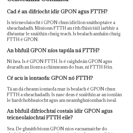
Cad é an difríocht idir GPON agus FTTH?
Is teicneolaíocht í GPON chun idirlíon snáthoptaice a
sheachadadh. Míníonn FTTH an rith fhisiciúil iarbhír a
dhéantar le snáithín chuig teach. Is bealach amháin chuig
FTTH é GPON.
An bhfuil GPON níos tapúla ná FTTH?
Ní hea. Is é GPON FTTH. Is é caighdeán GPON agus
dearadh an líonra a chinneann do luas, ní FTTH féin.
Cé acu is iontaofa: GPON nó FTTH?
Tá an dá cheann iontaofa mar is bealach é GPON chun
FTTH a sheachadadh. Is nasc deas é snáithín ar an iomlán
le hardchobhsaíocht agus am neamhghníomhach íseal.
An bhfuil difríochtaí costais idir GPON agus
teicneolaíochtaí FTTH eile?
Sea. De ghnáth bíonn GPON níos eacnamaíche do