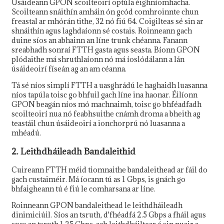
Úsáideann GPON scoilteoirí optúla éighníomhacha.
Scoilteann snáithín amháin ón gcód comhroinnte chun
freastal ar mhórán tithe, 32 nó fiú 64. Coigilteas sé sin ar
shnáithín agus laghdaíonn sé costais. Roinneann gach
duine síos an abhainn an líne trunk chéanna. Fanann
sreabhadh sonraí FTTH gasta agus seasta. Bíonn GPON
plódaithe má shruthlaíonn nó má íoslódálann a lán
úsáideoirí físeán ag an am céanna.
Tá sé níos simplí FTTH a uasghrádú le haghaidh luasanna
níos tapúla toisc go bhfuil gach líne ina haonar. Éilíonn
GPON beagán níos mó machnaimh, toisc go bhféadfadh
scoilteoirí nua nó feabhsuithe cnámh droma a bheith ag
teastáil chun úsáideoirí a ionchorprú nó luasanna a
mhéadú.
2. Leithdháileadh Bandaleithid
Cuireann FTTH méid tiomnaithe bandaleithead ar fáil do
gach custaiméir. Má íocann tú as 1 Gbps, is gnách go
bhfaigheann tú é fiú le comharsana ar líne.
Roinneann GPON bandaleithead le leithdháileadh
dinimiciúil. Síos an tsruth, d'fhéadfá 2.5 Gbps a fháil agus