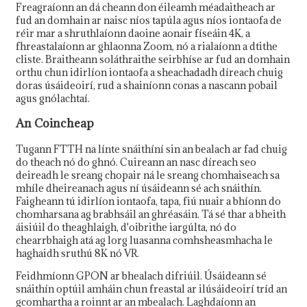
Freagraíonn an dá cheann don éileamh méadaitheach ar
fud an domhain ar naisc níos tapúla agus níos iontaofa de
réir mar a shruthlaíonn daoine aonair físeáin 4K, a
fhreastalaíonn ar ghlaonna Zoom, nó a rialaíonn a dtithe
cliste. Braitheann soláthraithe seirbhíse ar fud an domhain
orthu chun idirlíon iontaofa a sheachadadh díreach chuig
doras úsáideoirí, rud a shainíonn conas a nascann pobail
agus gnólachtaí.
An Coincheap
Tugann FTTH na línte snáithíní sin an bealach ar fad chuig
do theach nó do ghnó. Cuireann an nasc díreach seo
deireadh le sreang chopair ná le sreang chomhaiseach sa
mhíle dheireanach agus ní úsáideann sé ach snáithín.
a
Faigheann tú idirlíon iontaofa, tapa, fiú nuair a bhíonn do
chomharsana ag brabhsáil an ghréasáin. Tá sé thar a bheith
áisiúil do theaghlaigh, d'oibrithe iargúlta, nó do
chearrbhaigh atá ag lorg luasanna comhsheasmhacha le
haghaidh sruthú 8K nó VR.
Feidhmíonn GPON ar bhealach difriúil. Úsáideann sé
snáithín optúil amháin chun freastal ar ilúsáideoirí tríd an
gcomhartha a roinnt ar an mbealach. Laghdaíonn an