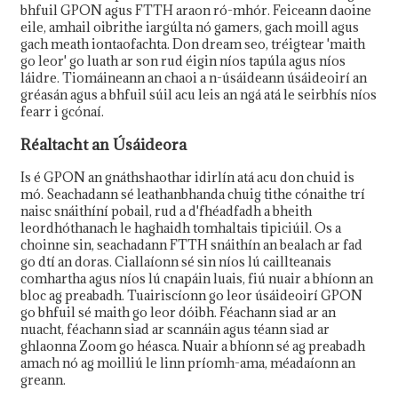
bhfuil GPON agus FTTH araon ró-mhór. Feiceann daoine
eile, amhail oibrithe iargúlta nó gamers, gach moill agus
gach meath iontaofachta. Don dream seo, tréigtear 'maith
go leor' go luath ar son rud éigin níos tapúla agus níos
láidre. Tiomáineann an chaoi a n-úsáideann úsáideoirí an
gréasán agus a bhfuil súil acu leis an ngá atá le seirbhís níos
fearr i gcónaí.
Réaltacht an Úsáideora
Is é GPON an gnáthshaothar idirlín atá acu don chuid is
mó. Seachadann sé leathanbhanda chuig tithe cónaithe trí
naisc snáithíní pobail, rud a d'fhéadfadh a bheith
leordhóthanach le haghaidh tomhaltais tipiciúil. Os a
choinne sin, seachadann FTTH snáithín an bealach ar fad
go dtí an doras. Ciallaíonn sé sin níos lú caillteanais
comhartha agus níos lú cnapáin luais, fiú nuair a bhíonn an
bloc ag preabadh. Tuairiscíonn go leor úsáideoirí GPON
go bhfuil sé maith go leor dóibh. Féachann siad ar an
nuacht, féachann siad ar scannáin agus téann siad ar
ghlaonna Zoom go héasca. Nuair a bhíonn sé ag preabadh
amach nó ag moilliú le linn príomh-ama, méadaíonn an
greann.