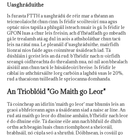
Uasghráduithe
Is furasta FTTH a uasghrádú de réir mar a théann an
teicneolaíocht chun cinn. Is féidir scoilteoirí nua agus
optaic níos tapúla a phlugáil isteach nuair is gá. Is féidir le
GPON luas a chur leis freisin, ach d’fhéadfadh go mbeadh
gá le trealamh atá ag dul in aois a athsholáthar chun tacú
leis na rátaí nua. Le pleanáil d’uasghráduithe, mairfidh
líonraí níos faide agus coinnítear úsáideach iad. Tá
dúshláin i gceist leis an dá rud: b’fhéidir nach n-oirfidh
sreangú oidhreachta do threalamh nua, nó níl aon bhealach
áisiúil ann chun tacú le húsáideoirí breise. Is féidir le
cáblaí in-athchúrsáilte lorg carbóin a laghdú suas le 20%,
rud a thacaíonn tuilleadh le spriocanna domhanda.
An Trioblóid "Go Maith go Leor"
Tá coincheap an idirlín 'maith go leor' mar bhunús leis an
gcaoi a bhfeiceann agus a úsáideann siad a naisc ar líne. An
rud atá maith go leor do dhuine amháin, b'fhéidir nach leor
é do dhuine eile. Tá daoine eile ann nach bhfuil de dhíth
orthu ach beagán luais chun ríomhphost a sheiceáil,
brabhsáil, nó cúpla seó a shruthú. Dóibhsean, is cosúil go