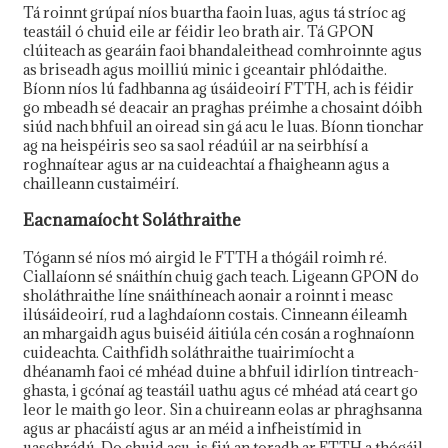
Tá roinnt grúpaí níos buartha faoin luas, agus tá stríoc ag
teastáil ó chuid eile ar féidir leo brath air. Tá GPON
clúiteach as gearáin faoi bhandaleithead comhroinnte agus
as briseadh agus moilliú minic i gceantair phlódaithe.
Bíonn níos lú fadhbanna ag úsáideoirí FTTH, ach is féidir
go mbeadh sé deacair an praghas préimhe a chosaint dóibh
siúd nach bhfuil an oiread sin gá acu le luas. Bíonn tionchar
ag na heispéiris seo sa saol réadúil ar na seirbhísí a
roghnaítear agus ar na cuideachtaí a fhaigheann agus a
chailleann custaiméirí.
Eacnamaíocht Soláthraithe
Tógann sé níos mó airgid le FTTH a thógáil roimh ré.
Ciallaíonn sé snáithín chuig gach teach. Ligeann GPON do
sholáthraithe líne snáithíneach aonair a roinnt i measc
ilúsáideoirí, rud a laghdaíonn costais. Cinneann éileamh
an mhargaidh agus buiséid áitiúla cén cosán a roghnaíonn
cuideachta. Caithfidh soláthraithe tuairimíocht a
dhéanamh faoi cé mhéad duine a bhfuil idirlíon tintreach-
ghasta, i gcónaí ag teastáil uathu agus cé mhéad atá ceart go
leor le maith go leor. Sin a chuireann eolas ar phraghsanna
agus ar phacáistí agus ar an méid a infheistímid in
uasghrádú. Do chuid acu, is fiú an toradh ar FTTH a thógáil