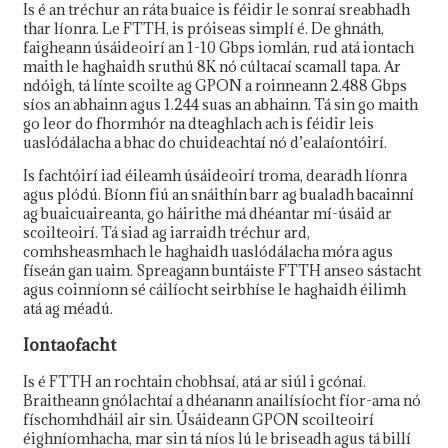
Is é an tréchur an ráta buaice is féidir le sonraí sreabhadh
thar líonra. Le FTTH, is próiseas simplí é. De ghnáth,
faigheann úsáideoirí an 1-10 Gbps iomlán, rud atá iontach
maith le haghaidh sruthú 8K nó cúltacaí scamall tapa. Ar
ndóigh, tá línte scoilte ag GPON a roinneann 2.488 Gbps
síos an abhainn agus 1.244 suas an abhainn. Tá sin go maith
go leor do fhormhór na dteaghlach ach is féidir leis
uaslódálacha a bhac do chuideachtaí nó d’ealaíontóirí.
Is fachtóirí iad éileamh úsáideoirí troma, dearadh líonra
agus plódú. Bíonn fiú an snáithín barr ag bualadh bacainní
ag buaicuaireanta, go háirithe má dhéantar mí-úsáid ar
scoilteoirí. Tá siad ag iarraidh tréchur ard,
comhsheasmhach le haghaidh uaslódálacha móra agus
físeán gan uaim. Spreagann buntáiste FTTH anseo sástacht
agus coinníonn sé cáilíocht seirbhíse le haghaidh éilimh
atá ag méadú.
Iontaofacht
Is é FTTH an rochtain chobhsaí, atá ar siúl i gcónaí.
Braitheann gnólachtaí a dhéanann anailísíocht fíor-ama nó
físchomhdháil air sin. Úsáideann GPON scoilteoirí
éighníomhacha, mar sin tá níos lú le briseadh agus tá billí