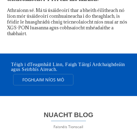
Athraíonn sé. Má tá úsáideoirí thar a bheith éilitheach nó
líon mór úsáideoirí comhuaineacha i do theaghlach, is
féidir le huasghrádú chuig teicneolaíocht níos nuaí ar nós
XGS-PON luasanna agus cobhsaíocht mhéadaithe a
thabhairt.
Téigh i dTeagmháil Linn, Faigh Táirgí Ardchaighdeáin
agus Seirbhís Aireach.
FOGHLAIM NÍOS MÓ
NUACHT BLOG
Faisnéis Tionscail