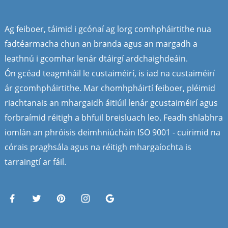
Ag feiboer, táimid i gcónaí ag lorg comhpháirtithe nua
fadtéarmacha chun an branda agus an margadh a
leathnú i gcomhar lenár dtáirgí ardchaighdeáin.
Ón gcéad teagmháil le custaiméirí, is iad na custaiméirí
ár gcomhpháirtithe. Mar chomhpháirtí feiboer, pléimid
riachtanais an mhargaidh áitiúil lenár gcustaiméirí agus
forbraímid réitigh a bhfuil breisluach leo. Feadh shlabhra
iomlán an phróisis deimhniúcháin ISO 9001 - cuirimid na
córais praghsála agus na réitigh mhargaíochta is
tarraingtí ar fáil.