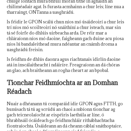
chuige iontach mura bhfuil mórán tithe in aghaidh an
chiliméadair agat. Is furasta acmhainn a chur leis; líne nua a
tharraingt, ONTanna a uasghrádú.
Is féidir le GPON scálú chun níos mó úsáideoirí a chur leis
trí níos mó scoilteoirí nó snáithíní a chur isteach, mar sin
tá sé foirfe do dhlúis uirbeacha arda. De réir mar a
chláraíonn níos mó daoine, faigheann gach duine acu píosa
níos lú bandaleithead mura ndéantar an cnámh droma a
uasghrádú freisin.
Is feidhm de dhlús daonra agus riachtanais idirlín daoine
atá in inscálaitheacht i ndáiríre. Freagraíonn an dá chóras
an glao, ach braitheann an rogha cheart ar an bpobal.
Tionchar Feidhmíochta ar an Domhan
Réadach
Nuair a dhéanann tú comparáid idir GPON agus FTTH, go
bunúsach tá tú ag scrúdú an chaoi a mbíonn tionchar ag
gach teicneolaíocht ar eispéiris laethúla ar líne, ó
bhrabhsáil ócáideach go feidhmchláir ríthábhachtacha
fiontraíochta. Úsáideann an dá cheann cáblaí snáthoptaice,