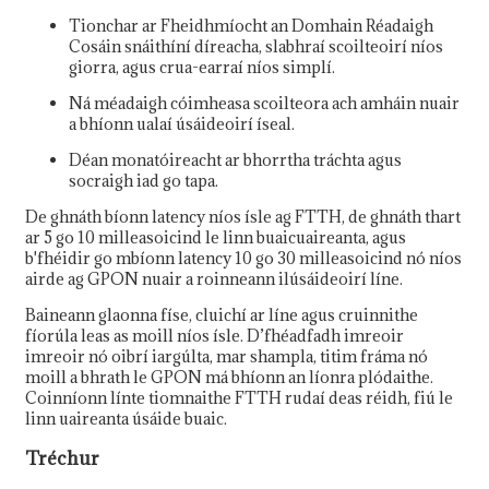
Tionchar ar Fheidhmíocht an Domhain Réadaigh
Cosáin snáithíní díreacha, slabhraí scoilteoirí níos
giorra, agus crua-earraí níos simplí.
Ná méadaigh cóimheasa scoilteora ach amháin nuair
a bhíonn ualaí úsáideoirí íseal.
Déan monatóireacht ar bhorrtha tráchta agus
socraigh iad go tapa.
De ghnáth bíonn latency níos ísle ag FTTH, de ghnáth thart
ar 5 go 10 milleasoicind le linn buaicuaireanta, agus
b'fhéidir go mbíonn latency 10 go 30 milleasoicind nó níos
airde ag GPON nuair a roinneann ilúsáideoirí líne.
Baineann glaonna físe, cluichí ar líne agus cruinnithe
fíorúla leas as moill níos ísle. D’fhéadfadh imreoir
imreoir nó oibrí iargúlta, mar shampla, titim fráma nó
moill a bhrath le GPON má bhíonn an líonra plódaithe.
Coinníonn línte tiomnaithe FTTH rudaí deas réidh, fiú le
linn uaireanta úsáide buaic.
Tréchur