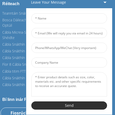
Leave Your Message
Réiteach
Seirbhísí
Teanntáin Snáithín Optúla
Teanntáin Snáithín Optúla
Bosca Dáileacháin Snáithín
Bosca Dáileacháin Snáithín
Optúil
Optúil
Cábla Micrea-Snáithín Aer-
Cábla Micrea-Snáithín Aer-
Shéidte
Shéidte
Cábla Snáithín Laistigh
Cábla Snáithín Laistigh
Cábla Snáithín OPGW
Cábla Snáithín OPGW
Cábla Snáithín Aeir
Cábla Snáithín Aeir
Fíor 8 Cábla Snáithín
Fíor 8 Cábla Snáithín
Cábla titim FTTH
Cábla titim FTTH
Cábla Snáithín ASU
Cábla Snáithín ASU
Cábla Snáithín ADSS
Cábla Snáithín ADSS
Bí linn inár Feiboer
Send
Fiosrúchán Anois