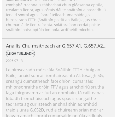
comhpháirteanna is tábhachtaí chun gléasanna optúla,
trealamh líonra, agus córais dáilte snáithíní a nascadh. Ó
ionaid sonraí agus líonraí teileachumarsáide go
himscaradh FTTH (Snáithín go dtí an Baile) agus córais
chumarsáide fiontraíochta, soláthraíonn cordaí paiste
snáithíní naisc optúla iontaofa, ardfheidhmíochta.
Anailís Chuimsitheach ar G.657.A1, G.657.A2
agus G.657.B3
LÉIGH TUILLEADH
2026-07-13
Le himscaradh mórscála Snáithín FTTH chuig an
Baile, ionaid sonraí ríomhaireachta AI, tosaigh 5G,
sreangú cuimsitheach faoi dhíon, cumarsáid
mhionsonraithe dróin FPV agus athchóiriú srutha
laga foirgneamh ar fud an domhain, tá caillteanas
lúbadh tromchúiseach agus spás sreangaithe
teoranta ag cur isteach ar shnáithín aonmhód
traidisiúnta G.652D, rud a chuireann srian mór ar
leagan amach líonraí cumarsáide optúla ardluais.