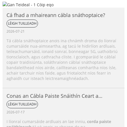
Cá fhad a mhaireann cábla snáthoptaice?
LÉIGH TUILLEADH
2026-07-21
Tá cábla snáthoptaice anois ina chnámh droma do líonraí
cumarsáide nua-aimseartha, ag tacú le hidirlíon ardluais,
teileachumarsáid, ionaid sonraí, bonneagar 5G, uathoibriú
tionsclaíoch, agus cathracha cliste. I gcomparáid le cáblaí
copair traidisiúnta, soláthraíonn cáblaí snáthoptaice
bandaleithead níos airde, caillteanas comhartha níos ísle,
achair tarchuir níos faide, agus friotaíocht níos fearr in
aghaidh cur isteach leictreamaighnéadach.
Conas an Cábla Paiste Snáithín Ceart a
Roghnú?
LÉIGH TUILLEADH
2026-07-17
I líonraí cumarsáide ardluais an lae inniu,
corda paiste
snáithíneach
tá sé anois ar cheann de na