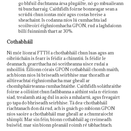
go bhfuil duchtanna ársa plugáilte, nó go mbuaileann
tú buncharraig. Caithfidh foirne bonneagar sean a
scrúdú chun iontas mór agus costas breise a
sheachaint. Is codanna níos lú cumhachta iad
scoilteoirí éighníomhacha GPON, rud a laghdaíonn
billí fuinnimh thart ar 30%.
Cothabháil
Ní mór líonraí FTTH a chothabháil chun luas agus am
oibriúcháin is fearr is féidir a chinntiú. Is féidir le
deannach, gearrthacha nó sceitheanna uisce rudaí a
mhoilliú. Éilíonn córais GPON cothabháil chomh maith,
ach bíonn níos lú briseadh seirbhíse mar thoradh ar
ailtireachtaí éighníomhacha mar gheall ar
chomhpháirteanna cumhachtaithe. Caithfidh soláthraithe
foirne a oiliúint chun fadhbanna a aithint sula n-éiríonn
siad, trealamh atá ag dul in aois a mhalartú, agus freagairt
go tapa do bhriseadh seirbhíse. Tá dea-chothabháil
riachtanach don dá rud, ach is gnách go mbíonn GPON
níos saoire a chothabháil mar gheall ar a chumraíocht
shimplí. Mar sin féin, bíonn cothabháil ag creimeadh
buiséid, mar sin bíonn pleanáil roimh ré tábhachtach.