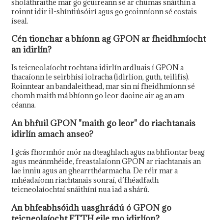
sholáthraithe mar go gcuireann sé ar chumas snáithín a
roinnt idir il-shíntiúsóirí agus go gcoinníonn sé costais
íseal.
Cén tionchar a bhíonn ag GPON ar fheidhmíocht
an idirlín?
Is teicneolaíocht rochtana idirlín ardluais í GPON a
thacaíonn le seirbhísí iolracha (idirlíon, guth, teilifís).
Roinntear an bandaleithead, mar sin ní fheidhmíonn sé
chomh maith má bhíonn go leor daoine air ag an am
céanna.
An bhfuil GPON "maith go leor" do riachtanais
idirlín amach anseo?
I gcás fhormhór mór na dteaghlach agus na bhfiontar beag
agus meánmhéide, freastalaíonn GPON ar riachtanais an
lae inniu agus an ghearrthéarmacha. De réir mar a
mhéadaíonn riachtanais sonraí, d’fhéadfadh
teicneolaíochtaí snáithíní nua iad a shárú.
An bhfeabhsóidh uasghrádú ó GPON go
teicneolaíocht FTTH eile mo idirlíon?