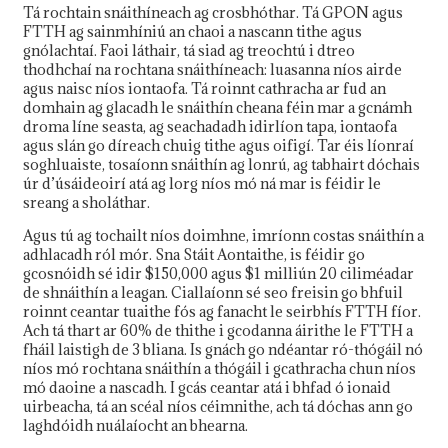
Tá rochtain snáithíneach ag crosbhóthar. Tá GPON agus
FTTH ag sainmhíniú an chaoi a nascann tithe agus
gnólachtaí. Faoi láthair, tá siad ag treochtú i dtreo
thodhchaí na rochtana snáithíneach: luasanna níos airde
agus naisc níos iontaofa. Tá roinnt cathracha ar fud an
domhain ag glacadh le snáithín cheana féin mar a gcnámh
droma líne seasta, ag seachadadh idirlíon tapa, iontaofa
agus slán go díreach chuig tithe agus oifigí. Tar éis líonraí
soghluaiste, tosaíonn snáithín ag lonrú, ag tabhairt dóchais
úr d’úsáideoirí atá ag lorg níos mó ná mar is féidir le
sreang a sholáthar.
Agus tú ag tochailt níos doimhne, imríonn costas snáithín a
adhlacadh ról mór. Sna Stáit Aontaithe, is féidir go
gcosnóidh sé idir $150,000 agus $1 milliún 20 ciliméadar
de shnáithín a leagan. Ciallaíonn sé seo freisin go bhfuil
roinnt ceantar tuaithe fós ag fanacht le seirbhís FTTH fíor.
Ach tá thart ar 60% de thithe i gcodanna áirithe le FTTH a
fháil laistigh de 3 bliana. Is gnách go ndéantar ró-thógáil nó
níos mó rochtana snáithín a thógáil i gcathracha chun níos
mó daoine a nascadh. I gcás ceantar atá i bhfad ó ionaid
uirbeacha, tá an scéal níos céimnithe, ach tá dóchas ann go
laghdóidh nuálaíocht an bhearna.