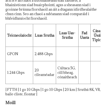
ach is é an chaoi a dtiomáineann siad faisnéis, a
bhainistíonn siad buaicphointí, agus a sheasann siad i
gcoinne brúnna fíorshaoil ​​​​an áit a dtagann idirdhealaithe
chun cinn. Seo an chaoi a ndéanann siad comparáid i
bhfeidhmíocht fíorshaoil.
Cásann
Luas Uas-
Fad
Teicneolaíocht
Luas Srutha
Úsáide
Srutha
Uasta
Tipiciúl
GPON
2.488 Gbps
Cúltaca 5G,
20
1.244 Gbps
cill bheag,
cileaméadar
cónaitheach
| FTTH | 1 go 10 Gbps | 1 go 10 Gbps | 20 km | Sruthú 8K, VR,
baile cliste, fiontar |
Moill