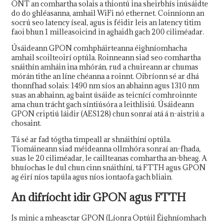
ONT an comhartha solais a thiontú ina sheirbhís inúsáidte
do do ghléasanna, amhail WiFi nó ethernet. Coinníonn an
socrú seo latency íseal, agus is féidir leis an latency titim
faoi bhun 1 milleasoicind in aghaidh gach 200 ciliméadar.
Úsáideann GPON comhpháirteanna éighníomhacha
amhail scoilteoirí optúla. Roinneann siad seo comhartha
snáithín amháin ina mhórán, rud a chuireann ar chumas
mórán tithe an líne chéanna a roinnt. Oibríonn sé ar dhá
thonnfhad solais: 1490 nm síos an abhainn agus 1310 nm
suas an abhainn, ag baint úsáide as teicnící comhroinnte
ama chun trácht gach síntiúsóra a leithlisiú. Úsáideann
GPON criptiú láidir (AES128) chun sonraí atá á n-aistriú a
chosaint.
Tá sé ar fad tógtha timpeall ar shnáithíní optúla.
Tiomáineann siad méideanna ollmhóra sonraí an-fhada,
suas le 20 ciliméadar, le caillteanas comhartha an-bheag. A
bhuíochas le dul chun cinn snáithíní, tá FTTH agus GPON
ag éirí níos tapúla agus níos iontaofa gach bliain.
An difríocht idir GPON agus FTTH
Is minic a mheasctar GPON (Líonra Optúil Éighníomhach