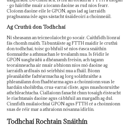
- go háirithe nuair a íocann daoine as rud níos fearr.
Cloíonn daoine eile le GPON, agus iad ag iarraidh
praghsanna ísle agus sástacht úsáideoirí a choinneáil.
Ag Cruthú don Todhchaí
Ní sheasann an teicneolaíocht go socair. Caithfidh líonraí
fás chomh maith. Tá buntáiste ag FTTH maidir le cruthú
don todhchaí, toisc go bhfuil sé níos éasca snáithín
tiomnaithe a athnuachan le trealamh nua. Is féidir le
GPON uasghrádú a dhéanamh freisin, ach tagann
teorainneacha air nuair a bhíonn níos mó daoine ag
iarraidh ardluais nó seirbhísí nua a fháil. Bíonn
pleanálaithe fadtéarmacha ag lorg soláthraithe a
phleanálann don fhadtéarma agus a choinníonn suas le
hardáin sholúbtha, crua-earraí cliste, agus nuashonruithe
athchleachtacha. Ciallaíonn fanacht chun tosaigh éisteacht
le riachtanais daoine agus cá bhfuil an margadh ag dul.
Cinnfidh nuálaíochtaí GPON agus FTTH cé a choinníonn
suas de réir mar a athraíonn nósanna idirlín.
Todhchaí Rochtain Snáithín