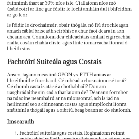
fuinnimh thart ar 30% níos ísle. Ciallaíonn níos mó
úsáideoirí ar líne gur féidir le locht amháin dul i bhfeidhm
ar go leor.
Is féidir le drochaimsir, obair thógála, nó fiú drochleagan
amach cáblaí briseadh seirbhíse a chur faoi deara in aon
cheann acu. Coinníonn dea-chleachtais amhail cigireachtaí
rialta, cosáin chábla cliste, agus línte iomarcacha líonraí ó
bheith síos.
Fachtóirí Suiteála agus Costais
Anseo, tagann measúnú GPON vs. FTTH anuas ar
bhreithnithe fíorshaoil. Cé mhéad a chosnaíonn sé tosú?
Cé chomh casta is atá sé a chothabháil? Don am
uasghrádaithe sin, cad a tharlaíonn de? Déanann formhór
na ndaoine neamhaird ar na mionsonraí, ach is iad na
heilimintí seo a chinneann costas agus simplíocht líonra
snáithíní a thógáil agus a oibriú, beag beann ar do shuíomh.
Imscaradh
Fachtóirí suiteála agus costais. Roghnaíonn roinnt
cuideachtaí rolladh amach a dhéanamh i gcéimeanna,