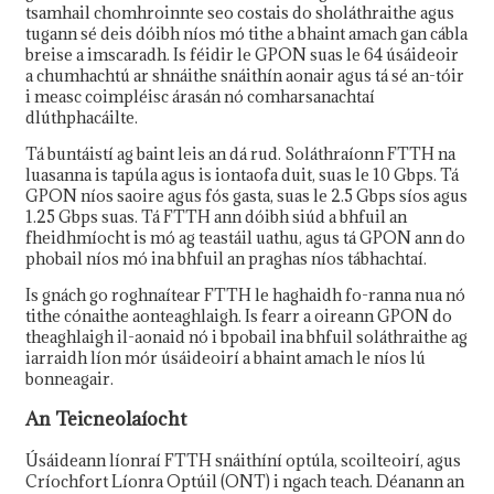
tsamhail chomhroinnte seo costais do sholáthraithe agus
tugann sé deis dóibh níos mó tithe a bhaint amach gan cábla
breise a imscaradh. Is féidir le GPON suas le 64 úsáideoir
a chumhachtú ar shnáithe snáithín aonair agus tá sé an-tóir
i measc coimpléisc árasán nó comharsanachtaí
dlúthphacáilte.
Tá buntáistí ag baint leis an dá rud. Soláthraíonn FTTH na
luasanna is tapúla agus is iontaofa duit, suas le 10 Gbps. Tá
GPON níos saoire agus fós gasta, suas le 2.5 Gbps síos agus
1.25 Gbps suas. Tá FTTH ann dóibh siúd a bhfuil an
fheidhmíocht is mó ag teastáil uathu, agus tá GPON ann do
phobail níos mó ina bhfuil an praghas níos tábhachtaí.
Is gnách go roghnaítear FTTH le haghaidh fo-ranna nua nó
tithe cónaithe aonteaghlaigh. Is fearr a oireann GPON do
theaghlaigh il-aonaid nó i bpobail ina bhfuil soláthraithe ag
iarraidh líon mór úsáideoirí a bhaint amach le níos lú
bonneagair.
An Teicneolaíocht
Úsáideann líonraí FTTH snáithíní optúla, scoilteoirí, agus
Críochfort Líonra Optúil (ONT) i ngach teach. Déanann an