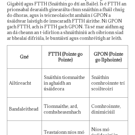
Gigabit) agus FTTH (Snáithín go dtí an Baile). Is é FTTH an
prionsabal dearaidh ginearálta chun snáithín a fháil chuig
do dhoras, agus is teicneolaíocht amháin í GPON a
úsáidtear laistigh de imscaradh FTTH áirithe. Ní GPON
gach FTTH, ach is FTTH gach GPON. Tá sé mar aidhm ag
an dá cheann an t-idirlíon a shnáithíniú ach oibríonn siad
ar bhealaí difriúla, le buntáistí agus comhréitigh ar leith.
FTTH (Pointe go
GPON (Pointe
Gné
Pointe)
go Ilphointe)
Snáithín tiomnaithe
Snáithín
Ailtireacht
in aghaidh an
comhroinnte trí
úsáideora
scoilteoirí
Tiomnaithe, ard,
Comhroinnte,
Bandaleithead
comhsheasmhach
dinimiciúil
Níos mó
Teastaíonn níos mó