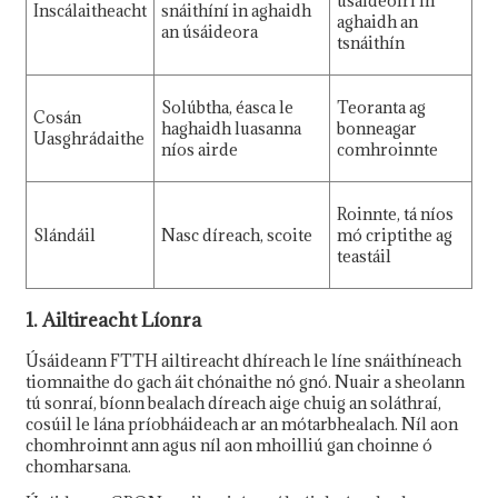
úsáideoirí in
Inscálaitheacht
snáithíní in aghaidh
aghaidh an
an úsáideora
tsnáithín
Solúbtha, éasca le
Teoranta ag
Cosán
haghaidh luasanna
bonneagar
Uasghrádaithe
níos airde
comhroinnte
Roinnte, tá níos
Slándáil
Nasc díreach, scoite
mó criptithe ag
teastáil
1. Ailtireacht Líonra
Úsáideann FTTH ailtireacht dhíreach le líne snáithíneach
tiomnaithe do gach áit chónaithe nó gnó. Nuair a sheolann
tú sonraí, bíonn bealach díreach aige chuig an soláthraí,
cosúil le lána príobháideach ar an mótarbhealach. Níl aon
chomhroinnt ann agus níl aon mhoilliú gan choinne ó
chomharsana.