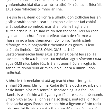
ghníomhaíochtaí diana ar nós sruthú 4K, réaltacht fhíorúil,
agus cearrbhachas ollmhór ar líne.
Is é sin le rá, déan do líonra a ullmhú don todhchaí leis an
gcábla snáthoptaice ceart. Is rogha ciallmhar iad cáblaí
snáthoptaice aonmhód, mar shampla, le haghaidh
suiteálacha nua. Tá siad réidh don todhchaí, leis an raon
agus an luas chun fanacht éifeachtach de réir mar a
fhásann nó a luasghéaraíonn do líonra. Taobh istigh
d'fhoirgnimh le haghaidh ritheanna níos giorra, is leor
snáithín ilmhód - OM3, OM4, OM5 - ach tá
uasteorainneacha luais agus achair ag baint leo seo. Tá
OM3 maith do 40GbE thar 100 méadar, agus síneann OM4
agus OM5 níos faide fós. Is é an t-aonmhód an rogha is
sábháilte dóibh siúd ar mian leo a líonra a ullmhú don
todhchaí.
A bhuí le teicneolaíocht atá ag teacht chun cinn go tapa,
amhail 5G agus Idirlíon na Rudaí (IoT), is dócha go mbeidh
ar do líonra níos mó sonraí a sheoladh agus a fháil ná
riamh. Is é snáithín a fhágann gur féidir é seo a dhéanamh.
Smaoinigh ar 5G; éilíonn sé naisc thapa, iontaofa idir túir
cheallacha agus líonraí. Is é snáithín a ligeann dó sin tarlú
toisc gur féidir leis sonraí a tharchur 60 míle nó níos mó