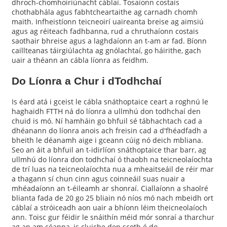
dhroch-chomhoiriúnacht cáblaí. Tosaíonn costais
chothabhála agus fabhtcheartaithe ag carnadh chomh
maith. Infheistíonn teicneoirí uaireanta breise ag aimsiú
agus ag réiteach fadhbanna, rud a chruthaíonn costais
saothair bhreise agus a laghdaíonn an t-am ar fad. Bíonn
caillteanas táirgiúlachta ag gnólachtaí, go háirithe, gach
uair a théann an cábla líonra as feidhm.
Do Líonra a Chur i dTodhchaí
Is éard atá i gceist le cábla snáthoptaice ceart a roghnú le
haghaidh FTTH ná do líonra a ullmhú don todhchaí den
chuid is mó. Ní hamháin go bhfuil sé tábhachtach cad a
dhéanann do líonra anois ach freisin cad a d'fhéadfadh a
bheith le déanamh aige i gceann cúig nó deich mbliana.
Seo an áit a bhfuil an t-idirlíon snáthoptaice thar barr, ag
ullmhú do líonra don todhchaí ó thaobh na teicneolaíochta
de trí luas na teicneolaíochta nua a mheaitseáil de réir mar
a thagann sí chun cinn agus coinneáil suas nuair a
mhéadaíonn an t-éileamh ar shonraí. Ciallaíonn a shaolré
blianta fada de 20 go 25 bliain nó níos mó nach mbeidh ort
cáblaí a stróiceadh aon uair a bhíonn léim theicneolaíoch
ann. Toisc gur féidir le snáithín méid mór sonraí a tharchur
ag an am céanna, is cluiche den scoth é do