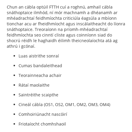
Chun an cábla optúil FTTH cuí a roghnú, amhail cábla
snáthoptaice ilmhód, ní mór machnamh a dhéanamh ar
mhéadrachtaí feidhmíochta criticiúla éagsúla a mbíonn
tionchar acu ar fheidhmíocht agus inscálaitheacht do líonra
snáthoptaice. Treoraíonn na príomh-mhéadrachtaí
feidhmíochta seo cinntí cliste agus coinníonn siad do
shocrú réidh le haghaidh éilimh theicneolaíochta atá ag
athrú i gcónaí.
Luas aistrithe sonraí
Cumas bandaleithead
Teorainneacha achair
Rátaí maolaithe
Saintréithe scaipthe
Cineál cábla (OS1, OS2, OM1, OM2, OM3, OM4)
Comhoiriúnacht nascóirí
Friotaíocht chomhshaoil