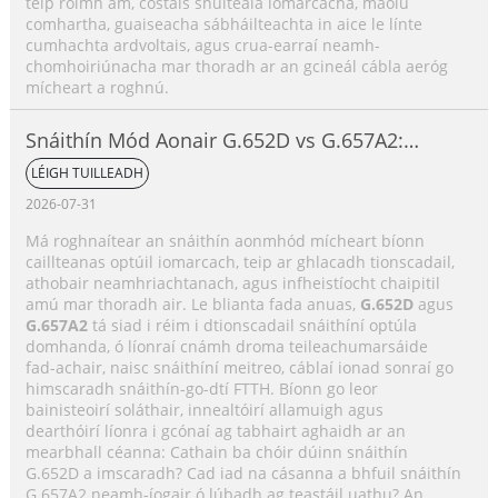
teip roimh am, costais shuiteála iomarcacha, maolú
comhartha, guaiseacha sábháilteachta in aice le línte
cumhachta ardvoltais, agus crua-earraí neamh-
chomhoiriúnacha mar thoradh ar an gcineál cábla aeróg
mícheart a roghnú.
Snáithín Mód Aonair G.652D vs G.657A2:
Príomhdhifríochtaí, Comparáid Feidhmíochta
LÉIGH TUILLEADH
& Treoir Roghnúcháin Feidhmchláir
2026-07-31
Má roghnaítear an snáithín aonmhód mícheart bíonn
caillteanas optúil iomarcach, teip ar ghlacadh tionscadail,
athobair neamhriachtanach, agus infheistíocht chaipitil
amú mar thoradh air. Le blianta fada anuas,
G.652D
agus
G.657A2
tá siad i réim i dtionscadail snáithíní optúla
domhanda, ó líonraí cnámh droma teileachumarsáide
fad-achair, naisc snáithíní meitreo, cáblaí ionad sonraí go
himscaradh snáithín-go-dtí FTTH. Bíonn go leor
bainisteoirí soláthair, innealtóirí allamuigh agus
dearthóirí líonra i gcónaí ag tabhairt aghaidh ar an
mearbhall céanna: Cathain ba chóir dúinn snáithín
G.652D a imscaradh? Cad iad na cásanna a bhfuil snáithín
G.657A2 neamh-íogair ó lúbadh ag teastáil uathu? An