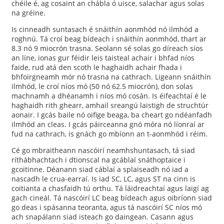
chéile é, ag cosaint an chábla ó uisce, salachar agus solas
na gréine.
Is cinneadh suntasach é snáithín aonmhód nó ilmhód a
roghnú. Tá croí beag bídeach i snáithín aonmhód, thart ar
8.3 nó 9 miocrón trasna. Seolann sé solas go díreach síos
an líne, ionas gur féidir leis taisteal achair i bhfad níos
faide, rud atá den scoth le haghaidh achair fhada i
bhfoirgneamh mór nó trasna na cathrach. Ligeann snáithín
ilmhód, le croí níos mó (50 nó 62.5 miocrón), don solas
machnamh a dhéanamh i níos mó cosán. Is éifeachtaí é le
haghaidh rith ghearr, amhail sreangú laistigh de struchtúr
aonair. I gcás baile nó oifige beaga, ba cheart go ndéanfadh
ilmhód an cleas. I gcás páirceanna gnó móra nó líonraí ar
fud na cathrach, is gnách go mbíonn an t-aonmhód i réim.
Cé go mbraitheann nascóirí neamhshuntasach, tá siad
ríthábhachtach i dtionscal na gcáblaí snáthoptaice i
gcoitinne. Déanann siad cáblaí a splaiseadh nó iad a
nascadh le crua-earraí. Is iad SC, LC, agus ST na cinn is
coitianta a chasfaidh tú orthu. Tá láidreachtaí agus laigí ag
gach cineál. Tá nascóirí LC beag bídeach agus oibríonn siad
go deas i spásanna teoranta, agus tá nascóirí SC níos mó
ach snapálann siad isteach go daingean. Casann agus