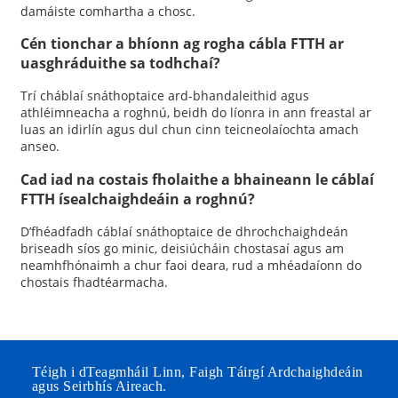
damáiste comhartha a chosc.
Cén tionchar a bhíonn ag rogha cábla FTTH ar
uasghráduithe sa todhchaí?
Trí cháblaí snáthoptaice ard-bhandaleithid agus
athléimneacha a roghnú, beidh do líonra in ann freastal ar
luas an idirlín agus dul chun cinn teicneolaíochta amach
anseo.
Cad iad na costais fholaithe a bhaineann le cáblaí
FTTH ísealchaighdeáin a roghnú?
D’fhéadfadh cáblaí snáthoptaice de dhrochchaighdeán
briseadh síos go minic, deisiúcháin chostasaí agus am
neamhfhónaimh a chur faoi deara, rud a mhéadaíonn do
chostais fhadtéarmacha.
Téigh i dTeagmháil Linn, Faigh Táirgí Ardchaighdeáin
agus Seirbhís Aireach.