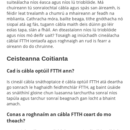
suiteálacha níos éasca agus níos lú trioblóide. Má
chuireann tú sonraíochtaí cábla agus spás san áireamh, is
féidir leat trealamh a chumrú a mhaireann ar feadh na
mblianta. Cathracha móra, bailte beaga, tithe gnóthacha nó
siopaí atá ag fás, tugann cábla maith deis dúinn go léir
eolas tapa, slán a fháil. An dteastaíonn níos lú trioblóide
agus níos mó deifir uait? Tosaigh ag iniúchadh cineálacha
cáblaí FTTH iontaofa agus roghnaigh an rud is fearr a
oireann do do chruinne.
Ceisteanna Coitianta
Cad is cábla optúil FTTH ann?
Is cineál cábla snáthoptaice é cábla optúil FTTH atá deartha
go sonrach le haghaidh feidhmchlár FTTH, ag baint úsáide
as snáithíní gloine chun luasanna tarchurtha sonraí níos
tapúla agus tarchur sonraí beagnach gan locht a bhaint
amach.
Conas a roghnaím an cábla FTTH ceart do mo
theach?