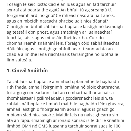
Tosaigh le seicliosta: Cad é an luas agus an fad tarchuir
sonraí atá beartaithe agat? An bhfuil tú ag sreangú tí,
foirgneamh ard, nó gnó? Cé mhéad nasc atá uait anois,
agus an mbeidh nascacht bhreise uait níos déanaí?
Cinntigh an bhfuil cáblaí snáthoptaice laistigh nó lasmuigh
ag teastáil don phost, agus smaoinigh ar luaineachtaí
teochta, taise, agus mí-úsáid fhéideartha. Cuir do
chomhaireamh snáithíní leis, fíoraigh cóid sábháilteachta
dóiteáin, agus cinntigh go bhfuil neart teanntachta an
chábla ailínithe lena riachtanais tarraingthe nó lúbtha le
linn suiteála.
1. Cineál Snáithín
Tá cáblaí snáthoptaice aonmhód optamaithe le haghaidh
rith fhada, amhail foirgnimh iomlána nó bloic chathracha,
toisc go gcoimeádann siad an comhartha thar achair a
thomhaistear i gciliméadair. I gcodarsnacht leis sin, tá
cáblaí snáthoptaice ilmhód maith le haghaidh léim ghearra,
amhail laistigh d'fhoirgneamh aonair, agus is gnách go
mbíonn siad níos saoire. Maidir leis na naisc ghearra sin
atá an-tapa, smaoinigh ar ionaid sonraí; is féidir le snáithíní
ilmhód OM4 nó OM5 luasanna tarchuir sonraí suas le 100