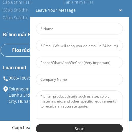
Cábla titim FTTH
Cábla titim FTTH
Cábla Snáithín ASU
Cábla Snáithín ASU
Leave Your Message
Cábla Snáithín ADSS
Cábla Snáithín ADSS
Bí linn inár Feiboer
Fiosrúchán Anois
Lean muid
0086-18075108880
info@feiboer.com.cn
Foirgneamh 1, Ard-Mhéara Zhongjianbaobao, Uimh. 30,
Lianhu 3rd Road, Tianding Street, Yuelu District, Changsha
City, Hunan Province
Cóipcheart © Hunan Feibo Guangtong Communication
Send