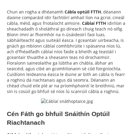
Chun an rogha a dhéanamh
Cábla optúil FTTH
, déanann
daoine comparáid idir fachtóirí amhail líon na gcroí, cineál
cábla, méid, agus friotaíocht aimsire.
Cáblaí FTTH
idirlíon a
sheachadadh ó sholáthraí go díreach chuig teach nó oifig.
Bíonn imní ar fhormhór na n-úsáideoirí faoi luas,
sábháilteacht agus suiteáil éasca. I gceantair uirbeacha, is
gnách go mbíonn cáblaí comhbhrúite i spásanna níos lú,
ach d'fhéadfadh cáblaí níos faide a bheith ag teastáil i
gceantair thuaithe a sheasann teas nó drochaimsir.
Fíoraíonn saineolaithe ga lúbtha an chábla, ábhar an
seaicéid, agus cibé an gcomhlíonann sé cód foirgníochta.
Cuidíonn leideanna éasca le duine ar bith an cábla is fearr
a roghnú dá riachtanais agus dá seomra. Déanann an
chéad chuid eile plé ar na príomhphointí le breithniú, mar
a
sin is cosúil go bhfuil sé níos lú scanrúil cábla a roghnú.
Cén Fáth go bhfuil Snáithín Optúil
Riachtanach