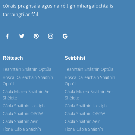
córais praghsála agus na réitigh mhargaíochta is
tarraingtí ar fáil.
Réiteach
Seirbhísí
Teanntáin Snáithín Optúla
Teanntáin Snáithín Optúla
Bosca Dáileacháin Snáithín
Bosca Dáileacháin Snáithín
Optúil
Optúil
Cábla Micrea-Snáithín Aer-
Cábla Micrea-Snáithín Aer-
Shéidte
Shéidte
Cábla Snáithín Laistigh
Cábla Snáithín Laistigh
Cábla Snáithín OPGW
Cábla Snáithín OPGW
Cábla Snáithín Aeir
Cábla Snáithín Aeir
Fíor 8 Cábla Snáithín
Fíor 8 Cábla Snáithín