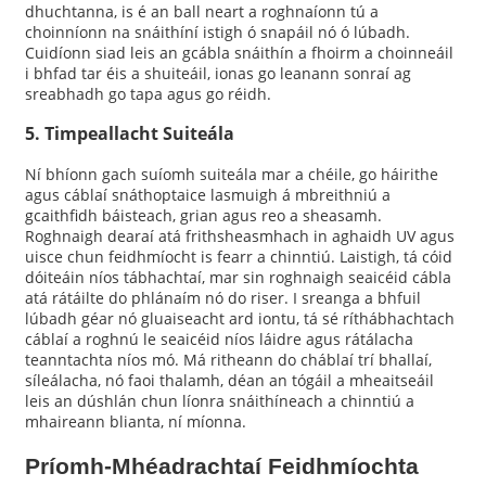
dhuchtanna, is é an ball neart a roghnaíonn tú a
choinníonn na snáithíní istigh ó snapáil nó ó lúbadh.
Cuidíonn siad leis an gcábla snáithín a fhoirm a choinneáil
i bhfad tar éis a shuiteáil, ionas go leanann sonraí ag
sreabhadh go tapa agus go réidh.
5. Timpeallacht Suiteála
Ní bhíonn gach suíomh suiteála mar a chéile, go háirithe
agus cáblaí snáthoptaice lasmuigh á mbreithniú a
gcaithfidh báisteach, grian agus reo a sheasamh.
Roghnaigh dearaí atá frithsheasmhach in aghaidh UV agus
uisce chun feidhmíocht is fearr a chinntiú. Laistigh, tá cóid
dóiteáin níos tábhachtaí, mar sin roghnaigh seaicéid cábla
atá rátáilte do phlánaím nó do riser. I sreanga a bhfuil
lúbadh géar nó gluaiseacht ard iontu, tá sé ríthábhachtach
cáblaí a roghnú le seaicéid níos láidre agus rátálacha
teanntachta níos mó. Má ritheann do cháblaí trí bhallaí,
síleálacha, nó faoi thalamh, déan an tógáil a mheaitseáil
leis an dúshlán chun líonra snáithíneach a chinntiú a
mhaireann blianta, ní míonna.
Príomh-Mhéadrachtaí Feidhmíochta