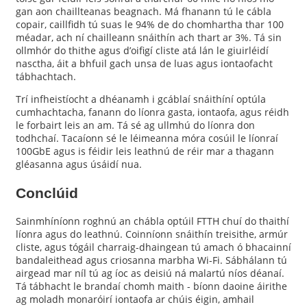
gan aon chaillteanas beagnach. Má fhanann tú le cábla
copair, caillfidh tú suas le 94% de do chomhartha thar 100
méadar, ach ní chailleann snáithín ach thart ar 3%. Tá sin
ollmhór do thithe agus d’oifigí cliste atá lán le giuirléidí
nasctha, áit a bhfuil gach unsa de luas agus iontaofacht
tábhachtach.
Trí infheistíocht a dhéanamh i gcáblaí snáithíní optúla
cumhachtacha, fanann do líonra gasta, iontaofa, agus réidh
le forbairt leis an am. Tá sé ag ullmhú do líonra don
todhchaí. Tacaíonn sé le léimeanna móra cosúil le líonraí
100GbE agus is féidir leis leathnú de réir mar a thagann
gléasanna agus úsáidí nua.
Conclúid
Sainmhíníonn roghnú an chábla optúil FTTH chuí do thaithí
líonra agus do leathnú. Coinníonn snáithín treisithe, armúr
cliste, agus tógáil charraig-dhaingean tú amach ó bhacainní
bandaleithead agus criosanna marbha Wi-Fi. Sábhálann tú
airgead mar níl tú ag íoc as deisiú ná malartú níos déanaí.
Tá tábhacht le brandaí chomh maith - bíonn daoine áirithe
ag moladh monaróirí iontaofa ar chúis éigin, amhail