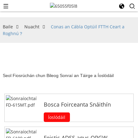
Baile
Nuacht
Conas an Cábla Optúil FTTH Ceart a
Roghnú？
Seol Fiosrúchán chun Bileog Sonraí an Táirge a Íoslódáil
Bosca Foirceanta Snáithín
Íoslódáil
Feistis ADSS agus OPGW