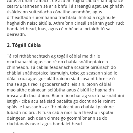
Gbps a bhaint amach. Cé acu an rogha cábla snáthoptaice
ceart? Braitheann sé ar a bhfuil á sreangú agat. De ghnáth
úsáideann suiteálacha cónaithe aonmhód, agus
d'fhéadfadh suíomhanna tráchtála ilmhód a roghnú le
haghaidh naisc áitiúla. Athraíonn cineál snáithín gach rud:
bandaleithead, luas, agus cé mhéad a íocfaidh tú sa
deireadh.
2. Tógáil Cábla
Tá ról ríthábhachtach ag tógáil cáblaí maidir le
marthanacht agus saolré do chábla snáthoptaice a
chinneadh. Tá cáblaí feadánacha scaoilte oiriúnach do
cháblaí snáthoptaice lasmuigh, toisc go seasann siad le
dálaí crua agus go soláthraíonn siad cosaint bhreise ó
thaise agus reo. I gcodarsnacht leis sin, bíonn cáblaí
maolaithe daingean solúbtha agus áisiúil le haghaidh
imscaradh faoi dhíon. Bíonn tionchar ag socrú na snáithíní
istigh - cibé acu atá siad pacáilte go docht nó le roinnt
spáis le luascadh - ar fhriotaíocht an chábla i gcoinne
lúbadh nó brú. Is fusa cábla níos lú a fheistiú i spotaí
daingean, ach déan cinnte go gcomhlíonann sé do
riachtanais neart agus bandaleithead.