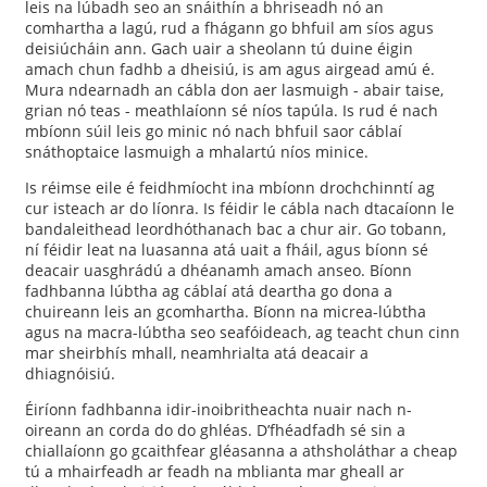
leis na lúbadh seo an snáithín a bhriseadh nó an
comhartha a lagú, rud a fhágann go bhfuil am síos agus
deisiúcháin ann. Gach uair a sheolann tú duine éigin
amach chun fadhb a dheisiú, is am agus airgead amú é.
Mura ndearnadh an cábla don aer lasmuigh - abair taise,
grian nó teas - meathlaíonn sé níos tapúla. Is rud é nach
mbíonn súil leis go minic nó nach bhfuil saor cáblaí
snáthoptaice lasmuigh a mhalartú níos minice.
Is réimse eile é feidhmíocht ina mbíonn drochchinntí ag
cur isteach ar do líonra. Is féidir le cábla nach dtacaíonn le
bandaleithead leordhóthanach bac a chur air. Go tobann,
ní féidir leat na luasanna atá uait a fháil, agus bíonn sé
deacair uasghrádú a dhéanamh amach anseo. Bíonn
fadhbanna lúbtha ag cáblaí atá deartha go dona a
chuireann leis an gcomhartha. Bíonn na micrea-lúbtha
agus na macra-lúbtha seo seafóideach, ag teacht chun cinn
mar sheirbhís mhall, neamhrialta atá deacair a
dhiagnóisiú.
Éiríonn fadhbanna idir-inoibritheachta nuair nach n-
oireann an corda do do ghléas. D’fhéadfadh sé sin a
chiallaíonn go gcaithfear gléasanna a athsholáthar a cheap
tú a mhairfeadh ar feadh na mblianta mar gheall ar