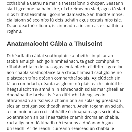
cothabhála uathu ná mar a theastaíonn ó chopar. Seasann
siad i gcoinne na haimsire, ní chreimeann siad, agus tá siad
níos frithsheasmhaí i gcoinne damáiste. San fhadtréimhse,
ciallaíonn sé seo níos lú deisiúcháin agus costais níos ísle.
D’aon dearthóir líonra, is cinneadh a íocann as é snáithín a
roghnú.
Anatamaíocht Cábla a Thuiscint
D’fhéadfadh cáblaí snáthoptaice a bheith simplí ar an
taobh amuigh, ach go hinmheánach, tá gach comhpháirt
ríthábhachtach do luas agus iontaofacht d’idirlín. I gcroílár
aon chábla snáthoptaice tá a chroí, filiméad caol gloine nó
plaisteach trína dtéann comharthaí solais. Ag clúdach sin
tá an cumhdach, déanta as gloine nó plaisteach sainiúil le
héagsúlacht 1% amháin in athraonadh solais mar gheall ar
dhopánaithe breise. Is é an difríocht bheag seo in
athraonadh an tsolais a choinníonn an solas ag preabadh
síos an croí gan sceitheadh ​​amach. Ansin tagann an sciath,
a choinníonn an croí sábháilte ó chnapáin agus scríobtha.
Soláthraíonn an ball neartaithe cnámh droma an chábla,
rud a ligeann dó lúbadh nó teannas a dhéanamh gan
briseadh. Ar deireadh, cuireann seaicéad an chábla le