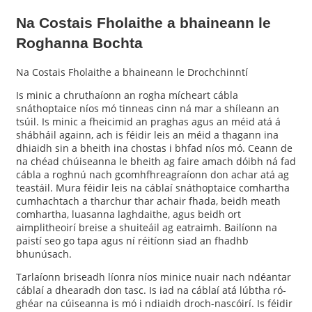
Na Costais Fholaithe a bhaineann le
Roghanna Bochta
Na Costais Fholaithe a bhaineann le Drochchinntí
Is minic a chruthaíonn an rogha mícheart cábla
snáthoptaice níos mó tinneas cinn ná mar a shíleann an
tsúil. Is minic a fheicimid an praghas agus an méid atá á
shábháil againn, ach is féidir leis an méid a thagann ina
dhiaidh sin a bheith ina chostas i bhfad níos mó. Ceann de
na chéad chúiseanna le bheith ag faire amach dóibh ná fad
cábla a roghnú nach gcomhfhreagraíonn don achar atá ag
teastáil. Mura féidir leis na cáblaí snáthoptaice comhartha
cumhachtach a tharchur thar achair fhada, beidh meath
comhartha, luasanna laghdaithe, agus beidh ort
aimplitheoirí breise a shuiteáil ag eatraimh. Bailíonn na
paistí seo go tapa agus ní réitíonn siad an fhadhb
bhunúsach.
Tarlaíonn briseadh líonra níos minice nuair nach ndéantar
cáblaí a dhearadh don tasc. Is iad na cáblaí atá lúbtha ró-
ghéar na cúiseanna is mó i ndiaidh droch-nascóirí. Is féidir