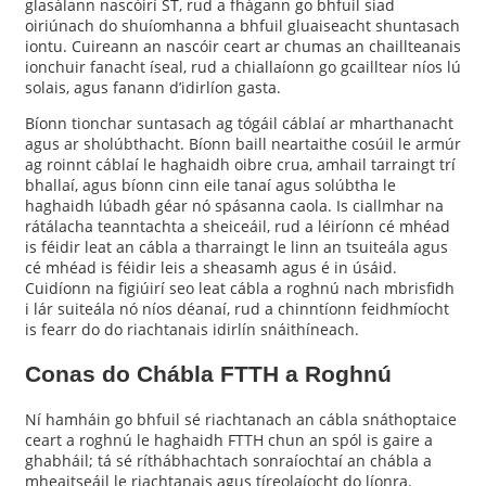
glasálann nascóirí ST, rud a fhágann go bhfuil siad
oiriúnach do shuíomhanna a bhfuil gluaiseacht shuntasach
iontu. Cuireann an nascóir ceart ar chumas an chaillteanais
ionchuir fanacht íseal, rud a chiallaíonn go gcailltear níos lú
solais, agus fanann d’idirlíon gasta.
Bíonn tionchar suntasach ag tógáil cáblaí ar mharthanacht
agus ar sholúbthacht. Bíonn baill neartaithe cosúil le armúr
ag roinnt cáblaí le haghaidh oibre crua, amhail tarraingt trí
bhallaí, agus bíonn cinn eile tanaí agus solúbtha le
haghaidh lúbadh géar nó spásanna caola. Is ciallmhar na
rátálacha teanntachta a sheiceáil, rud a léiríonn cé mhéad
is féidir leat an cábla a tharraingt le linn an tsuiteála agus
cé mhéad is féidir leis a sheasamh agus é in úsáid.
Cuidíonn na figiúirí seo leat cábla a roghnú nach mbrisfidh
i lár suiteála nó níos déanaí, rud a chinntíonn feidhmíocht
is fearr do do riachtanais idirlín snáithíneach.
Conas do Chábla FTTH a Roghnú
Ní hamháin go bhfuil sé riachtanach an cábla snáthoptaice
ceart a roghnú le haghaidh FTTH chun an spól is gaire a
ghabháil; tá sé ríthábhachtach sonraíochtaí an chábla a
mheaitseáil le riachtanais agus tíreolaíocht do líonra.