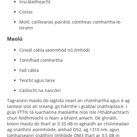
Inscálaitheacht
Costas
Moill, caillteanas paicéid, cóimheas comhartha-le-
torann
Maolú
Cineál cábla (aonmhód nó ilmhód)
Tonnfhad comhartha
Fad cábla
Teocht agus taise
Cáilíocht na nascóirí
Tagraíonn maolú do laghdú neart an chomhartha agus é ag
taisteal síos an sreang, go háirithe i gcáblaí snáthoptaice. I
gcás FTTH, tá luachanna maolaithe níos ísle ríthábhachtach
chun feidhmíocht is fearr a bhaint amach. De ghnáth,
bíonn maolú de thart ar 0.35 dB in aghaidh an chiliméadair
ag snáithíní aonmhóide, amhail OS2, ag 1310 nm, agus
tomhaiseann snáithíní ilmhóide OM3 thart ar 3.5 dB in