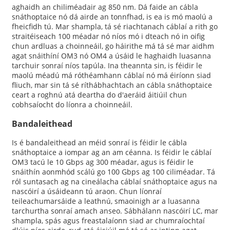
aghaidh an chiliméadair ag 850 nm. Dá faide an cábla
snáthoptaice nó dá airde an tonnfhad, is ea is mó maolú a
fheicfidh tú. Mar shampla, tá sé riachtanach cáblaí a rith go
straitéiseach 100 méadar nó níos mó i dteach nó in oifig
chun ardluas a choinneáil, go háirithe má tá sé mar aidhm
agat snáithíní OM3 nó OM4 a úsáid le haghaidh luasanna
tarchuir sonraí níos tapúla. Ina theannta sin, is féidir le
maolú méadú má róthéamhann cáblaí nó má éiríonn siad
fliuch, mar sin tá sé ríthábhachtach an cábla snáthoptaice
ceart a roghnú atá deartha do d'aeráid áitiúil chun
cobhsaíocht do líonra a choinneáil.
Bandaleithead
Is é bandaleithead an méid sonraí is féidir le cábla
snáthoptaice a iompar ag an am céanna. Is féidir le cáblaí
OM3 tacú le 10 Gbps ag 300 méadar, agus is féidir le
snáithín aonmhód scálú go 100 Gbps ag 100 ciliméadar. Tá
ról suntasach ag na cineálacha cáblaí snáthoptaice agus na
nascóirí a úsáideann tú araon. Chun líonraí
teileachumarsáide a leathnú, smaoinigh ar a luasanna
tarchurtha sonraí amach anseo. Sábhálann nascóirí LC, mar
shampla, spás agus freastalaíonn siad ar chumraíochtaí