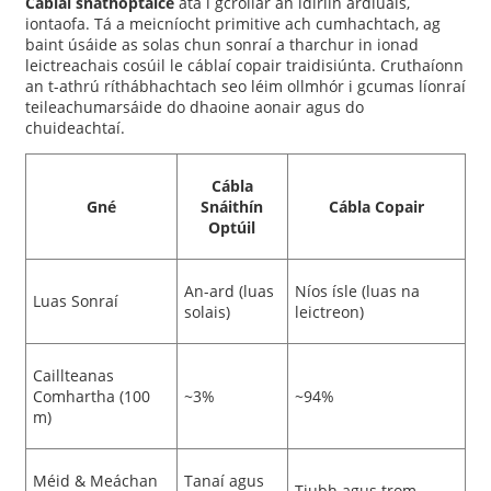
Cáblaí snáthoptaice
atá i gcroílár an idirlín ardluais,
iontaofa. Tá a meicníocht primitive ach cumhachtach, ag
baint úsáide as solas chun sonraí a tharchur in ionad
leictreachais cosúil le cáblaí copair traidisiúnta. Cruthaíonn
an t-athrú ríthábhachtach seo léim ollmhór i gcumas líonraí
teileachumarsáide do dhaoine aonair agus do
chuideachtaí.
Cábla
Gné
Snáithín
Cábla Copair
Optúil
An-ard (luas
Níos ísle (luas na
Luas Sonraí
solais)
leictreon)
Caillteanas
Comhartha (100
~3%
~94%
m)
Méid & Meáchan
Tanaí agus
Tiubh agus trom