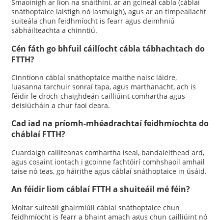
Smaoinigh ar líon na snáithíní, ar an gcineál cábla (cáblaí
snáthoptaice laistigh nó lasmuigh), agus ar an timpeallacht
suiteála chun feidhmíocht is fearr agus deimhniú
sábháilteachta a chinntiú.
Cén fáth go bhfuil cáilíocht cábla tábhachtach do
FTTH?
Cinntíonn cáblaí snáthoptaice maithe naisc láidre,
luasanna tarchuir sonraí tapa, agus marthanacht, ach is
féidir le droch-chaighdeán cailliúint comhartha agus
deisiúcháin a chur faoi deara.
Cad iad na príomh-mhéadrachtaí feidhmíochta do
cháblaí FTTH?
Cuardaigh caillteanas comhartha íseal, bandaleithead ard,
agus cosaint iontach i gcoinne fachtóirí comhshaoil ​​​​amhail
taise nó teas, go háirithe agus cáblaí snáthoptaice in úsáid.
An féidir liom cáblaí FTTH a shuiteáil mé féin?
Moltar suiteáil ghairmiúil cáblaí snáthoptaice chun
feidhmíocht is fearr a bhaint amach agus chun cailliúint nó