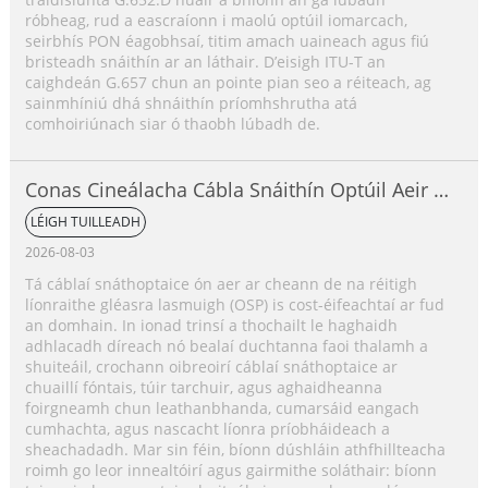
róbheag, rud a eascraíonn i maolú optúil iomarcach,
seirbhís PON éagobhsaí, titim amach uaineach agus fiú
bristeadh snáithín ar an láthair. D’eisigh ITU-T an
caighdeán G.657 chun an pointe pian seo a réiteach, ag
sainmhíniú dhá shnáithín príomhshrutha atá
comhoiriúnach siar ó thaobh lúbadh de.
Conas Cineálacha Cábla Snáithín Optúil Aeir a
Roghnú?
LÉIGH TUILLEADH
2026-08-03
Tá cáblaí snáthoptaice ón aer ar cheann de na réitigh
líonraithe gléasra lasmuigh (OSP) is cost-éifeachtaí ar fud
an domhain. In ionad trinsí a thochailt le haghaidh
adhlacadh díreach nó bealaí duchtanna faoi thalamh a
shuiteáil, crochann oibreoirí cáblaí snáthoptaice ar
chuaillí fóntais, túir tarchuir, agus aghaidheanna
foirgneamh chun leathanbhanda, cumarsáid eangach
cumhachta, agus nascacht líonra príobháideach a
sheachadadh. Mar sin féin, bíonn dúshláin athfhillteacha
roimh go leor innealtóirí agus gairmithe soláthair: bíonn