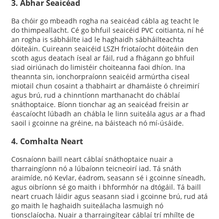
3. Ábhar Seaicéad
Ba chóir go mbeadh rogha na seaicéad cábla ag teacht le
do thimpeallacht. Cé go bhfuil seaicéid PVC coitianta, ní hé
an rogha is sábháilte iad le haghaidh sábháilteachta
dóiteáin. Cuireann seaicéid LSZH friotaíocht dóiteáin den
scoth agus deatach íseal ar fáil, rud a fhágann go bhfuil
siad oiriúnach do limistéir choiteanna faoi dhíon. Ina
theannta sin, ionchorpraíonn seaicéid armúrtha ciseal
miotail chun cosaint a thabhairt ar dhamáiste ó chreimirí
agus brú, rud a chinntíonn marthanacht do cháblaí
snáthoptaice. Bíonn tionchar ag an seaicéad freisin ar
éascaíocht lúbadh an chábla le linn suiteála agus ar a fhad
saoil i gcoinne na gréine, na báisteach nó mí-úsáide.
4. Comhalta Neart
Cosnaíonn baill neart cáblaí snáthoptaice nuair a
tharraingíonn nó a lúbaíonn teicneoirí iad. Tá snáth
araimíde, nó Kevlar, éadrom, seasann sé i gcoinne síneadh,
agus oibríonn sé go maith i bhformhór na dtógáil. Tá baill
neart cruach láidir agus seasann siad i gcoinne brú, rud atá
go maith le haghaidh suiteálacha lasmuigh nó
tionsclaíocha. Nuair a tharraingítear cáblaí trí mhílte de