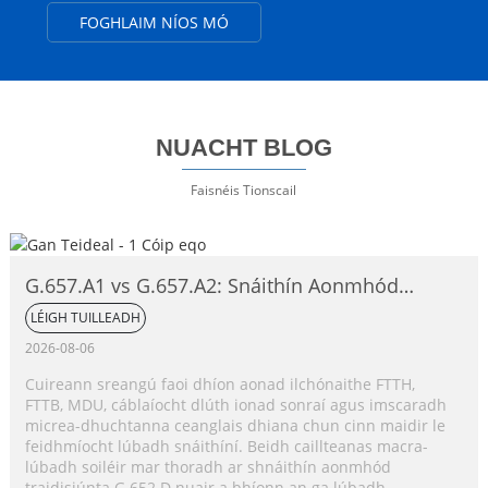
FOGHLAIM NÍOS MÓ
NUACHT BLOG
Faisnéis Tionscail
G.657.A1 vs G.657.A2: Snáithín Aonmhód
Neamh-íogair ó thaobh Lúbadh de,
LÉIGH TUILLEADH
Comparáid Iomlán
2026-08-06
Cuireann sreangú faoi dhíon aonad ilchónaithe FTTH,
FTTB, MDU, cáblaíocht dlúth ionad sonraí agus imscaradh
micrea-dhuchtanna ceanglais dhiana chun cinn maidir le
feidhmíocht lúbadh snáithíní. Beidh caillteanas macra-
lúbadh soiléir mar thoradh ar shnáithín aonmhód
traidisiúnta G.652.D nuair a bhíonn an ga lúbadh