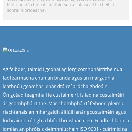
féidir an dá chineál snáithín seo a splaiseáil le chéile i
líonraí hibrideacha?
Ag feiboer, táimid i gcónaí ag lorg comhpháirtithe nua
fadtéarmacha chun an branda agus an margadh a
leathnú i gcomhar lenár dtáirgí ardchaighdeáin.
Ón gcéad teagmháil le custaiméirí, is iad na custaiméirí
ár gcomhpháirtithe. Mar chomhpháirtí feiboer, pléimid
riachtanais an mhargaidh áitiúil lenár gcustaiméirí agus
forbraímid réitigh a bhfuil breisluach leo. Feadh shlabhra
iomlán an phróisis deimhniúcháin ISO 9001 - cuirimid na