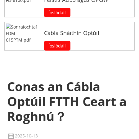
Íoslódáil
Cábla Snáithín Optúil
Íoslódáil
Conas an Cábla
Optúil FTTH Ceart a
Roghnú？
2025-10-13