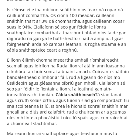
Is réimse eile ina mbíonn snáithín níos fearr ná copar ná
cailliúint comhartha. Os cionn 100 méadar, cailleann
snáithín thart ar 3% dá chomhartha, agus cailleann copar
suas le 94%. Ciallaíonn sé seo gur féidir le líonra
snáthoptaice comharthaí a tharchur i bhfad níos faide gan
díghrádú ná gan gá le hathsheoltóirí iad a aimpliú. I gcás
foirgneamh arda nó campas leathan, is rogha stuama é an
cábla snáthoptaice ceart a roghnú.
Éilíonn éilimh chomhaimseartha amhail ríomhaireacht
scamall agus Idirlíon na Rudaí líonraí atá in ann luasanna
ollmhóra tarchuir sonraí a bhaint amach. Cuireann snáithín
bandaleithead ollmhór ar fáil, rud a ligeann do níos mó
úsáideoirí agus gléasanna oibriú gan mhoill. Ciallaíonn sé
seo gur féidir le fiontair a líonraí a leathnú gan ath-
innealtóireacht iomlán.
Cábla snáithíneach
Tá siad tanaí
agus cruth solais orthu, agus luíonn siad go compordach fiú
sna scoilteanna is lú. Is breá le hionaid sonraí snáithín mar
gheall ar a dlús ard calafoirt, rud a chuireann ar a gcumas
níos mó línte a phacáistiú i níos lú spáis agus cumraíochtaí
a choinneáil slachtmhar.
Maireann líonraí snáthoptaice agus teastaíonn níos lú