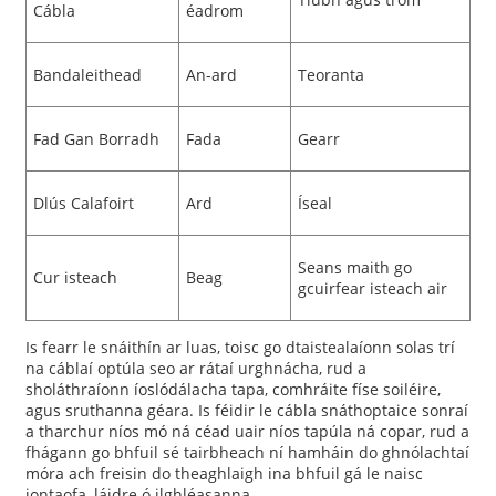
Cábla
éadrom
Bandaleithead
An-ard
Teoranta
Fad Gan Borradh
Fada
Gearr
Dlús Calafoirt
Ard
Íseal
Seans maith go
Cur isteach
Beag
gcuirfear isteach air
Is fearr le snáithín ar luas, toisc go dtaistealaíonn solas trí
na cáblaí optúla seo ar rátaí urghnácha, rud a
sholáthraíonn íoslódálacha tapa, comhráite físe soiléire,
agus sruthanna géara. Is féidir le cábla snáthoptaice sonraí
a tharchur níos mó ná céad uair níos tapúla ná copar, rud a
fhágann go bhfuil sé tairbheach ní hamháin do ghnólachtaí
móra ach freisin do theaghlaigh ina bhfuil gá le naisc
iontaofa, láidre ó ilghléasanna.