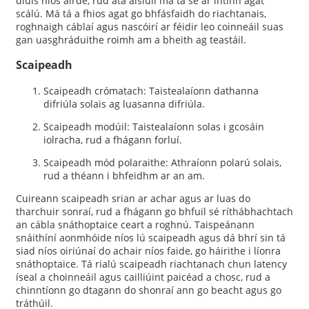
dlúis níos airde, rud atá áisiúil má tá sé ar intinn agat
scálú. Má tá a fhios agat go bhfásfaidh do riachtanais,
roghnaigh cáblaí agus nascóirí ar féidir leo coinneáil suas
gan uasghráduithe roimh am a bheith ag teastáil.
Scaipeadh
Scaipeadh crómatach: Taistealaíonn dathanna
difriúla solais ag luasanna difriúla.
Scaipeadh modúil: Taistealaíonn solas i gcosáin
iolracha, rud a fhágann forluí.
Scaipeadh mód polaraithe: Athraíonn polarú solais,
rud a théann i bhfeidhm ar an am.
Cuireann scaipeadh srian ar achar agus ar luas do
tharchuir sonraí, rud a fhágann go bhfuil sé ríthábhachtach
an cábla snáthoptaice ceart a roghnú. Taispeánann
snáithíní aonmhóide níos lú scaipeadh agus dá bhrí sin tá
siad níos oiriúnaí do achair níos faide, go háirithe i líonra
snáthoptaice. Tá rialú scaipeadh riachtanach chun latency
íseal a choinneáil agus cailliúint paicéad a chosc, rud a
chinntíonn go dtagann do shonraí ann go beacht agus go
tráthúil.