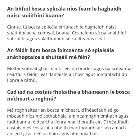
An bhfuil bosca splicála níos fearr le haghaidh
naisc snáithíní buana?
Cinnte, tá bosca splicála oiriúnach le haghaidh naisc
snáithíneacha cobhsaí, buana. Cosnaíonn sé na snáithíní
splicáilte agus soláthraíonn sé caillteanas íseal.
An féidir liom bosca foirceanta nó splaisála
snáthoptaice a shuiteáil mé féin?
Moltar suiteáil ghairmiúil. Leis na huirlisí agus na scileanna
cearta, is féidir leat damáiste a chosc agus iontaofacht do
líonra a ráthú.
Cad iad na costais fholaithe a bhaineann le bosca
mícheart a roghnú?
Má roghnaítear an bosca mícheart, d’fhéadfadh sé go
mbeadh níos mó cothabhála, am neamhghníomhach agus
fadhbanna féideartha líonra mar thoradh air. D’fhéadfadh
costais níos costasaí a bheith mar thoradh air seo amach
anseo i gcás deisiúcháin agus athsholáthair.