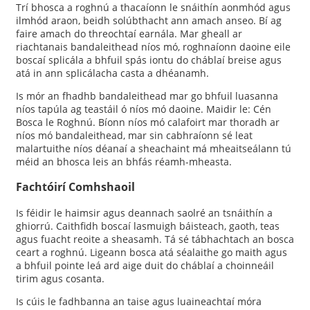
Trí bhosca a roghnú a thacaíonn le snáithín aonmhód agus
ilmhód araon, beidh solúbthacht ann amach anseo. Bí ag
faire amach do threochtaí earnála. Mar gheall ar
riachtanais bandaleithead níos mó, roghnaíonn daoine eile
boscaí splicála a bhfuil spás iontu do cháblaí breise agus
atá in ann splicálacha casta a dhéanamh.
Is mór an fhadhb bandaleithead mar go bhfuil luasanna
níos tapúla ag teastáil ó níos mó daoine. Maidir le: Cén
Bosca le Roghnú. Bíonn níos mó calafoirt mar thoradh ar
níos mó bandaleithead, mar sin cabhraíonn sé leat
malartuithe níos déanaí a sheachaint má mheaitseálann tú
méid an bhosca leis an bhfás réamh-mheasta.
Fachtóirí Comhshaoil
Is féidir le haimsir agus deannach saolré an tsnáithín a
ghiorrú. Caithfidh boscaí lasmuigh báisteach, gaoth, teas
agus fuacht reoite a sheasamh. Tá sé tábhachtach an bosca
ceart a roghnú. Ligeann bosca atá séalaithe go maith agus
a bhfuil pointe leá ard aige duit do cháblaí a choinneáil
tirim agus cosanta.
Is cúis le fadhbanna an taise agus luaineachtaí móra