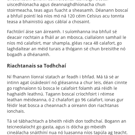
uiscedhíonacha agus deannaighdhíonacha chun
stoirmeacha, teas agus fuacht a sheasamh. Déanann boscaí
a bhfuil pointí leá níos mó ná 120 céim Celsius acu tonnta
teasa a bhainistiú agus cáblaí a chosaint.
Fachtóirí áise san áireamh. I suíomhanna ina bhfuil sé
deacair rochtain a fháil ar an mbosca, ciallaíonn samhail le
níos mó calafoirt, mar shampla, gléas raca 48 calafort, go
laghdaítear an méid turais a thógann sé chun breisithe nó
bogadh a dhéanamh.
Riachtanais sa Todhchaí
Ní fhanann líonraí statach ar feadh i bhfad. Má tá sé ar
intinn agat úsáideoirí nó gléasanna a chur leis, déan cinnte
go roghnaíonn tú bosca le calafoirt folamh atá réidh le
haghaidh leathnú. Tagann boscaí críochfoirt i réimse
leathan méideanna, ó 2 chalafort go 96 calafort, ionas gur
féidir leat bosca a cheannach a oireann don riachtanas
ionchais.
Tá sé tábhachtach a bheith réidh don todhchaí. Bogann an
teicneolaíocht go gasta, agus is dócha go mbeidh
cineálacha snáithíní nua nó luasanna níos tapúla ag teacht.