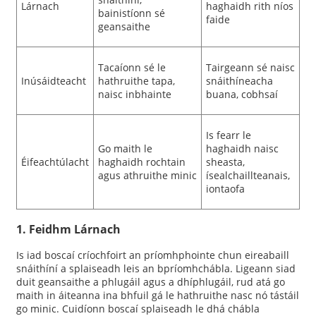
Lárnach
haghaidh rith níos
bainistíonn sé
faide
geansaithe
Tacaíonn sé le
Tairgeann sé naisc
Inúsáidteacht
hathruithe tapa,
snáithíneacha
naisc inbhainte
buana, cobhsaí
Is fearr le
Go maith le
haghaidh naisc
Éifeachtúlacht
haghaidh rochtain
sheasta,
agus athruithe minic
ísealchaillteanais,
iontaofa
1. Feidhm Lárnach
Is iad boscaí críochfoirt an príomhphointe chun eireabaill
snáithíní a splaiseadh leis an bpríomhchábla. Ligeann siad
duit geansaithe a phlugáil agus a dhíphlugáil, rud atá go
maith in áiteanna ina bhfuil gá le hathruithe nasc nó tástáil
go minic. Cuidíonn boscaí splaiseadh le dhá chábla