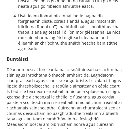
boscaí seo ionas go mbeidh na cáblaí á rith go deas
néata agus go mbeidh athruithe éasca.
Úsáideann líonraí níos nuaí iad le haghaidh
foirgneamh cliste, córais slándála, agus imscaradh
Idirlín na Rudaí (IoT) ina bhfuil naisc shnáithíneacha
thapa, slána ag teastáil ó líon mór gléasanna. Le níos
mó suíomhanna ag éirí digiteach, leanann an t-
éileamh ar chríochnuithe snáithíneacha bainistithe
ag méadú.
Buntáistí
Déanann boscaí foirceanta naisc snáithíneacha slachtmhar,
slán agus inrochtana ó thaobh amhairc de. Laghdaíonn
siad praiseach agus seans sreangú briste. Le calafoirt agus
lipéid thréshoilseacha, is tapúla a aimsítear an cábla ceart.
Is féidir le teicneoirí eireabaill mhiotail a splaiseadh istigh,
geansaithe a cheangal le chéile le fiúsanna, agus cordaí
paiste a scoilteadh ina n-eireabaill mhiotail chun freastal ar
riachtanais saincheaptha. Cuireann an chumraíocht seo ar
chumas deisiúcháin nó uasghráduithe trealaimh a bheith
tapa agus an t-am neamhfhónaimh a íoslaghdú.
Méadaíonn boscaí am oibriúcháin líonra agus cuireann