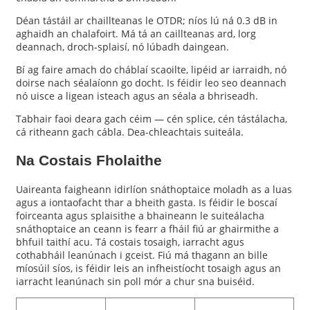
Déan tástáil ar chaillteanas le OTDR; níos lú ná 0.3 dB in
aghaidh an chalafoirt. Má tá an caillteanas ard, lorg
deannach, droch-splaisí, nó lúbadh daingean.
Bí ag faire amach do cháblaí scaoilte, lipéid ar iarraidh, nó
doirse nach séalaíonn go docht. Is féidir leo seo deannach
nó uisce a ligean isteach agus an séala a bhriseadh.
Tabhair faoi deara gach céim — cén splice, cén tástálacha,
cá ritheann gach cábla. Dea-chleachtais suiteála.
Na Costais Fholaithe
Uaireanta faigheann idirlíon snáthoptaice moladh as a luas
agus a iontaofacht thar a bheith gasta. Is féidir le boscaí
foirceanta agus splaisithe a bhaineann le suiteálacha
snáthoptaice an ceann is fearr a fháil fiú ar ghairmithe a
bhfuil taithí acu. Tá costais tosaigh, iarracht agus
cothabháil leanúnach i gceist. Fiú má thagann an bille
míosúil síos, is féidir leis an infheistíocht tosaigh agus an
iarracht leanúnach sin poll mór a chur sna buiséid.