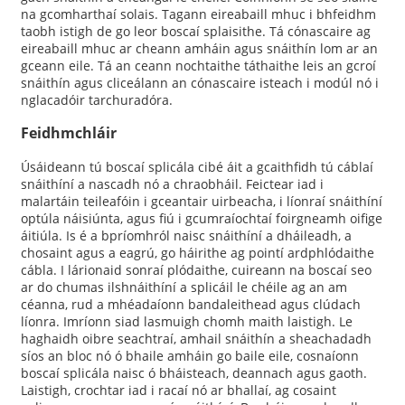
na gcomharthaí solais. Tagann eireabaill mhuc i bhfeidhm
taobh istigh de go leor boscaí splaisithe. Tá cónascaire ag
eireabaill mhuc ar cheann amháin agus snáithín lom ar an
gceann eile. Tá an ceann nochtaithe táthaithe leis an gcroí
snáithín agus cliceálann an cónascaire isteach i modúl nó i
nglacadóir tarchuradóra.
Feidhmchláir
Úsáideann tú boscaí splicála cibé áit a gcaithfidh tú cáblaí
snáithíní a nascadh nó a chraobháil. Feictear iad i
malartáin teileafóin i gceantair uirbeacha, i líonraí snáithíní
optúla náisiúnta, agus fiú i gcumraíochtaí foirgneamh oifige
áitiúla. Is é a bpríomhról naisc snáithíní a dháileadh, a
chosaint agus a eagrú, go háirithe ag pointí ardphlódaithe
cábla. I lárionaid sonraí plódaithe, cuireann na boscaí seo
ar do chumas ilshnáithíní a splicáil le chéile ag an am
céanna, rud a mhéadaíonn bandaleithead agus clúdach
líonra. Imríonn siad lasmuigh chomh maith laistigh. Le
haghaidh oibre seachtraí, amhail snáithín a sheachadadh
síos an bloc nó ó bhaile amháin go baile eile, cosnaíonn
boscaí splicála naisc ó bháisteach, deannach agus gaoth.
Laistigh, crochtar iad i racaí nó ar bhallaí, ag cosaint