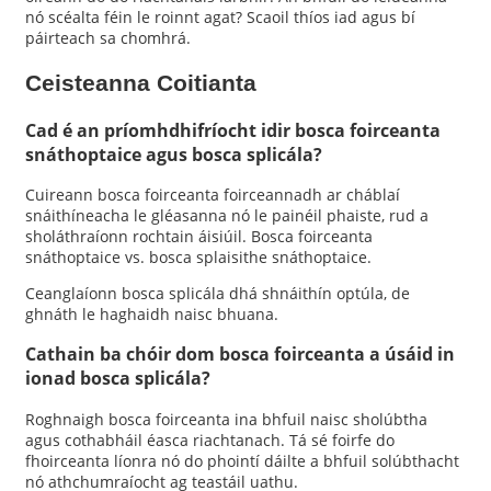
nó scéalta féin le roinnt agat? Scaoil thíos iad agus bí
páirteach sa chomhrá.
Ceisteanna Coitianta
Cad é an príomhdhifríocht idir bosca foirceanta
snáthoptaice agus bosca splicála?
Cuireann bosca foirceanta foirceannadh ar cháblaí
snáithíneacha le gléasanna nó le painéil phaiste, rud a
sholáthraíonn rochtain áisiúil. Bosca foirceanta
snáthoptaice vs. bosca splaisithe snáthoptaice.
Ceanglaíonn bosca splicála dhá shnáithín optúla, de
ghnáth le haghaidh naisc bhuana.
Cathain ba chóir dom bosca foirceanta a úsáid in
ionad bosca splicála?
Roghnaigh bosca foirceanta ina bhfuil naisc sholúbtha
agus cothabháil éasca riachtanach. Tá sé foirfe do
fhoirceanta líonra nó do phointí dáilte a bhfuil solúbthacht
nó athchumraíocht ag teastáil uathu.