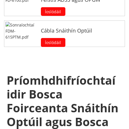
Íoslódáil
Cábla Snáithín Optúil
Íoslódáil
Príomhdhifríochtaí
idir Bosca
Foirceanta Snáithín
Optúil agus Bosca