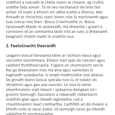
snáithíní a nascadh le chéile ceann ar cheann, ag cruthú
snáithe fada aonair. Tá sé seo riachtanach do línte fad-
achair nó nuair a bhíonn ort cábla scoilte a dheisiú. Mar
thoradh ar chríochnú ceart, bíonn níos lú machnaimh agus
luas sonraí níos fearr. Bosca Críochnaithe vs. Bosca
Splaiseadh Maidir le splaiseadh, má dhéantar i gceart é,
coinníonn sé an comhartha láidir tríd an nasc a dhéanamh
beagnach chomh maith le snáithín nua.
2. Fealsúnacht Dearaidh
Leagann boscaí foirceanta béim ar rochtain éasca agus
socruithe slachtmhara. Éilíonn siad spás do nascóirí agus
calafoirt thrédhearcacha. Tugann an chumraíocht seo le
fios go dteastaíonn níos mó ama agus saineolais le
haghaidh suiteálacha. Is simplí modhnuithe níos déanaí.
De ghnáth bíonn boscaí splicála níos lú, le tráidirí do
shnáithíní agus gan aon nascóirí. Le níos lú toirte,
sleamhnaíonn siad isteach i spásanna daingean nó i
gcúinní lasmuigh. Éascaíonn a ndearadh ródaireacht
snáithíní glan agus lúbadh laghdaithe, rud a
chaomhnaíonn neart comhartha. Caithfidh an dá cheann a
bheith suite ar racaí, ballaí, nó lasmuigh ionas go mbeidh
solúbthacht ionchorpraithe.