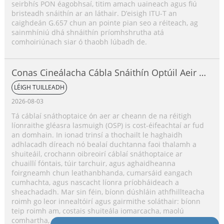
seirbhís PON éagobhsaí, titim amach uaineach agus fiú
bristeadh snáithín ar an láthair. D’eisigh ITU-T an
caighdeán G.657 chun an pointe pian seo a réiteach, ag
sainmhíniú dhá shnáithín príomhshrutha atá
comhoiriúnach siar ó thaobh lúbadh de.
Conas Cineálacha Cábla Snáithín Optúil Aeir a
Roghnú?
LÉIGH TUILLEADH
2026-08-03
Tá cáblaí snáthoptaice ón aer ar cheann de na réitigh
líonraithe gléasra lasmuigh (OSP) is cost-éifeachtaí ar fud
an domhain. In ionad trinsí a thochailt le haghaidh
adhlacadh díreach nó bealaí duchtanna faoi thalamh a
shuiteáil, crochann oibreoirí cáblaí snáthoptaice ar
chuaillí fóntais, túir tarchuir, agus aghaidheanna
foirgneamh chun leathanbhanda, cumarsáid eangach
cumhachta, agus nascacht líonra príobháideach a
sheachadadh. Mar sin féin, bíonn dúshláin athfhillteacha
roimh go leor innealtóirí agus gairmithe soláthair: bíonn
teip roimh am, costais shuiteála iomarcacha, maolú
comhartha, guaiseacha sábháilteachta in aice le línte