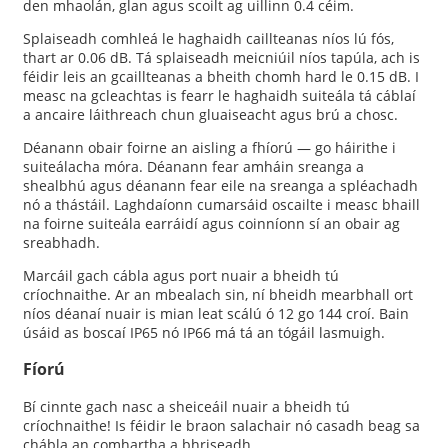
den mhaolán, glan agus scoilt ag uillinn 0.4 céim.
Splaiseadh comhleá le haghaidh caillteanas níos lú fós,
thart ar 0.06 dB. Tá splaiseadh meicniúil níos tapúla, ach is
féidir leis an gcaillteanas a bheith chomh hard le 0.15 dB. I
measc na gcleachtas is fearr le haghaidh suiteála tá cáblaí
a ancaire láithreach chun gluaiseacht agus brú a chosc.
Déanann obair foirne an aisling a fhíorú — go háirithe i
suiteálacha móra. Déanann fear amháin sreanga a
shealbhú agus déanann fear eile na sreanga a spléachadh
nó a thástáil. Laghdaíonn cumarsáid oscailte i measc bhaill
na foirne suiteála earráidí agus coinníonn sí an obair ag
sreabhadh.
Marcáil gach cábla agus port nuair a bheidh tú
críochnaithe. Ar an mbealach sin, ní bheidh mearbhall ort
níos déanaí nuair is mian leat scálú ó 12 go 144 croí. Bain
úsáid as boscaí IP65 nó IP66 má tá an tógáil lasmuigh.
Fíorú
Bí cinnte gach nasc a sheiceáil nuair a bheidh tú
críochnaithe! Is féidir le braon salachair nó casadh beag sa
chábla an comhartha a bhriseadh.