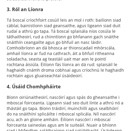
3. Ról an Líonra
Tá boscaí críochfoirt cosúil leis an mol i roth: bailíonn siad
cáblaí, bainistíonn siad geansaithe, agus ligeann siad duit
rudaí a athrú go tapa. Tá boscaí splaisála níos cosúla le
táthaitheoirí, rud a chinntíonn go bhfanann gach snáithe
snáithín ceangailte agus go bhfuil an nasc láidir.
Comhoibríonn an dá bhosca ar thionscadail mhórscála,
amhail líonra ar fud na cathrach, áit a bhfuil ritheanna
soladacha, seasta ag teastáil uait mar aon le pointí
rochtana áisiúla. Éilíonn fás líonra an dá rud: splaisáil le
haghaidh cnámh droma cobhsaí agus críochnú le haghaidh
rochtain agus gluaiseachtaí úsáideoirí.
4. Úsáid Chomhpháirte
Bíonn oiriúnaitheoirí, nascóirí agus spás do gheansaithe i
mboscaí foirceanta. Ligeann siad seo duit línte a athrú nó a
thástáil go tapa. Bíonn tráidirí, muinchillí agus sealbhóirí
do na snáithíní splicáilte i mboscaí splicála. Níl nascóirí
acu, ach an gloine amháin. Éilíonn nascóirí i mboscaí
foirceanta saineolas agus am le suiteáil. Nuair a bhíonn
siad i bhfeidhm, soláthraíonn siad solúbthacht. Úsáideann