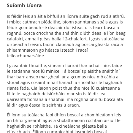
Suíomh Líonra
Is féidir leis an áit a bhfuil an líonra suite gach rud a athrú.
I mbloc cathrach plódaithe, bíonn ganntanas spáis agus is
féidir go mbeadh sé deacair dul isteach. Is fearr bosca a
roghnú, bosca críochnaithe snáithín dlúth deas le líon beag
calafoirt, amhail gléas balla 12-chalafort. I gcás suiteálacha
uirbeacha freisin, bíonn claonadh ag boscaí gléasta raca a
shleamhnaíonn go héasca isteach i racaí
teileachumarsáide.
I gceantair thuaithe, síneann líonraí thar achair níos faide
le stadanna níos lú minice. Tá boscaí splaisithe snáithíní
thar barr anseo mar gheall ar a gcumas níos mó cábla a
stóráil agus cosaint mharthanach a sholáthar le haghaidh
rianta fada. Ciallaíonn poist thuaithe níos lú cuairteanna
fillte le haghaidh deisiúcháin, mar sin is féidir leat
uaireanta tiomána a shábháil má roghnaíonn tú bosca atá
láidir agus éasca le seirbhísiú araon.
Éilíonn suiteálacha faoi dhíon boscaí a chomhleáíonn leis
an bhfoirgneamh agus a sholáthraíonn rochtain áisiúil le
haghaidh seirbhísithe. Tá cineálacha gléasta balla
éifeachtach. Éilíonn cumraíochtaí lasmuigh boscaí