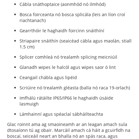
Cábla snáthoptaice (aonmhód nó ilmhód)
Bosca foirceanta nó bosca splicála (leis an líon croí
riachtanach)
Gearrthóir le haghaidh foircinn snáithíní
Striapaire snáithín (seaicéad cábla agus maolán, stiall
1.5 cm)
Splicer comhleá nó trealamh splicing meicniúil
Glanadh wipes le halcól agus wipes saor ó lint
Ceangail chábla agus lipéid
Scriúire nó trealamh gléasta (balla nó raca 19-orlach)
Imfhálú rátáilte IP65/IP66 le haghaidh úsáide
lasmuigh
Lámhainní agus spéaclaí sábháilteachta
Glac roinnt ama ag smaoineamh ar an leagan amach sula
dtosaíonn tú ag obair. Marcáil amach cá háit a gcuirfidh na
boscaí, seiceáil neart an bhalla nó an spás raca, agus