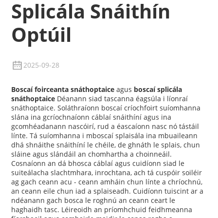
Splicála Snáithín
Optúil
2025-09-28
Boscaí foirceanta snáthoptaice
agus
boscaí splicála
snáthoptaice
Déanann siad tascanna éagsúla i líonraí
snáthoptaice. Soláthraíonn boscaí críochfoirt suíomhanna
slána ina gcríochnaíonn cáblaí snáithíní agus ina
gcomhéadanann nascóirí, rud a éascaíonn nasc nó tástáil
línte. Tá suíomhanna i mboscaí splaisála ina mbuaileann
a
dhá shnáithe snáithíní le chéile, de ghnáth le splais, chun
sláine agus slándáil an chomhartha a choinneáil.
Cosnaíonn an dá bhosca cáblaí agus cuidíonn siad le
suiteálacha slachtmhara, inrochtana, ach tá cuspóir soiléir
ag gach ceann acu - ceann amháin chun línte a chríochnú,
an ceann eile chun iad a splaiseadh. Cuidíonn tuiscint ar a
ndéanann gach bosca le roghnú an ceann ceart le
haghaidh tasc. Léireoidh an príomhchuid feidhmeanna