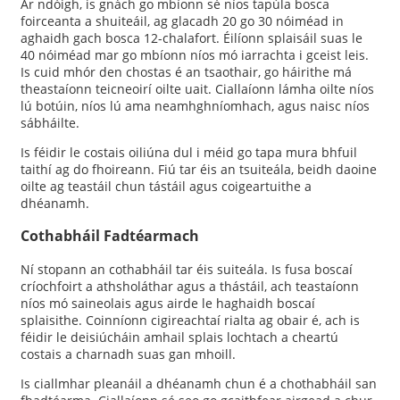
Ar ndóigh, is gnách go mbíonn sé níos tapúla bosca
foirceanta a shuiteáil, ag glacadh 20 go 30 nóiméad in
aghaidh gach bosca 12-chalafort. Éilíonn splaisáil suas le
40 nóiméad mar go mbíonn níos mó iarrachta i gceist leis.
Is cuid mhór den chostas é an tsaothair, go háirithe má
theastaíonn teicneoirí oilte uait. Ciallaíonn lámha oilte níos
lú botúin, níos lú ama neamhghníomhach, agus naisc níos
sábháilte.
Is féidir le costais oiliúna dul i méid go tapa mura bhfuil
taithí ag do fhoireann. Fiú tar éis an tsuiteála, beidh daoine
oilte ag teastáil chun tástáil agus coigeartuithe a
dhéanamh.
Cothabháil Fadtéarmach
Ní stopann an cothabháil tar éis suiteála. Is fusa boscaí
críochfoirt a athsholáthar agus a thástáil, ach teastaíonn
níos mó saineolais agus airde le haghaidh boscaí
splaisithe. Coinníonn cigireachtaí rialta ag obair é, ach is
féidir le deisiúcháin amhail splais lochtach a cheartú
costais a charnadh suas gan mhoill.
Is ciallmhar pleanáil a dhéanamh chun é a chothabháil san