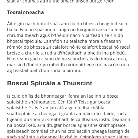
siad ar chumas athruithe amach anseo dul go réidh.
Teorainneacha
Áit éigin nach bhfuil spás ann fiú do bhosca beag bídeach
balla. Éilíonn spásanna cúnga nó foirgnimh ársa suiteáil
chruthaitheach agus b'fhéidir nach n-oirfeadh sé sin do
bhoscaí tipiciúla. Caithfidh suiteálacha móra a fhásann
rómhór do bhosca 24 calafort nó 48 calafort boscaí nó racaí
breise a chur leis, rud a d'fhéadfadh a bheith ina phlódú.
Ní oireann gach ceann de na seanchórais do bhoscaí nua,
mar sin b'fhéidir go mbeidh oiriúnaitheoirí nó nascóirí nua
ag teastáil uait chun rudaí a oiriúnú.
Boscaí Splicála a Thuiscint
Is cuid dhílis de bhonneagar líonra an lae inniu bosca
splaisithe snáthoptaice. Cén fáth? Toisc gur bosca
splaisithe é - is é an jab atá aige ná dhá chábla
snáthoptaice a cheangal i gcábla amháin, níos faide, rud a
ligeann do shonraí sreabhadh le caillteanas íosta. Déanann
na boscaí seo, ar a dtugtar boscaí splaisithe snáthoptaice,
splaiseadh comhleá chun na croíleacáin bheaga laistigh de
gach snáithín a cheangal le chéile. Coinníonn sé seo sláine