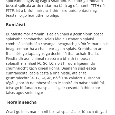
spliceanna agus ag eagrú snáithíní. Ba chóir go mbeadh
boscaí splicála ar do radar má tá tú ag déanamh FTTH nó
FTTP, áit a bhfuil naisc snáithíní ardluais, iontaofa ag
teastáil ó go leor tithe nó oifigí.
Buntáistí
Buntáiste mór amháin is ea an chaoi a gcoinníonn boscaí
splaisithe comharthaí solais láidir. Déanann splaisí
comhleá snáithíní a cheangal beagnach go foirfe, mar sin is
beag comhartha a chailltear ag an splais. Sreabhann an
fhaisnéis go tapa agus go docht, fiú thar achair fhada.
Féadfaidh aon chineál nascóra a bheith i mboscaí
splaisithe, amhail FC, SC, LC, nó ST, rud a ligeann do
chumraíocht gach cineál líonra. Déanann siad éasca
cumraíochtaí cábla casta a bhainistiú, atá ar fáil i
gcumraíochtaí 4, 12, 24, 48, nó fiú 96 calafort. Cuireann
tógáil gharbh na mboscaí seo le saolré do naisc snáithíní,
toisc go bhfanann na splaisí íogair cosanta ó thionchar,
taise, agus smionagar.
Teorainneacha
Ceart go leor, mar sin níl boscaí splaisála oiriúnach do gach