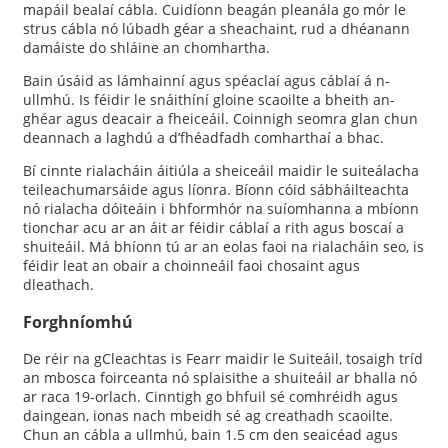
mapáil bealaí cábla. Cuidíonn beagán pleanála go mór le
strus cábla nó lúbadh géar a sheachaint, rud a dhéanann
damáiste do shláine an chomhartha.
Bain úsáid as lámhainní agus spéaclaí agus cáblaí á n-
ullmhú. Is féidir le snáithíní gloine scaoilte a bheith an-
ghéar agus deacair a fheiceáil. Coinnigh seomra glan chun
deannach a laghdú a d’fhéadfadh comharthaí a bhac.
Bí cinnte rialacháin áitiúla a sheiceáil maidir le suiteálacha
teileachumarsáide agus líonra. Bíonn cóid sábháilteachta
nó rialacha dóiteáin i bhformhór na suíomhanna a mbíonn
tionchar acu ar an áit ar féidir cáblaí a rith agus boscaí a
shuiteáil. Má bhíonn tú ar an eolas faoi na rialacháin seo, is
féidir leat an obair a choinneáil faoi chosaint agus
dleathach.
Forghníomhú
De réir na gCleachtas is Fearr maidir le Suiteáil, tosaigh tríd
an mbosca foirceanta nó splaisithe a shuiteáil ar bhalla nó
ar raca 19-orlach. Cinntigh go bhfuil sé comhréidh agus
daingean, ionas nach mbeidh sé ag creathadh scaoilte.
Chun an cábla a ullmhú, bain 1.5 cm den seaicéad agus