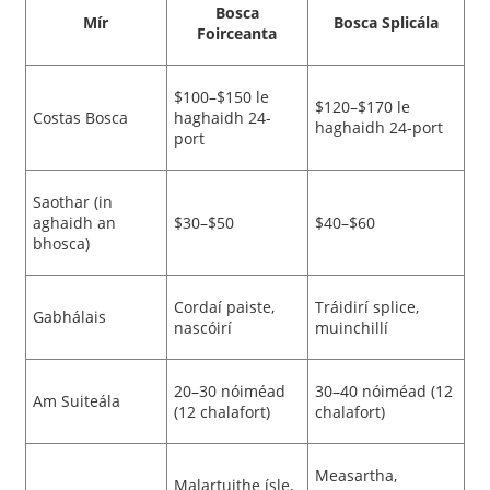
Bosca
Mír
Bosca Splicála
Foirceanta
$100–$150 le
$120–$170 le
Costas Bosca
haghaidh 24-
haghaidh 24-port
port
Saothar (in
aghaidh an
$30–$50
$40–$60
bhosca)
Cordaí paiste,
Tráidirí splice,
Gabhálais
nascóirí
muinchillí
20–30 nóiméad
30–40 nóiméad (12
Am Suiteála
(12 chalafort)
chalafort)
Measartha,
Malartuithe ísle,