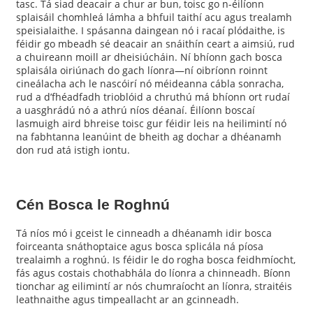
tasc. Tá siad deacair a chur ar bun, toisc go n-éilíonn
splaisáil chomhleá lámha a bhfuil taithí acu agus trealamh
speisialaithe. I spásanna daingean nó i racaí plódaithe, is
féidir go mbeadh sé deacair an snáithín ceart a aimsiú, rud
a chuireann moill ar dheisiúcháin. Ní bhíonn gach bosca
splaisála oiriúnach do gach líonra—ní oibríonn roinnt
cineálacha ach le nascóirí nó méideanna cábla sonracha,
rud a d’fhéadfadh trioblóid a chruthú má bhíonn ort rudaí
a uasghrádú nó a athrú níos déanaí. Éilíonn boscaí
lasmuigh aird bhreise toisc gur féidir leis na heilimintí nó
na fabhtanna leanúint de bheith ag dochar a dhéanamh
don rud atá istigh iontu.
Cén Bosca le Roghnú
Tá níos mó i gceist le cinneadh a dhéanamh idir bosca
foirceanta snáthoptaice agus bosca splicála ná píosa
trealaimh a roghnú. Is féidir le do rogha bosca feidhmíocht,
fás agus costais chothabhála do líonra a chinneadh. Bíonn
tionchar ag eilimintí ar nós chumraíocht an líonra, straitéis
leathnaithe agus timpeallacht ar an gcinneadh.