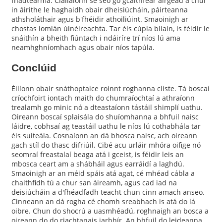
fhadtéarma. Ciallaíonn sé seo go gcaithfear airgead a chur
in áirithe le haghaidh obair dheisiúcháin, páirteanna
athsholáthair agus b'fhéidir athoiliúint. Smaoinigh ar
chostas iomlán úinéireachta. Tar éis cúpla bliain, is féidir le
snáithín a bheith fiúntach i ndáiríre trí níos lú ama
neamhghníomhach agus obair níos tapúla.
Conclúid
Éilíonn obair snáthoptaice roinnt roghanna cliste. Tá boscaí
críochfoirt iontach maith do chumraíochtaí a athraíonn
trealamh go minic nó a dteastaíonn tástáil shimplí uathu.
Oireann boscaí splaisála do shuíomhanna a bhfuil naisc
láidre, cobhsaí ag teastáil uathu le níos lú cothabhála tar
éis suiteála. Cosnaíonn an dá bhosca naisc, ach oireann
gach stíl do thasc difriúil. Cibé acu urláir mhóra oifige nó
seomraí freastalaí beaga atá i gceist, is féidir leis an
mbosca ceart am a shábháil agus earráidí a laghdú.
Smaoinigh ar an méid spáis atá agat, cé mhéad cábla a
chaithfidh tú a chur san áireamh, agus cad iad na
deisiúcháin a d'fhéadfadh teacht chun cinn amach anseo.
Cinneann an dá rogha cé chomh sreabhach is atá do lá
oibre. Chun do shocrú a uasmhéadú, roghnaigh an bosca a
oireann do do riachtanais iarbhír. An bhfuil do leideanna