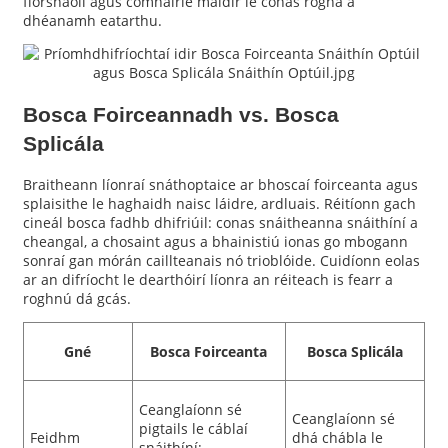
fíorshaoil ​​agus comhairle maidir le conas rogha a
dhéanamh eatarthu.
Bosca Foirceannadh vs. Bosca
Splicála
Braitheann líonraí snáthoptaice ar bhoscaí foirceanta agus
splaisithe le haghaidh naisc láidre, ardluais. Réitíonn gach
cineál bosca fadhb dhifriúil: conas snáitheanna snáithíní a
cheangal, a chosaint agus a bhainistiú ionas go mbogann
sonraí gan mórán caillteanais nó trioblóide. Cuidíonn eolas
ar an difríocht le dearthóirí líonra an réiteach is fearr a
roghnú dá gcás.
Gné
Bosca Foirceanta
Bosca Splicála
Ceanglaíonn sé
Ceanglaíonn sé
pigtails le cáblaí
Feidhm
dhá chábla le
snáithíní;