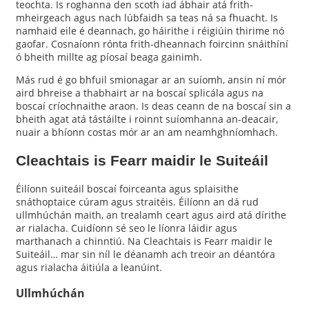
teochta. Is roghanna den scoth iad ábhair atá frith-
mheirgeach agus nach lúbfaidh sa teas ná sa fhuacht. Is
namhaid eile é deannach, go háirithe i réigiúin thirime nó
gaofar. Cosnaíonn rónta frith-dheannach foircinn snáithíní
ó bheith millte ag píosaí beaga gainimh.
Más rud é go bhfuil smionagar ar an suíomh, ansin ní mór
aird bhreise a thabhairt ar na boscaí splicála agus na
boscaí críochnaithe araon. Is deas ceann de na boscaí sin a
bheith agat atá tástáilte i roinnt suíomhanna an-deacair,
nuair a bhíonn costas mór ar an am neamhghníomhach.
Cleachtais is Fearr maidir le Suiteáil
Éilíonn suiteáil boscaí foirceanta agus splaisithe
snáthoptaice cúram agus straitéis. Éilíonn an dá rud
ullmhúchán maith, an trealamh ceart agus aird atá dírithe
ar rialacha. Cuidíonn sé seo le líonra láidir agus
marthanach a chinntiú. Na Cleachtais is Fearr maidir le
Suiteáil… mar sin níl le déanamh ach treoir an déantóra
agus rialacha áitiúla a leanúint.
Ullmhúchán