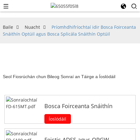
Baile
Nuacht
Príomhdhifríochtaí idir Bosca Foirceanta
Snáithín Optúil agus Bosca Splicála Snáithín Optúil
Seol Fiosrúchán chun Bileog Sonraí an Táirge a Íoslódáil
Bosca Foirceanta Snáithín
Íoslódáil
Feistis ADSS agus OPGW