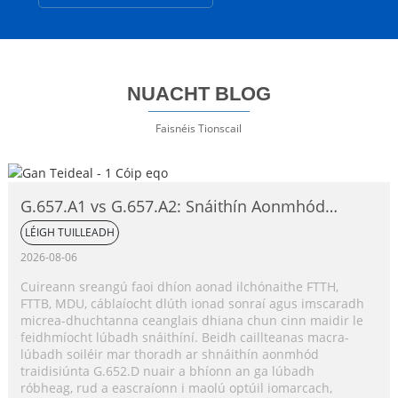
NUACHT BLOG
Faisnéis Tionscail
G.657.A1 vs G.657.A2: Snáithín Aonmhód
Neamh-íogair ó thaobh Lúbadh de,
LÉIGH TUILLEADH
Comparáid Iomlán
2026-08-06
Cuireann sreangú faoi dhíon aonad ilchónaithe FTTH,
FTTB, MDU, cáblaíocht dlúth ionad sonraí agus imscaradh
micrea-dhuchtanna ceanglais dhiana chun cinn maidir le
feidhmíocht lúbadh snáithíní. Beidh caillteanas macra-
lúbadh soiléir mar thoradh ar shnáithín aonmhód
traidisiúnta G.652.D nuair a bhíonn an ga lúbadh
róbheag, rud a eascraíonn i maolú optúil iomarcach,