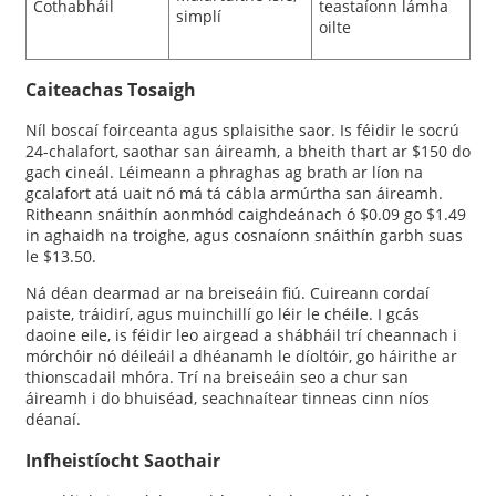
Cothabháil
teastaíonn lámha
simplí
oilte
Caiteachas Tosaigh
Níl boscaí foirceanta agus splaisithe saor. Is féidir le socrú
24-chalafort, saothar san áireamh, a bheith thart ar $150 do
gach cineál. Léimeann a phraghas ag brath ar líon na
gcalafort atá uait nó má tá cábla armúrtha san áireamh.
Ritheann snáithín aonmhód caighdeánach ó $0.09 go $1.49
in aghaidh na troighe, agus cosnaíonn snáithín garbh suas
le $13.50.
Ná déan dearmad ar na breiseáin fiú. Cuireann cordaí
paiste, tráidirí, agus muinchillí go léir le chéile. I gcás
daoine eile, is féidir leo airgead a shábháil trí cheannach i
mórchóir nó déileáil a dhéanamh le díoltóir, go háirithe ar
thionscadail mhóra. Trí na breiseáin seo a chur san
áireamh i do bhuiséad, seachnaítear tinneas cinn níos
déanaí.
Infheistíocht Saothair