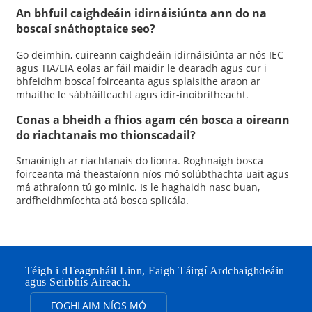
An bhfuil caighdeáin idirnáisiúnta ann do na
boscaí snáthoptaice seo?
Go deimhin, cuireann caighdeáin idirnáisiúnta ar nós IEC
agus TIA/EIA eolas ar fáil maidir le dearadh agus cur i
bhfeidhm boscaí foirceanta agus splaisithe araon ar
mhaithe le sábháilteacht agus idir-inoibritheacht.
Conas a bheidh a fhios agam cén bosca a oireann
do riachtanais mo thionscadail?
Smaoinigh ar riachtanais do líonra. Roghnaigh bosca
foirceanta má theastaíonn níos mó solúbthachta uait agus
má athraíonn tú go minic. Is le haghaidh nasc buan,
ardfheidhmíochta atá bosca splicála.
Téigh i dTeagmháil Linn, Faigh Táirgí Ardchaighdeáin
agus Seirbhís Aireach.
FOGHLAIM NÍOS MÓ