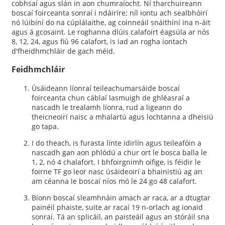
cobhsaí agus slán in aon chumraíocht. Ní tharchuireann
boscaí foirceanta sonraí i ndáiríre; níl iontu ach sealbhóirí
nó lúibíní do na cúplálaithe, ag coinneáil snáithíní ina n-áit
agus á gcosaint. Le roghanna dlúis calafoirt éagsúla ar nós
8, 12, 24, agus fiú 96 calafort, is iad an rogha iontach
d'fheidhmchláir de gach méid.
Feidhmchláir
Úsáideann líonraí teileachumarsáide boscaí
foirceanta chun cáblaí lasmuigh de ghléasraí a
nascadh le trealamh líonra, rud a ligeann do
theicneoirí naisc a mhalartú agus lochtanna a dheisiú
go tapa.
I do theach, is furasta línte idirlín agus teileafóin a
nascadh gan aon phlódú a chur ort le bosca balla le
1, 2, nó 4 chalafort. I bhfoirgnimh oifige, is féidir le
foirne TF go leor nasc úsáideoirí a bhainistiú ag an
am céanna le boscaí níos mó le 24 go 48 calafort.
Bíonn boscaí sleamhnáin amach ar raca, ar a dtugtar
painéil phaiste, suite ar racaí 19 n-orlach ag ionaid
sonraí. Tá an splicáil, an paisteáil agus an stóráil sna